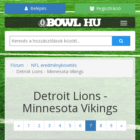
Belépés
Regisztráció
Fórum
NFL eredménykövetés
Detroit Lions - Minnesota Vikings
Detroit Lions -
Minnesota Vikings
«
1
2
3
4
5
6
7
8
9
»