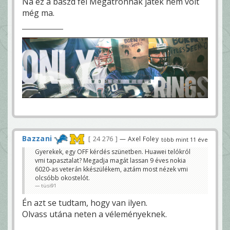
Na ez a baszd fel Megatronnak játék nem volt
még ma.
Bazzani
24 276
— Axel Foley
több mint 11 éve
Gyerekek, egy OFF kérdés szünetben. Huawei telókról
vmi tapasztalat? Megadja magát lassan 9 éves nokia
6020-as veterán kkészülékem, aztám most nézek vmi
olcsóbb okostelót.
tüsi91
Én azt se tudtam, hogy van ilyen.
Olvass utána neten a véleményeknek.