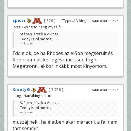
spiczi
326
— "Typical Vikings
több mint 11 éve
loss. Going to hang myself."
Szépen játszik a Vikings.
Teddy is jól mozog.
Bazzani
Eddig ok, de ha Rhodes az előbb megsérült és
Robinsonnak kell egész meccsen fogni
Megatront... akkor inkább most kinyomom.
KmetyG
3 758
—
több mint 11 éve
hungarianvikings.com
Szépen játszik a Vikings.
Teddy is jól mozog.
Bazzani
muszáj neki, ha életben akar maradni, a fal nem
tart semmit