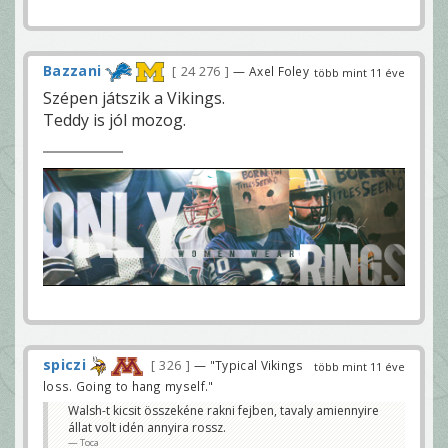
Bazzani
24 276
— Axel Foley
több mint 11 éve
Szépen játszik a Vikings.
Teddy is jól mozog.
spiczi
326
— "Typical Vikings
több mint 11 éve
loss. Going to hang myself."
Walsh-t kicsit összekéne rakni fejben, tavaly amiennyire
állat volt idén annyira rossz.
Toca