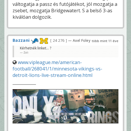
váltogatja a passz és futójátékot, jól mozgatja a
zsebet, mozgatja Bridgewatert. S a belső 3-as
kiválóan dolgozik.
Bazzani
24 276
— Axel Foley
több mint 11 éve
Kérhetnék linket... ?
Zoli
www.vipleague.me/american-
football/268041/1/minnesota-vikings-vs-
detroit-lions-live-stream-online.html