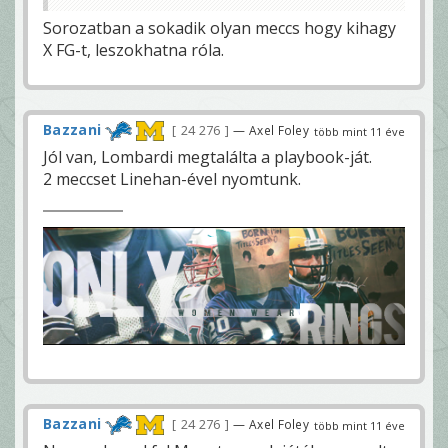
Sorozatban a sokadik olyan meccs hogy kihagy
X FG-t, leszokhatna róla.
Bazzani
24 276
— Axel Foley
több mint 11 éve
Jól van, Lombardi megtalálta a playbook-ját.
2 meccset Linehan-ével nyomtunk.
Bazzani
24 276
— Axel Foley
több mint 11 éve