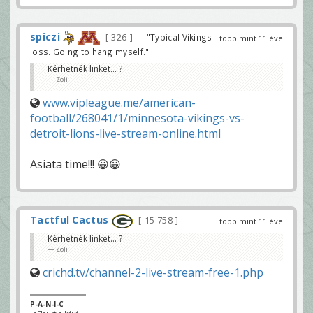
spiczi
326
— "Typical Vikings
több mint 11 éve
loss. Going to hang myself."
Kérhetnék linket... ?
Zoli
www.vipleague.me/american-
football/268041/1/minnesota-vikings-vs-
detroit-lions-live-stream-online.html
Asiata time!!! 😀😀
Tactful Cactus
15 758
több mint 11 éve
Kérhetnék linket... ?
Zoli
crichd.tv/channel-2-live-stream-free-1.php
P-A-N-I-C