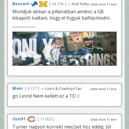
Bazzani
24 276
— Axel Foley
több mint 11 éve
Mondjuk abban a pillanatban amikor a GB
kikapott tudtam, hogy el fogjuk balfaszkodni.
Blevi
9 177
— Lions & Cowboys fan
több mint 11 éve
go Lions! Nem kellett ez a TD :/
tüsi91
11 023
több mint 11 éve
Turner nagyon korrekt meccset hoz eddig. Jól