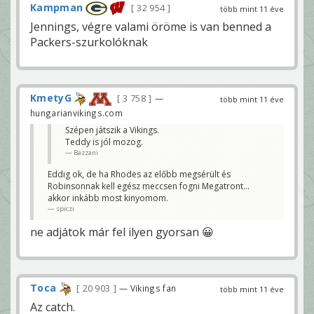
Kampman
32 954
több mint 11 éve
Jennings, végre valami öröme is van benned a
Packers-szurkolóknak
KmetyG
3 758
—
több mint 11 éve
hungarianvikings.com
Szépen játszik a Vikings.
Teddy is jól mozog.
Bazzani
Eddig ok, de ha Rhodes az előbb megsérült és
Robinsonnak kell egész meccsen fogni Megatront...
akkor inkább most kinyomom.
spiczi
ne adjátok már fel ilyen gyorsan 😀
Toca
20 903
— Vikings fan
több mint 11 éve
Az catch.