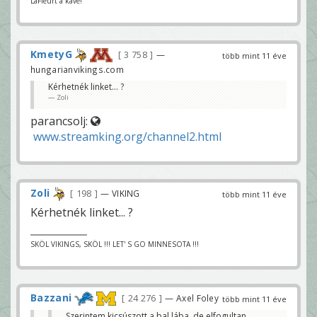
LaFleurt a kávé!
KmetyG
3 758
—
több mint 11 éve
hungarianvikings.com
Kérhetnék linket... ?
Zoli
parancsolj:
www.streamking.org/channel2.html
Zoli
198
— VIKING
több mint 11 éve
Kérhetnék linket... ?
SKÖL VIKINGS, SKÖL !!! LET' S GO MINNESOTA !!!
Bazzani
24 276
— Axel Foley
több mint 11 éve
Szerintem kicsúszott a bal lába, de elfogultan