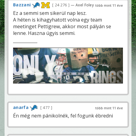
Bazzani
24 276
— Axel Foley
több mint 11 éve
Ez a semmi sem sikerül nap lesz.
A héten is kihagyhatott volna egy team
meetinget Pettigrew, akkor most pályán se
lenne. Haszna úgyis semmi.
anarfa
477
több mint 11 éve
Én még nem pánikolnék, fel fogunk ébredni