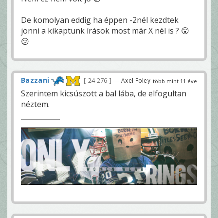
De komolyan eddig ha éppen -2nél kezdtek
jönni a kikaptunk írások most már X nél is ? 😮
😕
Bazzani
24 276
— Axel Foley
több mint 11 éve
Szerintem kicsúszott a bal lába, de elfogultan
néztem.