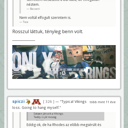
néztem.
Bazzani
Nem voltál elfogult szerintem is.
Toca
Rosszul láttuk, tényleg benn volt.
spiczi
326
— "Typical Vikings
több mint 11 éve
loss. Going to hang myself."
Szépen játszik a Vikings.
Teddy is jól mozog.
Bazzani
Eddig ok, de ha Rhodes az előbb megsérült és