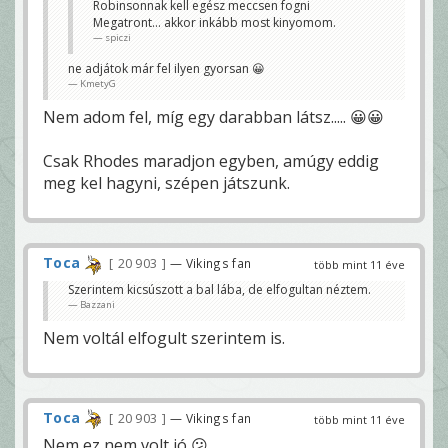
Robinsonnak kell egész meccsen fogni
Megatront... akkor inkább most kinyomom.
spiczi
ne adjátok már fel ilyen gyorsan 😀
KmetyG
Nem adom fel, míg egy darabban látsz..... 😀😀
Csak Rhodes maradjon egyben, amúgy eddig
meg kel hagyni, szépen játszunk.
Toca
20 903
— Vikings fan
több mint 11 éve
Szerintem kicsúszott a bal lába, de elfogultan néztem.
Bazzani
Nem voltál elfogult szerintem is.
Toca
20 903
— Vikings fan
több mint 11 éve
Nem ez nem volt jó 😕