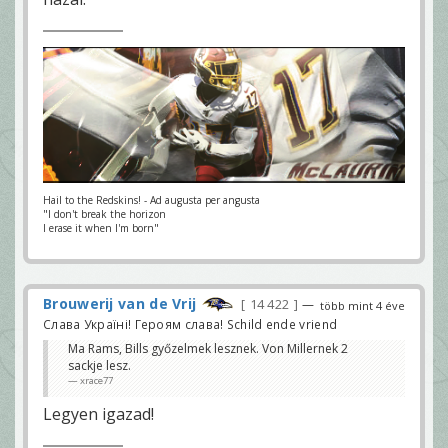
Hail to the Redskins! - Ad augusta per angusta
"I don't break the horizon
I erase it when I'm born"
Brouwerij van de Vrij
14 422
—
több mint 4 éve
Слава Україні! Героям слава! Schild ende vriend
Ma Rams, Bills győzelmek lesznek. Von Millernek 2
sackje lesz.
xrace77
Legyen igazad!