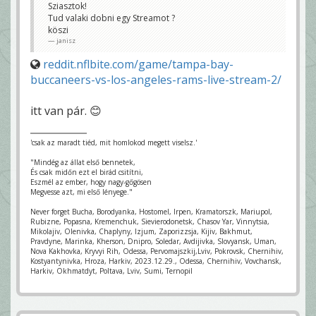
Sziasztok!
Tud valaki dobni egy Streamot ?
köszi
janisz
reddit.nflbite.com/game/tampa-bay-
buccaneers-vs-los-angeles-rams-live-stream-2/
itt van pár. 😊
'csak az maradt tiéd, mit homlokod megett viselsz.'
"Mindég az állat első bennetek,
És csak midőn ezt el birád csitítni,
Eszmél az ember, hogy nagy-gőgösen
Megvesse azt, mi első lényege."
Never forget Bucha, Borodyanka, Hostomel, Irpen, Kramatorszk, Mariupol,
Rubizne, Popasna, Kremenchuk, Sievierodonetsk, Chasov Yar, Vinnytsia,
Mikolajiv, Olenivka, Chaplyny, Izjum, Zaporizzsja, Kijiv, Bakhmut,
Pravdyne, Marinka, Kherson, Dnipro, Soledar, Avdijivka, Slovyansk, Uman,
Nova Kakhovka, Kryvyi Rih, Odessa, Pervomajszkij,Lviv, Pokrovsk, Chernihiv,
Kostyantynivka, Hroza, Harkiv, 2023.12.29., Odessa, Chernihiv, Vovchansk,
Harkiv, Okhmatdyt, Poltava, Lviv, Sumi, Ternopil