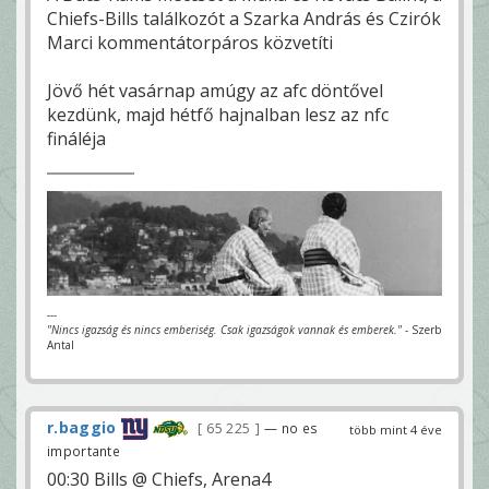
Chiefs-Bills találkozót a Szarka András és Czirók
Marci kommentátorpáros közvetíti
Jövő hét vasárnap amúgy az afc döntővel
kezdünk, majd hétfő hajnalban lesz az nfc
fináléja
---
"Nincs igazság és nincs emberiség. Csak igazságok vannak és emberek."
- Szerb
Antal
r.baggio
65 225
— no es
több mint 4 éve
importante
00:30 Bills @ Chiefs, Arena4