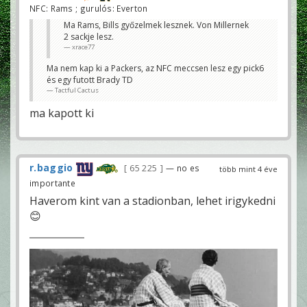
NFC: Rams ; gurulós: Everton
Ma Rams, Bills győzelmek lesznek. Von Millernek
2 sackje lesz.
xrace77
Ma nem kap ki a Packers, az NFC meccsen lesz egy pick6
és egy futott Brady TD
Tactful Cactus
ma kapott ki
r.baggio
65 225
— no es
több mint 4 éve
importante
Haverom kint van a stadionban, lehet irigykedni
😊