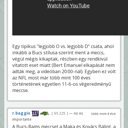
Egy tipikus "legjobb O vs. legjobb D" csata, ahol
inkább a Bucs stílusa szerint ment a meccs,
végül mégis kikaptak, részben egy rendkívül
vitatott eset miatt (Bert Emanuel elkapását nem
adták meg, a videóban 20:00-nál). Egyben ez volt
az NFL most már több mint 100 éves
történetének egyetlen 11-6-os végeredményű
meccse.
r.baggio
65 225
— no es
több mint 4 éve
importante
A Bucs-Rams meccset a Maka és Kovács Bálint, a