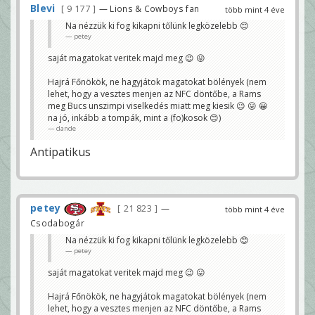
Blevi
9 177
— Lions & Cowboys fan
több mint 4 éve
Na nézzük ki fog kikapni tőlünk legközelebb 😊
petey
saját magatokat veritek majd meg 😉 😛
Hajrá Főnökök, ne hagyjátok magatokat bölények (nem
lehet, hogy a vesztes menjen az NFC döntőbe, a Rams
meg Bucs unszimpi viselkedés miatt meg kiesik 😉 😛 😀
na jó, inkább a tompák, mint a (fo)kosok 😊)
dande
Antipatikus
petey
21 823
—
több mint 4 éve
Csodabogár
Na nézzük ki fog kikapni tőlünk legközelebb 😊
petey
saját magatokat veritek majd meg 😉 😛
Hajrá Főnökök, ne hagyjátok magatokat bölények (nem
lehet, hogy a vesztes menjen az NFC döntőbe, a Rams