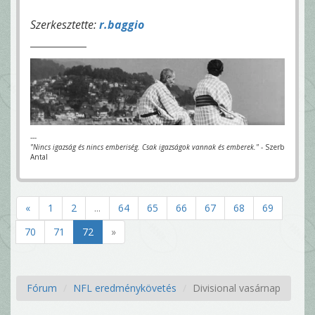
Szerkesztette:
r.baggio
---
"Nincs igazság és nincs emberiség. Csak igazságok vannak és emberek."
- Szerb
Antal
«
1
2
...
64
65
66
67
68
69
70
71
72
»
Fórum
NFL eredménykövetés
Divisional vasárnap