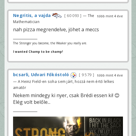
Negritis, a vajda
60 093
— The
több mint 4 éve
Mathematician
nah pizza megrendelve, jöhet a meccs
The Stronger you become, the Weaker you really are.
I wanted Champ to be champ!
bcsarli, Udvari Főkóstoló
9 579
több mint 4 éve
— A Heinz Field-en soha sem járt, hozzá nem értő lelkes
amatőr
Nekem mindegy ki nyer, csak Brédi essen ki! 😊
Elég volt belőle...