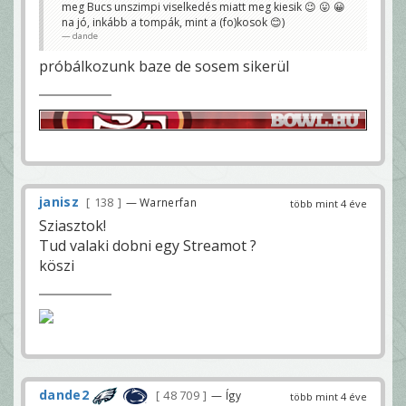
meg Bucs unszimpi viselkedés miatt meg kiesik 😉 😛 😀
na jó, inkább a tompák, mint a (fo)kosok 😊)
dande
próbálkozunk baze de sosem sikerül
janisz
138
— Warnerfan
több mint 4 éve
Sziasztok!
Tud valaki dobni egy Streamot ?
köszi
dande2
48 709
— Így
több mint 4 éve