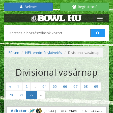
Belépés
Regisztráció
Fórum
NFL eredménykövetés
Divisional vasárnap
Divisional vasárnap
«
1
2
...
64
65
66
67
68
69
70
71
72
»
Adirotor
3 944
— AFC: Miami
több mint 4 éve