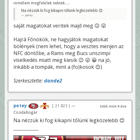
remélem megfelelek nektek.....
Na nézzük ki fog kikapni tőlünk legközelebb 😊
petey
saját magatokat veritek majd meg 😉 😛
Hajrá Főnökök, ne hagyjátok magatokat
bölények (nem lehet, hogy a vesztes menjen az
NFC döntőbe, a Rams meg Bucs unszimpi
viselkedés miatt meg kiesik 😉 😛 😀 na jó,
inkább a tompák, mint a (fo)kosok 😊)
Szerkesztette:
dande2
petey
21 823
—
több mint 4 éve
Csodabogár
Na nézzük ki fog kikapni tőlünk legközelebb 😊