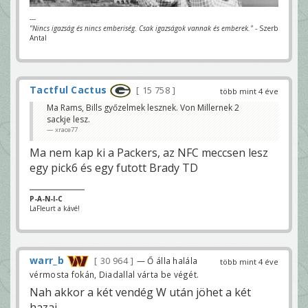
---
"Nincs igazság és nincs emberiség. Csak igazságok vannak és emberek."
- Szerb
Antal
Tactful Cactus
15 758
több mint 4 éve
Ma Rams, Bills győzelmek lesznek. Von Millernek 2
sackje lesz.
xrace77
Ma nem kap ki a Packers, az NFC meccsen lesz
egy pick6 és egy futott Brady TD
P-A-N-I-C
LaFleurt a kávé!
warr_b
30 964
— Ő álla halála
több mint 4 éve
vérmosta fokán, Diadallal várta be végét.
Nah akkor a két vendég W után jöhet a két
hazai.