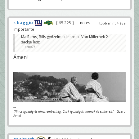
r.baggio
65 225
— no es
több mint 4 éve
importante
Ma Rams, Bills győzelmek lesznek. Von Millernek 2
sackje lesz.
xrace77
Ámen!
---
"Nincs igazság és nincs emberiség. Csak igazságok vannak és emberek."
- Szerb
Antal