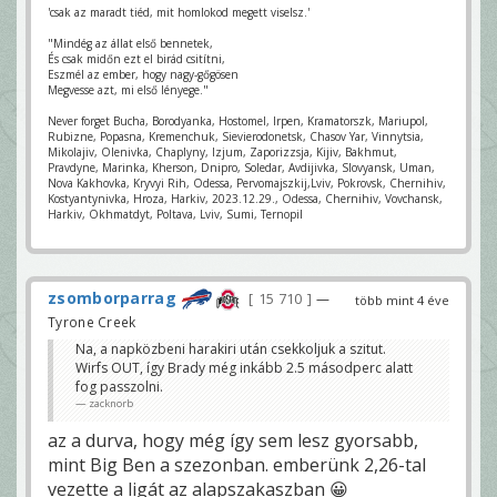
'csak az maradt tiéd, mit homlokod megett viselsz.'
"Mindég az állat első bennetek,
És csak midőn ezt el birád csitítni,
Eszmél az ember, hogy nagy-gőgösen
Megvesse azt, mi első lényege."
Never forget Bucha, Borodyanka, Hostomel, Irpen, Kramatorszk, Mariupol,
Rubizne, Popasna, Kremenchuk, Sievierodonetsk, Chasov Yar, Vinnytsia,
Mikolajiv, Olenivka, Chaplyny, Izjum, Zaporizzsja, Kijiv, Bakhmut,
Pravdyne, Marinka, Kherson, Dnipro, Soledar, Avdijivka, Slovyansk, Uman,
Nova Kakhovka, Kryvyi Rih, Odessa, Pervomajszkij,Lviv, Pokrovsk, Chernihiv,
Kostyantynivka, Hroza, Harkiv, 2023.12.29., Odessa, Chernihiv, Vovchansk,
Harkiv, Okhmatdyt, Poltava, Lviv, Sumi, Ternopil
zsomborparrag
15 710
—
több mint 4 éve
Tyrone Creek
Na, a napközbeni harakiri után csekkoljuk a szitut.
Wirfs OUT, így Brady még inkább 2.5 másodperc alatt
fog passzolni.
zacknorb
az a durva, hogy még így sem lesz gyorsabb,
mint Big Ben a szezonban. emberünk 2,26-tal
vezette a ligát az alapszakaszban 😀