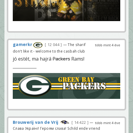
gamerkr
12 044
— The sharif
több mint 4 éve
don't like it - welcome to the casbah club
jó estét, ma hajrá
Packers
Rams!
Brouwerij van de Vrij
14 422
—
több mint 4 éve
Слава Україні! Героям слава! Schild ende vriend