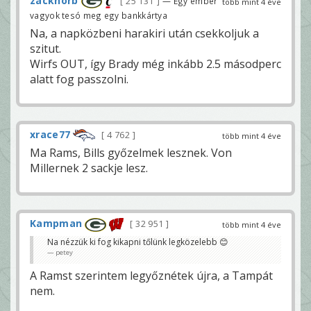
zacknorb
25 131
— Egy ember
több mint 4 éve
vagyok tesó meg egy bankkártya
Na, a napközbeni harakiri után csekkoljuk a
szitut.
Wirfs OUT, így Brady még inkább 2.5 másodperc
alatt fog passzolni.
xrace77
4 762
több mint 4 éve
Ma Rams, Bills győzelmek lesznek. Von
Millernek 2 sackje lesz.
Kampman
32 951
több mint 4 éve
Na nézzük ki fog kikapni tőlünk legközelebb 😊
petey
A Ramst szerintem legyőznétek újra, a Tampát
nem.