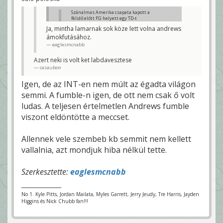
Szánalmas Amerika csapata kapott a
fèlidő előtt FG helyett egy TD-t
KeyG
Ja, mintha lamarnak sok köze lett volna andrews
ámokfutásához.
Nyert a jobb csapat/QB.
bcsarli, Udvari Főkóstoló
eaglesmcnabb
Azert neki is volt ket labdavesztese
casaubon
Igen, de az INT-en nem múlt az égadta világon
semmi. A fumble-n igen, de ott nem csak ő volt
ludas. A teljesen értelmetlen Andrews fumble
viszont eldöntötte a meccset.
Allennek vele szembeb kb semmit nem kellett
vallalnia, azt mondjuk hiba nélkül tette.
Szerkesztette:
eaglesmcnabb
No 1. Kyle Pitts, Jordan Mailata, Myles Garrett, Jerry Jeudy, Tre Harris, Jayden
Higgins és Nick Chubb fan!!!