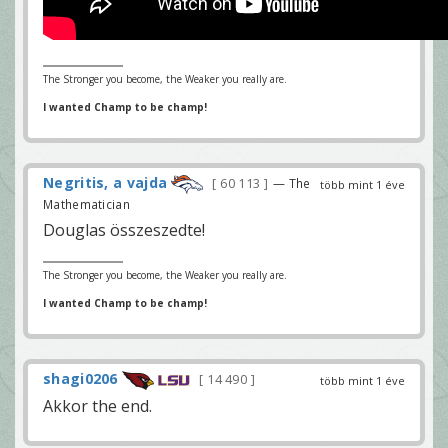
The Stronger you become, the Weaker you really are.
I wanted Champ to be champ!
Negritis, a vajda
60 113
— The
több mint 1 éve
Mathematician
Douglas összeszedte!
The Stronger you become, the Weaker you really are.
I wanted Champ to be champ!
shagi0206
14 490
több mint 1 éve
Akkor the end.