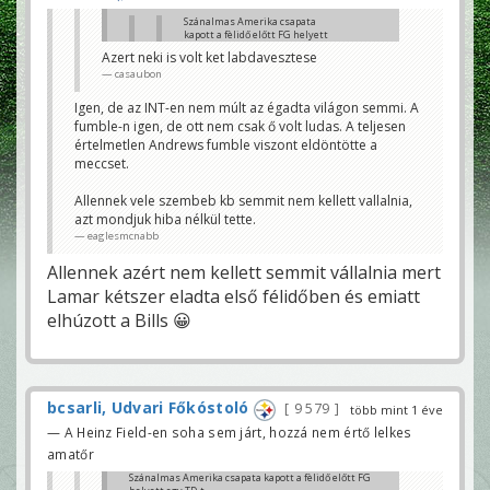
Szánalmas Amerika csapata
kapott a fèlidő előtt FG helyett
egy TD-t
Azert neki is volt ket labdavesztese
KeyG
casaubon
Nyert a jobb csapat/QB.
bcsarli, Udvari Főkóstoló
Igen, de az INT-en nem múlt az égadta világon semmi. A
fumble-n igen, de ott nem csak ő volt ludas. A teljesen
Ja, mintha lamarnak sok köze lett volna andrews
értelmetlen Andrews fumble viszont eldöntötte a
ámokfutásához.
eaglesmcnabb
meccset.
Allennek vele szembeb kb semmit nem kellett vallalnia,
azt mondjuk hiba nélkül tette.
eaglesmcnabb
Allennek azért nem kellett semmit vállalnia mert
Lamar kétszer eladta első félidőben és emiatt
elhúzott a Bills 😀
bcsarli, Udvari Főkóstoló
9 579
több mint 1 éve
— A Heinz Field-en soha sem járt, hozzá nem értő lelkes
amatőr
Szánalmas Amerika csapata kapott a fèlidő előtt FG