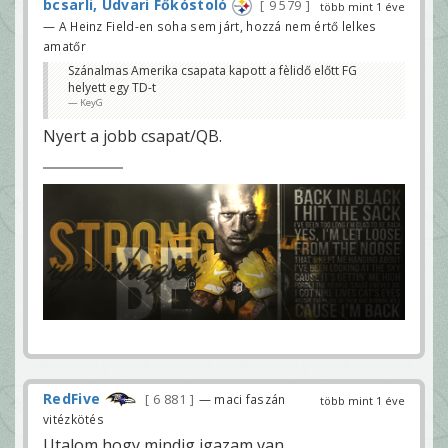
bcsarli, Udvari Főkóstoló
9 579
több mint 1 éve
— A Heinz Field-en soha sem járt, hozzá nem értő lelkes
amatőr
Szánalmas Amerika csapata kapott a fèlidő előtt FG
helyett egy TD-t
KeyG
Nyert a jobb csapat/QB.
RedFive
6 881
— maci faszán
több mint 1 éve
vitézkötés
Utalom hogy mindig igazam van.