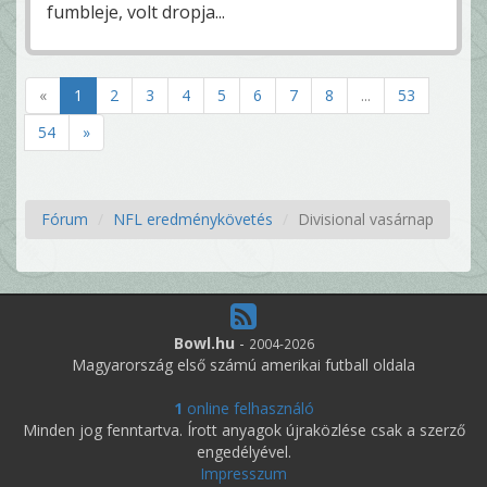
fumbleje, volt dropja...
«
1
2
3
4
5
6
7
8
...
53
54
»
Fórum
NFL eredménykövetés
Divisional vasárnap
Bowl.hu
-
2004-2026
Magyarország első számú amerikai futball oldala
1
online felhasználó
Minden jog fenntartva. Írott anyagok újraközlése csak a szerző
engedélyével.
Impresszum