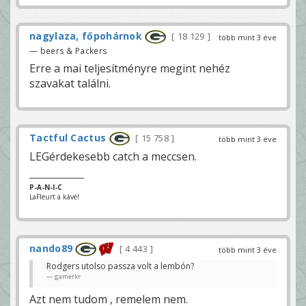
nagylaza, főpohárnok
18 129
több mint 3 éve
— beers & Packers
Erre a mai teljesítményre megint nehéz
szavakat találni.
Tactful Cactus
15 758
több mint 3 éve
LEGérdekesebb catch a meccsen.
P-A-N-I-C
LaFleurt a kávé!
nando89
4 443
több mint 3 éve
Rodgers utolso passza volt a lembón?
gamerkr
Azt nem tudom , remelem nem.