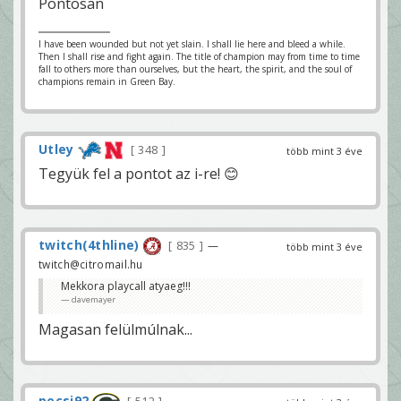
Pontosan
I have been wounded but not yet slain. I shall lie here and bleed a while.
Then I shall rise and fight again. The title of champion may from time to time
fall to others more than ourselves, but the heart, the spirit, and the soul of
champions remain in Green Bay.
Utley
348
több mint 3 éve
Tegyük fel a pontot az i-re! 😊
twitch(4thline)
835
—
több mint 3 éve
twitch@citromail.hu
Mekkora playcall atyaeg!!!
davemayer
Magasan felülmúlnak...
pecsi92