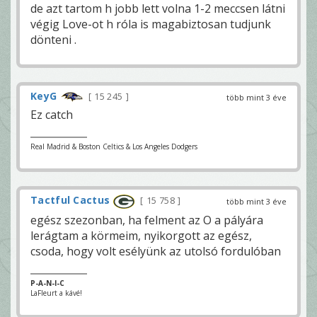
de azt tartom h jobb lett volna 1-2 meccsen látni
végig Love-ot h róla is magabiztosan tudjunk
dönteni .
KeyG
15 245
több mint 3 éve
Ez catch
Real Madrid & Boston Celtics & Los Angeles Dodgers
Tactful Cactus
15 758
több mint 3 éve
egész szezonban, ha felment az O a pályára
lerágtam a körmeim, nyikorgott az egész,
csoda, hogy volt esélyünk az utolsó fordulóban
P-A-N-I-C
LaFleurt a kávé!