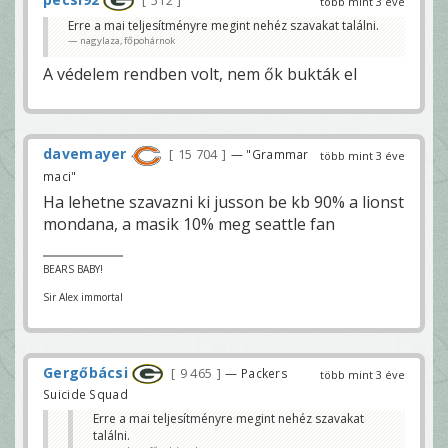
512
több mint 3 éve
Erre a mai teljesítményre megint nehéz szavakat találni.
nagylaza, főpohárnok
A védelem rendben volt, nem ők bukták el
davemayer
15 704
— "Grammar
több mint 3 éve
maci"
Ha lehetne szavazni ki jusson be kb 90% a lionst
mondana, a masik 10% meg seattle fan
BEARS BABY!
Sir Alex immortal
Gergőbácsi
9 465
— Packers
több mint 3 éve
Suicide Squad
Erre a mai teljesítményre megint nehéz szavakat
találni.