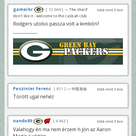
gamerkr
12 044
— The sharif
több mint 3 éve
don't like it - welcome to the casbah club
Rodgers utolso passza volt a lembón?
Peszinter Ferenc
811
— 中国加油
több mint 3 éve
Törött ujjal nehéz
nando89
4 443
több mint 3 éve
Valahogy én ma nem érzem h jön az Aaron
Magic a végén ..