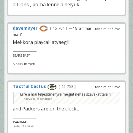
a Lions , po-ba lenne a helyük .
davemayer
15 704
— "Grammar
több mint 3 éve
maci"
Mekkora playcall atyaeg!!!
BEARS BABY!
Sir Alex immortal
Tactful Cactus
15 758
több mint 3 éve
Erre a mai teljesítményre megint nehéz szavakat találni.
nagylaza, főpohárnok
and Packers are on the clock...
P-A-N-I-C
LaFleurt a kávé!