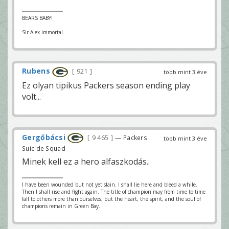
BEARS BABY!
Sir Alex immortal
Rubens
921
több mint 3 éve
Ez olyan tipikus Packers season ending play
volt...
Gergőbácsi
9 465
— Packers
több mint 3 éve
Suicide Squad
Minek kell ez a hero alfaszkodás..
I have been wounded but not yet slain. I shall lie here and bleed a while.
Then I shall rise and fight again. The title of champion may from time to time
fall to others more than ourselves, but the heart, the spirit, and the soul of
champions remain in Green Bay.