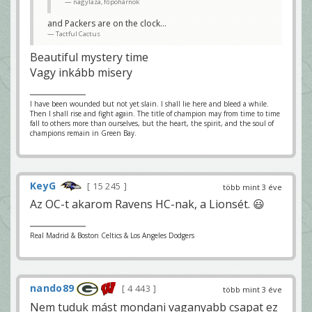
nagylaza, főpohárnok
and Packers are on the clock...
Tactful Cactus
Beautiful mystery time
Vagy inkább misery
I have been wounded but not yet slain. I shall lie here and bleed a while.
Then I shall rise and fight again. The title of champion may from time to time
fall to others more than ourselves, but the heart, the spirit, and the soul of
champions remain in Green Bay.
KeyG
15 245
több mint 3 éve
Az OC-t akarom Ravens HC-nak, a Lionsét. 😃
Real Madrid & Boston Celtics & Los Angeles Dodgers
nando89
4 443
több mint 3 éve
Nem tuduk mást mondani vaganyabb csapat ez