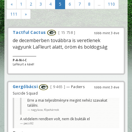
«
1
2
3
4
5
6
7
8
...
110
111
»
Tactful Cactus
15 758
több mint 3 éve
de decemberben továbbra is veretlenek
vagyunk LaFleurt alatt, öröm és boldogság
P-A-N-I-C
LaFleurt a kávé!
Gergőbácsi
9 465
— Packers
több mint 3 éve
Suicide Squad
Erre a mai teljesítményre megint nehéz szavakat
találni.
nagylaza, főpohárnok
A védelem rendben volt, nem ők bukták el
pecsi92