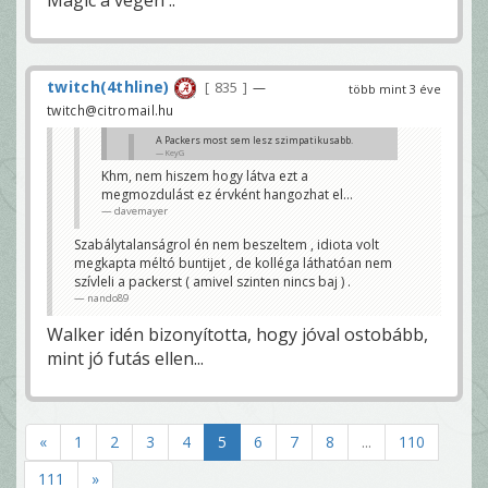
twitch(4thline)
835
—
több mint 3 éve
twitch@citromail.hu
A Packers most sem lesz szimpatikusabb.
KeyG
Khm, nem hiszem hogy látva ezt a
Azért lássuk be te már úgy jöttél ma h erre nem is
megmozdulást ez érvként hangozhat el...
volt esély 😊
nando89
davemayer
Szabálytalanságrol én nem beszeltem , idiota volt
megkapta méltó buntijet , de kolléga láthatóan nem
szívleli a packerst ( amivel szinten nincs baj ) .
nando89
Walker idén bizonyította, hogy jóval ostobább,
mint jó futás ellen...
«
1
2
3
4
5
6
7
8
...
110
111
»