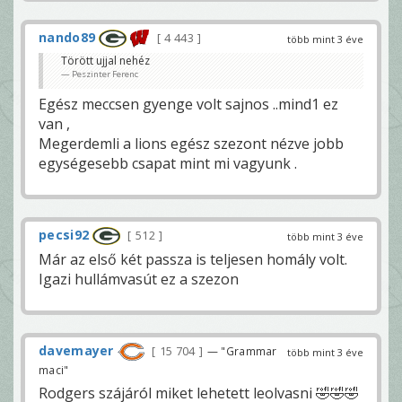
nando89
4 443
több mint 3 éve
Törött ujjal nehéz
Peszinter Ferenc
Egész meccsen gyenge volt sajnos ..mind1 ez
van ,
Megerdemli a lions egész szezont nézve jobb
egységesebb csapat mint mi vagyunk .
pecsi92
512
több mint 3 éve
Már az első két passza is teljesen homály volt.
Igazi hullámvasút ez a szezon
davemayer
15 704
— "Grammar
több mint 3 éve
maci"
Rodgers szájáról miket lehetett leolvasni 🤣🤣🤣