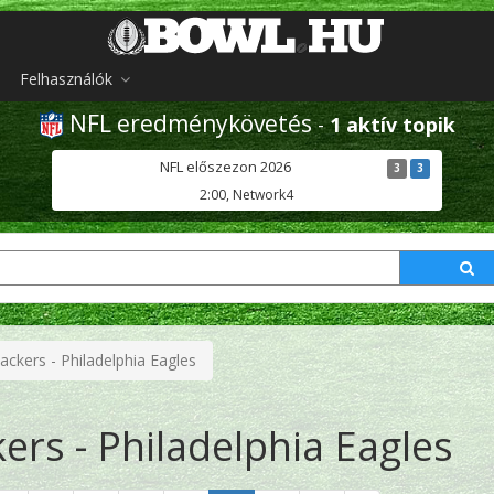
Felhasználók
NFL eredménykövetés
-
1 aktív topik
NFL előszezon 2026
3
3
2:00, Network4
ckers - Philadelphia Eagles
ers - Philadelphia Eagles