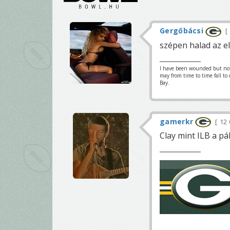
Gergőbácsi
szépen halad az el
I have been wounded but not y
may from time to time fall to
Bay.
gamerkr
12 
Clay mint ILB a pá