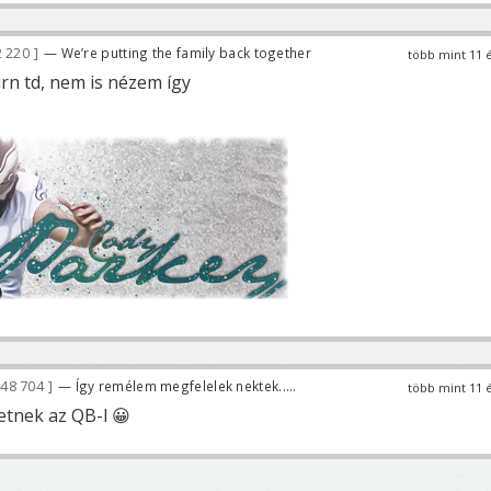
 220
— We’re putting the family back together
több mint 11 
rn td, nem is nézem így
48 704
— Így remélem megfelelek nektek.....
több mint 11 
etnek az QB-l 😀