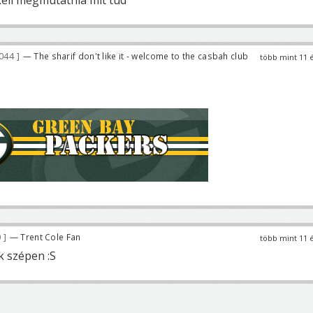
044
— The sharif don't like it - welcome to the casbah club
több mint 11 
0
— Trent Cole Fan
több mint 11 
k szépen :S