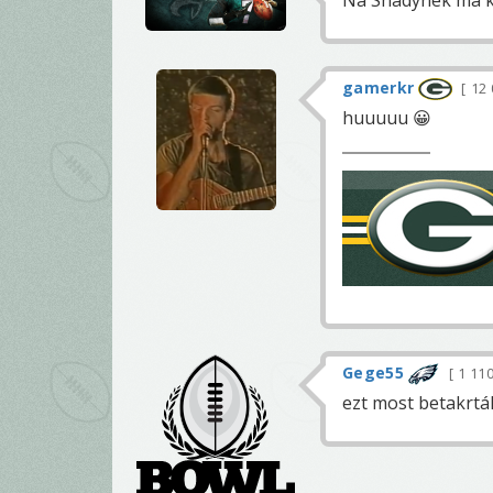
gamerkr
12 
huuuuu 😀
Gege55
1 11
ezt most betakrtá