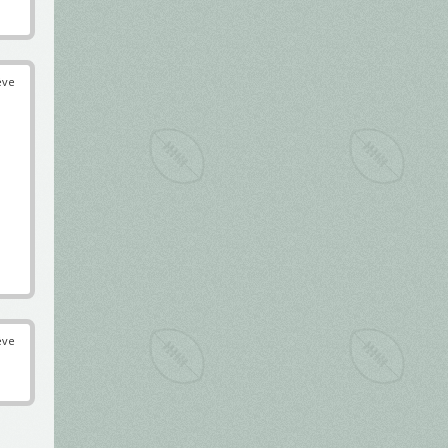
éve
éve