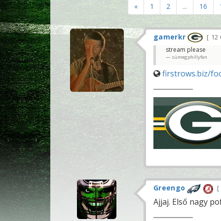
«
1
2
...
16
gamerkr
12 
stream please
sümegphillyfan
firstrows.biz/f
Greengo
Ajjaj. Első nagy po