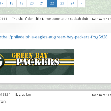
17
18
19
20
21
22
23
24
»
044
— The sharif don't like it - welcome to the casbah club
több mint 11 
ootball/philadelphia-eagles-at-green-bay-packers-frsg5d28
9 332
— Eagles fan
több mint 11 
fon.