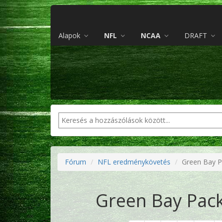
Alapok
NFL
NCAA
DRAFT
Fórum
NFL eredménykövetés
Green Bay Pa
Green Bay Pack