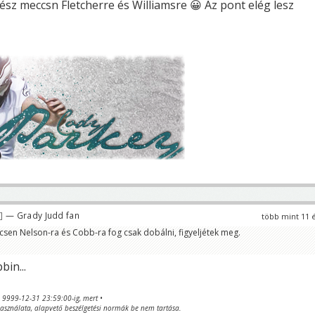
sz meccsn Fletcherre és Williamsre 😀 Az pont elég lesz
— Grady Judd fan
több mint 11 
sen Nelson-ra és Cobb-ra fog csak dobálni, figyeljétek meg.
bin...
va 9999-12-31 23:59:00-ig, mert •
sználata, alapvető beszélgetési normák be nem tartása.