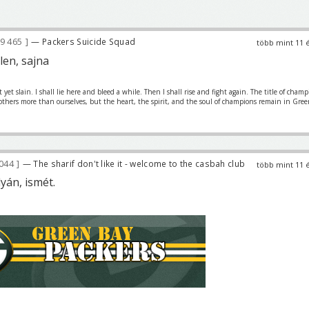
9 465
— Packers Suicide Squad
több mint 11 
len, sajna
et slain. I shall lie here and bleed a while. Then I shall rise and fight again. The title of cham
 others more than ourselves, but the heart, the spirit, and the soul of champions remain in Gre
044
— The sharif don't like it - welcome to the casbah club
több mint 11 
lyán, ismét.