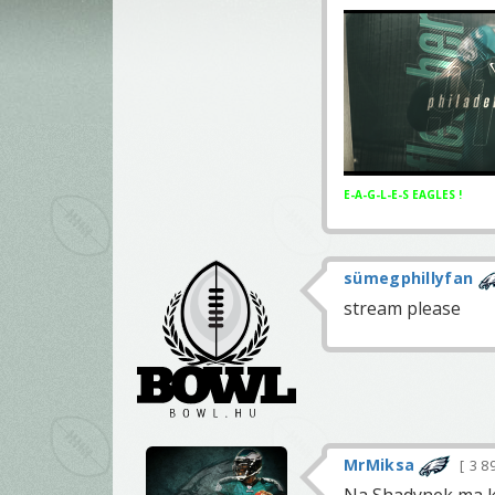
E-A-G-L-E-S EAGLES !
sümegphillyfan
stream please
MrMiksa
3 8
Na Shadynek ma k