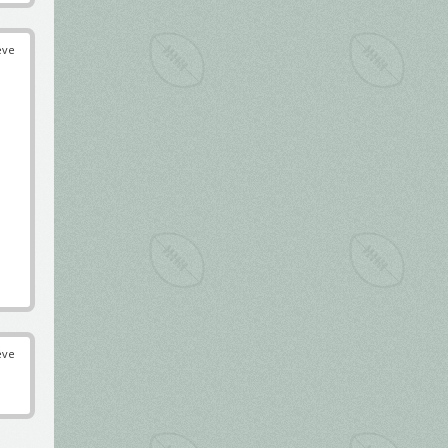
éve
éve