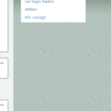
Las Vegas Raiders
Atlétika
NFL csevegő
éve
éve