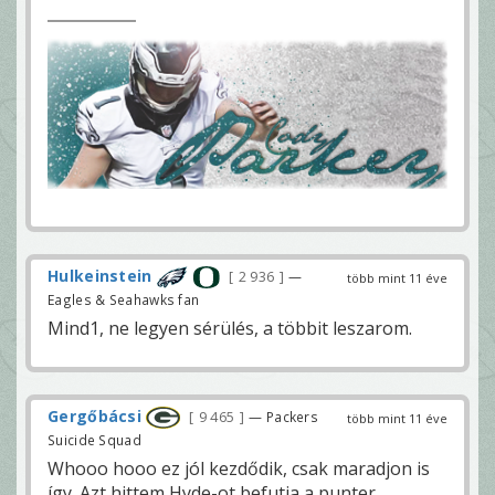
Hulkeinstein
2 936
—
több mint 11 éve
Eagles & Seahawks fan
Mind1, ne legyen sérülés, a többit leszarom.
Gergőbácsi
9 465
— Packers
több mint 11 éve
Suicide Squad
Whooo hooo ez jól kezdődik, csak maradjon is
így. Azt hittem Hyde-ot befutja a punter