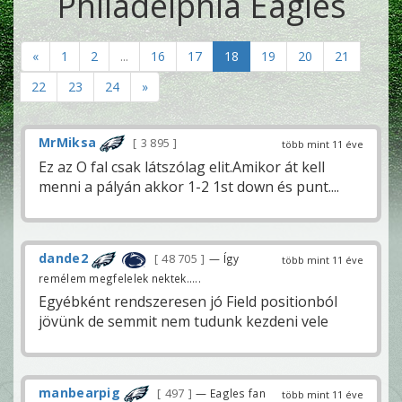
Philadelphia Eagles
«
1
2
...
16
17
18
19
20
21
22
23
24
»
MrMiksa
3 895
több mint 11 éve
Ez az O fal csak látszólag elit.Amikor át kell
menni a pályán akkor 1-2 1st down és punt....
dande2
48 705
— Így
több mint 11 éve
remélem megfelelek nektek.....
Egyébként rendszeresen jó Field positionból
jövünk de semmit nem tudunk kezdeni vele
manbearpig
497
— Eagles fan
több mint 11 éve