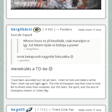
Gergőbácsi
9 465
— Packers
több mint 11 éve
Suicide Squad
Whooo hooo ez jól kezdődik, csak maradjon is
így. Azt hittem Hyde-ot befutja a punter
Gergőbácsi
most bekapcsolt nagyobb fokozatba 😊
gamerkr
menekülés a TD-be 😊
I have been wounded but not yet slain. I shall lie here and bleed a while.
Then I shall rise and fight again. The title of champion may from time to time
fall to others more than ourselves, but the heart, the spirit, and the soul of
champions remain in Green Bay.
Gege55
1 110
— Trent Cole Fan
több mint 11 éve