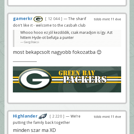
gamerkr
12 044
— The sharif
több mint 11 éve
don't like it - welcome to the casbah club
Whooo hooo ez jól kezdődik, csak maradjon is így. Azt
hittem Hyde-ot befutja a punter
Gergőbácsi
most bekapcsolt nagyobb fokozatba 😊
Highlander
2 220
— We’re
több mint 11 éve
putting the family back together
minden szar ma XD