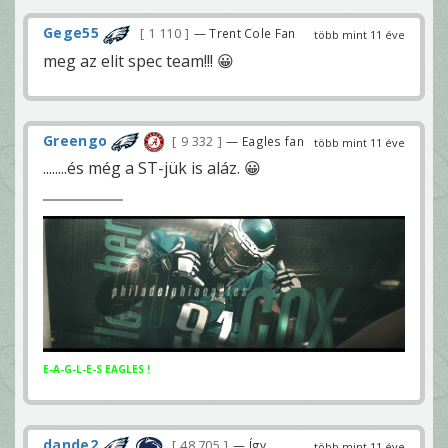
Gege55
1 110
— Trent Cole Fan
több mint 11 éve
meg az elit spec team!!! 😀
Greengo
9 332
— Eagles fan
több mint 11 éve
........és még a ST-jük is aláz. 😀
E-A-G-L-E-S EAGLES !
dande2
48 705
— Így
több mint 11 éve