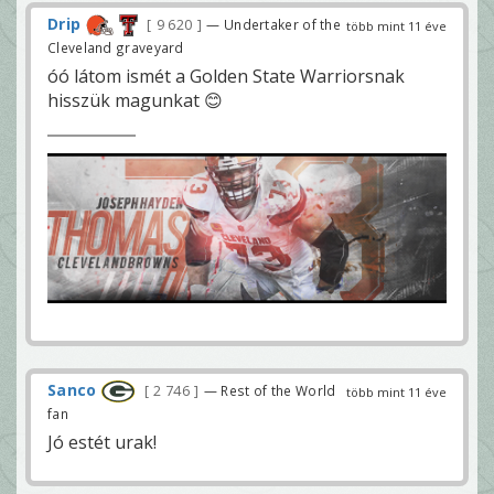
Drip
9 620
— Undertaker of the
több mint 11 éve
Cleveland graveyard
óó látom ismét a Golden State Warriorsnak
hisszük magunkat 😊
Sanco
2 746
— Rest of the World
több mint 11 éve
fan
Jó estét urak!