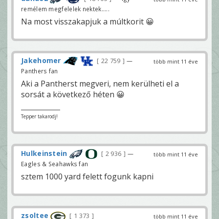
remélem megfelelek nektek.....
Na most visszakapjuk a múltkorit 😀
Jakehomer
22 759
—
több mint 11 éve
Panthers fan
Aki a Pantherst megveri, nem kerülheti el a
sorsát a következő héten 😀
Tepper takarodj!
Hulkeinstein
2 936
—
több mint 11 éve
Eagles & Seahawks fan
sztem 1000 yard felett fogunk kapni
zsoltee
1 373
több mint 11 éve