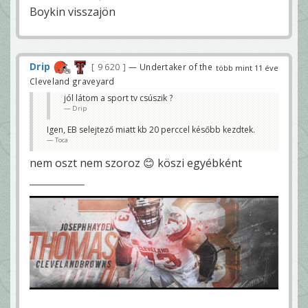
Boykin visszajön
Drip
9 620
— Undertaker of the
több mint 11 éve
Cleveland graveyard
jól látom a sport tv csúszik ?
Drip
Igen, EB selejtező miatt kb 20 perccel később kezdtek.
Toca
nem oszt nem szoroz 😊 köszi egyébként