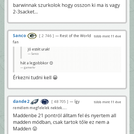
barwinnak szurkolok hogy osszon ki ma is vagy
2-3sacket....
Sanco
2 746
— Rest of the World
több mint 11 éve
fan
Jó estét urak!
Sanco
hát a legjobbkor 😊
gamerkr
Érkezni tudni kell 😀
dande2
48 705
— Így
több mint 11 éve
remélem megfelelek nektek.....
Maddenbe 21 pontról álltam fel és nyertem all
madden módban, csak tartok tőle ez nem a
Madden 😛