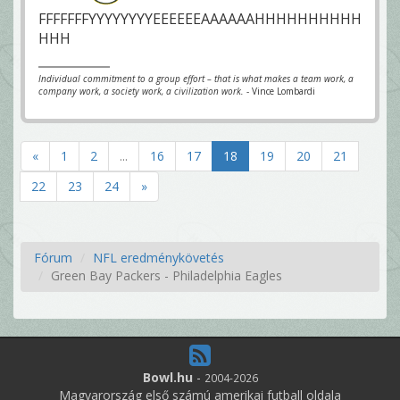
FFFFFFFYYYYYYYYEEEEEEAAAAAAHHHHHHHHHH
HHH
Individual commitment to a group effort – that is what makes a team work, a
company work, a society work, a civilization work.
- Vince Lombardi
«
1
2
...
16
17
18
19
20
21
22
23
24
»
Fórum
NFL eredménykövetés
Green Bay Packers - Philadelphia Eagles
Bowl.hu
-
2004-2026
Magyarország első számú amerikai futball oldala