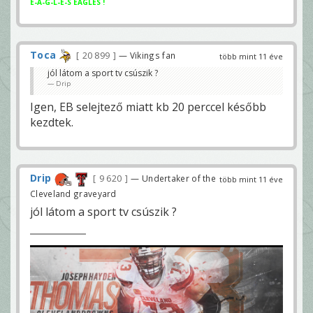
E-A-G-L-E-S EAGLES !
Toca
20 899
— Vikings fan
több mint 11 éve
jól látom a sport tv csúszik ?
Drip
Igen, EB selejtező miatt kb 20 perccel később
kezdtek.
Drip
9 620
— Undertaker of the
több mint 11 éve
Cleveland graveyard
jól látom a sport tv csúszik ?