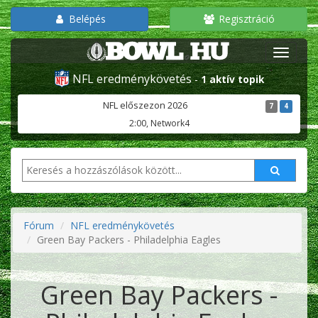
Belépés
Regisztráció
NFL eredménykövetés
-
1 aktív topik
NFL előszezon 2026
7
4
2:00, Network4
Fórum
NFL eredménykövetés
Green Bay Packers - Philadelphia Eagles
Green Bay Packers -