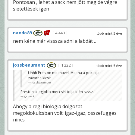
Pontosan , lehet a sack nem jött meg de végre
sietettések igen
nando89
4 443
több mint 5 éve
nem kéne már visssza adni a labdát ..
jossbeaumont
1 222
több mint 5 éve
Uhhh Preston mit muvel. Mintha a pocakja
zavarna kicsit...
jossbeaumont
Preston a legjobb meccsét tolja idén szvsz.
gamerkr
Ahogy a regi biologia dolgozat
megoldokulcsban volt: igaz-igaz, osszefugges
nincs.