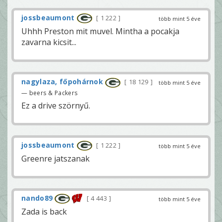
jossbeaumont
1 222
több mint 5 éve
Uhhh Preston mit muvel. Mintha a pocakja
zavarna kicsit...
nagylaza, főpohárnok
18 129
több mint 5 éve
— beers & Packers
Ez a drive szörnyű.
jossbeaumont
1 222
több mint 5 éve
Greenre jatszanak
nando89
4 443
több mint 5 éve
Zada is back