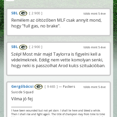
SBL
2 900
több mint 5 éve
Remélem az öltözőben MLF csak annyit mond,
hogy "full gas, no brake".
SBL
2 900
több mint 5 éve
Szép! Most már majd Taylorra is figyelni kell a
védelmeknek. Eddig nem vette komolyan senki,
hogy neki is passzolhat Arod kulcs szituációban.
Gergőbácsi
9 465
— Packers
több mint 5 éve
Suicide Squad
Vilma jó fej
I have been wounded but not yet slain. I shall lie here and bleed a while.
Then I shall rise and fight again. The title of champion may from time to time