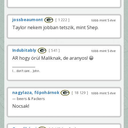
jossbeaumont
1 222
több mint 5 éve
Taylor nekem jobban tetszik, mint Shep.
Indubitably
541
több mint 5 éve
AR hogy örül Maliknak, de aranyos! 😀
I... don't care... John.
nagylaza, főpohárnok
18 129
több mint 5 éve
— beers & Packers
Nocsak!