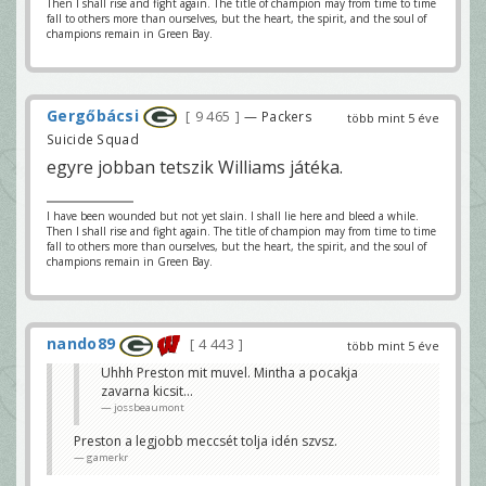
Then I shall rise and fight again. The title of champion may from time to time
fall to others more than ourselves, but the heart, the spirit, and the soul of
champions remain in Green Bay.
Gergőbácsi
9 465
— Packers
több mint 5 éve
Suicide Squad
egyre jobban tetszik Williams játéka.
I have been wounded but not yet slain. I shall lie here and bleed a while.
Then I shall rise and fight again. The title of champion may from time to time
fall to others more than ourselves, but the heart, the spirit, and the soul of
champions remain in Green Bay.
nando89
4 443
több mint 5 éve
Uhhh Preston mit muvel. Mintha a pocakja
zavarna kicsit...
jossbeaumont
Preston a legjobb meccsét tolja idén szvsz.
gamerkr