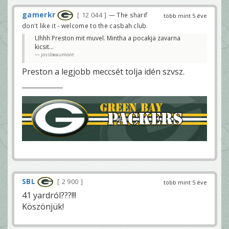
gamerkr
12 044
— The sharif
több mint 5 éve
don't like it - welcome to the casbah club
Uhhh Preston mit muvel. Mintha a pocakja zavarna
kicsit...
jossbeaumont
Preston a legjobb meccsét tolja idén szvsz.
SBL
2 900
több mint 5 éve
41 yardról???!!!
Köszönjük!