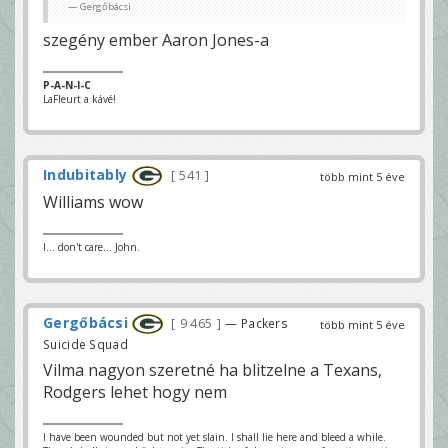
Gergőbácsi
szegény ember Aaron Jones-a
P-A-N-I-C
LaFleurt a kávé!
Indubitably
541
több mint 5 éve
Williams wow
I... don't care... John.
Gergőbácsi
9 465
— Packers
több mint 5 éve
Suicide Squad
Vilma nagyon szeretné ha blitzelne a Texans,
Rodgers lehet hogy nem
I have been wounded but not yet slain. I shall lie here and bleed a while.