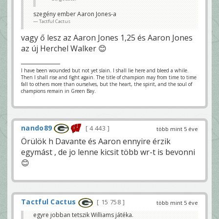
szegény ember Aaron Jones-a
Tactful Cactus
vagy ő lesz az Aaron Jones 1,25 és Aaron Jones
az új Herchel Walker 😊
I have been wounded but not yet slain. I shall lie here and bleed a while.
Then I shall rise and fight again. The title of champion may from time to time
fall to others more than ourselves, but the heart, the spirit, and the soul of
champions remain in Green Bay.
nando89
4 443
több mint 5 éve
Örülök h Davante és Aaron ennyire érzik
egymást , de jo lenne kicsit több wr-t is bevonni
😊
Tactful Cactus
15 758
több mint 5 éve
egyre jobban tetszik Williams játéka.