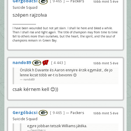
Gergőbácsi
9 465
— Packers
több mint 5 éve
Suicide Squad
szépen rajzolva
I have been wounded but not yet slain. I shall lie here and bleed a while.
Then I shall rise and fight again. The title of champion may from time to time
fall to others more than ourselves, but the heart, the spirit, and the soul of
champions remain in Green Bay.
nando89
4 443
több mint 5 éve
Örülök h Davante és Aaron ennyire érzik egymást , de jo
lenne kicsit több wr-t is bevonni 😊
nando89
csak kérnem kell 😊))
Gergőbácsi
9 465
— Packers
több mint 5 éve
Suicide Squad
egyre jobban tetszik Williams játéka.
Gergőbácsi