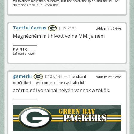
fall to others more than ourselves, but the heart, the spirit, and the soul of
champions remain in Green Bay.
Tactful Cactus
15 758
több mint 5 éve
Megnézném mit hívott volna MM. Ja nem.
P-A-N-I-C
LaFleurt a kávé!
gamerkr
12 044
— The sharif
több mint 5 éve
don't like it - welcome to the casbah club
azért a gól vonalnál helyén vannak a tökök.