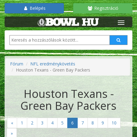
Belépés
Regisztráció
Fórum
NFL eredménykövetés
Houston Texans - Green Bay Packers
Houston Texans -
Green Bay Packers
«
1
2
3
4
5
6
7
8
9
10
»