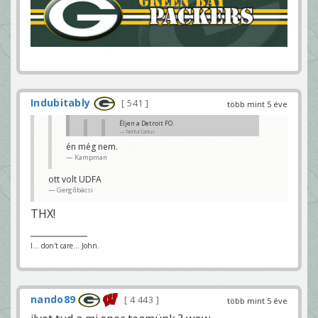
Indubitably
541
több mint 5 éve
Éljen a Detroit FO.
Tactful Cactus
én még nem.
mi történt?
Kampman
Gergőbácsi
ja már értem
ott volt UDFA
Gergőbácsi
Gergőbácsi
THX!
I... don't care... John.
nando89
4 443
több mint 5 éve