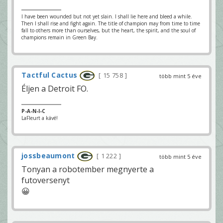
I have been wounded but not yet slain. I shall lie here and bleed a while.
Then I shall rise and fight again. The title of champion may from time to time
fall to others more than ourselves, but the heart, the spirit, and the soul of
champions remain in Green Bay.
Tactful Cactus
15 758
több mint 5 éve
Éljen a Detroit FO.
P-A-N-I-C
LaFleurt a kávé!
jossbeaumont
1 222
több mint 5 éve
Tonyan a robotember megnyerte a
futoversenyt
😀