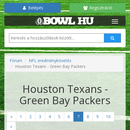
Belépés
Regisztráció
Fórum
NFL eredménykövetés
Houston Texans - Green Bay Packers
Houston Texans -
Green Bay Packers
«
1
2
3
4
5
6
7
8
9
10
»