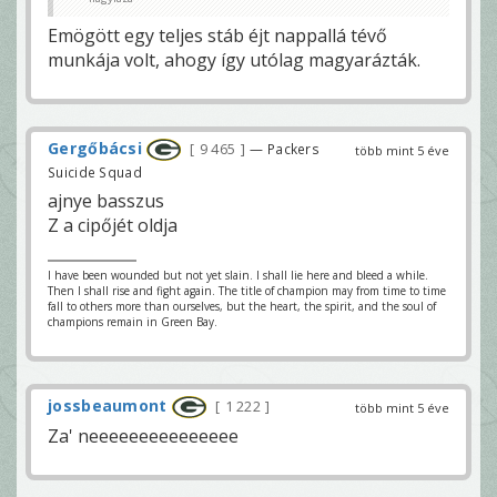
Emögött egy teljes stáb éjt nappallá tévő
munkája volt, ahogy így utólag magyarázták.
Gergőbácsi
9 465
— Packers
több mint 5 éve
Suicide Squad
ajnye basszus
Z a cipőjét oldja
I have been wounded but not yet slain. I shall lie here and bleed a while.
Then I shall rise and fight again. The title of champion may from time to time
fall to others more than ourselves, but the heart, the spirit, and the soul of
champions remain in Green Bay.
jossbeaumont
1 222
több mint 5 éve
Za' neeeeeeeeeeeeeee