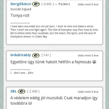
Gergőbácsi
9 465
— Packers
több mint 5 éve
Suicide Squad
Tonya roll
I have been wounded but not yet slain. I shall lie here and bleed a while.
Then I shall rise and fight again. The title of champion may from time to time
fall to others more than ourselves, but the heart, the spirit, and the soul of
champions remain in Green Bay.
Indubitably
541
több mint 5 éve
Egyelőre úgy tűnik hatott hétfőn a fejmosás 😀
I... don't care... John.
SBL
2 900
több mint 5 éve
A védelem eddig jól muzsikál. Csak maradjon így
továbbra is!