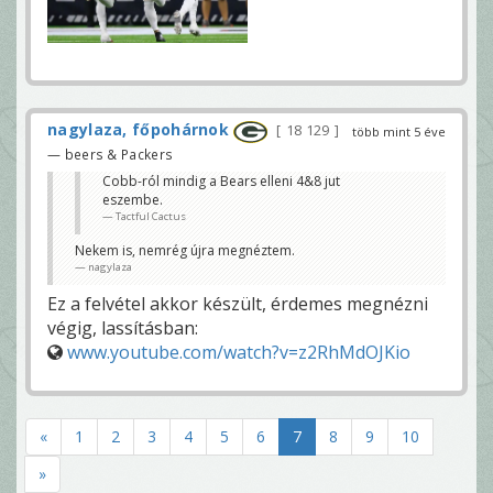
nagylaza, főpohárnok
18 129
több mint 5 éve
— beers & Packers
Cobb-ról mindig a Bears elleni 4&8 jut
eszembe.
Tactful Cactus
Nekem is, nemrég újra megnéztem.
nagylaza
Ez a felvétel akkor készült, érdemes megnézni
végig, lassításban:
www.youtube.com/watch?v=z2RhMdOJKio
«
1
2
3
4
5
6
7
8
9
10
»