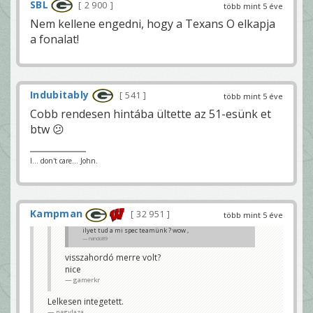
SBL
2 900
több mint 5 éve
Nem kellene engedni, hogy a Texans O elkapja
a fonalat!
Indubitably
541
több mint 5 éve
Cobb rendesen hintába ültette az 51-esünk et
btw 😕
I... don't care... John.
Kampman
32 951
több mint 5 éve
ilyet tud a mi spec teamünk ? wow ,
nando89
visszahordó merre volt?
nice
gamerkr
Lelkesen integetett.
nagylaza