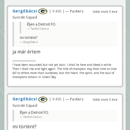
Gergőbácsi
9 465
— Packers
több mint 5 éve
Suicide Squad
Éljen a Detroit FO.
Tactful Cactus
mi történt?
Gergőbácsi
ja már értem
I have been wounded but not yet slain. I shall lie here and bleed a while.
Then I shall rise and fight again. The title of champion may from time to time
fall to others more than ourselves, but the heart, the spirit, and the soul of
champions remain in Green Bay.
Gergőbácsi
9 465
— Packers
több mint 5 éve
Suicide Squad
Éljen a Detroit FO.
Tactful Cactus
mi történt?