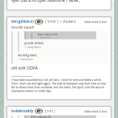
ilyet tud a mi spec teamünk ? wow ,
Gergőbácsi
9 465
— Packers
több mint 5 éve
Suicide Squad
Éljen a Detroit FO.
Tactful Cactus
ja már értem
mi történt?
Gergőbácsi
Gergőbácsi
én még nem.
Kampman
ott volt UDFA
I have been wounded but not yet slain. I shall lie here and bleed a while.
Then I shall rise and fight again. The title of champion may from time to time
fall to others more than ourselves, but the heart, the spirit, and the soul of
champions remain in Green Bay.
Indubitably
541
több mint 5 éve
Éljen a Detroit FO.