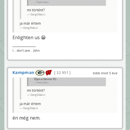
Tactful Cactus
mi történt?
Gergőbácsi
ja már értem
Gergőbácsi
Enlighten us 😀
I... don't care... John.
Kampman
32 951
több mint 5 éve
Éljen a Detroit FO.
Tactful Cactus
mi történt?
Gergőbácsi
ja már értem
Gergőbácsi
én még nem.