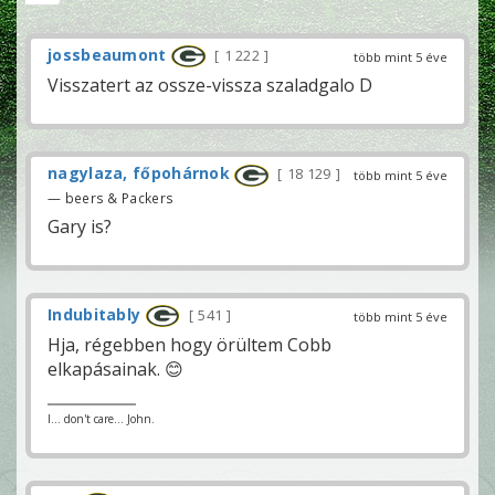
jossbeaumont
1 222
több mint 5 éve
Visszatert az ossze-vissza szaladgalo D
nagylaza, főpohárnok
18 129
több mint 5 éve
— beers & Packers
Gary is?
Indubitably
541
több mint 5 éve
Hja, régebben hogy örültem Cobb
elkapásainak. 😊
I... don't care... John.