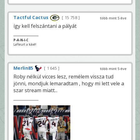
Tactful Cactus
15 758
több mint 5 éve
így kell felszántani a pályát
P-A-N-I-C
LaFleurt a kávé!
Merlin85
1 645
több mint 5 éve
Roby nélkül vicces lesz, remélem vissza tud
jönni, mondjuk lemaradtam , hogy mi lett vele a
szar stream miatt...