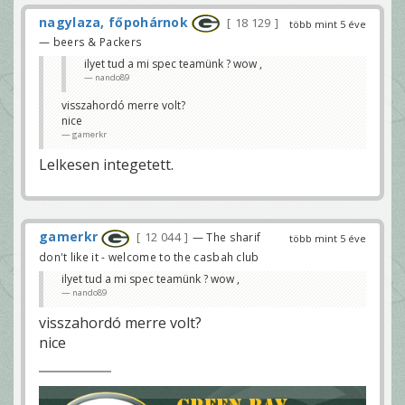
nagylaza, főpohárnok
18 129
több mint 5 éve
— beers & Packers
ilyet tud a mi spec teamünk ? wow ,
nando89
visszahordó merre volt?
nice
gamerkr
Lelkesen integetett.
gamerkr
12 044
— The sharif
több mint 5 éve
don't like it - welcome to the casbah club
ilyet tud a mi spec teamünk ? wow ,
nando89
visszahordó merre volt?
nice