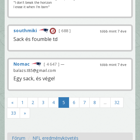
"I don't break the horizon
I erase it when I'm born"
southmiki
688
több mint 7 éve
Sack és foumble td
Nomac
4 647
—
több mint 7 éve
balazs.t85@gmail.com
Egy sack, és vége!
«
1
2
3
4
5
6
7
8
...
32
33
»
Fórum
NFL eredménykövetés