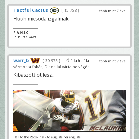
Tactful Cactus
15 758
több mint 7 éve
Huuh micsoda izgalmak.
P-A-N-I-C
LaFleurt a kávé!
warr_b
30 973
— Ő álla halála
több mint 7 éve
vérmosta fokán, Diadallal várta be végét.
Kibaszott ot lesz...
Hail to the Redskins! - Ad augusta per angusta