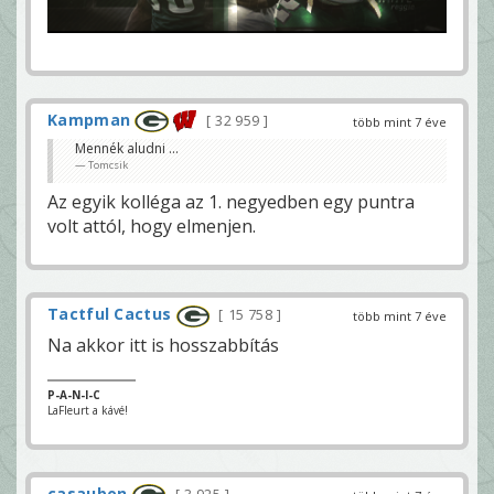
Kampman
32 959
több mint 7 éve
Mennék aludni ...
Tomcsik
Az egyik kolléga az 1. negyedben egy puntra
volt attól, hogy elmenjen.
Tactful Cactus
15 758
több mint 7 éve
Na akkor itt is hosszabbítás
P-A-N-I-C
LaFleurt a kávé!
casaubon