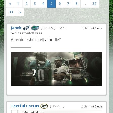
«
1
2
3
4
5
6
7
8
...
32
33
»
Janek
17 099
— Apu
több mint 7 éve
ökölbeszorított keze
A terdeleshez kell a hudle?
Tactful Cactus
15 758
több mint 7 éve
Mennék aludni ...