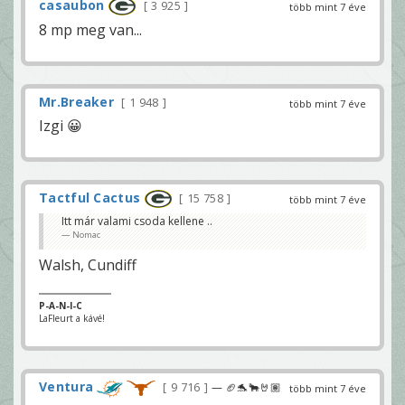
casaubon
3 925
több mint 7 éve
8 mp meg van...
Mr.Breaker
1 948
több mint 7 éve
Izgi 😀
Tactful Cactus
15 758
több mint 7 éve
Itt már valami csoda kellene ..
Nomac
Walsh, Cundiff
P-A-N-I-C
LaFleurt a kávé!
Ventura
9 716
— 🏈🐬🐂🤘🏽
több mint 7 éve