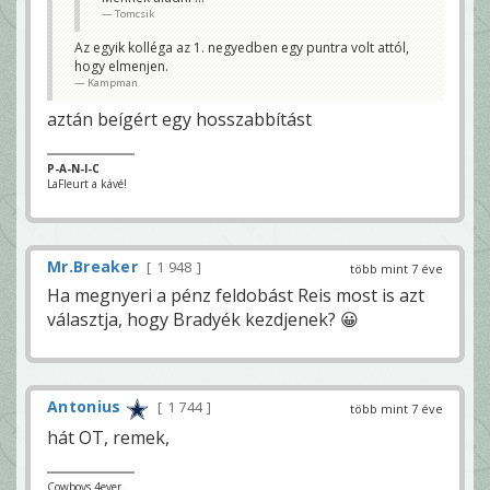
Tomcsik
Az egyik kolléga az 1. negyedben egy puntra volt attól,
hogy elmenjen.
Kampman
aztán beígért egy hosszabbítást
P-A-N-I-C
LaFleurt a kávé!
Mr.Breaker
1 948
több mint 7 éve
Ha megnyeri a pénz feldobást Reis most is azt
választja, hogy Bradyék kezdjenek? 😀
Antonius
1 744
több mint 7 éve
hát OT, remek,
Cowboys 4ever.