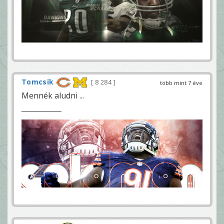
Tomcsik
8 284
több mint 7 éve
Mennék aludni ...