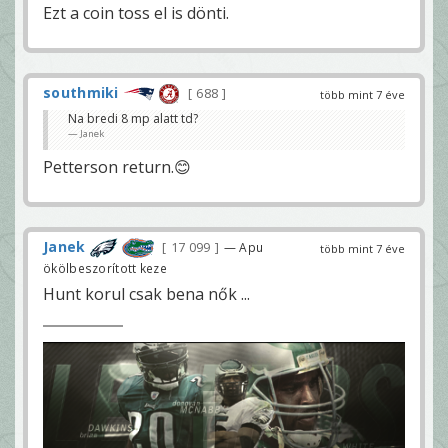
Ezt a coin toss el is dönti.
southmiki
688
több mint 7 éve
Na bredi 8 mp alatt td?
Janek
Petterson return.😊
Janek
17 099
— Apu
több mint 7 éve
ökölbeszorított keze
Hunt korul csak bena nők ...