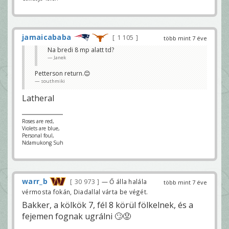
jamaicababa
1 105
több mint 7 éve
Na bredi 8 mp alatt td?
Janek
Petterson return.😊
southmiki
Latheral
Roses are red,
Violets are blue,
Personal foul,
Ndamukong Suh
warr_b
30 973
— Ő álla halála
több mint 7 éve
vérmosta fokán, Diadallal várta be végét.
Bakker, a kölkök 7, fél 8 körül fölkelnek, és a
fejemen fognak ugrálni 🙄😟