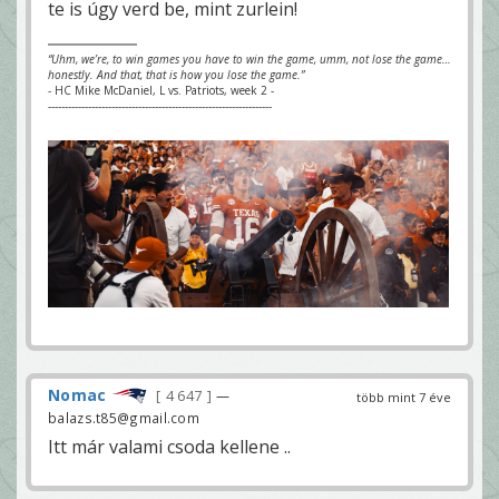
te is úgy verd be, mint zurlein!
“Uhm, we’re, to win games you have to win the game, umm, not lose the game…
honestly. And that, that is how you lose the game.”
- HC Mike McDaniel, L vs. Patriots, week 2 -
-------------------------------------------------------------------
Nomac
4 647
—
több mint 7 éve
balazs.t85@gmail.com
Itt már valami csoda kellene ..