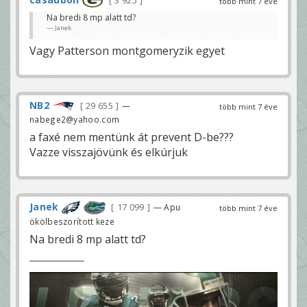
3 925
több mint 7 éve
Na bredi 8 mp alatt td?
Janek
Vagy Patterson montgomeryzik egyet
NB2
29 655
—
több mint 7 éve
nabege2@yahoo.com
a faxé nem mentünk át prevent D-be???
Vazze visszajövünk és elkúrjuk
Janek
17 099
— Apu
több mint 7 éve
ökölbeszorított keze
Na bredi 8 mp alatt td?