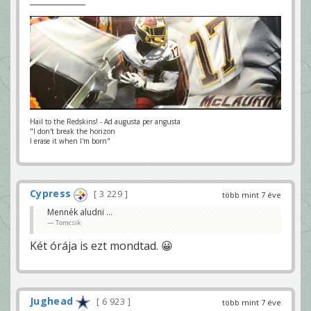
Hail to the Redskins! - Ad augusta per angusta
"I don't break the horizon
I erase it when I'm born"
Cypress
3 229
több mint 7 éve
Mennék aludni ...
Tomcsik
Két órája is ezt mondtad. 😀
Jughead
6 923
több mint 7 éve