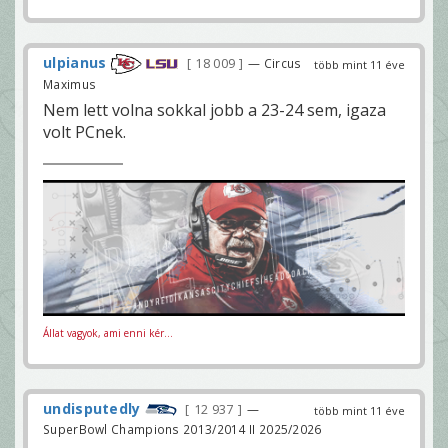
ulpianus
18 009
— Circus
több mint 11 éve
Maximus
Nem lett volna sokkal jobb a 23-24 sem, igaza
volt PCnek.
Állat vagyok, ami enni kér...
undisputedly
12 937
—
több mint 11 éve
SuperBowl Champions 2013/2014 II 2025/2026