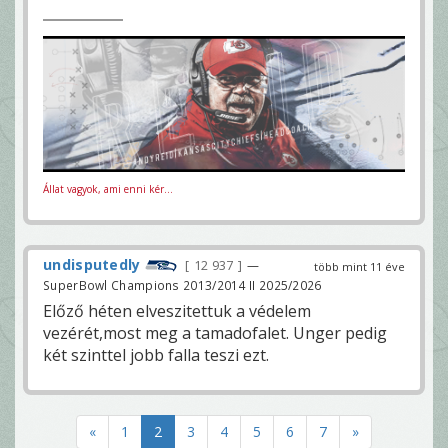
Állat vagyok, ami enni kér...
undisputedly
12 937
—
több mint 11 éve
SuperBowl Champions 2013/2014 II 2025/2026
Előző héten elveszitettuk a védelem
vezérét,most meg a tamadofalet. Unger pedig
két szinttel jobb falla teszi ezt.
«
1
2
3
4
5
6
7
»