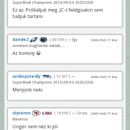
SuperBowl Champions 2013/2014 II 2025/2026
Ez az. Próbáljuk meg. JC-t fieldgoalon sem
tudjuk tartani.
dande2
48 709
— Így
több mint 11 éve
remélem megfelelek nektek.....
Az komoly 😀
undisputedly
12 937
—
több mint 11 éve
SuperBowl Champions 2013/2014 II 2025/2026
Menjünk neki.
ulpianus
18 009
— Circus
több mint 11 éve
Maximus
Unger nem néz ki jól