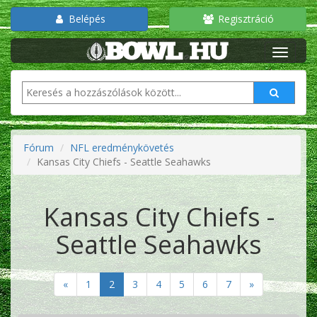
Belépés
Regisztráció
Fórum
NFL eredménykövetés
Kansas City Chiefs - Seattle Seahawks
Kansas City Chiefs -
Seattle Seahawks
«
1
2
3
4
5
6
7
»