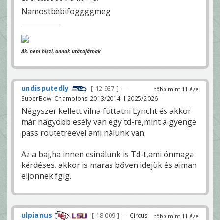
Namostbèbifoggggmeg
Aki nem hiszi, annak utánajárnak
undisputedly
12 937
—
több mint 11 éve
SuperBowl Champions 2013/2014 II 2025/2026
Négyszer kellett vilna futtatni Lyncht és akkor
már nagyobb esély van egy td-re,mint a gyenge
pass routetreevel ami nálunk van.
Az a baj,ha innen csinálunk is Td-t,ami önmaga
kérdéses, akkor is maras bőven idejük és aiman
eljonnek fgig.
ulpianus
18 009
— Circus
több mint 11 éve