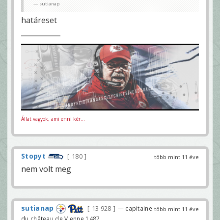
sutianap
határeset
Állat vagyok, ami enni kér...
Stopyt
180
több mint 11 éve
nem volt meg
sutianap
13 928
— capitaine
több mint 11 éve
du château de Vienne 1487