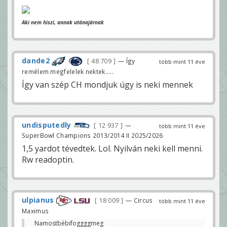
Aki nem hiszi, annak utánajárnak
dande2
48 709
— Így
több mint 11 éve
remélem megfelelek nektek.....
Így van szép CH mondjuk úgy is neki mennek
undisputedly
12 937
—
több mint 11 éve
SuperBowl Champions 2013/2014 II 2025/2026
1,5 yardot tévedtek. Lol. Nyilván neki kell menni.
Rw readoptin.
ulpianus
18 009
— Circus
több mint 11 éve
Maximus
Namostbèbifoggggmeg