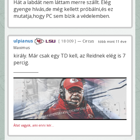
Hát a labdát nem láttam merre szállt. Elég
gyenge hívás,de még kellett próbálni,és ez
mutatja,hogy PC sem bízik a védelemben.
ulpianus
18 009
— Circus
több mint 11 éve
Maximus
király. Már csak egy TD kell, az Reidnek elég is 7
percig.
Állat vagyok, ami enni kér...