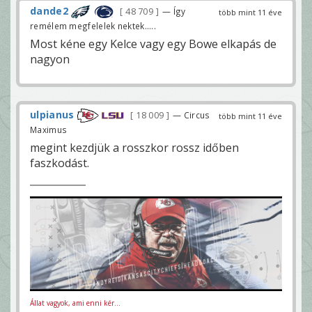
dande2
48 709
— Így
több mint 11 éve
remélem megfelelek nektek.....
Most kéne egy Kelce vagy egy Bowe elkapás de
nagyon
ulpianus
18 009
— Circus
több mint 11 éve
Maximus
megint kezdjük a rosszkor rossz időben
faszkodást.
Állat vagyok, ami enni kér...