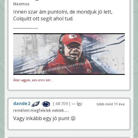
Maximus
Innen szar ám puntolni, de mondjuk jó lett,
Colquitt ott segít ahol tud.
Állat vagyok, ami enni kér...
dande2
48 709
— Így
több mint 11 éve
remélem megfelelek nektek.....
Vagy inkább egy jó punt 😛