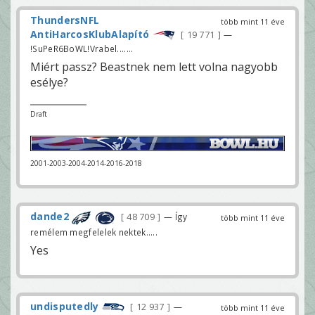
ThundersNFL
több mint 11 éve
AntiHarcosKlubAlapító
19 771
—
!SuPeR6BoWL!Vrabel.......
Miért passz? Beastnek nem lett volna nagyobb
esélye?
Draft
2001-2003-2004-2014-2016-2018
dande2
48 709
— Így
több mint 11 éve
remélem megfelelek nektek.....
Yes
undisputedly
12 937
—
több mint 11 éve