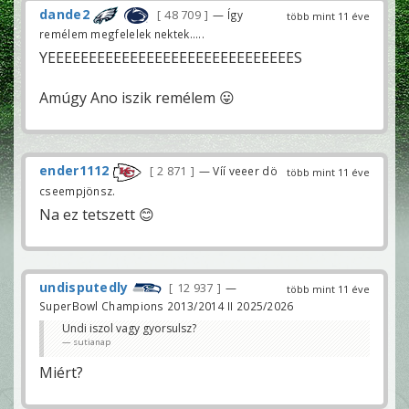
dande2
48 709
— Így
több mint 11 éve
remélem megfelelek nektek.....
YEEEEEEEEEEEEEEEEEEEEEEEEEEEEEES
Amúgy Ano iszik remélem 😛
ender1112
2 871
— Víí veeer dö
több mint 11 éve
cseempjönsz.
Na ez tetszett 😊
undisputedly
12 937
—
több mint 11 éve
SuperBowl Champions 2013/2014 II 2025/2026
Undi iszol vagy gyorsulsz?
sutianap
Miért?