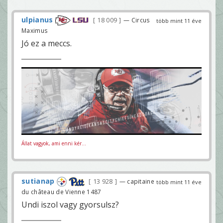
ulpianus
18 009
— Circus
több mint 11 éve
Maximus
Jó ez a meccs.
Állat vagyok, ami enni kér...
sutianap
13 928
— capitaine
több mint 11 éve
du château de Vienne 1487
Undi iszol vagy gyorsulsz?