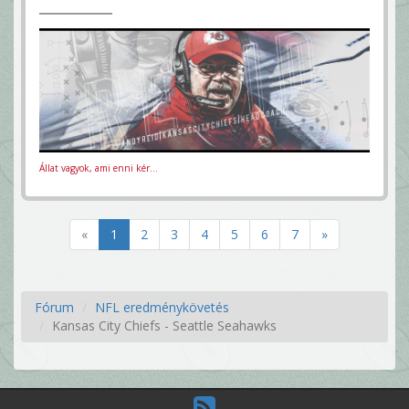
Állat vagyok, ami enni kér...
«
1
2
3
4
5
6
7
»
Fórum
NFL eredménykövetés
Kansas City Chiefs - Seattle Seahawks