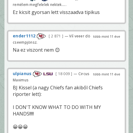
remélem megfelelek nektek.....
Ez kicsit gyorsan lett visszaadva tipikus
ender1112
2 871
— Víí veeer dö
több mint 11 éve
cseempjönsz.
Na ez viszont nem 😊
ulpianus
18 009
— Circus
több mint 11 éve
Maximus
BJ Kissel (a nagy Chiefs fan akiből Chiefs
riporter lett):
I DON'T KNOW WHAT TO DO WITH MY
HANDS!!!!!
😀😀😀