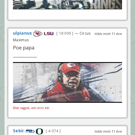
ulpianus
18 009
— Circus
több mint 11 éve
Maximus
Poe papa
Állat vagyok, ami enni kér...
Sebii
4 074
több mint 11 éve