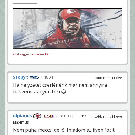
Állat vagyok, ami enni kér...
Stopyt
180
több mint 11 éve
Ha helyzetet cserlénénk már nem annyira
tetszene az ilyen foci 😀
ulpianus
18 009
— Circus
több mint 11 éve
Maximus
Nem puha meccs, de jó. Imádom az ilyen focit.