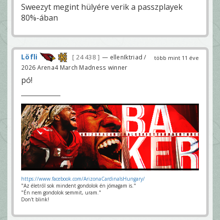
Sweezyt megint hülyére verik a passzplayek
80%-ában
Löfli
24 438
— ellenIktriad /
több mint 11 éve
2026 Arena4 March Madness winner
pó!
https://www.facebook.com/ArizonaCardinalsHungary/
"Az életről sok mindent gondolok én jómagam is."
"Én nem gondolok semmit, uram."
Don't blink!