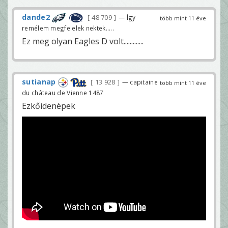
dande2
48 709
— Így
több mint 11 éve
remélem megfelelek nektek.....
Ez meg olyan Eagles D volt.............
sutianap
13 928
— capitaine
több mint 11 éve
du château de Vienne 1487
Ezkőidenèpek