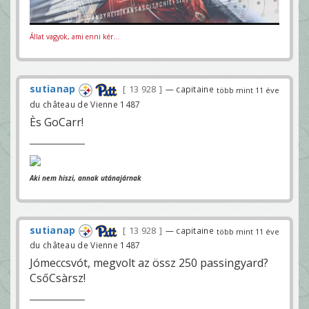
Állat vagyok, ami enni kér...
sutianap
13 928
— capitaine
több mint 11 éve
du château de Vienne 1487
Ès GoCarr!
Aki nem hiszi, annak utánajárnak
sutianap
13 928
— capitaine
több mint 11 éve
du château de Vienne 1487
Jómeccsvót, megvolt az össz 250 passingyard?
CsőCsàrsz!