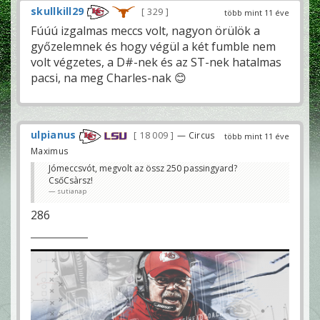
skullkill29
329
több mint 11 éve
Fúúú izgalmas meccs volt, nagyon örülök a
győzelemnek és hogy végül a két fumble nem
volt végzetes, a D#-nek és az ST-nek hatalmas
pacsi, na meg Charles-nak 😊
ulpianus
18 009
— Circus
több mint 11 éve
Maximus
Jómeccsvót, megvolt az össz 250 passingyard?
CsőCsàrsz!
sutianap
286