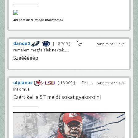
Aki nem hiszi, annak utánajárnak
dande2
48 709
— Így
több mint 11 éve
remélem megfelelek nektek.....
Széééééép
ulpianus
18 009
— Circus
több mint 11 éve
Maximus
Ezért kell a ST melót sokat gyakorolni