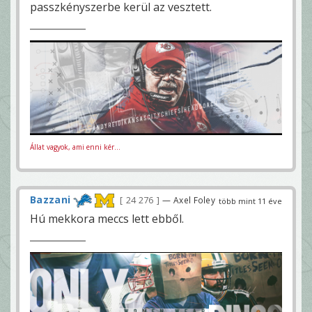
passzkényszerbe kerül az vesztett.
Állat vagyok, ami enni kér...
Bazzani
24 276
— Axel Foley
több mint 11 éve
Hú mekkora meccs lett ebből.