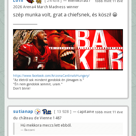
Löfli
24 438
— ellenIktriad /
több mint 11 éve
2026 Arena4 March Madness winner
szép munka volt, grat a chiefsnek, és köszi! 😀
https://www.facebook.com/ArizonaCardinalsHungary/
"Az életről sok mindent gondolok én jómagam is."
"Én nem gondolok semmit, uram."
Don't blink!
sutianap
13 928
— capitaine
több mint 11 éve
du château de Vienne 1487
Hú mekkora meccs lett ebből.
Bazzani