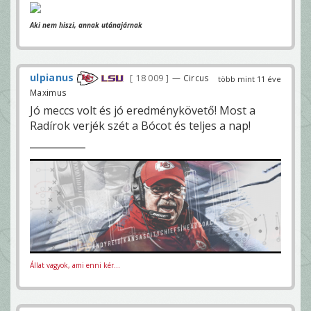
Aki nem hiszi, annak utánajárnak
ulpianus
18 009
— Circus
több mint 11 éve
Maximus
Jó meccs volt és jó eredménykövető! Most a
Radírok verjék szét a Bócot és teljes a nap!
Állat vagyok, ami enni kér...