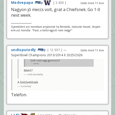
Medvepapa
3 430
több mint 11 éve
Nagyon jó meccs volt, grat a Chiefsnek. Go 1-0
next week.
Gyerekként azt mondtam anyámnak ha felnövök, rocksztár leszek. Anyám
erre azt mondta: "Fiam, a kettő együtt nem megy!"
undisputedly
12 937
—
több mint 11 éve
SuperBowl Champions 2013/2014 II 2025/2026
Undi iszol vagy gyorsulsz?
sutianap
Miért?
undisputedly
A betűvetèsek
sutianap
Telefon.