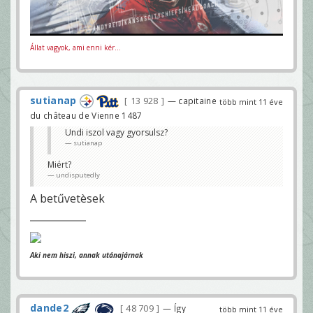
Állat vagyok, ami enni kér...
sutianap
13 928
— capitaine
több mint 11 éve
du château de Vienne 1487
Undi iszol vagy gyorsulsz?
sutianap
Miért?
undisputedly
A betűvetèsek
Aki nem hiszi, annak utánajárnak
dande2
48 709
— Így
több mint 11 éve