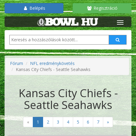
Belépés
Regisztráció
Fórum
NFL eredménykövetés
Kansas City Chiefs - Seattle Seahawks
Kansas City Chiefs -
Seattle Seahawks
«
1
2
3
4
5
6
7
»