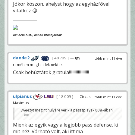
Jókor köszön, ahelyst hogy az egyhàzfővel
vitatkoz 😉
Aki nem hiszi, annak utánajárnak
dande2
48 709
— Így
több mint 11 éve
remélem megfelelek nektek.....
Csak behúztátok gratula!!!!!!!!!!!!!!!!!!!!!!
ulpianus
18 009
— Circus
több mint 11 éve
Maximus
Sweezyt megint hülyére verik a passzplayek 80%-ában
Sebii
Mienk az egyik vagy a legjobb pass defense, ki
mit néz. Várható volt, aki itt ma