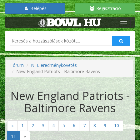
Belépés
Regisztráció
Fórum
NFL eredménykövetés
New England Patriots - Baltimore Ravens
New England Patriots -
Baltimore Ravens
«
1
2
3
4
5
6
7
8
9
10
11
»