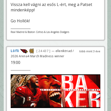
Vissza kell vágni az esős L-ért, meg a Patset
mindenképp!
Go Hollók!
Real Madrid & Boston Celtics & Los Angeles Dodgers
Löfli
24 437
— ellenIktriad /
több mint 3 éve
2026 Arena4 March Madness winner
19:00