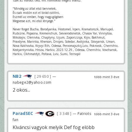
'csak az maradt tiéd, mit homlokod megett viselsz.'
"Mindég az állat első bennetek,
És csak midőn ezt el birád csitítni,
Eszmél az ember, hogy nagy-gőgösen
Megvesse azt, mi első lényege."
Never forget Bucha, Borodyanka, Hostomel, Irpen, Kramatorszk, Mariupol,
Rubizne, Popasna, Kremenchuk, Sievierodonetsk, Chasov Yar, Vinnytsia,
Mikolajiv, Olenivka, Chaplyny, Izjum, Zaporizzsja, Kijiv, Bakhmut,
Pravdyne, Marinka, Kherson, Dnipro, Soledar, Avdijivka, Slovyansk, Uman,
Nova Kakhovka, Kryvyi Rih, Odessa, Pervomajszkij,Lviv, Pokrovsk, Chernihiv,
Kostyantynivka, Hroza, Harkiv, 2023.12.29., Odessa, Chernihiv, Vovchansk,
Harkiv, Okhmatdyt, Poltava, Lviv, Sumi, Ternopil
NB2
29 650
—
több mint 3 éve
nabege2@yahoo.com
2 okos...
ParadSEC
3 348
— Patriots
több mint 3 éve
fan
Kìváncsi vagyok melyik Def fog elöbb