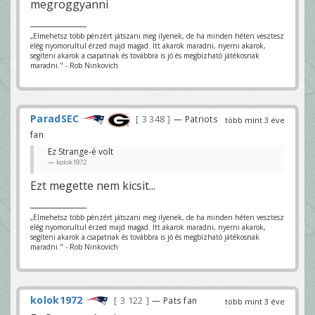
megroggyanni
„Elmehetsz több pénzért játszani meg ilyenek, de ha minden héten vesztesz
elég nyomorultul érzed majd magad. Itt akarok maradni, nyerni akarok,
segíteni akarok a csapatnak és továbbra is jó és megbízható játékosnak
maradni." - Rob Ninkovich
ParadSEC
3 348
— Patriots
több mint 3 éve
fan
Ez Strange-é volt
kolok1972
Ezt megette nem kicsit...
„Elmehetsz több pénzért játszani meg ilyenek, de ha minden héten vesztesz
elég nyomorultul érzed majd magad. Itt akarok maradni, nyerni akarok,
segíteni akarok a csapatnak és továbbra is jó és megbízható játékosnak
maradni." - Rob Ninkovich
kolok1972
3 122
— Pats fan
több mint 3 éve