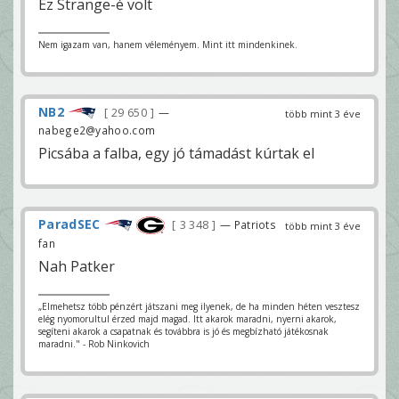
Ez Strange-é volt
Nem igazam van, hanem véleményem. Mint itt mindenkinek.
NB2
29 650
—
több mint 3 éve
nabege2@yahoo.com
Picsába a falba, egy jó támadást kúrtak el
ParadSEC
3 348
— Patriots
több mint 3 éve
fan
Nah Patker
„Elmehetsz több pénzért játszani meg ilyenek, de ha minden héten vesztesz
elég nyomorultul érzed majd magad. Itt akarok maradni, nyerni akarok,
segíteni akarok a csapatnak és továbbra is jó és megbízható játékosnak
maradni." - Rob Ninkovich