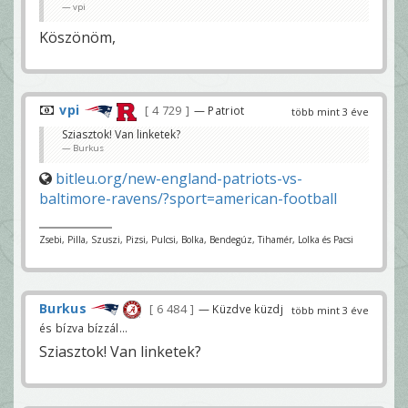
vpi
Köszönöm,
vpi
4 729
— Patriot
több mint 3 éve
Sziasztok! Van linketek?
Burkus
bitleu.org/new-england-patriots-vs-
baltimore-ravens/?sport=american-football
Zsebi, Pilla, Szuszi, Pizsi, Pulcsi, Bolka, Bendegúz, Tihamér, Lolka és Pacsi
Burkus
6 484
— Küzdve küzdj
több mint 3 éve
és bízva bízzál...
Sziasztok! Van linketek?