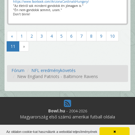
https://www.facebook.com/ArizonaCardinalsHungary/
"Az életről sok mindent gondolok én jómagam is."
"Én nem gondolok semmit, uram."
Don't blink!
«
1
2
3
4
5
6
7
8
9
10
11
»
Fórum
NFL eredménykövetés
New England Patriots - Baltimore Ravens
Bowl.hu
-
2004-2026
Magyarország első számú amerikai futball oldala
5
online felhasználó
Az oldalon cookie-kat használunk a weboldal teljesítményének
✖
Minden jog fenntartva. Írott anyagok újraközlése csak a szerző