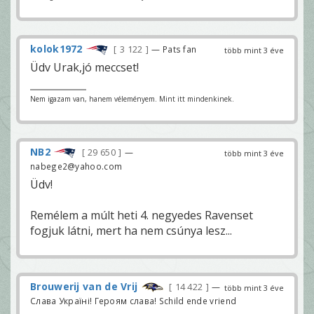
kolok1972
3 122
— Pats fan
több mint 3 éve
Üdv Urak,jó meccset!
Nem igazam van, hanem véleményem. Mint itt mindenkinek.
NB2
29 650
—
több mint 3 éve
nabege2@yahoo.com
Üdv!
Remélem a múlt heti 4. negyedes Ravenset
fogjuk látni, mert ha nem csúnya lesz...
Brouwerij van de Vrij
14 422
—
több mint 3 éve
Слава Україні! Героям слава! Schild ende vriend