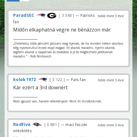
ParadSEC
3 348
— Patriots
több mint 3 éve
fan
Midőn elkaphatná végre ne bénázzon már
„Elmehetsz több pénzért játszani meg ilyenek, de ha minden héten vesztesz
elég nyomorultul érzed majd magad. Itt akarok maradni, nyerni akarok,
segíteni akarok a csapatnak és továbbra is jó és megbízható játékosnak
maradni." - Rob Ninkovich
kolok1972
3 122
— Pats fan
több mint 3 éve
Kár ezért a 3rd downért
Nem igazam van, hanem véleményem. Mint itt mindenkinek.
RedFive
6 881
— maci faszán
több mint 3 éve
vitézkötés