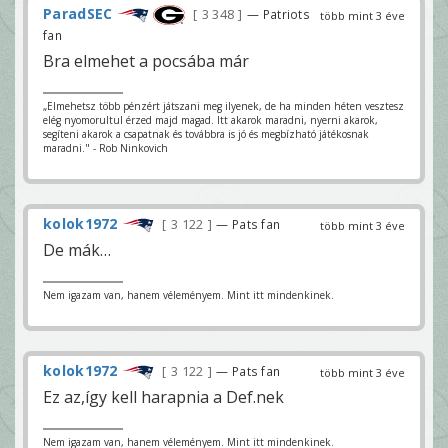
ParadSEC
3 348
— Patriots
több mint 3 éve
fan
Bra elmehet a pocsába már
„Elmehetsz több pénzért játszani meg ilyenek, de ha minden héten vesztesz
elég nyomorultul érzed majd magad. Itt akarok maradni, nyerni akarok,
segíteni akarok a csapatnak és továbbra is jó és megbízható játékosnak
maradni." - Rob Ninkovich
kolok1972
3 122
— Pats fan
több mint 3 éve
De mák…
Nem igazam van, hanem véleményem. Mint itt mindenkinek.
kolok1972
3 122
— Pats fan
több mint 3 éve
Ez az,így kell harapnia a Def.nek
Nem igazam van, hanem véleményem. Mint itt mindenkinek.