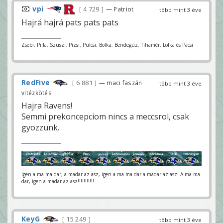
vpi
4 729
— Patriot
több mint 3 éve
Hajrá hajrá pats pats pats
Zsebi, Pilla, Szuszi, Pizsi, Pulcsi, Bolka, Bendegúz, Tihamér, Lolka és Pacsi
RedFive
6 881
— maci faszán
több mint 3 éve
vitézkötés
Hajra Ravens!
Semmi prekoncepciom nincs a meccsrol, csak
gyozzunk.
Igen a ma-ma-dar, a madar az asz, igen a ma-ma-dar a madar az asz! A ma-ma-
dar, igen a madar az asz!!!!!!!!!!!
KeyG
15 249
több mint 3 éve