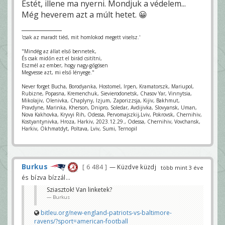
Estét, illene ma nyerni. Mondjuk a védelem...
Még heverem azt a múlt hetet. 😀
'csak az maradt tiéd, mit homlokod megett viselsz.'
"Mindég az állat első bennetek,
És csak midőn ezt el birád csitítni,
Eszmél az ember, hogy nagy-gőgösen
Megvesse azt, mi első lényege."
Never forget Bucha, Borodyanka, Hostomel, Irpen, Kramatorszk, Mariupol,
Rubizne, Popasna, Kremenchuk, Sievierodonetsk, Chasov Yar, Vinnytsia,
Mikolajiv, Olenivka, Chaplyny, Izjum, Zaporizzsja, Kijiv, Bakhmut,
Pravdyne, Marinka, Kherson, Dnipro, Soledar, Avdijivka, Slovyansk, Uman,
Nova Kakhovka, Kryvyi Rih, Odessa, Pervomajszkij,Lviv, Pokrovsk, Chernihiv,
Kostyantynivka, Hroza, Harkiv, 2023.12.29., Odessa, Chernihiv, Vovchansk,
Harkiv, Okhmatdyt, Poltava, Lviv, Sumi, Ternopil
Burkus
6 484
— Küzdve küzdj
több mint 3 éve
és bízva bízzál...
Sziasztok! Van linketek?
Burkus
bitleu.org/new-england-patriots-vs-baltimore-
ravens/?sport=american-football