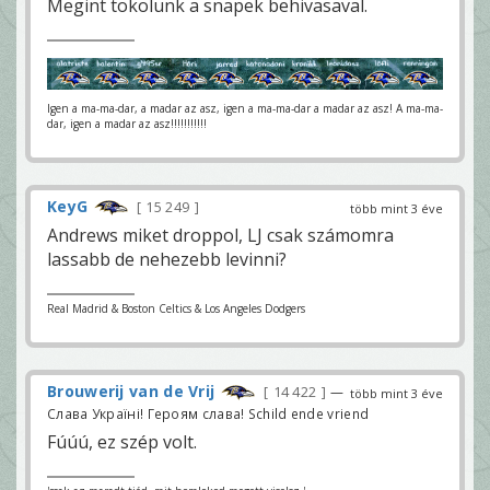
Megint tokolunk a snapek behivasaval.
Igen a ma-ma-dar, a madar az asz, igen a ma-ma-dar a madar az asz! A ma-ma-
dar, igen a madar az asz!!!!!!!!!!!
KeyG
15 249
több mint 3 éve
Andrews miket droppol, LJ csak számomra
lassabb de nehezebb levinni?
Real Madrid & Boston Celtics & Los Angeles Dodgers
Brouwerij van de Vrij
14 422
—
több mint 3 éve
Слава Україні! Героям слава! Schild ende vriend
Fúúú, ez szép volt.