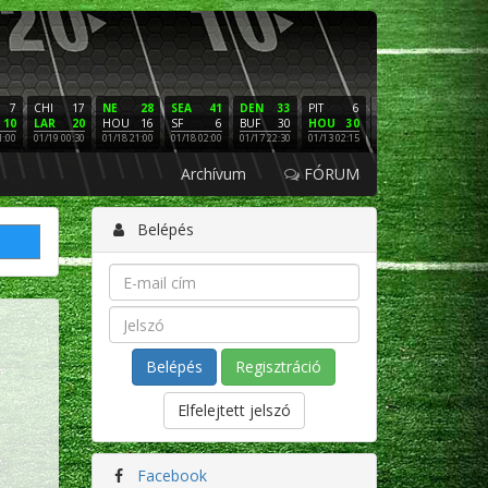
7
CHI
17
NE
28
SEA
41
DEN
33
PIT
6
NE
16
PHI
10
LAR
20
HOU
16
SF
6
BUF
30
HOU
30
LAC
3
SF
1:00
01/19 00:30
01/18 21:00
01/18 02:00
01/17 22:30
01/13 02:15
01/12 02:00
01/11 22:
Archívum
FÓRUM
Belépés
Regisztráció
Elfelejtett jelszó
Facebook