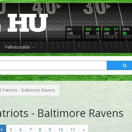
ARI
SEA
29
SEA
31
DEN
CAR
NE
13
LAR
27
NE
08/07 02:00
02/09 00:30
01/26 00:30
01/25 2
Felhasználók
 Patriots - Baltimore Ravens
riots - Baltimore Ravens
4
5
6
7
8
9
10
11
»