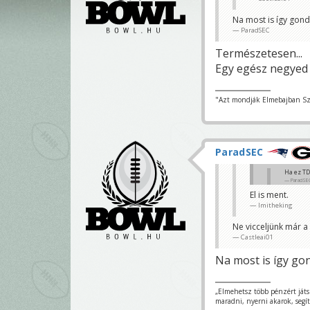
El is ment.
Na most is így gon
Imitheking
ParadSEC
Természetesen...
Egy egész negyed 
"Azt mondják Elmebajban Sze
ParadSEC
Ha ez TD
ParadSE
El is ment.
TD
Imitheking
KeyG
Ne vicceljünk már a
Castleai01
Na most is így go
„Elmehetsz több pénzért ját
maradni, nyerni akarok, segí