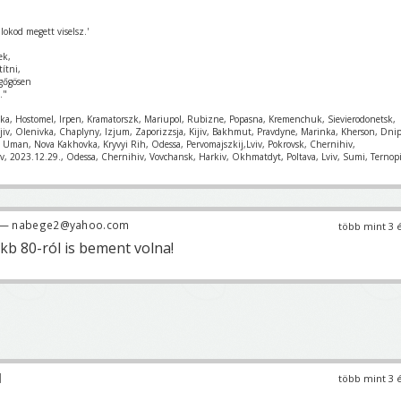
lokod megett viselsz.'
ek,
títni,
gőgösen
."
nka, Hostomel, Irpen, Kramatorszk, Mariupol, Rubizne, Popasna, Kremenchuk, Sievierodonetsk,
ajiv, Olenivka, Chaplyny, Izjum, Zaporizzsja, Kijiv, Bakhmut, Pravdyne, Marinka, Kherson, Dnip
k, Uman, Nova Kakhovka, Kryvyi Rih, Odessa, Pervomajszkij,Lviv, Pokrovsk, Chernihiv,
v, 2023.12.29., Odessa, Chernihiv, Vovchansk, Harkiv, Okhmatdyt, Poltava, Lviv, Sumi, Ternopi
— nabege2@yahoo.com
több mint 3 
kb 80-ról is bement volna!
több mint 3 