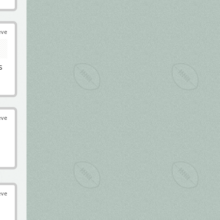
éve
s
éve
éve