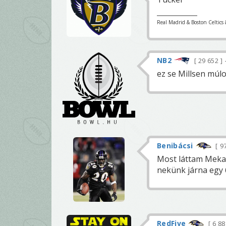
Real Madrid & Boston Celtics 
NB2
29 652
ez se Millsen múlo
Benibácsi
9
Most láttam Mekar
nekünk járna egy 6
RedFive
6 8