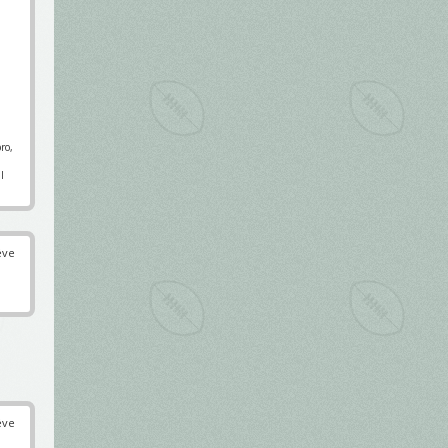
ro,
l
éve
éve