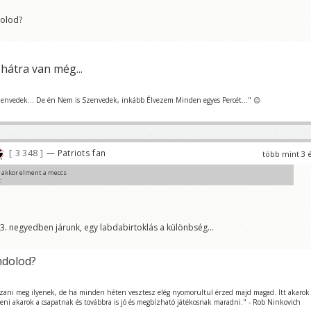
dolod?
hátra van még...
nvedek... De én Nem is Szenvedek, inkább Élvezem Minden egyes Percét..." 😉
3 348
— Patriots fan
több mint 3 
 akkor elment a meccs
C
 3. negyedben járunk, egy labdabirtoklás a különbség...
ndolod?
szani meg ilyenek, de ha minden héten vesztesz elég nyomorultul érzed majd magad. Itt akarok
teni akarok a csapatnak és továbbra is jó és megbízható játékosnak maradni." - Rob Ninkovich