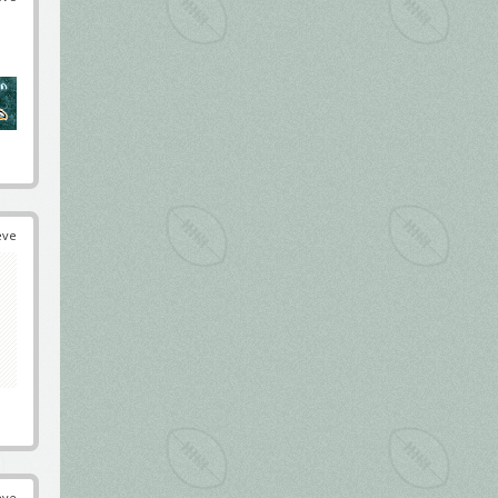
éve
éve