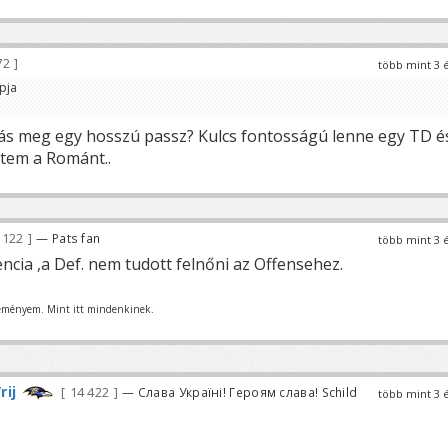
72
több mint 3 
pja
ás meg egy hosszú passz? Kulcs fontosságú lenne egy TD é
rtem a Románt..
 122
— Pats fan
több mint 3 
ncia ,a Def. nem tudott felnőni az Offensehez.
eményem. Mint itt mindenkinek.
rij
14 422
— Слава Україні! Героям слава! Schild
több mint 3 