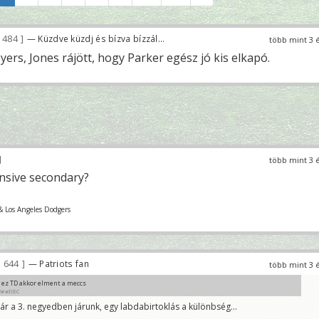
 484
— Küzdve küzdj és bízva bízzál...
több mint 3 
rs, Jones rájött, hogy Parker egész jó kis elkapó.
több mint 3 
nsive secondary?
& Los Angeles Dodgers
 644
— Patriots fan
több mint 3 
 ez TD akkor elment a meccs
ParadSEC
ár a 3. negyedben járunk, egy labdabirtoklás a különbség...