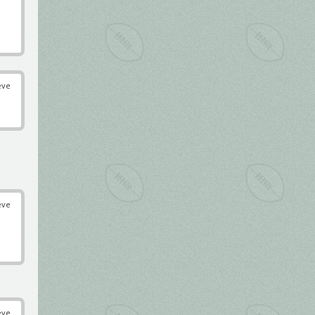
éve
éve
éve