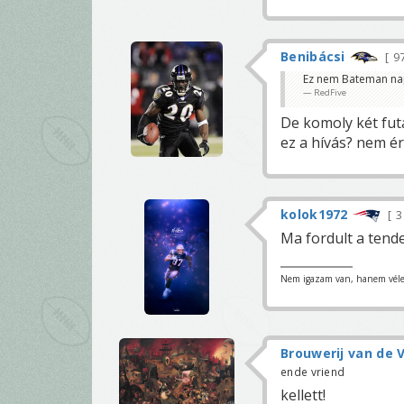
Benibácsi
9
Ez nem Bateman na
RedFive
De komoly két fut
ez a hívás? nem é
kolok1972
3
Ma fordult a tende
Nem igazam van, hanem vél
Brouwerij van de V
ende vriend
kellett!