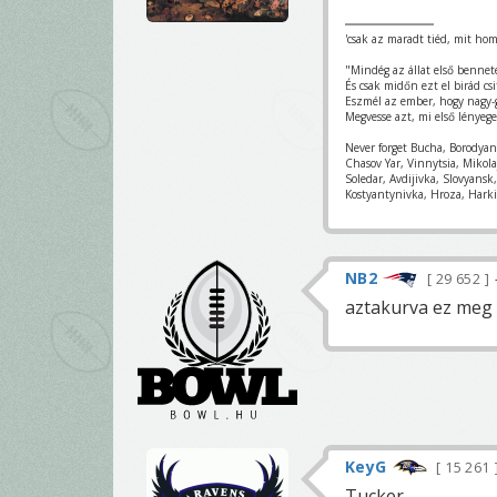
'csak az maradt tiéd, mit hom
"Mindég az állat első bennet
És csak midőn ezt el birád csi
Eszmél az ember, hogy nagy-
Megvesse azt, mi első lényege
Never forget Bucha, Borodya
Chasov Yar, Vinnytsia, Mikol
Soledar, Avdijivka, Slovyans
Kostyantynivka, Hroza, Harki
NB2
29 652
aztakurva ez meg 
KeyG
15 261
Tucker