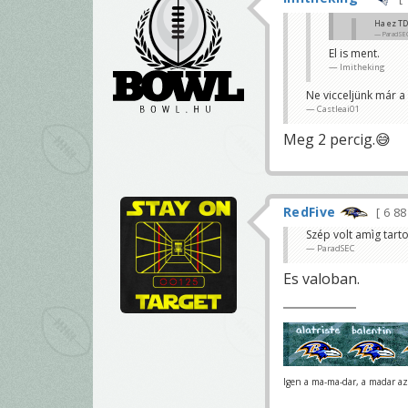
Ha ez TD
ParadSE
El is ment.
TD
Imitheking
KeyG
Ne vicceljünk már a
Castleai01
Meg 2 percig.😅
RedFive
6 8
Szép volt amìg tarto
ParadSEC
Es valoban.
Igen a ma-ma-dar, a madar az 