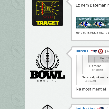
Ez nem Bateman 
Igen a ma-ma-dar, a madar az 
Burkus
6
Ha ez TD
ParadSE
El is ment.
TD
Imitheking
KeyG
Ne vicceljünk már a
Castleai01
Na most ment el.
Imitheking