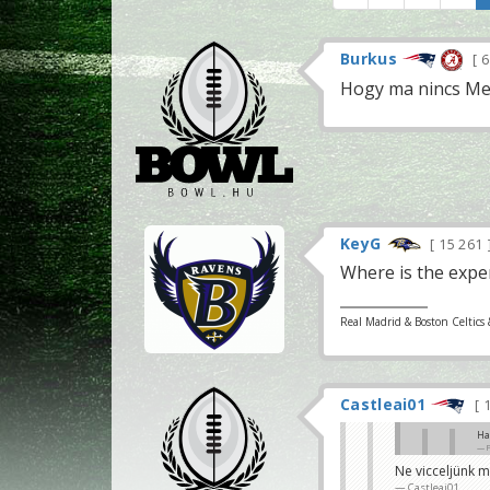
Burkus
6
Hogy ma nincs Meye
KeyG
15 261
Where is the expe
Real Madrid & Boston Celtics 
Castleai01
1
Ha
Ne vicceljünk m
TD
Castleai01
KeyG