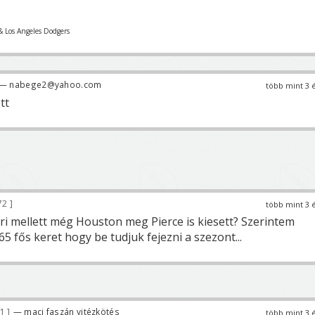
& Los Angeles Dodgers
— nabege2@yahoo.com
több mint 3 
tt
72
több mint 3 
i mellett még Houston meg Pierce is kiesett? Szerintem
5 fős keret hogy be tudjuk fejezni a szezont...
81
— maci faszán vitézkötés
több mint 3 