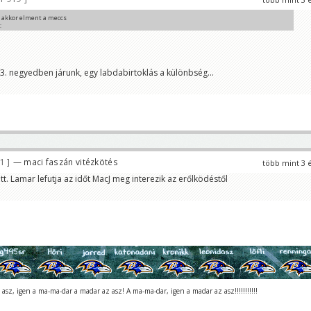
 akkor elment a meccs
C
 3. negyedben járunk, egy labdabirtoklás a különbség...
81
— maci faszán vitézkötés
több mint 3 
tt. Lamar lefutja az időt MacJ meg interezik az erőlködéstől
asz, igen a ma-ma-dar a madar az asz! A ma-ma-dar, igen a madar az asz!!!!!!!!!!!