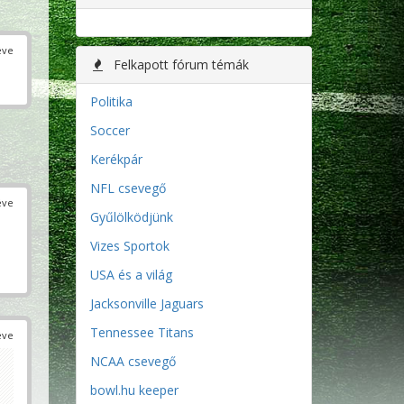
éve
Felkapott fórum témák
Politika
Soccer
Kerékpár
NFL csevegő
éve
Gyűlölködjünk
Vizes Sportok
USA és a világ
Jacksonville Jaguars
Tennessee Titans
éve
NCAA csevegő
bowl.hu keeper