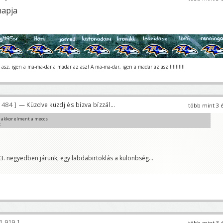
napja
asz, igen a ma-ma-dar a madar az asz! A ma-ma-dar, igen a madar az asz!!!!!!!!!!!
 484
— Küzdve küzdj és bízva bízzál...
több mint 3 
 akkor elment a meccs
C
 3. negyedben járunk, egy labdabirtoklás a különbség...
1 919
több mint 3 