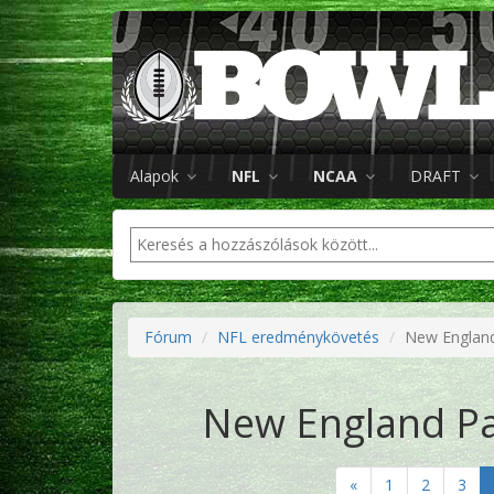
Alapok
NFL
NCAA
DRAFT
Fórum
NFL eredménykövetés
New England
New England Pat
«
1
2
3