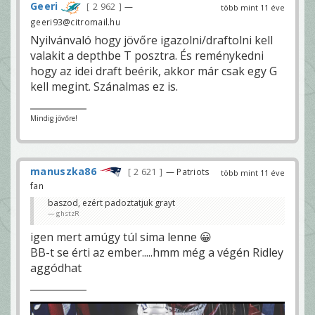
Geeri
2 962
—
több mint 11 éve
geeri93@citromail.hu
Nyilvánvaló hogy jövőre igazolni/draftolni kell
valakit a depthbe T posztra. És reménykedni
hogy az idei draft beérik, akkor már csak egy G
kell megint. Szánalmas ez is.
Mindig jövőre!
manuszka86
2 621
— Patriots
több mint 11 éve
fan
baszod, ezért padoztatjuk grayt
ghstzR
igen mert amúgy túl sima lenne 😀
BB-t se érti az ember.....hmm még a végén Ridley
aggódhat