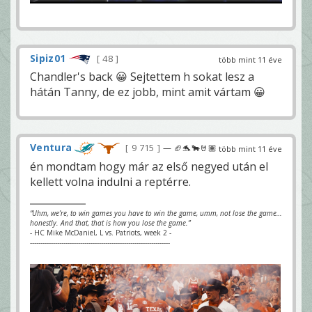
Sipiz01
48
több mint 11 éve
Chandler's back 😀 Sejtettem h sokat lesz a
hátán Tanny, de ez jobb, mint amit vártam 😀
Ventura
9 715
— 🏈🐬🐂🤘🏽
több mint 11 éve
én mondtam hogy már az első negyed után el
kellett volna indulni a reptérre.
“Uhm, we’re, to win games you have to win the game, umm, not lose the game…
honestly. And that, that is how you lose the game.”
- HC Mike McDaniel, L vs. Patriots, week 2 -
-------------------------------------------------------------------