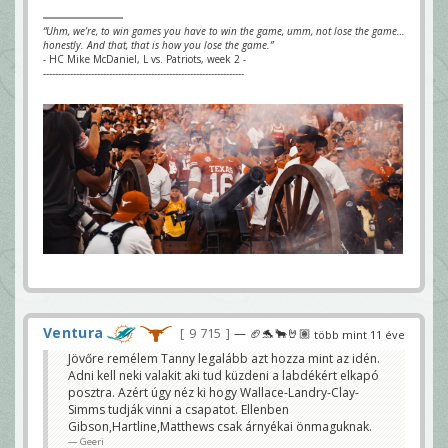
“Uhm, we’re, to win games you have to win the game, umm, not lose the game…
honestly. And that, that is how you lose the game.”
- HC Mike McDaniel, L vs. Patriots, week 2 -
-------------------------------------------------------------------
Ventura
9 715
— 🏈🐬🐂🤘🏽
több mint 11 éve
Jövőre remélem Tanny legalább azt hozza mint az idén.
Adni kell neki valakit aki tud küzdeni a labdékért elkapó
posztra. Azért úgy néz ki hogy Wallace-Landry-Clay-
Simms tudják vinni a csapatot. Ellenben
Gibson,Hartline,Matthews csak árnyékai önmaguknak.
Geeri