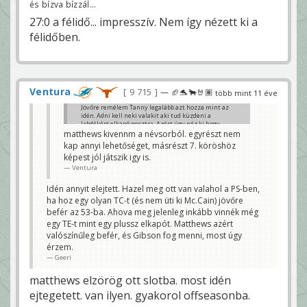
és bízva bízzál...
27:0 a félidő... impresszív. Nem így nézett ki a
félidőben.
Ventura
9 715
— 🏈🐬🐂🤘🏽
több mint 11 éve
Jövőre remélem Tanny legalább azt hozza mint az
idén. Adni kell neki valakit aki tud küzdeni a
labdékért elkapó posztra. Azért úgy néz ki hogy
Wallace-Landry-Clay-Simms tudják vinni a csapatot.
matthews kivennm a névsorból. egyrészt nem
Ellenben Gibson,Hartline,Matthews csak árnyékai
kap annyi lehetőséget, másrészt 7. köröshöz
önmaguknak.
képest jól játszik igy is.
Geeri
Ventura
Idén annyit elejtett. Hazel meg ott van valahol a PS-ben,
ha hoz egy olyan TC-t (és nem üti ki Mc.Cain) jövőre
befér az 53-ba. Ahova meg jelenleg inkább vinnék még
egy TE-t mint egy plussz elkapót. Matthews azért
valószínűleg befér, és Gibson fog menni, most úgy
érzem.
Geeri
matthews elzörög ott slotba. most idén
ejtegetett. van ilyen. gyakorol offseasonba.