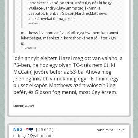
labdékért elkapó posztra. Azért úgy néz ki hogy
Wallace-Landry-Clay-Simms tudják vinni a
csapatot. Ellenben Gibson,Hartline,Matthews
csak árnyékai önmaguknak.
Geeri
matthews kivennm a névsorból. egyrészt nem kap annyi
lehetőséget, másrészt 7. köröshöz képest jól játszik igy
is.
Ventura
Idén annyit elejtett. Hazel meg ott van valahol a
PS-ben, ha hoz egy olyan TC-t (és nem üti ki
Mc.Cain) jövőre befér az 53-ba. Ahova meg
jelenleg inkább vinnék még egy TE-t mint egy
plussz elkapót. Matthews azért valószínűleg
befér, és Gibson fog menni, most úgy érzem.
Mindig jövőre!
NB2
29 647
—
több mint 11 éve
nabege2@yahoo.com