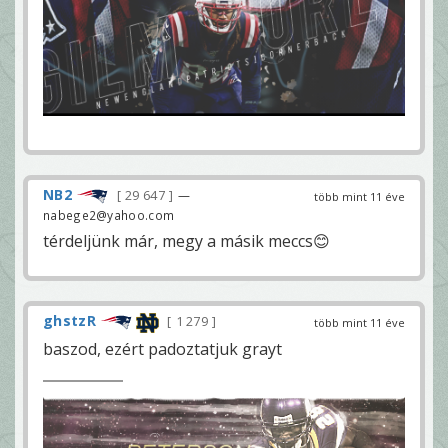
NB2
29 647
—
több mint 11 éve
nabege2@yahoo.com
térdeljünk már, megy a másik meccs😊
ghstzR
1 279
több mint 11 éve
baszod, ezért padoztatjuk grayt