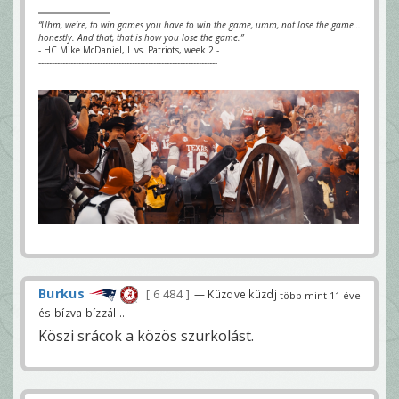
“Uhm, we’re, to win games you have to win the game, umm, not lose the game…
honestly. And that, that is how you lose the game.”
- HC Mike McDaniel, L vs. Patriots, week 2 -
-------------------------------------------------------------------
Burkus
6 484
— Küzdve küzdj
több mint 11 éve
és bízva bízzál...
Köszi srácok a közös szurkolást.