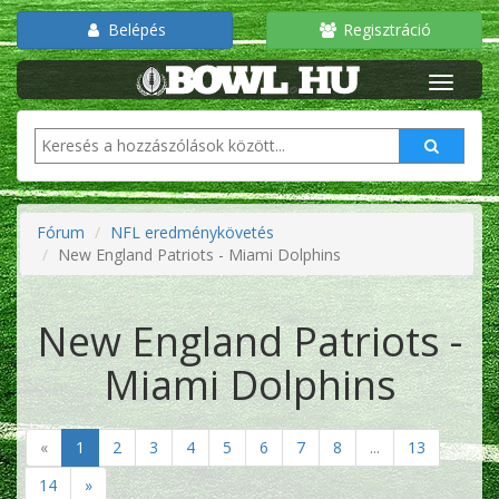
Belépés
Regisztráció
Fórum
NFL eredménykövetés
New England Patriots - Miami Dolphins
New England Patriots -
Miami Dolphins
«
1
2
3
4
5
6
7
8
...
13
14
»