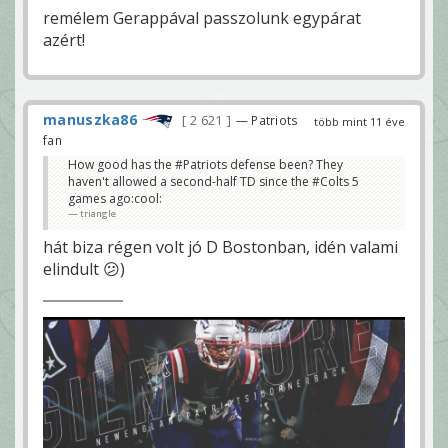
remélem Gerappával passzolunk egypárat
azért!
manuszka86
2 621
— Patriots
több mint 11 éve
fan
How good has the #Patriots defense been? They
haven't allowed a second-half TD since the #Colts 5
games ago:cool:
triangle
hát biza régen volt jó D Bostonban, idén valami
elindult 😕)