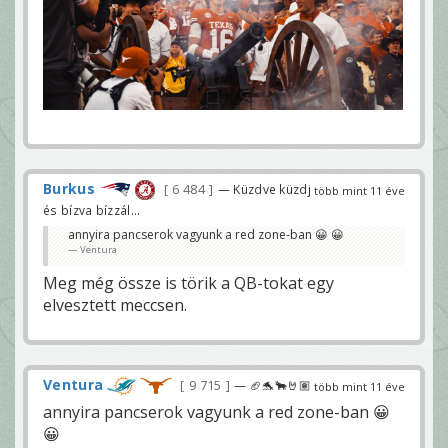
Burkus
6 484
— Küzdve küzdj
több mint 11 éve
és bízva bízzál...
annyira pancserok vagyunk a red zone-ban 😀 😀
Ventura
Meg még össze is törik a QB-tokat egy
elvesztett meccsen.
Ventura
9 715
— 🏈🐬🐂🤘🏽
több mint 11 éve
annyira pancserok vagyunk a red zone-ban 😀
😀