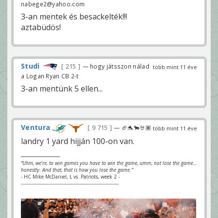
nabege2@yahoo.com
3-an mentek és besackelték!!!
aztabüdös!
Studi
215
— hogy játsszon nálad
több mint 11 éve
a Logan Ryan CB 2-t
3-an mentünk 5 ellen...
Ventura
9 715
— 🏈🐬🐂🤘🏽
több mint 11 éve
landry 1 yard hijján 100-on van.
“Uhm, we’re, to win games you have to win the game, umm, not lose the game…
honestly. And that, that is how you lose the game.”
- HC Mike McDaniel, L vs. Patriots, week 2 -
-------------------------------------------------------------------