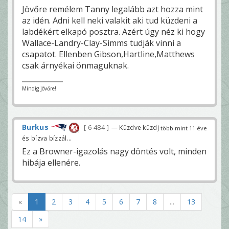
Jövőre remélem Tanny legalább azt hozza mint
az idén. Adni kell neki valakit aki tud küzdeni a
labdékért elkapó posztra. Azért úgy néz ki hogy
Wallace-Landry-Clay-Simms tudják vinni a
csapatot. Ellenben Gibson,Hartline,Matthews
csak árnyékai önmaguknak.
Mindig jövőre!
Burkus
6 484
— Küzdve küzdj
több mint 11 éve
és bízva bízzál...
Ez a Browner-igazolás nagy döntés volt, minden
hibája ellenére.
«
1
2
3
4
5
6
7
8
...
13
14
»