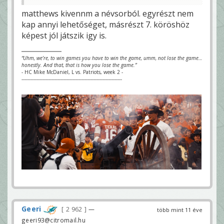
matthews kivennm a névsorból. egyrészt nem
kap annyi lehetőséget, másrészt 7. köröshöz
képest jól játszik igy is.
“Uhm, we’re, to win games you have to win the game, umm, not lose the game…
honestly. And that, that is how you lose the game.”
- HC Mike McDaniel, L vs. Patriots, week 2 -
-------------------------------------------------------------------
Geeri
2 962
—
több mint 11 éve
geeri93@citromail.hu