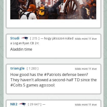
Studi
215
— hogy játsszon nálad
több mint 11 éve
a Logan Ryan CB 2-t
Aladdin time
triangle
1 283
több mint 11 éve
How good has the #Patriots defense been?
They haven't allowed a second-half TD since the
#Colts 5 games ago:cool:
NB2
29 647
—
több mint 11 éve