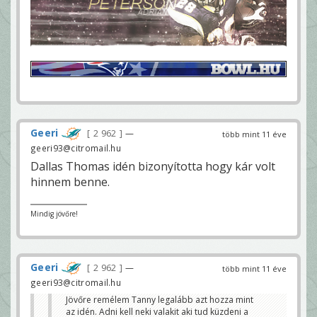
Geeri
2 962
—
több mint 11 éve
geeri93@citromail.hu
Dallas Thomas idén bizonyította hogy kár volt
hinnem benne.
Mindig jövőre!
Geeri
2 962
—
több mint 11 éve
geeri93@citromail.hu
Jövőre remélem Tanny legalább azt hozza mint
az idén. Adni kell neki valakit aki tud küzdeni a