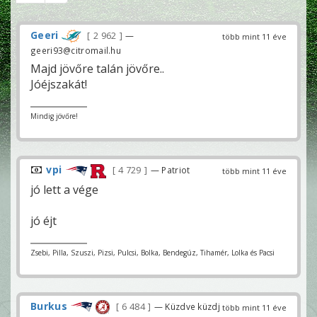
Geeri
2 962
—
több mint 11 éve
geeri93@citromail.hu
Majd jövőre talán jövőre..
Jóéjszakát!
Mindig jövőre!
vpi
4 729
— Patriot
több mint 11 éve
jó lett a vége
jó éjt
Zsebi, Pilla, Szuszi, Pizsi, Pulcsi, Bolka, Bendegúz, Tihamér, Lolka és Pacsi
Burkus
6 484
— Küzdve küzdj
több mint 11 éve