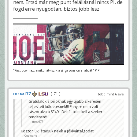
nem. Értsd már meg punt felállásnál nincs PI, de
fogd erre nyugodtan, biztos jobb lesz
"First down az, amikor átviszik a sárga vonalon a labdát" P.P
mrxxl77
71
több mint 6 éve
Gratulálok a bíróknak egy újabb sikeresen
teljesített küldetésnek!!! Ennyire nem volt
rászorulva a SF49!! Dehát tolni kell a szekeret
rendesen!!
mrxxl77
Köszönjük, átadjuk nekik a jókívánságodat!
Coolearie