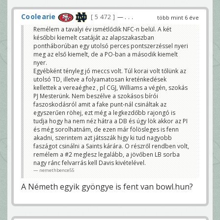
Coolearie
5 472
— . . .
több mint 6 éve
Remélem a tavalyi év ismétlődik NFC-n belül. A két
későbbi kiemelt csatáját az alapszakaszban
pontháborúban egy utolsó perces pontszerzéssel nyeri
meg az első kiemelt, de a PO-ban a második kiemelt
nyer.
Egyébként tényleg jó meccs volt. Túl korai volt tőlünk az
utolsó TD, illetve a folyamatosan kreténkedések
kellettek a vereaéghez , pl CGJ, Williams a végén, szokás
PJ Mesterünk. Nem beszélve a szokásos bírói
faszoskodásról amit a fake punt-nál csináltak az
egyszerűen röhej, ezt még a legkezdőbb rajongó is
tudja hogy ha nem néz hátra a DB és úgy lök akkor az PI
és még sorolhatnám, de ezen már fölösleges is fenn
akadni, szerintem azt játsszák higy ki tud nagyobb
faszágot csinálni a Saints kárára. O részről rendben volt,
remélem a #2 meglesz legalább, a jövőben LB sorba
nagy ránc felvarrás kell Davis kivételével.
nemethbence55
A Németh egyik gyöngye is fent van bowl.hun?