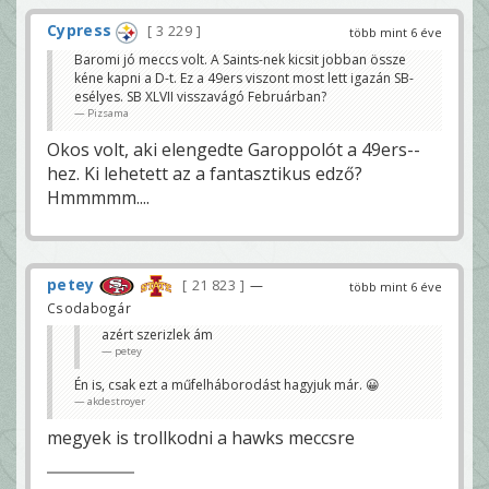
Cypress
3 229
több mint 6 éve
Baromi jó meccs volt. A Saints-nek kicsit jobban össze
kéne kapni a D-t. Ez a 49ers viszont most lett igazán SB-
esélyes. SB XLVII visszavágó Februárban?
Pizsama
Okos volt, aki elengedte Garoppolót a 49ers--
hez. Ki lehetett az a fantasztikus edző?
Hmmmmm....
petey
21 823
—
több mint 6 éve
Csodabogár
azért szerizlek ám
petey
Én is, csak ezt a műfelháborodást hagyjuk már. 😀
akdestroyer
megyek is trollkodni a hawks meccsre