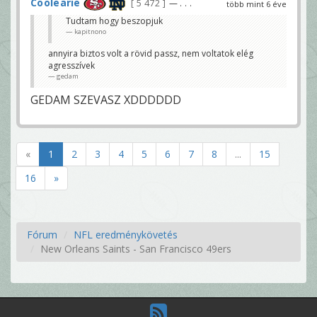
Coolearie
5 472
— . . .
több mint 6 éve
Tudtam hogy beszopjuk
kapitnono
annyira biztos volt a rövid passz, nem voltatok elég
agresszívek
gedam
GEDAM SZEVASZ XDDDDDD
«
1
2
3
4
5
6
7
8
...
15
16
»
Fórum
NFL eredménykövetés
New Orleans Saints - San Francisco 49ers