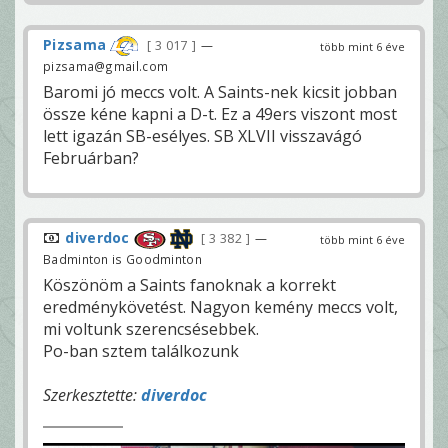
Pizsama
3 017
—
több mint 6 éve
pizsama@gmail.com
Baromi jó meccs volt. A Saints-nek kicsit jobban
össze kéne kapni a D-t. Ez a 49ers viszont most
lett igazán SB-esélyes. SB XLVII visszavágó
Februárban?
diverdoc
3 382
—
több mint 6 éve
Badminton is Goodminton
Köszönöm a Saints fanoknak a korrekt
eredménykövetést. Nagyon kemény meccs volt,
mi voltunk szerencsésebbek.
Po-ban sztem találkozunk
Szerkesztette:
diverdoc