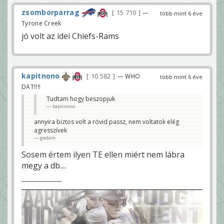
zsomborparrag
15 710
—
több mint 6 éve
Tyrone Creek
jó volt az idei Chiefs-Rams
kapitnono
10 582
— WHO
több mint 6 éve
DAT!!!!
Tudtam hogy beszopjuk
kapitnono
annyira biztos volt a rövid passz, nem voltatok elég
agresszívek
gedam
Sosem értem ilyen TE ellen miért nem lábra
megy a db....