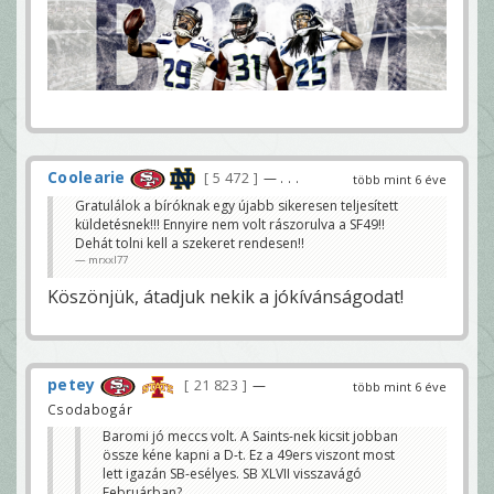
Coolearie
5 472
— . . .
több mint 6 éve
Gratulálok a bíróknak egy újabb sikeresen teljesített
küldetésnek!!! Ennyire nem volt rászorulva a SF49!!
Dehát tolni kell a szekeret rendesen!!
mrxxl77
Köszönjük, átadjuk nekik a jókívánságodat!
petey
21 823
—
több mint 6 éve
Csodabogár
Baromi jó meccs volt. A Saints-nek kicsit jobban
össze kéne kapni a D-t. Ez a 49ers viszont most
lett igazán SB-esélyes. SB XLVII visszavágó
Februárban?