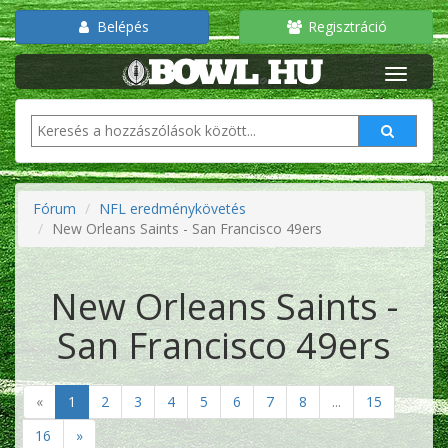
Belépés
Regisztráció
Fórum
NFL eredménykövetés
New Orleans Saints - San Francisco 49ers
New Orleans Saints -
San Francisco 49ers
«
1
2
3
4
5
6
7
8
...
15
16
»