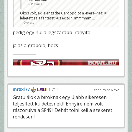
Pizsama
Okos volt, aki elengedte Garoppolót a 49ers--hez. Ki
lehetett az a fantasztikus edző? Hmmmmm....
Cypress
pedig egy nulla legszarabb irányító
ja az a grapolo, bocs
mrxxl77
71
több mint 6 éve
Gratulálok a bíróknak egy újabb sikeresen
teljesített küldetésnek!!! Ennyire nem volt
rászorulva a SF49!! Dehát tolni kell a szekeret
rendesen!!