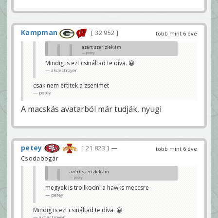
Kampman
32 952
több mint 6 éve
azért szerizlek ám
petey
Mindig is ezt csináltad te díva. 😀
Én is, csak ezt a műfelháborodást hagyjuk
akdestroyer
már. 😀
akdestroyer
csak nem értitek a zsenimet
megyek is trollkodni a hawks meccsre
petey
petey
A macskás avatarból már tudják, nyugi
petey
21 823
—
több mint 6 éve
Csodabogár
azért szerizlek ám
petey
megyek is trollkodni a hawks meccsre
Én is, csak ezt a műfelháborodást hagyjuk már. 😀
petey
akdestroyer
Mindig is ezt csináltad te díva. 😀
akdestroyer