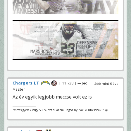
Chargers LT
11 738
— Jedi
több mint 6 éve
Master
Az év egyik legjobb meccse volt ez is
"Vicces gyerek vagy Sully, ezt díjazom! Téged nyírlak ki utolsónak." 😀