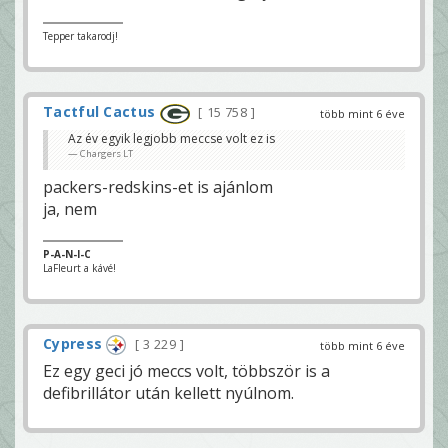
Tepper takarodj!
Tactful Cactus
15 758
több mint 6 éve
Az év egyik legjobb meccse volt ez is
Chargers LT
packers-redskins-et is ajánlom
ja, nem
P-A-N-I-C
LaFleurt a kávé!
Cypress
3 229
több mint 6 éve
Ez egy geci jó meccs volt, többször is a
defibrillátor után kellett nyúlnom.