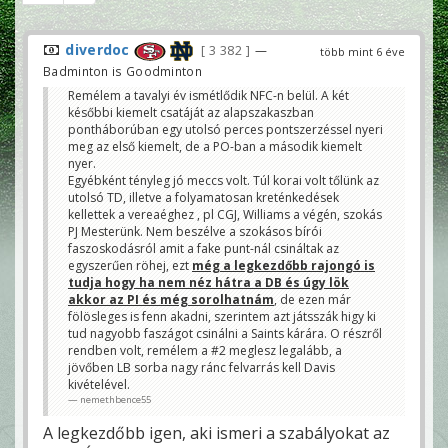
diverdoc
3 382
—
több mint 6 éve
Badminton is Goodminton
Remélem a tavalyi év ismétlődik NFC-n belül. A két
későbbi kiemelt csatáját az alapszakaszban
pontháborúban egy utolsó perces pontszerzéssel nyeri
meg az első kiemelt, de a PO-ban a második kiemelt
nyer.
Egyébként tényleg jó meccs volt. Túl korai volt tőlünk az
utolsó TD, illetve a folyamatosan kreténkedések
kellettek a vereaéghez , pl CGJ, Williams a végén, szokás
PJ Mesterünk. Nem beszélve a szokásos bírói
faszoskodásról amit a fake punt-nál csináltak az
egyszerűen röhej, ezt
még a legkezdőbb rajongó is
tudja hogy ha nem néz hátra a DB és úgy lök
akkor az PI és még sorolhatnám
, de ezen már
fölösleges is fenn akadni, szerintem azt játsszák higy ki
tud nagyobb faszágot csinálni a Saints kárára. O részről
rendben volt, remélem a #2 meglesz legalább, a
jövőben LB sorba nagy ránc felvarrás kell Davis
kivételével.
nemethbence55
A legkezdőbb igen, aki ismeri a szabályokat az