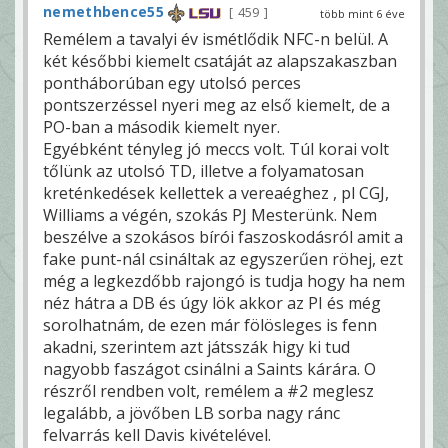
nemethbence55
459
több mint 6 éve
Remélem a tavalyi év ismétlődik NFC-n belül. A
két későbbi kiemelt csatáját az alapszakaszban
pontháborúban egy utolsó perces
pontszerzéssel nyeri meg az első kiemelt, de a
PO-ban a második kiemelt nyer.
Egyébként tényleg jó meccs volt. Túl korai volt
tőlünk az utolsó TD, illetve a folyamatosan
kreténkedések kellettek a vereaéghez , pl CGJ,
Williams a végén, szokás PJ Mesterünk. Nem
beszélve a szokásos bírói faszoskodásról amit a
fake punt-nál csináltak az egyszerűen röhej, ezt
még a legkezdőbb rajongó is tudja hogy ha nem
néz hátra a DB és úgy lök akkor az PI és még
sorolhatnám, de ezen már fölösleges is fenn
akadni, szerintem azt játsszák higy ki tud
nagyobb faszágot csinálni a Saints kárára. O
részről rendben volt, remélem a #2 meglesz
legalább, a jövőben LB sorba nagy ránc
felvarrás kell Davis kivételével.