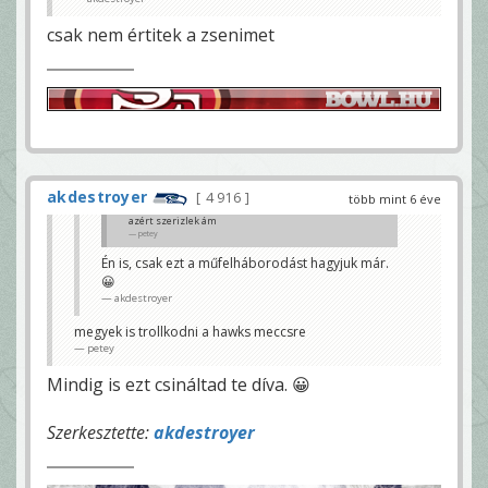
csak nem értitek a zsenimet
akdestroyer
4 916
több mint 6 éve
azért szerizlek ám
petey
Én is, csak ezt a műfelháborodást hagyjuk már.
😀
akdestroyer
megyek is trollkodni a hawks meccsre
petey
Mindig is ezt csináltad te díva. 😀
Szerkesztette:
akdestroyer