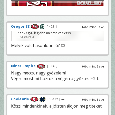
Oregon88
423
több mint 6 éve
Az év egyik legjobb meccse volt ez is
Chargers LT
Melyik volt hasonlóan jó? 😊
Niner Empire
606
több mint 6 éve
Nagy meccs, nagy győzelem!
Végre most mi hoztuk a végén a győztes FG-t.
Coolearie
5 472
— . . .
több mint 6 éve
Köszi mindenkinek, a jóisten áldjon meg titeket!