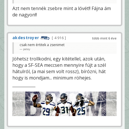
Azt nem tennék zsebre mint a lóvét!! Fájna ám
de nagyon!!
akdestroyer
4 916
több mint 6 éve
csak nem értitek a zsenimet
petey
Jöhetsz trollkodni, egy kitétellel, azok után,
hogy a SF-SEA meccsen mennyire fújt a szél
hátulról, (a mai sem volt rossz), bírózni, hát
hogy is mondjam... minimum röhejes.