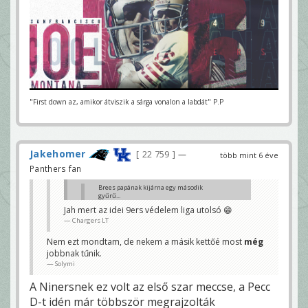
"First down az, amikor átviszik a sárga vonalon a labdát" P.P
Jakehomer
22 759
—
több mint 6 éve
Panthers fan
Brees papának kijárna egy második
gyűrű...
Pizsama
Jah mert az idei 9ers védelem liga utolsó 😁
Chargers LT
Az biztos, de ha el is jutnak az SB-be és véletlenül a
Pats vagy Ravens jön szembe, azért ott védelem is
van...
Nem ezt mondtam, de nekem a másik kettőé most
még
Solymi
jobbnak tűnik.
Solymi
A Ninersnek ez volt az első szar meccse, a Pecc
D-t idén már többször megrajzolták