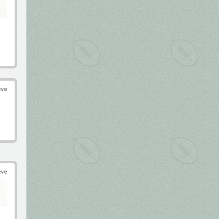
éve
éve