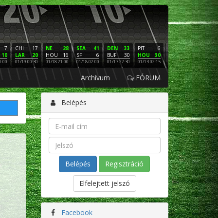
7
CHI
17
NE
28
SEA
41
DEN
33
PIT
6
NE
16
PHI
10
LAR
20
HOU
16
SF
6
BUF
30
HOU
30
LAC
3
SF
1:00
01/19 00:30
01/18 21:00
01/18 02:00
01/17 22:30
01/13 02:15
01/12 02:00
01/11 22:
Archívum
FÓRUM
Belépés
Regisztráció
Elfelejtett jelszó
Facebook