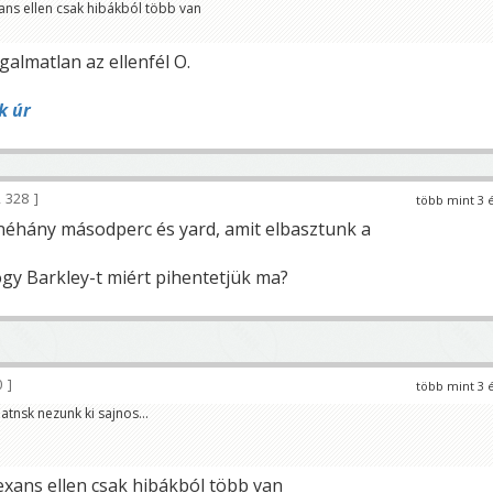
ans ellen csak hibákból több van
almatlan az ellenfél O.
k úr
 328
több mint 3 
a néhány másodperc és yard, amit elbasztunk a
ogy Barkley-t miért pihentetjük ma?
0
több mint 3 
atnsk nezunk ki sajnos...
xans ellen csak hibákból több van