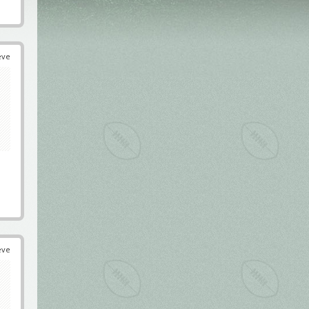
éve
éve