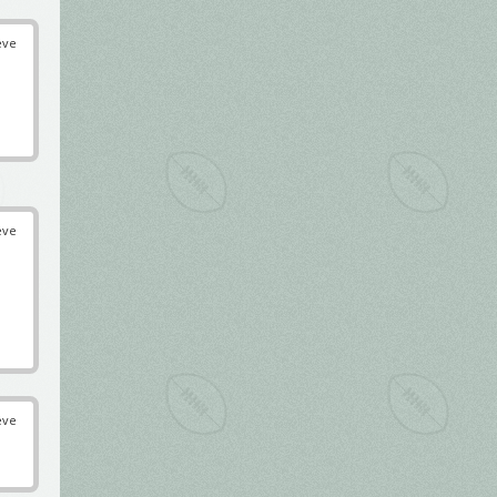
éve
éve
éve