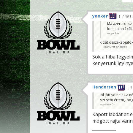
yooker
7 491
Ma azert rossz 
Iden talan 1x🤨
yooker
kicsit összekapját
Kúrfürst briareos
Sok a hiba,fegyelm
kenyerunk igy nyer
Henderson
1
Jól jött volna az a
Azt sem értem,. hog
vanek úr
Kapott labdát az 
mögött rajta van