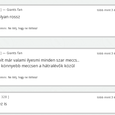
0
— Giants fan
több mint 3 
lyan rossz
mini. Ne ítélj, hogy ne ítéltess!
0
— Giants fan
több mint 3 
lt már valami ilyesmi minden szar meccs...
k könnyebb meccsen a hátralévők közūl
mini. Ne ítélj, hogy ne ítéltess!
 328
több mint 3 
z is