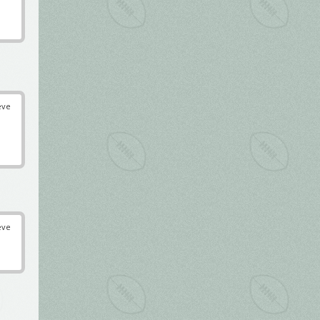
éve
éve