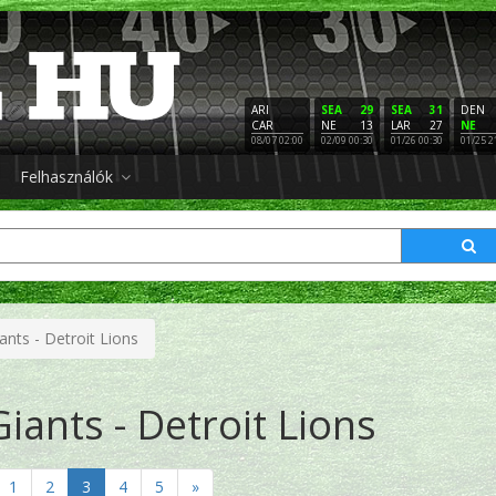
ARI
SEA
29
SEA
31
DEN
CAR
NE
13
LAR
27
NE
08/07 02:00
02/09 00:30
01/26 00:30
01/25 2
Felhasználók
nts - Detroit Lions
iants - Detroit Lions
1
2
3
4
5
»