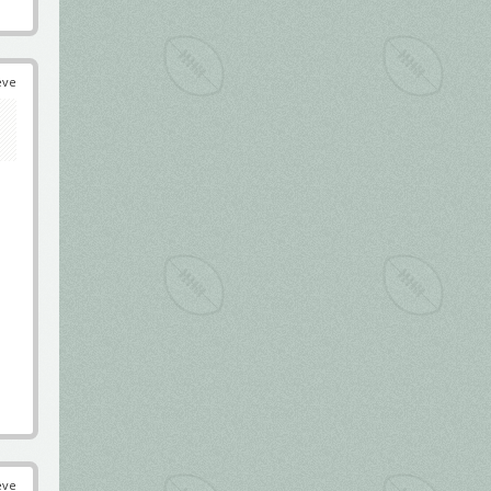
éve
éve