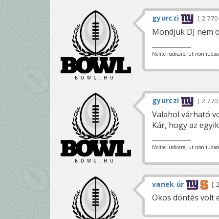
gyurczi
2 77
Mondjuk DJ nem o
Nolite iudicare, ut non iudace
gyurczi
2 77
Valahol várható vo
Kár, hogy az egyi
Nolite iudicare, ut non iudace
vanek úr
2
Okos döntés volt e