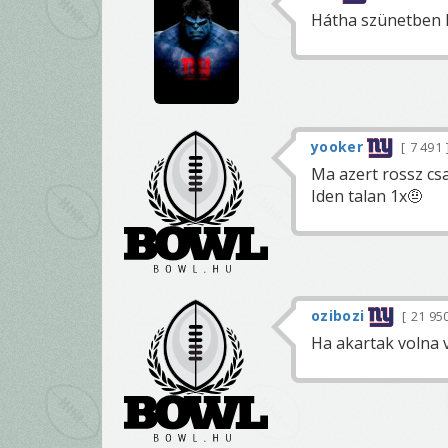
Hátha szünetben k
yooker
7 491
Ma azert rossz csa
Iden talan 1x🤨
ozibozi
21 95
Ha akartak volna 