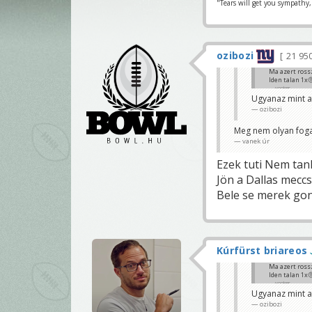
"Tears will get you sympathy,
ozibozi
21 95
Ma azert rossz
Iden talan 1x
yooker
Ugyanaz mint a
ozibozi
Meg nem olyan fogal
vanek úr
Ezek tuti Nem tank
Jön a Dallas mecc
Bele se merek gond
Kúrfürst briareos
Ma azert rossz
Iden talan 1x
yooker
Ugyanaz mint a
ozibozi