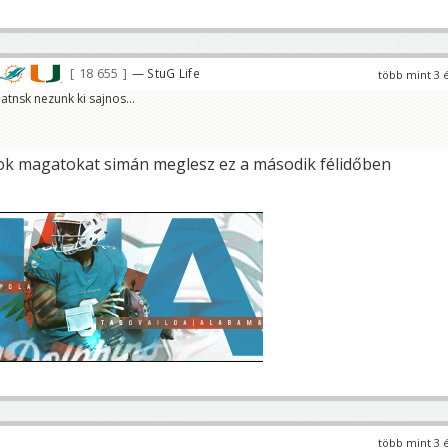
18 655
— StuG Life
több mint 3 
atnsk nezunk ki sajnos...
tok magatokat simán meglesz ez a második félidőben
több mint 3 