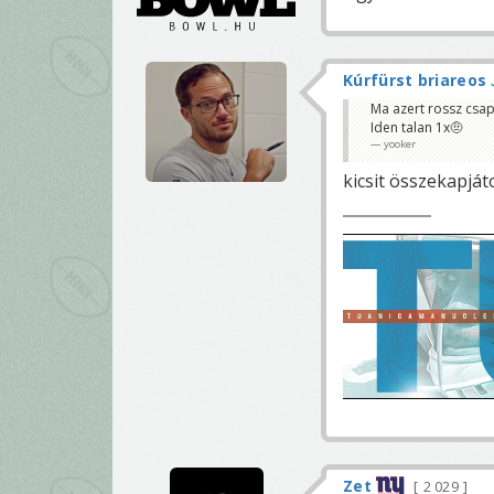
Kúrfürst briareos
Ma azert rossz csap
Iden talan 1x🤨
yooker
kicsit összekapjá
Zet
2 029