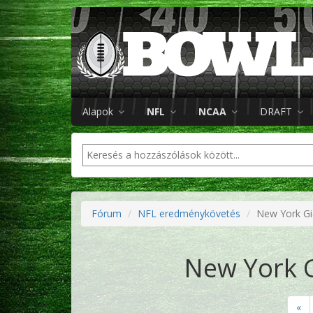
Alapok
NFL
NCAA
DRAFT
Fórum
NFL eredménykövetés
New York Gia
New York G
«