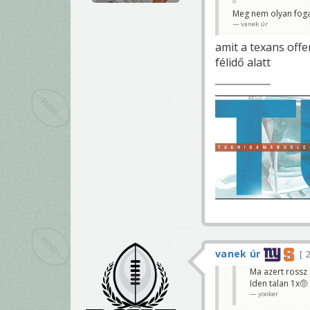
Meg nem olyan fogal
vanek úr
amit a texans offe
félidő alatt
vanek úr
2
Ma azert rossz 
Iden talan 1x🤨
yooker