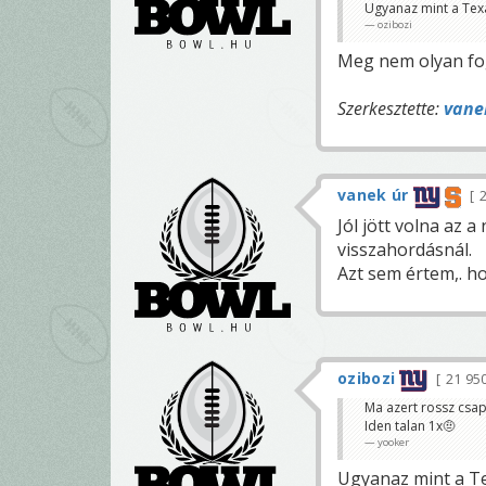
Ugyanaz mint a Tex
ozibozi
Meg nem olyan fog
Szerkesztette:
vane
vanek úr
2
Jól jött volna az 
visszahordásnál.
Azt sem értem,. h
ozibozi
21 95
Ma azert rossz csap
Iden talan 1x🤨
yooker
Ugyanaz mint a Te