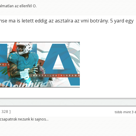
matlan az ellenfél O.
nse ma is letett eddig az asztalra az vmi botrány. 5 yard egy
 328
több mint 3 
csapatnsk nezunk ki sajnos...