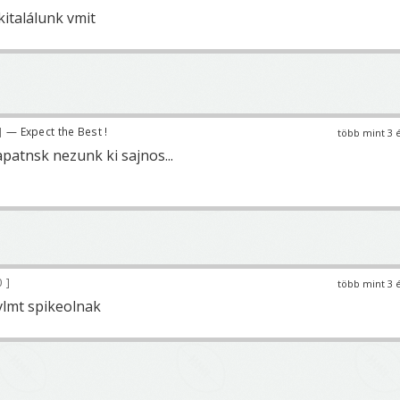
italálunk vmit
— Expect the Best !
több mint 3 
patnsk nezunk ki sajnos...
0
több mint 3 
vlmt spikeolnak