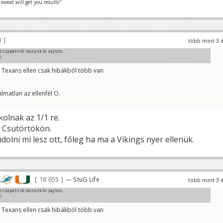
 sweat will get you results"
0
több mint 3 
 csapatnsk nezunk ki sajnos...

 Texans ellen csak hibákból több van
matlan az ellenfél O.
olnak az 1/1 re.
s Csütörtökön.
olni mi lesz ott, főleg ha ma a Vikings nyer ellenük.
18 655
— StuG Life
több mint 3 
 csapatnsk nezunk ki sajnos...

 Texans ellen csak hibákból több van