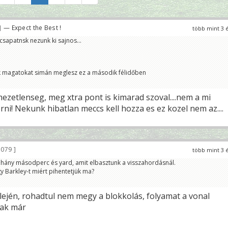
— Expect the Best !
több mint 3 
csapatnsk nezunk ki sajnos...
ok magatokat simán meglesz ez a második félidőben
ezetlenseg, meg xtra pont is kimarad szoval....nem a mi
ni! Nekunk hibatlan meccs kell hozza es ez kozel nem az....
 079
több mint 3 
 néhány másodperc és yard, amit elbasztunk a visszahordásnál.
y Barkley-t miért pihentetjük ma?
elején, rohadtul nem megy a blokkolás, folyamat a vonal
nak már