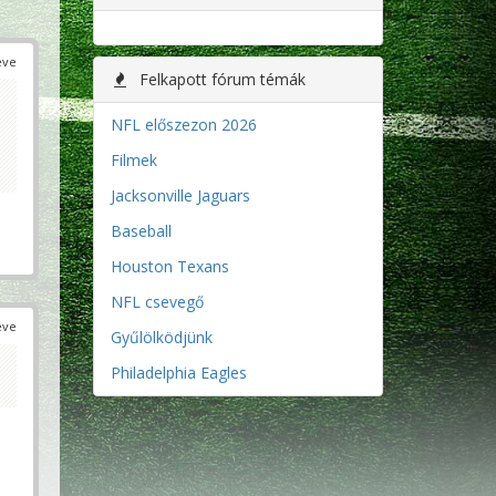
éve
Felkapott fórum témák
NFL előszezon 2026
Filmek
Jacksonville Jaguars
Baseball
Houston Texans
NFL csevegő
éve
Gyűlölködjünk
Philadelphia Eagles