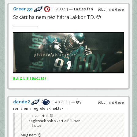
Greengo
9 332
— Eagles fan
több mint 6 éve
Szkátt ha nem néz hátra ..akkor TD. 😊
E-A-G-L-E-S EAGLES !
dande2
48 712
— Így
több mint 6 éve
remélem megfelelek nektek.....
na szasztok 😊
eaglesnek sok sikert a PO-ban
Szesze
Még nem 😊