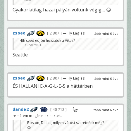
Gyakorlatilag hazai pályán voltunk végig.... 😊
zsoeo
2 807
— Fly Eagles
több mint 6 éve
4th seed és jön hozzátok a Vikes?
ThundersNFL
Seattle
zsoeo
2 807
— Fly Eagles
több mint 6 éve
ÉS HALLANI E-A-G-L-E-S a háttérben
dande2
48 712
— Így
több mint 6 éve
remélem megfelelek nektek.....
Boston, Dallas, milyen várost szeretnénk még?
😊