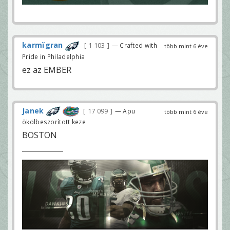
karmïgran
1 103
— Crafted with
több mint 6 éve
Pride in Philadelphia
ez az EMBER
Janek
17 099
— Apu
több mint 6 éve
ökölbeszorított keze
BOSTON