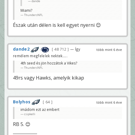
dande
Miami?
ThundersNFL
Észak után délen is kell egyet nyerni 😊
dande2
48 712
— Így
több mint 6 éve
remélem megfelelek nektek.....
4th seed és jön hozzátok a Vikes?
ThundersNFL
49rs vagy Hawks, amelyik kikap
Bolyhos
64
több mint 6 éve
imádom ezt az embert
csipkelli
RB 5. 😊