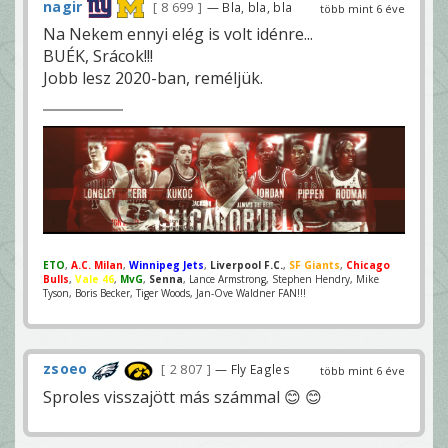
nagir
8 699
— Bla, bla, bla
több mint 6 éve
Na Nekem ennyi elég is volt idénre...
BUÉK, Srácok!!!
Jobb lesz 2020-ban, reméljük.
ETO
,
A.C. Milan
,
Winnipeg Jets
,
Liverpool F.C.
,
SF Giants
,
Chicago
Bulls
,
Vale 46
,
MvG
,
Senna
, Lance Armstrong, Stephen Hendry, Mike
Tyson, Boris Becker, Tiger Woods, Jan-Ove Waldner FAN!!!
zsoeo
2 807
— Fly Eagles
több mint 6 éve
Sproles visszajött más számmal 😊 😊