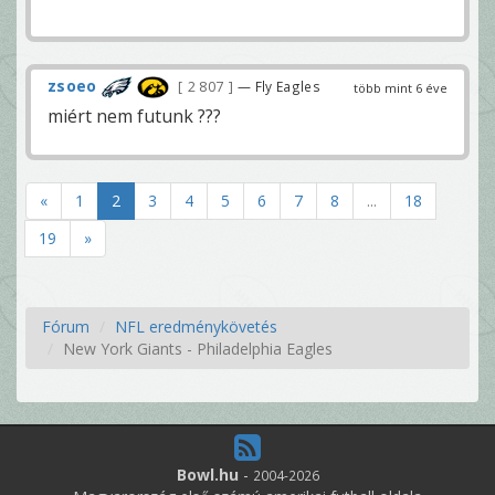
zsoeo
2 807
— Fly Eagles
több mint 6 éve
miért nem futunk ???
«
1
2
3
4
5
6
7
8
...
18
19
»
Fórum
NFL eredménykövetés
New York Giants - Philadelphia Eagles
Bowl.hu
-
2004-2026