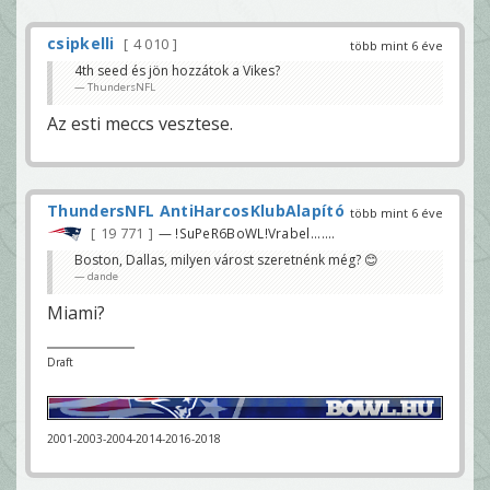
csipkelli
4 010
több mint 6 éve
4th seed és jön hozzátok a Vikes?
ThundersNFL
Az esti meccs vesztese.
ThundersNFL AntiHarcosKlubAlapító
több mint 6 éve
19 771
— !SuPeR6BoWL!Vrabel.......
Boston, Dallas, milyen várost szeretnénk még? 😊
dande
Miami?
Draft
2001-2003-2004-2014-2016-2018