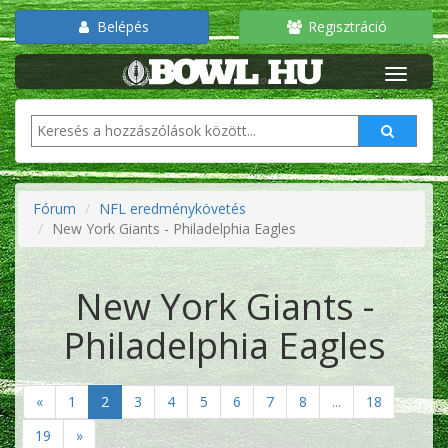
Belépés
Regisztráció
Fórum
NFL eredménykövetés
New York Giants - Philadelphia Eagles
New York Giants -
Philadelphia Eagles
«
1
2
3
4
5
6
7
8
...
18
19
»