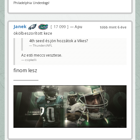
Philadelphia Underdogs!
Janek
17 099
— Apu
több mint 6 éve
ökölbeszorított keze
4th seed és jön hozzátok a Vikes?
ThundersNFL
Az esti meccs vesztese.
csipkelli
finom lesz