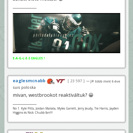
E-A-G-L-E-S EAGLES !
eaglesmcnabb
23 597
— je
több mint 6 éve
suis poloska
mivan, westbrookot reaktiváltuk? 😀
No 1. Kyle Pitts, Jordan Mailata, Myles Garrett, Jerry Jeudy, Tre Harris, Jayden
Higgins és Nick Chubb fan!!!