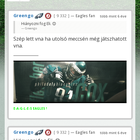
Greengo
9 332
— Eagles fan
több mint 6 éve
Hiányozni fog Eli. 😊
Greengo
Szép lett vna ha utolsó meccsén még játszhatott
vna.
E-A-G-L-E-S EAGLES !
Greengo
9 332
— Eagles fan
több mint 6 éve