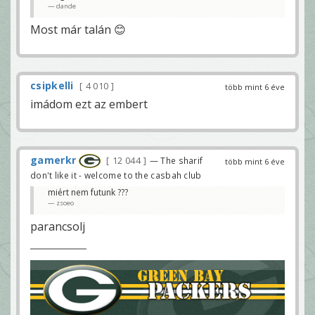
dande
Most már talán 😊
csipkelli
4 010
több mint 6 éve
imádom ezt az embert
gamerkr
12 044
— The sharif
több mint 6 éve
don't like it - welcome to the casbah club
miért nem futunk ???
zsoeo
parancsolj