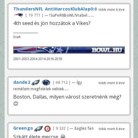
ThundersNFL AntiHarcosKlubAlapító
több mint 6 éve
19 771
— !SuPeR6BoWL!Vrabel.......
4th seed és jön hozzátok a Vikes?
Draft
2001-2003-2004-2014-2016-2018
dande2
48 712
— Így
több mint 6 éve
remélem megfelelek nektek.....
Boston, Dallas, milyen várost szeretnénk még?
😊
Greengo
9 332
— Eagles fan
több mint 6 éve
Szkátt élete meccse. 😀