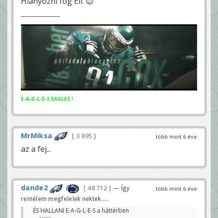
Hiányozni fog Eli. 😊
E-A-G-L-E-S EAGLES !
MrMiksa
3 895
több mint 6 éve
az a fej...
dande2
48 712
— Így
több mint 6 éve
remélem megfelelek nektek.....
ÉS HALLANI E-A-G-L-E-S a háttérben
zsoeo