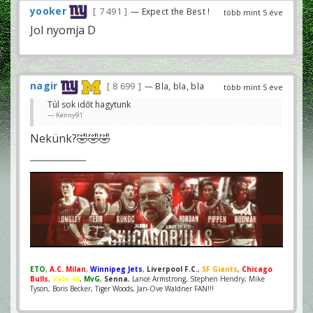
yooker
7 491
— Expect the Best !
több mint 5 éve
Jol nyomja D
nagir
8 699
— Bla, bla, bla
több mint 5 éve
Túl sok időt hagytunk
Kenny91
Nekünk?🤣🤣🤣
ETO
,
A.C. Milan
,
Winnipeg Jets
,
Liverpool F.C.
,
SF Giants
,
Chicago
Bulls
,
Vale 46
,
MvG
,
Senna
, Lance Armstrong, Stephen Hendry, Mike
Tyson, Boris Becker, Tiger Woods, Jan-Ove Waldner FAN!!!