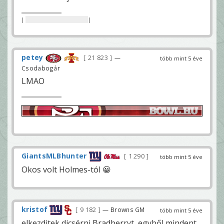
|
nincs itt semmi beszoptad
|
petey
21 823
—
több mint 5 éve
Csodabogár
LMAO
GiantsMLBhunter
1 290
több mint 5 éve
Okos volt Holmes-tól 😀
kristof
9 182
— Browns GM
több mint 5 éve
elkezditek dicsérni Bradberryt, egyből mindent