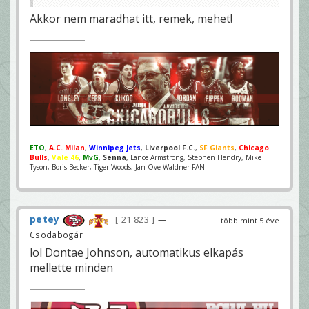
Akkor nem maradhat itt, remek, mehet!
ETO
,
A.C. Milan
,
Winnipeg Jets
,
Liverpool F.C.
,
SF Giants
,
Chicago
Bulls
,
Vale 46
,
MvG
,
Senna
, Lance Armstrong, Stephen Hendry, Mike
Tyson, Boris Becker, Tiger Woods, Jan-Ove Waldner FAN!!!
petey
21 823
—
több mint 5 éve
Csodabogár
lol Dontae Johnson, automatikus elkapás
mellette minden