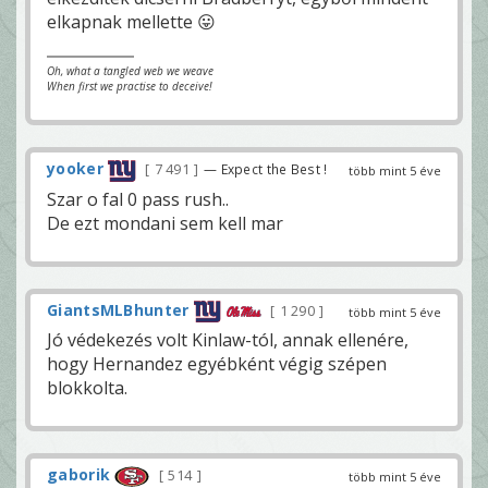
elkapnak mellette 😛
Oh, what a tangled web we weave
When first we practise to deceive!
yooker
7 491
— Expect the Best !
több mint 5 éve
Szar o fal 0 pass rush..
De ezt mondani sem kell mar
GiantsMLBhunter
1 290
több mint 5 éve
Jó védekezés volt Kinlaw-tól, annak ellenére,
hogy Hernandez egyébként végig szépen
blokkolta.
gaborik
514
több mint 5 éve