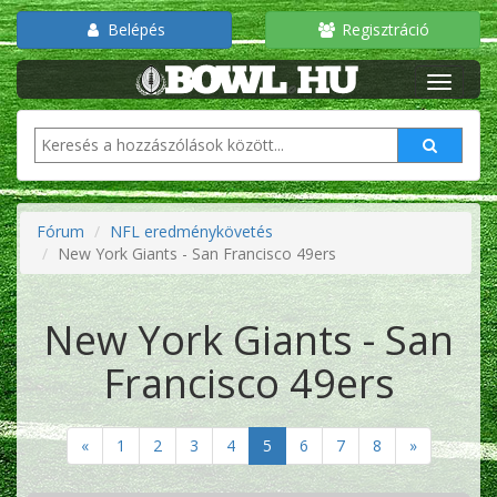
Belépés
Regisztráció
Fórum
NFL eredménykövetés
New York Giants - San Francisco 49ers
New York Giants - San
Francisco 49ers
«
1
2
3
4
5
6
7
8
»