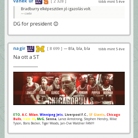
vanek úr
2 328
több mint 5 éve
Bradburry elképesztően jó igazolás volt.
csebi
DG for president 😊
nagir
8 699
— Bla, bla, bla
több mint 5 éve
Na ott a ST
ETO
,
A.C. Milan
,
Winnipeg Jets
,
Liverpool F.C.
,
SF Giants
,
Chicago
Bulls
,
Vale 46
,
MvG
,
Senna
, Lance Armstrong, Stephen Hendry, Mike
Tyson, Boris Becker, Tiger Woods, Jan-Ove Waldner FAN!!!