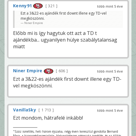
Kenny91
321
több mint 5 éve
Ezt a 3&22-es ajándék first downt illene egy TD-vel
megköszönni.
Niner Empire
Előbb mi is így hagytuk ott azt a TD t
ajándékba... ugyanilyen hülye szabálytalansag
miatt
Niner Empire
606
több mint 5 éve
Ezt a 3&22-es ajándék first downt illene egy TD-
vel megköszönni.
VanillaSky
1 713
több mint 5 éve
Ezt mondom, hátrafelé inkább!
"Száz ismétlés, heti három éjszaka, négy éven keresztül gondolta Bernard
Marx, a hipnopédiaspecialista. Hatvankétezer-négyszáz ismétlés, és az állítás