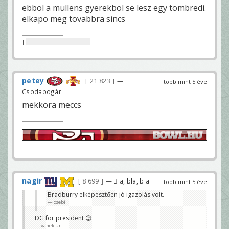
ebbol a mullens gyerekbol se lesz egy tombredi.
elkapo meg tovabbra sincs
|
nincs itt semmi beszoptad
|
petey
21 823
—
több mint 5 éve
Csodabogár
mekkora meccs
nagir
8 699
— Bla, bla, bla
több mint 5 éve
Bradburry elképesztően jó igazolás volt.
csebi
DG for president 😊
vanek úr