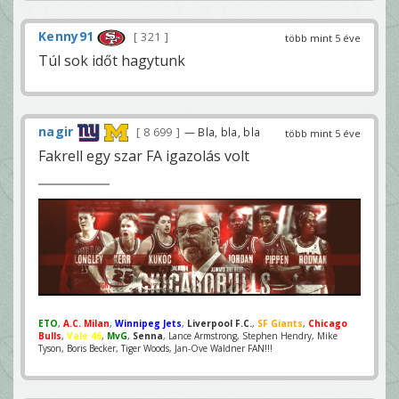
Kenny91
321
több mint 5 éve
Túl sok időt hagytunk
nagir
8 699
— Bla, bla, bla
több mint 5 éve
Fakrell egy szar FA igazolás volt
ETO
,
A.C. Milan
,
Winnipeg Jets
,
Liverpool F.C.
,
SF Giants
,
Chicago
Bulls
,
Vale 46
,
MvG
,
Senna
, Lance Armstrong, Stephen Hendry, Mike
Tyson, Boris Becker, Tiger Woods, Jan-Ove Waldner FAN!!!