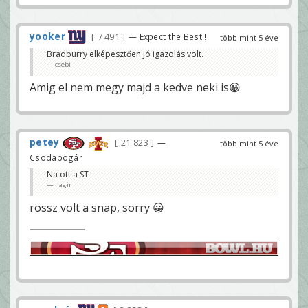
yooker
7 491
— Expect the Best !
több mint 5 éve
Bradburry elképesztően jó igazolás volt.
csebi
Amig el nem megy majd a kedve neki is😀
petey
21 823
—
több mint 5 éve
Csodabogár
Na ott a ST
nagir
rossz volt a snap, sorry 😀