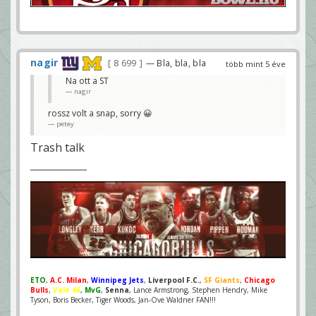
nagir
8 699
— Bla, bla, bla
több mint 5 éve
Na ott a ST
nagir
rossz volt a snap, sorry 😀
petey
Trash talk
ETO
,
A.C. Milan
,
Winnipeg Jets
,
Liverpool F.C.
,
SF Giants
,
Chicago
Bulls
,
Vale 46
,
MvG
,
Senna
, Lance Armstrong, Stephen Hendry, Mike
Tyson, Boris Becker, Tiger Woods, Jan-Ove Waldner FAN!!!