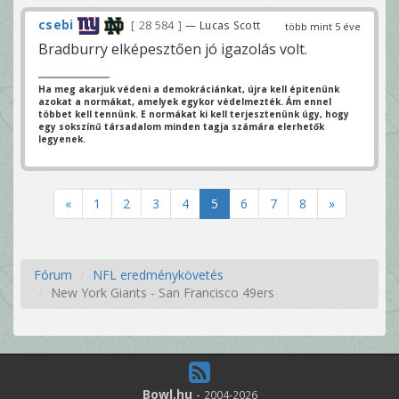
csebi
28 584
— Lucas Scott
több mint 5 éve
Bradburry elképesztően jó igazolás volt.
Ha meg akarjuk védeni a demokráciánkat, újra kell épitenünk
azokat a normákat, amelyek egykor védelmezték. Ám ennel
többet kell tennünk. E normákat ki kell terjesztenünk úgy, hogy
egy sokszínű társadalom minden tagja számára elerhetők
legyenek.
«
1
2
3
4
5
6
7
8
»
Fórum
NFL eredménykövetés
New York Giants - San Francisco 49ers
Bowl.hu
-
2004-2026