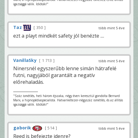
igazsággá válik. Idióták!"
Taz
350
több mint 5 éve
ezt a playt mindkét safety jól benézte ....
VanillaSky
1 713
több mint 5 éve
Ninersnél egyszerűbb lenne simán hátrafelé
futni, nagyjából garantált a negatív
előrehaladás.
"Száz ismétlés, heti három éjszaka, négy éven keresztül gondolta Bernard
Marx, a hipnopédiaspecialista. Hatvankétezer-négyszáz ismétlés, és az állítás
igazsággá válik. Idióták!"
gaborik
514
több mint 5 éve
Reed is befejezte idenre?