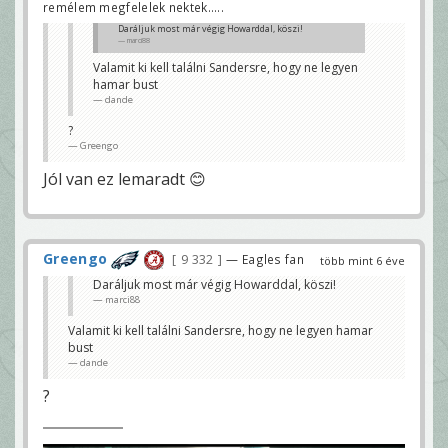
remélem megfelelek nektek.....
Daráljuk most már végig Howarddal, köszi!
marci88
Valamit ki kell találni Sandersre, hogy ne legyen
hamar bust
dande
?
Greengo
Jól van ez lemaradt 😊
Greengo
9 332
— Eagles fan
több mint 6 éve
Daráljuk most már végig Howarddal, köszi!
marci88
Valamit ki kell találni Sandersre, hogy ne legyen hamar
bust
dande
?