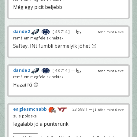
Még egy picit beljebb
dande2
48 714
— Így
több mint 6 éve
remélem megfelelek nektek.....
Saftey, INt fumbli bármelyik jöhet 😊
dande2
48 714
— Így
több mint 6 éve
remélem megfelelek nektek.....
Hazai fű 😊
eaglesmcnabb
23 598
— je
több mint 6 éve
suis poloska
legalabb jó a punterünk