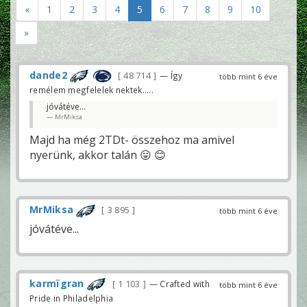
«
1
2
3
4
5
6
7
8
9
10
»
dande2
48 714
— Így
több mint 6 éve
remélem megfelelek nektek.....
jóvátéve...
MrMiksa
Majd ha még 2TDt- összehoz ma amivel
nyerünk, akkor talán 😛 😊
MrMiksa
3 895
több mint 6 éve
jóvátéve...
karmïgran
1 103
— Crafted with
több mint 6 éve
Pride in Philadelphia