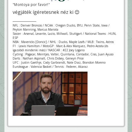
"Montoya por favor!"
végjáték ígéretesnek néz ki 😊
NFL : Denver Broncos / NCAA : Oregon Ducks, BYU, Penn State, Iowa /
Peyton Manning, Marcus Mariota
Soccer : Arsenal, Levante, Lazio, Millwall, Stuttgart / National Teams : HUN,
ESP
NBA : Mavericks [Doncic] / NHL : Ducks, Maple Leafs / MLB : Twins, Astros
F1 : Lewis Hamilton / MotoGP : Marc & Alex Marquez, Pedro Acosta (és
igazából mindenki más) / NASCAR : #22 Joey Logano
Cycling : Pogacar, Meintjes, Valter, Quintana, Contador, Cras, Juan Ayuso
Darts : Nathan Aspinall, Chris Dobey, Gerwyn Price
UFC : Justin Gaethje, Cody Garbrandt, Nate Diaz, Brandon Moreno
Euroleague : Valencia Basket / Tennis : Federer, Alcaraz