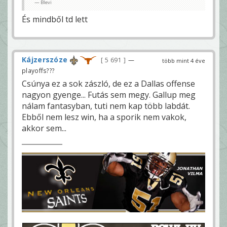
Blevi
És mindből td lett
Kájzerszóze
5 691
—
több mint 4 éve
playoffs???
Csúnya ez a sok zászló, de ez a Dallas offense
nagyon gyenge... Futás sem megy. Gallup meg
nálam fantasyban, tuti nem kap több labdát.
Ebből nem lesz win, ha a sporik nem vakok,
akkor sem...