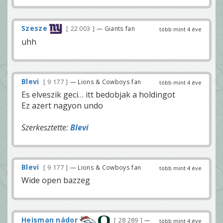
Szesze
22 003
— Giants fan
több mint 4 éve
uhh
Blevi
9 177
— Lions & Cowboys fan
több mint 4 éve
Es elveszik geci… itt bedobjak a holdingot
Ez azert nagyon undo
Szerkesztette:
Blevi
Blevi
9 177
— Lions & Cowboys fan
több mint 4 éve
Wide open bazzeg
Heisman nádor
28 289
—
több mint 4 éve