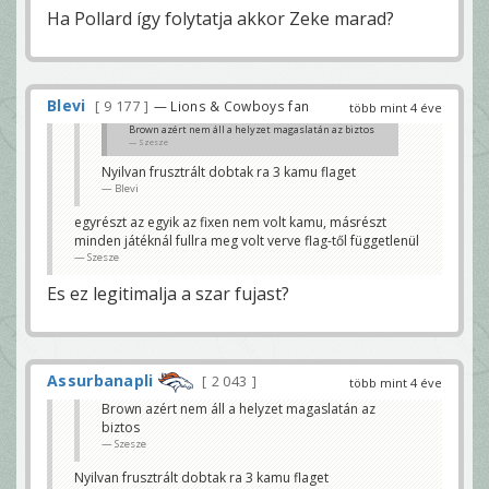
Ha Pollard így folytatja akkor Zeke marad?
Blevi
9 177
— Lions & Cowboys fan
több mint 4 éve
Brown azért nem áll a helyzet magaslatán az biztos
Szesze
Nyilvan frusztrált dobtak ra 3 kamu flaget
Blevi
egyrészt az egyik az fixen nem volt kamu, másrészt
minden játéknál fullra meg volt verve flag-től függetlenül
Szesze
Es ez legitimalja a szar fujast?
Assurbanapli
2 043
több mint 4 éve
Brown azért nem áll a helyzet magaslatán az
biztos
Szesze
Nyilvan frusztrált dobtak ra 3 kamu flaget