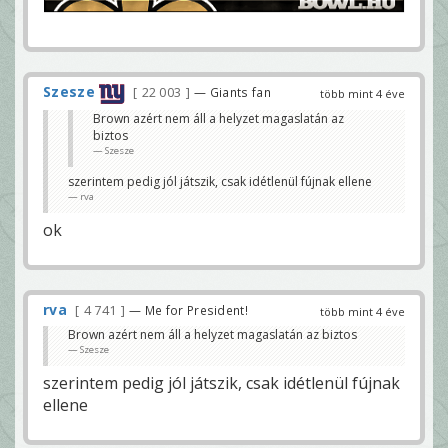
Szesze
22 003
— Giants fan
több mint 4 éve
Brown azért nem áll a helyzet magaslatán az
biztos
Szesze
szerintem pedig jól játszik, csak idétlenül fújnak ellene
rva
ok
rva
4 741
— Me for President!
több mint 4 éve
Brown azért nem áll a helyzet magaslatán az biztos
Szesze
szerintem pedig jól játszik, csak idétlenül fújnak
ellene