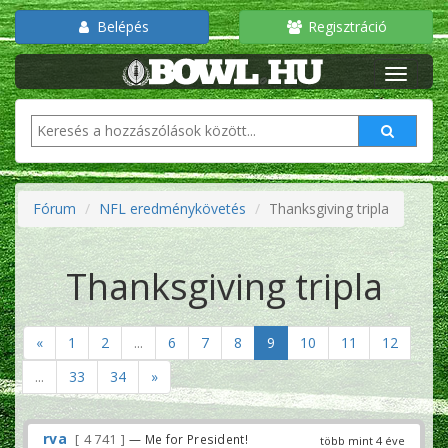
Belépés
Regisztráció
Fórum
NFL eredménykövetés
Thanksgiving tripla
Thanksgiving tripla
«
1
2
...
6
7
8
9
10
11
12
...
33
34
»
rva
4 741
— Me for President!
több mint 4 éve