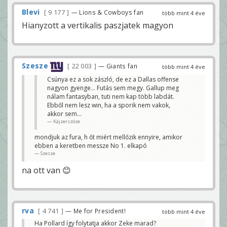
Blevi
9 177
— Lions & Cowboys fan
több mint 4 éve
Hianyzott a vertikalis paszjatek magyon
Szesze
22 003
— Giants fan
több mint 4 éve
Csúnya ez a sok zászló, de ez a Dallas offense
nagyon gyenge... Futás sem megy. Gallup meg
nálam fantasyban, tuti nem kap több labdát.
Ebből nem lesz win, ha a sporik nem vakok,
akkor sem...
Kájzerszóze
mondjuk az fura, h őt miért mellőzik ennyire, amikor
ebben a keretben messze No 1. elkapó
Szesze
na ott van 😊
rva
4 741
— Me for President!
több mint 4 éve
Ha Pollard így folytatja akkor Zeke marad?