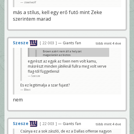
steelwolf
más a stílus, kell egy erő futó mint Zeke
szerintem marad
Szesze
22 003
— Giants fan
több mint 4 éve
Brown azért nem áll a helyzet
magaslatán az biztos
Szesze
egyrészt az egyik az fixen nem volt kamu,
másrészt minden játéknál fullra meg volt verve
Nyilvan frusztrált dobtak ra 3 kamu flaget
Blevi
flag-től függetlenül
Szesze
Es ez legitimalja a szar fujast?
Blevi
nem
Szesze
22 003
— Giants fan
több mint 4 éve
Csúnya ez a sok zászló, de ez a Dallas offense nagyon