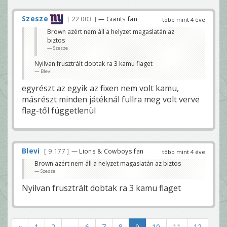
Szesze
22 003
— Giants fan
több mint 4 éve
Brown azért nem áll a helyzet magaslatán az
biztos
Szesze
Nyilvan frusztrált dobtak ra 3 kamu flaget
Blevi
egyrészt az egyik az fixen nem volt kamu,
másrészt minden játéknál fullra meg volt verve
flag-től függetlenül
Blevi
9 177
— Lions & Cowboys fan
több mint 4 éve
Brown azért nem áll a helyzet magaslatán az biztos
Szesze
Nyilvan frusztrált dobtak ra 3 kamu flaget
«
1
2
...
6
7
8
9
10
11
12