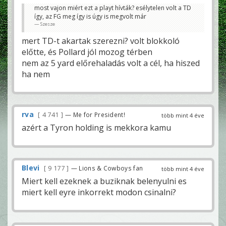
most vajon miért ezt a playt hívták? esélytelen volt a TD
így, az FG meg így is úgy is megvolt már
Szesze
mert TD-t akartak szerezni? volt blokkoló
előtte, és Pollard jól mozog térben
nem az 5 yard előrehaladás volt a cél, ha hiszed
ha nem
rva
4 741
— Me for President!
több mint 4 éve
azért a Tyron holding is mekkora kamu
Blevi
9 177
— Lions & Cowboys fan
több mint 4 éve
Miert kell ezeknek a buziknak belenyulni es
miert kell eyre inkorrekt modon csinalni?