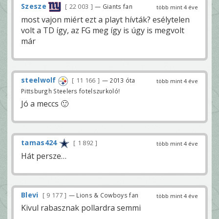
Szesze
22 003
— Giants fan
több mint 4 éve
most vajon miért ezt a playt hívták? esélytelen
volt a TD így, az FG meg így is úgy is megvolt
már
steelwolf
11 166
— 2013 óta
több mint 4 éve
Pittsburgh Steelers fotelszurkoló!
Jó a meccs 🙂
tamas424
1 892
több mint 4 éve
Hát persze…
Blevi
9 177
— Lions & Cowboys fan
több mint 4 éve
Kivul rabasznak pollardra semmi