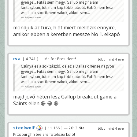
gyenge... Futás sem megy. Gallup meg nálam
fantasyban, tuti nem kap több labdát. Ebből nem lesz
win, ha a sporik nem vakok, akkor sem...
Kájzerszóze
mondjuk az fura, h őt miért mellőzik ennyire,
amikor ebben a keretben messze No 1. elkapó
rva
4 741
— Me for President!
több mint 4 éve
Csúnya ez a sok zászló, de ez a Dallas offense nagyon
gyenge... Futás sem megy. Gallup meg nálam
fantasyban, tuti nem kap több labdát. Ebből nem lesz
win, ha a sporik nem vakok, akkor sem...
Kájzerszóze
majd jövő héten lesz Gallup breakout game a
Saints ellen 😀 😀 😀
steelwolf
11 166
— 2013 óta
több mint 4 éve
Pittsburgh Steelers fotelszurkoló!