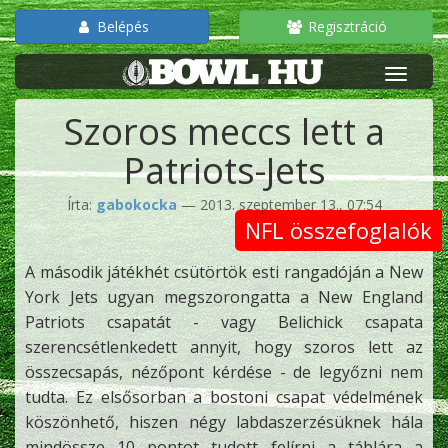
Belépés
Regisztráció
Szoros meccs lett a
Patriots-Jets
Írta:
gabokocka
— 2013. szeptember 13., 07:54
NFL összefoglalók
A második játékhét csütörtök esti rangadóján a New
York Jets ugyan megszorongatta a New England
Patriots csapatát - vagy Belichick csapata
szerencsétlenkedett annyit, hogy szoros lett az
összecsapás, nézőpont kérdése - de legyőzni nem
tudta. Ez elsősorban a bostoni csapat védelmének
köszönhető, hiszen négy labdaszerzésüknek hála
mindössze 10 pontot tudott felírni a táblára a