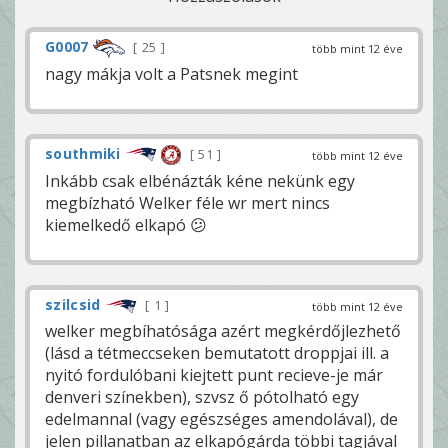
G0007
25
több mint 12 éve
nagy mákja volt a Patsnek megint
southmiki
51
több mint 12 éve
Inkább csak elbénázták kéne nekünk egy
megbízható Welker féle wr mert nincs
kiemelkedő elkapó 😕
szilcsid
1
több mint 12 éve
welker megbíhatósága azért megkérdőjlezhető
(lásd a tétmeccseken bemutatott droppjai ill. a
nyitó fordulóbani kiejtett punt recieve-je már
denveri színekben), szvsz ő pótolható egy
edelmannal (vagy egészséges amendolával), de
jelen pillanatban az elkapógárda többi tagjával