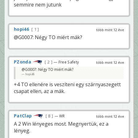
semmire nem jutunk
hopi46
1
több mint 12 éve
@G0007: Négy TO miért mák?
PZonda
2
— Free Safety
több mint 12 éve
@G0007: Négy TO miért mák?
hopi46
+4 TO ellenére is veszíteni egy szárnyaszegett
csapat ellen, az a mák.
PatClap
8
— WR
több mint 12 éve
A 2 Win lényeges most. Megnyertük, ez a
lényeg.