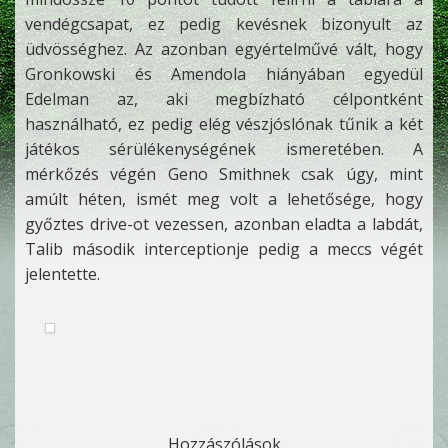
vendégcsapat, ez pedig kevésnek bizonyult az
üdvösséghez. Az azonban egyértelművé vált, hogy
Gronkowski és Amendola hiányában egyedül
Edelman az, aki megbízható célpontként
használható, ez pedig elég vészjóslónak tűnik a két
játékos sérülékenységének ismeretében. A
mérkőzés végén Geno Smithnek csak úgy, mint
amúlt héten, ismét meg volt a lehetősége, hogy
győztes drive-ot vezessen, azonban eladta a labdát,
Talib második interceptionje pedig a meccs végét
jelentette.
Hozzászólások