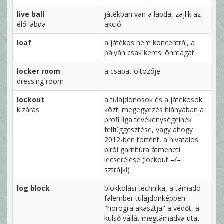
live ball
játékban van a labda, zajlik az
élő labda
akció
loaf
a játékos nem koncentrál, a
pályán csak keresi önmagát
locker room
a csapat öltözője
dressing room
lockout
a tulajdonosok és a játékosok
kizárás
közti megegyezés hiányában a
profi liga tevékenységeinek
felfüggesztése, vagy ahogy
2012-ben történt, a hivatalos
bírói garnitúra átmeneti
lecserélése (lockout =/=
sztrájk!)
log block
blokkolási technika, a támadó-
falember tulajdonképpen
"horogra akasztja" a védőt, a
külső vállát megtámadva utat