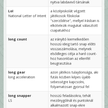
nyitva labdavivő társának
LoI
a középiskolát végzett
National Letter of Intent
játékosok főiskolai
"szerződése", mellyel írásban is
elkötelezik magukat választott
csapatukhoz
long count
az irányító kiemelkedően
hosszú ideig tartó snap előtti
visszaszámolása, melynek
elsődleges célja a hard count-
hoz hasonlóan az ellenfél
beugrasztása
long gear
azon játékos tulajdonsága, aki
long acceleration
futás közben képes újabb
sebességre kapcsolni,
folyamatosan gyorsul fel
long snapper
hosszú feladásokra, tehát
LS
mezőnygólnál és puntoknál
alkalmazott snap-ekre