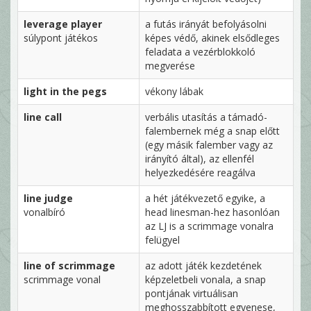
leverage player
a futás irányát befolyásolni
súlypont játékos
képes védő, akinek elsődleges
feladata a vezérblokkoló
megverése
light in the pegs
vékony lábak
line call
verbális utasítás a támadó-
falembernek még a snap előtt
(egy másik falember vagy az
irányító által), az ellenfél
helyezkedésére reagálva
line judge
a hét játékvezető egyike, a
vonalbíró
head linesman-hez hasonlóan
az LJ is a scrimmage vonalra
felügyel
line of scrimmage
az adott játék kezdetének
scrimmage vonal
képzeletbeli vonala, a snap
pontjának virtuálisan
meghosszabbított egyenese,