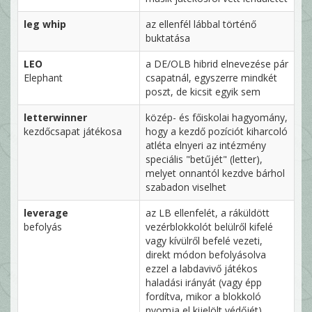
leg whip
az ellenfél lábbal történő
buktatása
LEO
a DE/OLB hibrid elnevezése pár
Elephant
csapatnál, egyszerre mindkét
poszt, de kicsit egyik sem
letterwinner
közép- és főiskolai hagyomány,
kezdőcsapat játékosa
hogy a kezdő pozíciót kiharcoló
atléta elnyeri az intézmény
speciális "betűjét" (letter),
melyet onnantól kezdve bárhol
szabadon viselhet
leverage
az LB ellenfelét, a ráküldött
befolyás
vezérblokkolót belülről kifelé
vagy kívülről befelé vezeti,
direkt módon befolyásolva
ezzel a labdavivő játékos
haladási irányát (vagy épp
fordítva, mikor a blokkoló
nyomja el kijelölt védőjét)