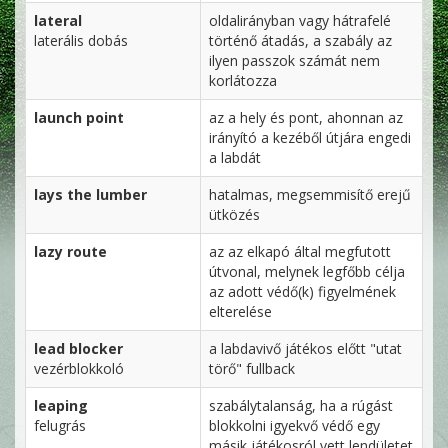
lateral
oldalirányban vagy hátrafelé
laterális dobás
történő átadás, a szabály az
ilyen passzok számát nem
korlátozza
launch point
az a hely és pont, ahonnan az
irányító a kezéből útjára engedi
a labdát
lays the lumber
hatalmas, megsemmisítő erejű
ütközés
lazy route
az az elkapó által megfutott
útvonal, melynek legfőbb célja
az adott védő(k) figyelmének
elterelése
lead blocker
a labdavivő játékos előtt "utat
vezérblokkoló
törő" fullback
leaping
szabálytalanság, ha a rúgást
felugrás
blokkolni igyekvő védő egy
másik játékosról vett lendületet