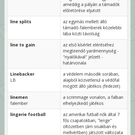
ameddig a pályán a támadók
előretörése eljutott
line splits
az egymás mellett álló
támadó-falemberek közelebbi
lába közti távolság
line to gain
az első kísérlet eléréséhez
megteendő yardmennyiség -
"nyalókával" jelzett -
határvonala
Linebacker
a védelem második sorában,
LB
alapból közvetlenül a védőfal
mögött álló játékos (fedezet)
linemen
a scrimmage vonalon, a falban
falember
elhelyezkedő játékos
lingerie football
az amerikai futball nők által 7
fős csapatokban, "lenge"
öltözetben (ám sisakban és
mellvértben) játszott változata