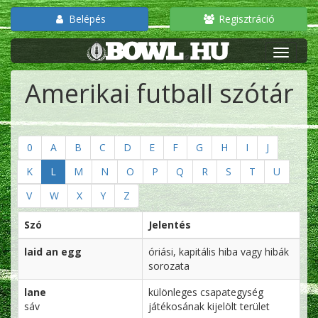
Belépés
Regisztráció
Amerikai futball szótár
0
A
B
C
D
E
F
G
H
I
J
K
L
M
N
O
P
Q
R
S
T
U
V
W
X
Y
Z
Szó
Jelentés
laid an egg
óriási, kapitális hiba vagy hibák
sorozata
lane
különleges csapategység
sáv
játékosának kijelölt terület