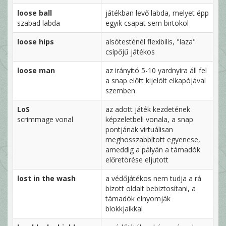
loose ball
játékban levő labda, melyet épp
szabad labda
egyik csapat sem birtokol
loose hips
alsótesténél flexibilis, "laza"
csípőjű játékos
loose man
az irányító 5-10 yardnyira áll fel
a snap előtt kijelölt elkapójával
szemben
LoS
az adott játék kezdetének
scrimmage vonal
képzeletbeli vonala, a snap
pontjának virtuálisan
meghosszabbított egyenese,
ameddig a pályán a támadók
előretörése eljutott
lost in the wash
a védőjátékos nem tudja a rá
bízott oldalt bebiztosítani, a
támadók elnyomják
blokkjaikkal