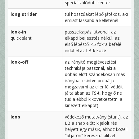
specializálódott center
long strider
túl hosszúakat lépő játékos, aki
emiatt lassabb a kelleténél
look-in
passzelkapási útvonal, az
quick slant
elkapó beijesztés nélkül, az
első lépéstől 45 fokra befelé
indul el az LB-k közé
look-off
az irányító megtévesztési
technikája passznál, aki a
dobás előtt szándékosan más
irányba tekintve próbálja
megzavarni az ellenfél védőit
(általában az FS-t, hogy ő ne
tudja ebből kikövetkeztetni a
kinézett elkapót)
loop
védekező mutatvány (stunt), az
LB a snap előtt kijelölt rés
helyett egy másik, ahhoz közeli
"átjárón" keresztül blitzel