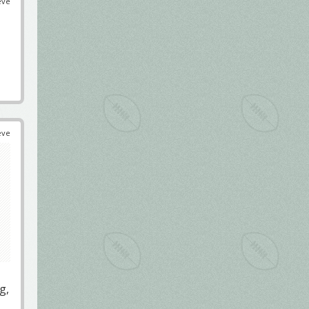
éve
éve
g,