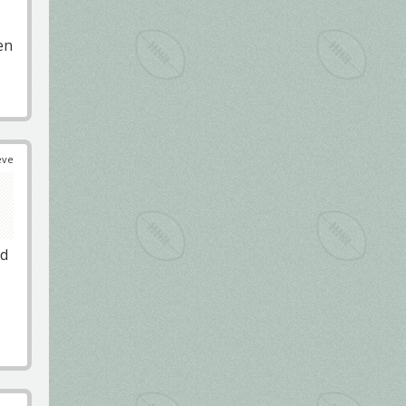
en
éve
ed