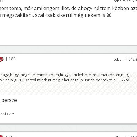
6
több mint 12 
nem téma, már ami engem illet, de ahogy néztem közben az
 megszakítani, szal csak sikerül még nekem is 😀
18
több mint 12 
l maga,hogy megeri e, enmimadom,hogy nem kell ejjel rennmaradnom,megis
k, es regi 2009 estol mindent meg lehet nezni,plusz sb dontoket is 1968 tol.
 persze
FÁK SÍRTAK!