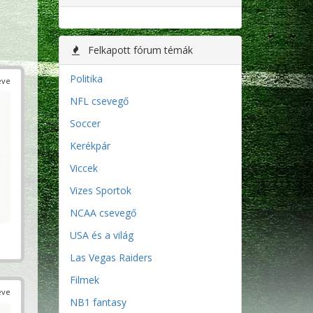
Felkapott fórum témák
Politika
éve
NFL csevegő
Soccer
Kerékpár
Viccek
Vizes Sportok
NCAA csevegő
USA és a világ
Las Vegas Raiders
Filmek
éve
NB1 fantasy