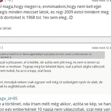
18
több mint 12 
l maga,hogy megeri e, enmimadom,hogy nem kell ejjel
is minden meccset latok, es regi 2009 estol mindent meg
b dontoket is 1968 tol. 1ev sem eleg...😊
FÁK SÍRTAK!
6
több mint 12 
szállt a live247.tv-m. Nem enged belépni a jelszóval, és nem ismeri a mélcímemet. Az
korrekt :d
zzal a jelszavam, el is küldte, de azóta sem jött meg, és nem is ismeri az
ár a rendszer. Tegnap még be lehetett lépni, szal a jelszó aligha változott
lónevedet csak ismeri...
nem tudok, ha az is a baja, szal fasza
rt, mondjuk nekem csak egyszer volt még rá szükségem nyolc év alatt, de
k és segítőkészek voltak.
page_id=85
ine a történet, oda írtam mélt még akkor, azóta se kép, se han
on egy emberkének 10 napja nem válaszoltak, szal még van