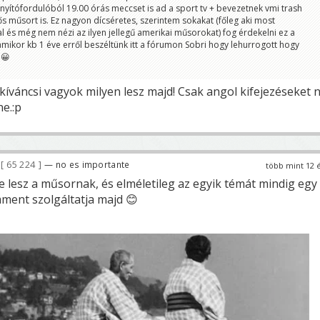
 nyítófordulóból 19.00 órás meccset is ad a sport tv + bevezetnek vmi trash
ős műsort is. Ez nagyon dícséretes, szerintem sokakat (főleg aki most
al és még nem nézi az ilyen jellegű amerikai műsorokat) fog érdekelni ez a
ikor kb 1 éve erről beszéltünk itt a fórumon Sobri hogy lehurrogott hogy
 😀
kíváncsi vagyok milyen lesz majd! Csak angol kifejezéseket 
e.:p
65 224
— no es importante
több mint 12 
e lesz a műsornak, és elméletileg az egyik témát mindig egy
ment szolgáltatja majd 😊