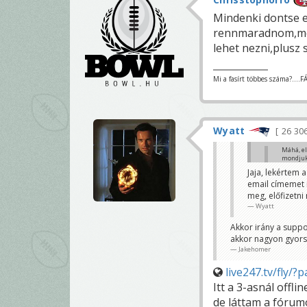
Mindenki dontse e
rennmaradnom,meg
lehet nezni,plusz s
Mi a fasírt többes száma?....
Wyatt
26 30
Máhá, el
mondjuk 
Wyatt
Jaja, lekértem a
email címemet m
De a felhaszná
Jakehomer
meg, előfizetni 
Wyatt
Akkor irány a suppo
akkor nagyon gyorsa
Jakehomer
live247.tv/fly/?
Itt a 3-asnál offl
de láttam a fórum