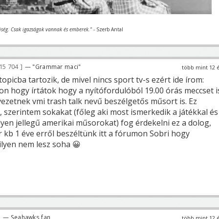
iség. Csak igazságok vannak és emberek."
- Szerb Antal
15 704
— "Grammar maci"
több mint 12 
picba tartozik, de mivel nincs sport tv-s ezért ide írom:
on hogy írtátok hogy a nyítófordulóból 19.00 órás meccset i
vezetnek vmi trash talk nevű beszélgetős műsort is. Ez
 szerintem sokakat (főleg aki most ismerkedik a játékkal és
yen jellegű amerikai műsorokat) fog érdekelni ez a dolog,
kb 1 éve erről beszéltünk itt a fórumon Sobri hogy
ilyen nem lesz soha 😀
— Seahawks fan
több mint 12 