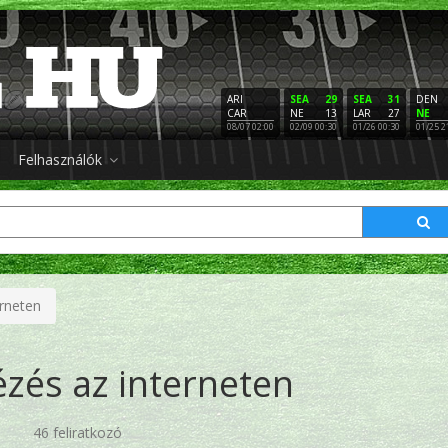
ARI
SEA
29
SEA
31
DEN
CAR
NE
13
LAR
27
NE
08/07 02:00
02/09 00:30
01/26 00:30
01/25 2
Felhasználók
rneten
zés az interneten
46 feliratkozó