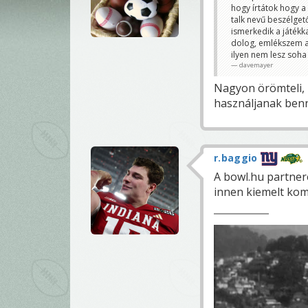
hogy írtátok hogy a
talk nevű beszélget
ismerkedik a játékk
dolog, emlékszem am
ilyen nem lesz soha
davemayer
Nagyon örömteli, 
használjanak benn
r.baggio
A bowl.hu partner
innen kiemelt kom