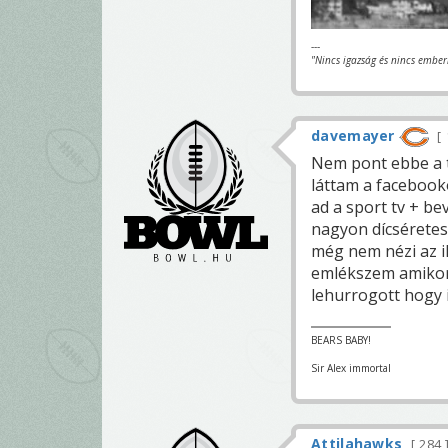
---
"Nincs igazság és nincs ember
davemayer
Nem pont ebbe a to
láttam a facebook
ad a sport tv + be
nagyon dícséretes,
még nem nézi az il
emlékszem amikor 
lehurrogott hogy 
BEARS BABY!
Sir Alex immortal
Attilahawks
284