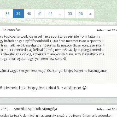
38
39
40
41
42
...
55
56
»
— Falcons fan
több mint 12 
 topicba tartozik, de mivel nincs sport tv-s ezért ide írom: láttam a
 írtátok hogy a nyítófordulóból 19.00 órás meccset is ad a sport tv +
trash talk nevű beszélgetős műsort is. Ez nagyon dícséretes, szerintem
aki most ismerkedik a játékkal és még nem nézi az ilyen jellegű amerikai
érdekelni ez a dolog, emlékszem amikor kb 1 éve erről beszéltünk itt a
hogy lehurrogott hogy ilyen nem lesz soha 😀
váncsi vagyok milyen lesz majd! Csak angol kifejezéseket ne használjanak
ső kiemelt hsz, hogy összekötő-e a tájtend 😀
 796
— Amerikai sportok rajongója
több mint 12 
icba tartozik, de mivel nincs sport tv-s ezért ide írom: láttam a facebookon