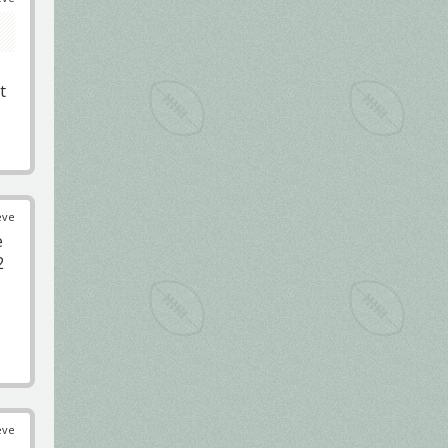
t
éve
e
2
éve