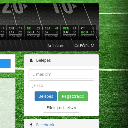
7
CHI
17
NE
28
SEA
41
DEN
33
PIT
6
NE
16
PHI
10
LAR
20
HOU
16
SF
6
BUF
30
HOU
30
LAC
3
SF
1:00
01/19 00:30
01/18 21:00
01/18 02:00
01/17 22:30
01/13 02:15
01/12 02:00
01/11 22:
Archívum
FÓRUM
Belépés
Regisztráció
Elfelejtett jelszó
Facebook