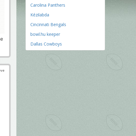
Carolina Panthers
Kézilabda
Cincinnati Bengals
bowl.hu keeper
ne
Dallas Cowboys
éve