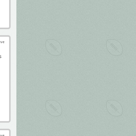
éve
s
éve