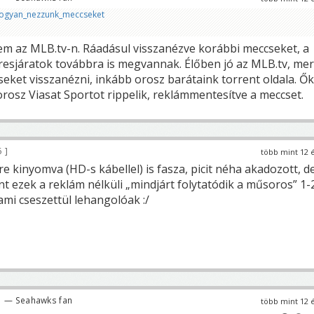
hogyan_nezzunk_meccseket
em az MLB.tv-n. Ráadásul visszanézve korábbi meccseket, a
esjáratok továbbra is megvannak. Élőben jó az MLB.tv, mer
eket visszanézni, inkább orosz barátaink torrent oldala. Ők
orosz Viasat Sportot rippelik, reklámmentesítve a meccset.
6
több mint 12 
e kinyomva (HD-s kábellel) is fasza, picit néha akadozott, d
t ezek a reklám nélküli „mindjárt folytatódik a műsoros” 1-
mi cseszettül lehangolóak :/
— Seahawks fan
több mint 12 