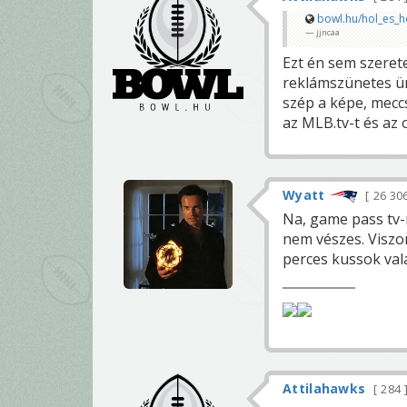
bowl.hu/hol_es_
jjncaa
Ezt én sem szeret
reklámszünetes ür
szép a képe, meccs
az MLB.tv-t és az 
Wyatt
26 30
Na, game pass tv-r
nem vészes. Viszon
perces kussok vala
Attilahawks
284