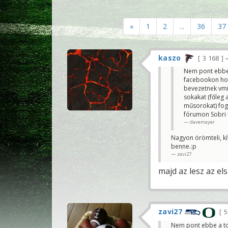
«
1
2
...
36
37
kaszo
3 168
Nem pont ebbe a
facebookon hogy
bevezetnek vmi 
sokakat (főleg 
műsorokat) fog 
fórumon Sobri 
davemayer
Nagyon örömteli, kí
benne.:p
zavi27
majd az lesz az el
zavi27
5
Nem pont ebbe a top