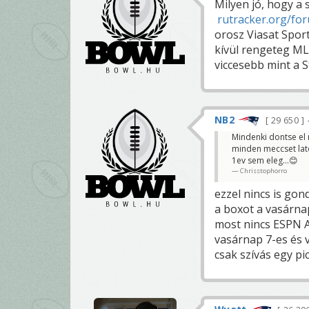
Milyen jó, hogy a
rutracker.org/fo
orosz Viasat Sport
kívül rengeteg MLB
viccesebb mint a S
NB2
29 650
Mindenki dontse e
minden meccset lato
1ev sem eleg...😊
Chrisstophorro
ezzel nincs is gon
a boxot a vasárnap
most nincs ESPN A
vasárnap 7-es és v
csak szívás egy pic