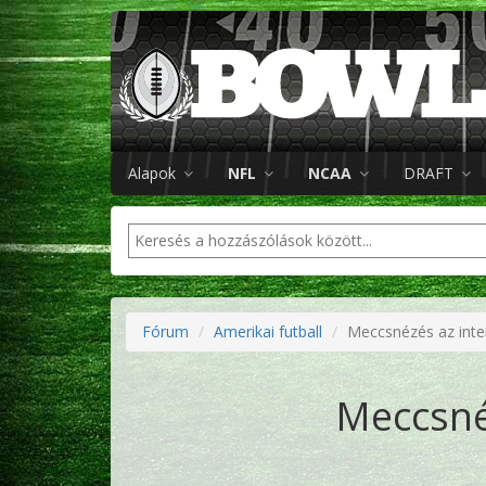
Alapok
NFL
NCAA
DRAFT
Fórum
Amerikai futball
Meccsnézés az inte
Meccsné