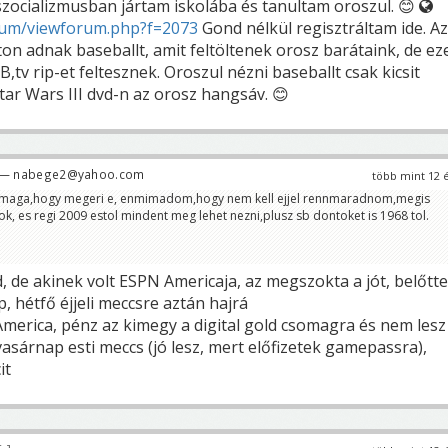
 szocializmusban jártam iskolába és tanultam oroszul. 😊
rum/viewforum.php?f=2073
Gond nélkül regisztráltam ide. Az
on adnak baseballt, amit feltöltenek orosz barátaink, de ez
,tv rip-et feltesznek. Oroszul nézni baseballt csak kicsit
tar Wars III dvd-n az orosz hangsáv. 😊
— nabege2@yahoo.com
több mint 12 
l maga,hogy megeri e, enmimadom,hogy nem kell ejjel rennmaradnom,megis
k, es regi 2009 estol mindent meg lehet nezni,plusz sb dontoket is 1968 tol.
d, de akinek volt ESPN Americaja, az megszokta a jót, belőtt
, hétfő éjjeli meccsre aztán hajrá
merica, pénz az kimegy a digital gold csomagra és nem lesz
asárnap esti meccs (jó lesz, mert előfizetek gamepassra),
it