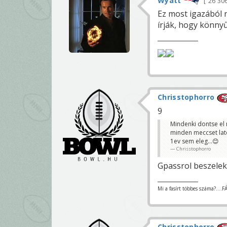
Wyatt
26 30
Ez most igazából 
írják, hogy könnyű
Chrisstophorro
9
Mindenki dontse e
minden meccset lato
1ev sem eleg...😊
Chrisstophorro
Gpassrol beszelek
Mi a fasírt többes száma?....
Chrisstophorro