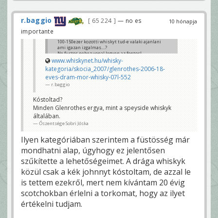
r.baggio
65 224
— no es
10 hónapja
importante
100-150ezer kozotti whiskyt tud-e valaki ajanlani
ami igazan izgalmas....?
Ne fustos nehez vonal legyen az fontos!
www.whiskynet.hu/whisky-
yooker
kategoria/skocia_2007/glenrothes-2006-18-
eves-dram-mor-whisky-07l-552
r.baggio
Kóstoltad?
Minden Glenrothes ergya, mint a speyside whiskyk
általában.
Őszentsége Sobri Jóska
Ilyen kategóriában szerintem a füstösség már
mondhatni alap, úgyhogy ez jelentősen
szűkítette a lehetőségeimet. A drága whiskyk
közül csak a kék johnnyt kóstoltam, de azzal le
is tettem ezekről, mert nem kívántam 20 évig
scotchokban érlelni a torkomat, hogy az ilyet
értékelni tudjam.