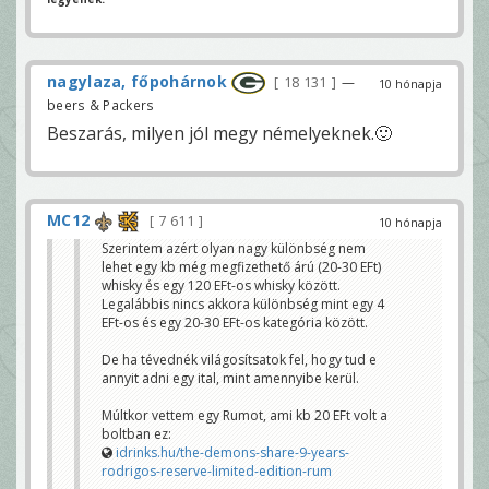
nagylaza, főpohárnok
18 131
—
10 hónapja
beers & Packers
Beszarás, milyen jól megy némelyeknek.🙂
MC12
7 611
10 hónapja
Szerintem azért olyan nagy különbség nem
lehet egy kb még megfizethető árú (20-30 EFt)
whisky és egy 120 EFt-os whisky között.
Legalábbis nincs akkora különbség mint egy 4
EFt-os és egy 20-30 EFt-os kategória között.
De ha tévednék világosítsatok fel, hogy tud e
annyit adni egy ital, mint amennyibe kerül.
Múltkor vettem egy Rumot, ami kb 20 EFt volt a
boltban ez:
idrinks.hu/the-demons-share-9-years-
rodrigos-reserve-limited-edition-rum