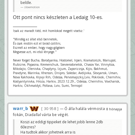
belőle.
slowmotion
Ott pont nincs készleten a Ledaig 10-es.
'csak az maradt tiéd, mit homlokod megett viselsz.'
"Mindég az állat első bennetek,
És csak midőn ezt el birád csitítni,
Eszmél az ember, hogy nagy-gőgösen
Megvesse azt, mi első lényege."
Never forget Bucha, Borodyanka, Hostomel, Irpen, Kramatorszk, Mariupol,
Rubizne, Popasna, Kremenchuk, Sievierodonetsk, Chasov Yar, Vinnytsia,
Mikolajiv, Olenivka, Chaplyny, Izjum, Zaporizzsja, Kijiv, Bakhmut,
Pravdyne, Marinka, Kherson, Dnipro, Soledar, Avdijivka, Slovyansk, Uman,
Nova Kakhovka, Kryvyi Rih, Odessa, Pervomajszkij,Lviv, Pokrovsk, Chernihiv,
Kostyantynivka, Hroza, Harkiv, 2023.12.29., Odessa, Chernihiv, Vovchansk,
Harkiv, Okhmatdyt, Poltava, Lviv, Sumi, Ternopil
warr_b
30 958
— Ő álla halála vérmosta
8 hónapja
fokán, Diadallal várta be végét.
Koszi az eddigi tippeket de lehet jobb lenne 2db
60ezres?
Ha tudtok akkor johetnek arra is