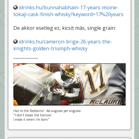
idrinks.hu/bunnahabhain-17-years-moine-
tokaji-cask-finish-whisky?keyword=17%20years
De akkor esetleg ez, kicsit más, single grain:
idrinks.hu/cameron-brige-26-years-the-
knights-golden-triumph-whisky
Hail to the Redskins! - Ad augusta per angusta
"I don't break the horizon
I erase it when I'm born"