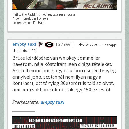
Hail to the Redskins! - Ad augusta per angusta
"I don't break the horizon
I erase it when I'm born"
empty taxi
37 366
— NFL bracket
10 hónapja
champion '26
Bruce kérdésére: van whiskey sommelier
haverom, nála kóstoltam igen drága tételeket.
Azt kell mondjam, hogy bourbon esetén tényleg
ennyivel jobb, scotchnál nem ilyen nagy a
kontraszt, ott tényleg 30ezerért is találsz olyat,
ami nem sokban különbözik egy 150 ezrestől.
Szerkesztette:
empty taxi