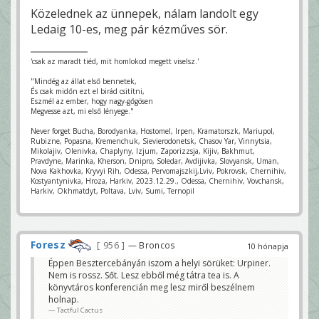
Közelednek az ünnepek, nálam landolt egy
Ledaig 10-es, meg pár kézműves sör.
'csak az maradt tiéd, mit homlokod megett viselsz.'
"Mindég az állat első bennetek,
És csak midőn ezt el birád csitítni,
Eszmél az ember, hogy nagy-gőgösen
Megvesse azt, mi első lényege."
Never forget Bucha, Borodyanka, Hostomel, Irpen, Kramatorszk, Mariupol,
Rubizne, Popasna, Kremenchuk, Sievierodonetsk, Chasov Yar, Vinnytsia,
Mikolajiv, Olenivka, Chaplyny, Izjum, Zaporizzsja, Kijiv, Bakhmut,
Pravdyne, Marinka, Kherson, Dnipro, Soledar, Avdijivka, Slovyansk, Uman,
Nova Kakhovka, Kryvyi Rih, Odessa, Pervomajszkij,Lviv, Pokrovsk, Chernihiv,
Kostyantynivka, Hroza, Harkiv, 2023.12.29., Odessa, Chernihiv, Vovchansk,
Harkiv, Okhmatdyt, Poltava, Lviv, Sumi, Ternopil
Foresz
956
— Broncos
10 hónapja
Éppen Besztercebányán iszom a helyi sörüket: Urpiner.
Nem is rossz. Sőt. Lesz ebből még tátra tea is. A
könyvtáros konferencián meg lesz miről beszélnem
holnap.
Tactful Cactus