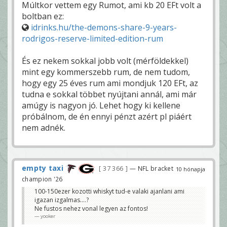
Múltkor vettem egy Rumot, ami kb 20 EFt volt a
boltban ez:
idrinks.hu/the-demons-share-9-years-
rodrigos-reserve-limited-edition-rum
És ez nekem sokkal jobb volt (mérföldekkel)
mint egy kommerszebb rum, de nem tudom,
hogy egy 25 éves rum ami mondjuk 120 EFt, az
tudna e sokkal többet nyújtani annál, ami már
amúgy is nagyon jó. Lehet hogy ki kellene
próbálnom, de én ennyi pénzt azért pl piáért
nem adnék.
empty taxi
37 366
— NFL bracket
10 hónapja
champion '26
100-150ezer kozotti whiskyt tud-e valaki ajanlani ami
igazan izgalmas....?
Ne fustos nehez vonal legyen az fontos!
yooker