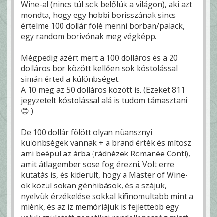
Wine-al (nincs túl sok belőlük a világon), aki azt
mondta, hogy egy hobbi borisszának sincs
értelme 100 dollár fölé menni borban/palack,
egy random borivónak meg végképp.
Mégpedig azért mert a 100 dolláros és a 20
dolláros bor között kellően sok kóstolással
simán érted a különbséget.
A 10 meg az 50 dolláros között is. (Ezeket 811
jegyzetelt kóstolással alá is tudom támasztani
😊 )
De 100 dollár fölött olyan nüansznyi
különbségek vannak + a brand érték és mítosz
ami beépül az árba (rádnézek Romanée Conti),
amit átlagember sose fog érezni. Volt erre
kutatás is, és kiderült, hogy a Master of Wine-
ok közül sokan génhibások, és a szájuk,
nyelvük érzékelése sokkal kifinomultabb mint a
miénk, és az iz memóriájuk is fejlettebb egy