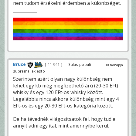
nem tudom érzékelni érdemben a különbséget.
Bruce
11 941
— Salus populi
10 hónapja
suprema lex esto
Szerintem azért olyan nagy különbség nem
lehet egy kb még megfizethető árú (20-30 EFt)
whisky és egy 120 EFt-os whisky között.
Legalábbis nincs akkora különbség mint egy 4
EFt-os és egy 20-30 EFt-os kategória között.
De ha tévednék világosítsatok fel, hogy tud e
annyit adni egy ital, mint amennyibe kerül.