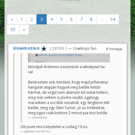
«
1
2
3
4
5
6
7
8
...
54
55
»
slowmotion
28 503
— Cowboys fan
8 hónapja
idrinks.hu/idrinks.hu/black-friday
Hajrá!
Mondjuk érdemes összenézni a whiskynet.hu-
Közelednek az ünnepek, nálam landolt egy Ledaig
val.
10-es, meg pár kézműves sör.
Sjoelleer van de Vrij
Betáraztam sok mindent, hogy majd pillanatnyi
hangulat alapján hagyok meg belőle kettőt-
hármat, de végül nem akartam túl sokat költeni,
meg már vettem is jövőre viszkit, úgyhogy
maradtam a occóbb vonalnál, egy Singleton lett
belőle, meg egy Glen Turner, jó az értékelése,
meg úgyis csak bottom 2 mood pia lesz belőle.
slowmotion
Ott pont nincs készleten a Ledaig 10-es.
Sjoelleer van de Vrij