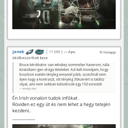
Janek
17 099
— Apu
10 hónapja
ökölbeszorított keze
Bruce kérdésére: van whiskey sommelier haverom, nála
kóstoltam igen drága tételeket. Azt kell mondjam, hogy
bourbon esetén tényleg ennyivel jobb, scotchnál nem
ilyen nagy a kontraszt, ott tényleg 30ezerért is találsz
olyat, ami nem sokban különbözik egy 150 ezrestől.
empty taxi
Én Irish vonalon tudok infókat .
Röviden ez egy út és nem lehet a hegy tetején
kezdeni..