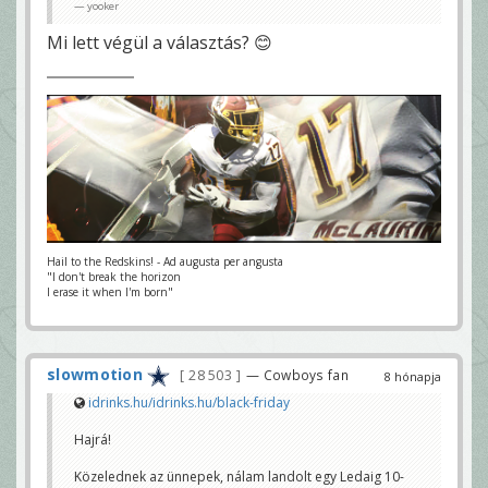
yooker
Mi lett végül a választás? 😊
Hail to the Redskins! - Ad augusta per angusta
"I don't break the horizon
I erase it when I'm born"
slowmotion
28 503
— Cowboys fan
8 hónapja
idrinks.hu/idrinks.hu/black-friday
Hajrá!
Közelednek az ünnepek, nálam landolt egy Ledaig 10-