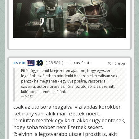
csebi
28 581
— Lucas Scott
10 hónapja
Ettől függetlenül kifejezetten ajánlom, hogy egyszer
legalább az életben mindenki basszon el irreálisan sok
pénzt - ha megteheti - egy üveg piára, vacsorára,
szivarra, autóra órára és nőre (ez utolsó ízlés szerint),
különben a fenének élünk.
MC12
csak az utolsora reagalva: vizilabdas korokben
ket irany van, akik mar fizettek noert.
1: miutan mentek egy kort, akkor ugy dontenek,
hogy soha tobbet nem fizetnek sexert.
2: elvinni a legotvarabb utszeli prostit is, akit