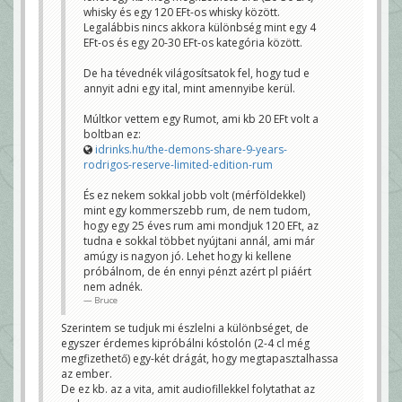
whisky és egy 120 EFt-os whisky között.
Legalábbis nincs akkora különbség mint egy 4
EFt-os és egy 20-30 EFt-os kategória között.
De ha tévednék világosítsatok fel, hogy tud e
annyit adni egy ital, mint amennyibe kerül.
Múltkor vettem egy Rumot, ami kb 20 EFt volt a
boltban ez:
idrinks.hu/the-demons-share-9-years-
rodrigos-reserve-limited-edition-rum
És ez nekem sokkal jobb volt (mérföldekkel)
mint egy kommerszebb rum, de nem tudom,
hogy egy 25 éves rum ami mondjuk 120 EFt, az
tudna e sokkal többet nyújtani annál, ami már
amúgy is nagyon jó. Lehet hogy ki kellene
próbálnom, de én ennyi pénzt azért pl piáért
nem adnék.
Bruce
Szerintem se tudjuk mi észlelni a különbséget, de
egyszer érdemes kipróbálni kóstolón (2-4 cl még
megfizethető) egy-két drágát, hogy megtapasztalhassa
az ember.
De ez kb. az a vita, amit audiofillekkel folytathat az