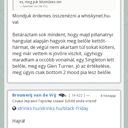
es, meg pár kézműves sör.
Sjoelleer van de Vrij
Mondjuk érdemes összenézni a whiskynet.hu-
val.
Betáraztam sok mindent, hogy majd pillanatnyi
hangulat alapján hagyok meg belőle kettőt-
hármat, de végül nem akartam túl sokat költeni,
meg már vettem is jövőre viszkit, úgyhogy
maradtam a occóbb vonalnál, egy Singleton lett
belőle, meg egy Glen Turner, jó az értékelése,
meg úgyis csak bottom 2 mood pia lesz belőle.
Brouwerij van de Vrij
14 422
—
8 hónapja
Слава Україні! Героям слава! Schild ende vriend
idrinks.hu/idrinks.hu/black-friday
Hajrá!