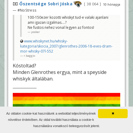
Őszentsége Sobri Jóska
38 064
10 hónapja
— #NoStress
100-150ezer kozotti whiskyt tud-e valaki ajanlani
ami igazan izgalmas....?
Ne fustos nehez vonal legyen az fontos!
yooker
www.whiskynet.hu/whisky-
kategoria/skocia_2007/glenrothes-2006-18-eves-dram-
mor-whisky-07l-552
r.baggio
Kóstoltad?
Minden Glenrothes ergya, mint a speyside
whiskyk általában.
Az oldalon cookie-kat használunk a weboldal teljesítményének
✖
növelése érdekében. Az oldal további használata a cookie-k
használatára vonatkozó beleegyezését jelenti.