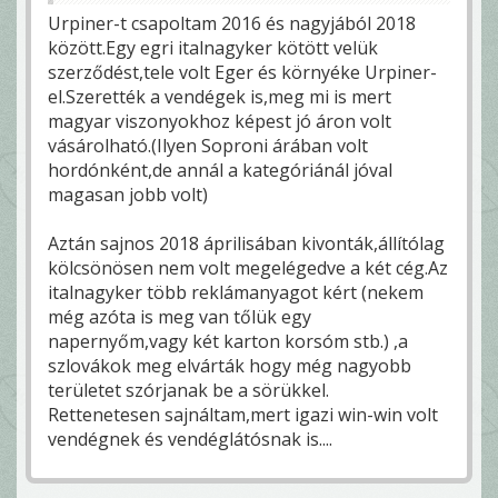
Urpiner-t csapoltam 2016 és nagyjából 2018
között.Egy egri italnagyker kötött velük
szerződést,tele volt Eger és környéke Urpiner-
el.Szerették a vendégek is,meg mi is mert
magyar viszonyokhoz képest jó áron volt
vásárolható.(Ilyen Soproni árában volt
hordónként,de annál a kategóriánál jóval
magasan jobb volt)
Aztán sajnos 2018 áprilisában kivonták,állítólag
kölcsönösen nem volt megelégedve a két cég.Az
italnagyker több reklámanyagot kért (nekem
még azóta is meg van tőlük egy
napernyőm,vagy két karton korsóm stb.) ,a
szlovákok meg elvárták hogy még nagyobb
területet szórjanak be a sörükkel.
Rettenetesen sajnáltam,mert igazi win-win volt
vendégnek és vendéglátósnak is....