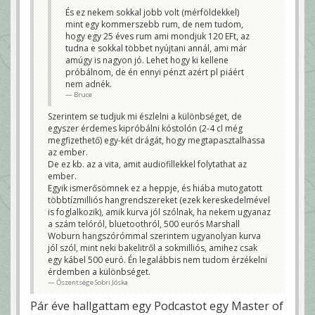
És ez nekem sokkal jobb volt (mérföldekkel)
mint egy kommerszebb rum, de nem tudom,
hogy egy 25 éves rum ami mondjuk 120 EFt, az
tudna e sokkal többet nyújtani annál, ami már
amúgy is nagyon jó. Lehet hogy ki kellene
próbálnom, de én ennyi pénzt azért pl piáért
nem adnék.
Bruce
Szerintem se tudjuk mi észlelni a különbséget, de
egyszer érdemes kipróbálni kóstolón (2-4 cl még
megfizethető) egy-két drágát, hogy megtapasztalhassa
az ember.
De ez kb. az a vita, amit audiofillekkel folytathat az
ember.
Egyik ismerősömnek ez a heppje, és hiába mutogatott
többtízmilliós hangrendszereket (ezek kereskedelmével
is foglalkozik), amik kurva jól szólnak, ha nekem ugyanaz
a szám telóról, bluetoothról, 500 eurós Marshall
Woburn hangszórómmal szerintem ugyanolyan kurva
jól szól, mint neki bakelitről a sokmilliós, amihez csak
egy kábel 500 euró. Én legalábbis nem tudom érzékelni
érdemben a különbséget.
Őszentsége Sobri Jóska
Pár éve hallgattam egy Podcastot egy Master of