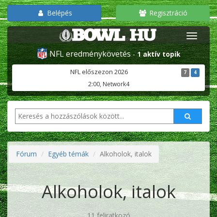
Belépés
Regisztráció
NFL eredménykövetés
-
1 aktív topik
NFL előszezon 2026
7
4
2:00, Network4
Fórum
Egyéb témák
Alkoholok, italok
Alkoholok, italok
11 feliratkozó