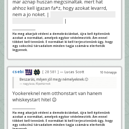
mar aznap huszan megcsinaltak. mert hat
ahhoz kell igazan fa*z, hogy azokat levarrd,
nem a jo noket. |
jo par nemzet aranya is e klub
lelkes tagja a mai napig
|
Ha meg akarjuk védeni a demokráciánkat, újra kell épitenünk
azokat a normákat, amelyek egykor védelmezték. Ám ennel
többet kell tennünk. E normákat ki kell terjesztenünk úgy, hogy
egy sokszínű társadalom minden tagja számára elerhetők
legyenek.
csebi
28 581
— Lucas Scott
10 hónapja
Beszarás, milyen jól megy némelyeknek.🙂
nagylaza, főpohárnok
Yookereknel nem otthonstart van hanem
whiskeystart hitel 😉
Ha meg akarjuk védeni a demokráciánkat, újra kell épitenünk
azokat a normákat, amelyek egykor védelmezték. Ám ennel
többet kell tennünk. E normákat ki kell terjesztenünk úgy, hogy
egy sokszínű társadalom minden tagja számára elerhetők
legyenek.