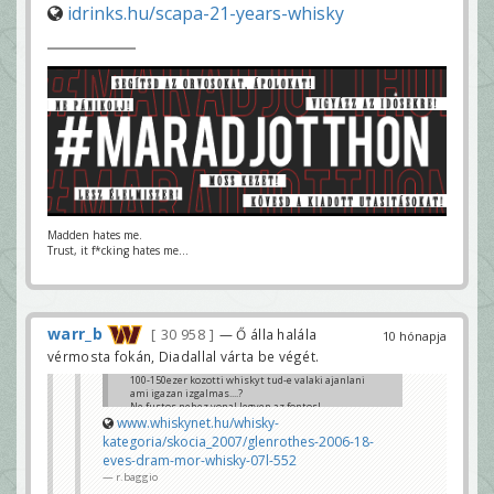
idrinks.hu/scapa-21-years-whisky
Madden hates me.
Trust, it f*cking hates me...
warr_b
30 958
— Ő álla halála
10 hónapja
vérmosta fokán, Diadallal várta be végét.
100-150ezer kozotti whiskyt tud-e valaki ajanlani
ami igazan izgalmas....?
Ne fustos nehez vonal legyen az fontos!
www.whiskynet.hu/whisky-
yooker
kategoria/skocia_2007/glenrothes-2006-18-
eves-dram-mor-whisky-07l-552
r.baggio