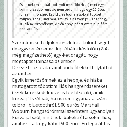
És ez nekem sokkal jobb volt (mérföldekkel) mint egy
kommerszebb rum, de nem tudom, hogy egy 25 éves
rum ami mondjuk 120 EFt, az tudna e sokkal többet
nyújtani annál, ami már amúgy is nagyon jó. Lehet hogy
ki kellene próbálnom, de én ennyi pénzt azért pl piáért
nem adnék.
Bruce
Szerintem se tudjuk mi észlelni a különbséget,
de egyszer érdemes kipróbálni kóstolón (2-4 cl
még megfizethető) egy-két drágát, hogy
megtapasztalhassa az ember.
De ez kb. az a vita, amit audiofillekkel folytathat
az ember.
Egyik ismerősömnek ez a heppje, és hiába
mutogatott többtízmilliós hangrendszereket
(ezek kereskedelmével is foglalkozik), amik
kurva jól szólnak, ha nekem ugyanaz a szám
telóról, bluetoothról, 500 eurós Marshall
Woburn hangszórómmal szerintem ugyanolyan
kurva jól szól, mint neki bakelitről a sokmilliós,
amihez csak egy kábel 500 euró. Én legalábbis