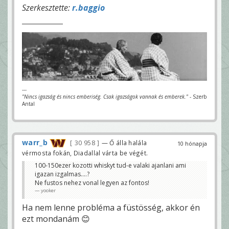
Szerkesztette:
r.baggio
---
"Nincs igazság és nincs emberiség. Csak igazságok vannak és emberek."
- Szerb
Antal
warr_b
30 958
— Ő álla halála
10 hónapja
vérmosta fokán, Diadallal várta be végét.
100-150ezer kozotti whiskyt tud-e valaki ajanlani ami
igazan izgalmas....?
Ne fustos nehez vonal legyen az fontos!
yooker
Ha nem lenne probléma a füstösség, akkor én
ezt mondanám 😊