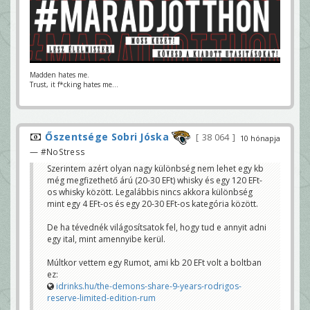
Madden hates me.
Trust, it f*cking hates me...
Őszentsége Sobri Jóska
38 064
10 hónapja
— #NoStress
Szerintem azért olyan nagy különbség nem lehet egy kb
még megfizethető árú (20-30 EFt) whisky és egy 120 EFt-
os whisky között. Legalábbis nincs akkora különbség
mint egy 4 EFt-os és egy 20-30 EFt-os kategória között.
De ha tévednék világosítsatok fel, hogy tud e annyit adni
egy ital, mint amennyibe kerül.
Múltkor vettem egy Rumot, ami kb 20 EFt volt a boltban
ez:
idrinks.hu/the-demons-share-9-years-rodrigos-
reserve-limited-edition-rum