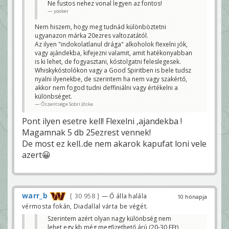
Ne fustos nehez vonal legyen az fontos!
yooker
Nem hiszem, hogy meg tudnád különböztetni
ugyanazon márka 20ezres valtozatától.
Az ilyen "indokolatlanul drága" alkoholok flexelni jók,
vagy ajándekba, kifejezni valamit, amit hatékonyabban
is ki lehet, de fogyasztani, kóstolgatni feleslegesek.
Whiskykóstolókon vagy a Good Spiritben is bele tudsz
nyalni ilyenekbe, de szerintem ha nem vagy szakértő,
akkor nem fogod tudni deffiniálni vagy értékelni a
különbséget.
Őszentsége Sobri Jóska
Pont ilyen esetre kell! Flexelni ,ajandekba !
Magamnak 5 db 25ezrest vennek!
De most ez kell..de nem akarok kapufat loni vele
azert😀
warr_b
30 958
— Ő álla halála
10 hónapja
vérmosta fokán, Diadallal várta be végét.
Szerintem azért olyan nagy különbség nem
lehet egy kb még megfizethető árú (20-30 EFt)