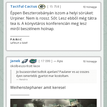
Tactful Cactus
15 758
10 hónapja
Éppen Besztercebányán iszom a helyi sörüket:
Urpiner. Nem is rossz. Sőt. Lesz ebből még tátra
tea is. A könyvtáros konferencián meg lesz
miről beszélnem holnap.
P-A-N-I-C
LaFleurt a kávé!
Janek
17 099
— Apu
10 hónapja
ökölbeszorított keze
Jo buzasoroket tudtok ajanlani? Paulaner es az osszes
ilyen ismertebb gyartot mar kostoltam.
Hendrix
Weihenstephaner amit keresel