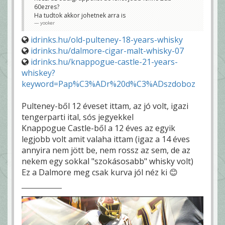
60ezres?
Ha tudtok akkor johetnek arra is
yooker
idrinks.hu/old-pulteney-18-years-whisky
idrinks.hu/dalmore-cigar-malt-whisky-07
idrinks.hu/knappogue-castle-21-years-
whiskey?
keyword=Pap%C3%ADr%20d%C3%ADszdoboz
Pulteney-ből 12 éveset ittam, az jó volt, igazi
tengerparti ital, sós jegyekkel
Knappogue Castle-ből a 12 éves az egyik
legjobb volt amit valaha ittam (igaz a 14 éves
annyira nem jött be, nem rossz az sem, de az
nekem egy sokkal "szokásosabb" whisky volt)
Ez a Dalmore meg csak kurva jól néz ki 😊