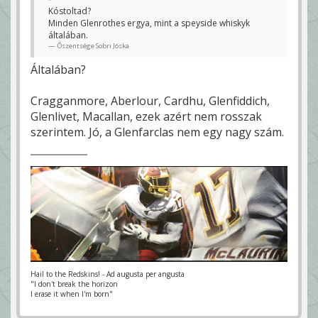
Kóstoltad?
Minden Glenrothes ergya, mint a speyside whiskyk
általában.
Őszentsége Sobri Jóska
Általában?
Cragganmore, Aberlour, Cardhu, Glenfiddich,
Glenlivet, Macallan, ezek azért nem rosszak
szerintem. Jó, a Glenfarclas nem egy nagy szám.
Hail to the Redskins! - Ad augusta per angusta
"I don't break the horizon
I erase it when I'm born"