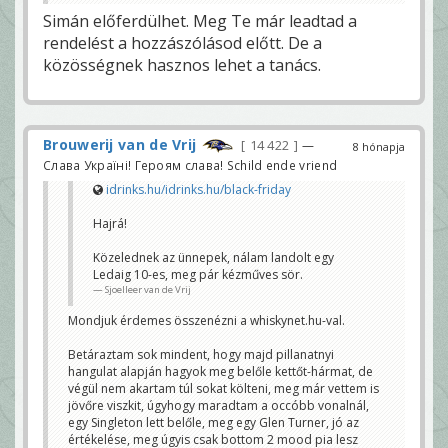
Simán előferdülhet. Meg Te már leadtad a
rendelést a hozzászólásod előtt. De a
közösségnek hasznos lehet a tanács.
Brouwerij van de Vrij
14 422
—
8 hónapja
Слава Україні! Героям слава! Schild ende vriend
idrinks.hu/idrinks.hu/black-friday
Hajrá!
Közelednek az ünnepek, nálam landolt egy
Ledaig 10-es, meg pár kézműves sör.
Sjoelleer van de Vrij
Mondjuk érdemes összenézni a whiskynet.hu-val.
Betáraztam sok mindent, hogy majd pillanatnyi
hangulat alapján hagyok meg belőle kettőt-hármat, de
végül nem akartam túl sokat költeni, meg már vettem is
jövőre viszkit, úgyhogy maradtam a occóbb vonalnál,
egy Singleton lett belőle, meg egy Glen Turner, jó az
értékelése, meg úgyis csak bottom 2 mood pia lesz