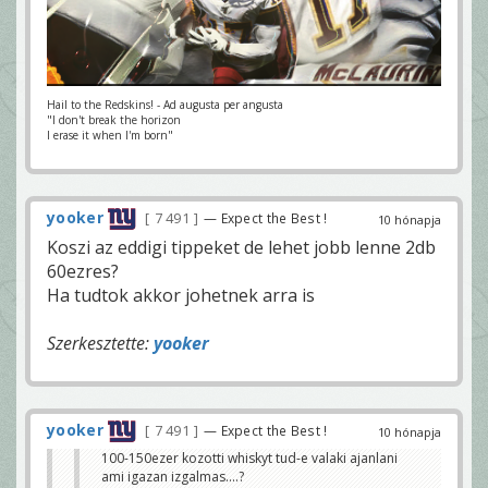
Hail to the Redskins! - Ad augusta per angusta
"I don't break the horizon
I erase it when I'm born"
yooker
7 491
— Expect the Best !
10 hónapja
Koszi az eddigi tippeket de lehet jobb lenne 2db
60ezres?
Ha tudtok akkor johetnek arra is
Szerkesztette:
yooker
yooker
7 491
— Expect the Best !
10 hónapja
100-150ezer kozotti whiskyt tud-e valaki ajanlani
ami igazan izgalmas....?