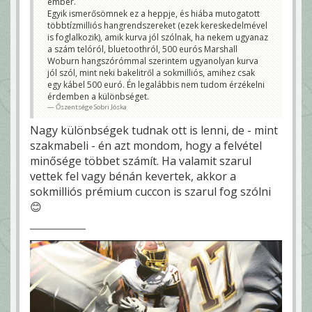
ember.
Egyik ismerősömnek ez a heppje, és hiába mutogatott
többtízmilliós hangrendszereket (ezek kereskedelmével
is foglalkozik), amik kurva jól szólnak, ha nekem ugyanaz
a szám telóról, bluetoothról, 500 eurós Marshall
Woburn hangszórómmal szerintem ugyanolyan kurva
jól szól, mint neki bakelitről a sokmilliós, amihez csak
egy kábel 500 euró. Én legalábbis nem tudom érzékelni
érdemben a különbséget.
Őszentsége Sobri Jóska
Nagy különbségek tudnak ott is lenni, de - mint
szakmabeli - én azt mondom, hogy a felvétel
minősége többet számít. Ha valamit szarul
vettek fel vagy bénán kevertek, akkor a
sokmilliós prémium cuccon is szarul fog szólni
😊