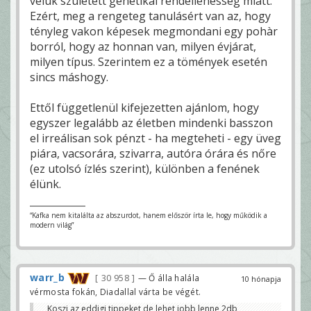
velük született genetikai rendellenesség miatt.
Ezért, meg a rengeteg tanulásért van az, hogy
tényleg vakon képesek megmondani egy pohàr
borról, hogy az honnan van, milyen évjárat,
milyen típus. Szerintem ez a tömények esetén
sincs máshogy.
Ettől függetlenül kifejezetten ajánlom, hogy
egyszer legalább az életben mindenki basszon
el irreálisan sok pénzt - ha megteheti - egy üveg
piára, vacsorára, szivarra, autóra órára és nőre
(ez utolsó ízlés szerint), különben a fenének
élünk.
“Kafka nem kitalálta az abszurdot, hanem először írta le, hogy működik a
modern világ”
warr_b
30 958
— Ő álla halála
10 hónapja
vérmosta fokán, Diadallal várta be végét.
Koszi az eddigi tippeket de lehet jobb lenne 2db