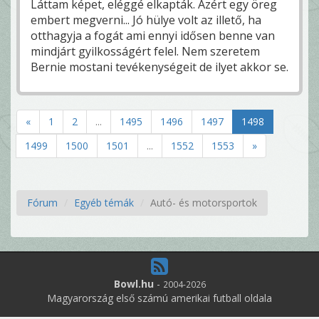
Láttam képet, eléggé elkapták. Azért egy öreg
embert megverni... Jó hülye volt az illető, ha
otthagyja a fogát ami ennyi idősen benne van
mindjárt gyilkosságért felel. Nem szeretem
Bernie mostani tevékenységeit de ilyet akkor se.
«
1
2
...
1495
1496
1497
1498
1499
1500
1501
...
1552
1553
»
Fórum
Egyéb témák
Autó- és motorsportok
Bowl.hu
-
2004-2026
Magyarország első számú amerikai futball oldala