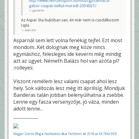
http://www.nemzetisport.hu/motogp/talmacsi-
gabor-csapat-nelkul-maradt-2054921/
gamerkr
Az Aspar óta bukóban van, én már nem is csodálkozom
rajta.
apeszos
Asparnál sem lett volna fenékig tejfel. Ezt most
mondom...Két dolognak meg köze nincs
egymáshoz, felesleges ide keverni még mindig
azt az ügyet. Németh Balázs hol van azóta pl?
:rolleyes:
Viszont remélem lesz valami csapat ahol lesz
hely. Sok változás lesz még itt áprilisig. Mondjuk
Banderas talán jobban belenyúlhatna a zsebbe.
Lenne egy fasza versenyzője, jó váza, minden
adott lenne...
Magyar Giants Blog
a
Facebookon
és a
Twitteren
is!
2018-as FA TRACKER