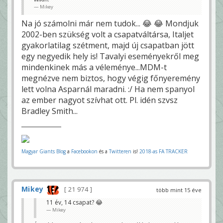
Mikey
Na jó számolni már nem tudok... 😂 😂 Mondjuk
2002-ben szükség volt a csapatváltársa, Italjet
gyakorlatilag szétment, majd új csapatban jött
egy negyedik hely is! Tavalyi eseményekről meg
mindenkinek más a véleménye...MDM-t
megnézve nem biztos, hogy végig főnyeremény
lett volna Asparnál maradni. :/ Ha nem spanyol
az ember nagyot szívhat ott. Pl. idén szvsz
Bradley Smith...
Magyar Giants Blog
a
Facebookon
és a
Twitteren
is!
2018-as FA TRACKER
Mikey
21 974
több mint 15 éve
11 év, 14 csapat? 😂
Mikey