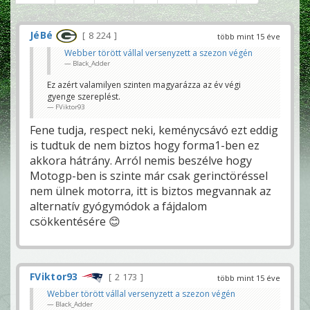
JéBé
8 224
több mint 15 éve
Webber törött vállal versenyzett a szezon végén
Black_Adder
Ez azért valamilyen szinten magyarázza az év végi
gyenge szereplést.
FViktor93
Fene tudja, respect neki, keménycsávó ezt eddig
is tudtuk de nem biztos hogy forma1-ben ez
akkora hátrány. Arról nemis beszélve hogy
Motogp-ben is szinte már csak gerinctöréssel
nem ülnek motorra, itt is biztos megvannak az
alternatív gyógymódok a fájdalom
csökkentésére 😊
FViktor93
2 173
több mint 15 éve
Webber törött vállal versenyzett a szezon végén
Black_Adder