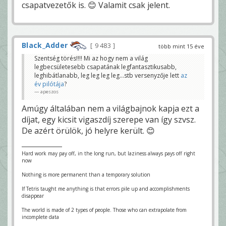
csapatvezetők is. 😊 Valamit csak jelent.
Black_Adder
9 483
több mint 15 éve
Szentség törés!!!! Mi az hogy nem a világ
legbecsületesebb csapatának legfantasztikusabb,
leghibátlanabb, leg leg leg leg...stb versenyzője lett
az
év pilótája
?
apeszos
Amúgy általában nem a világbajnok kapja ezt a
díjat, egy kicsit vigaszdíj szerepe van így szvsz.
De azért örülök, jó helyre került. 😊
Hard work may pay off, in the long run, but laziness always pays off right
now
Nothing is more permanent than a temporary solution
If Tetris taught me anything is that errors pile up and accomplishments
disappear
The world is made of 2 types of people. Those who can extrapolate from
incomplete data