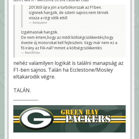
2013tól újra jön a turbókorszak az F1ben.
izgisnek hangzik, de sztem sajnos nem térnek
vissza a régi idők ettől
konqueror
Izgalmasnak hangzik.
De nem értem,hogy az mitől költségcsökkentés,hogy
évente új motorokat kell fejleszteni. Vagy már nem ez a
fő irány az FIA-nál? mmint a költségcsökkentés
MattMiller
nehéz valamilyen logikát is találni manapság az
F1-ben sajnos. Talán ha Ecclestone/Mosley
eltakarodik végre.
TALÁN.