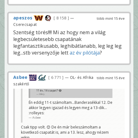
apeszos
8 158
—
több mint 15 éve
Cserecsapat
Szentség törés!!!! Mi az hogy nem a világ
legbecsületesebb csapatának
legfantasztikusabb, leghibátlanabb, leg leg leg
leg...stb versenyzője lett
az év pilótája
?
Asbee
6 771
— OL- és Afrika
több mint 15 éve
szakértő
11 év, 14 csapat? 😂
Mikey
Én eddig 11-t számoltam...Banderasékkal 12. De
akkor legyen igazad és legyen meg a 13-dik...
:rolleyes:
Asbee
Csak tipp volt. 😊 De én már beleszámoltam a
következő csapatát is, ami a 13. lesz, ahogy nézem
wikin.