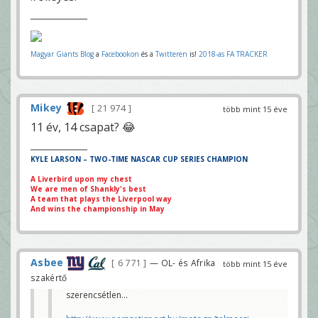
Magyar Giants Blog
a
Facebookon
és a
Twitteren
is!
2018-as FA TRACKER
Mikey
21 974
több mint 15 éve
11 év, 14 csapat? 😂
KYLE LARSON – TWO-TIME NASCAR CUP SERIES CHAMPION
A Liverbird upon my chest
We are men of Shankly's best
A team that plays the Liverpool way
And wins the championship in May
Asbee
6 771
— OL- és Afrika
több mint 15 éve
szakértő
szerencsétlen...