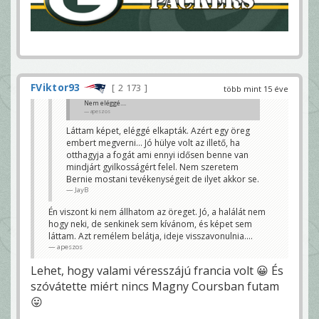
FViktor93
2 173
több mint 15 éve
Nem eléggé....
apeszos
Láttam képet, eléggé elkapták. Azért egy öreg
embert megverni... Jó hülye volt az illető, ha
otthagyja a fogát ami ennyi idősen benne van
mindjárt gyilkosságért felel. Nem szeretem
Bernie mostani tevékenységeit de ilyet akkor se.
JayB
Én viszont ki nem állhatom az öreget. Jó, a halálát nem
hogy neki, de senkinek sem kívánom, és képet sem
láttam. Azt remélem belátja, ideje visszavonulnia....
apeszos
Lehet, hogy valami véresszájú francia volt 😀 És
szóvátette miért nincs Magny Coursban futam
😛