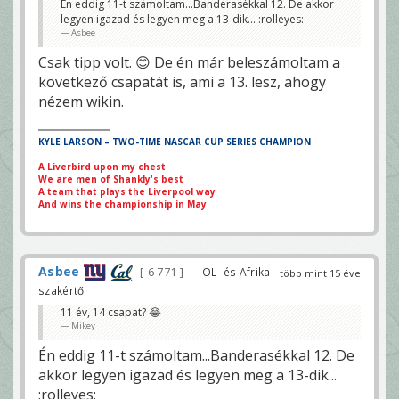
Én eddig 11-t számoltam...Banderasékkal 12. De akkor
legyen igazad és legyen meg a 13-dik... :rolleyes:
Asbee
Csak tipp volt. 😊 De én már beleszámoltam a
következő csapatát is, ami a 13. lesz, ahogy
nézem wikin.
KYLE LARSON – TWO-TIME NASCAR CUP SERIES CHAMPION
A Liverbird upon my chest
We are men of Shankly's best
A team that plays the Liverpool way
And wins the championship in May
Asbee
6 771
— OL- és Afrika
több mint 15 éve
szakértő
11 év, 14 csapat? 😂
Mikey
Én eddig 11-t számoltam...Banderasékkal 12. De
akkor legyen igazad és legyen meg a 13-dik...
:rolleyes: