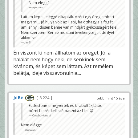
Nem eléggé....
apeszos
Láttam képet, eléggé elkapták. Azért egy öreg embert
megverni... Jó hülye volt az illető, ha otthagyja a fogát
ami ennyi idősen benne van mindjárt gyilkosságért felel.
Nem szeretem Bernie mostani tevékenységeit de ilyet
akkor se.
JayB
Én viszont ki nem állhatom az öreget. Jó, a
halálát nem hogy neki, de senkinek sem
kívánom, és képet sem láttam. Azt remélem
belátja, ideje visszavonulnia....
JéBé
8 224
több mint 15 éve
Ecclestone-t megverték és kirabolták,látod
börni faszér kell szétbaszni az f1et 😀
Cowboykarcsi
Nem eléggé....
apeszos