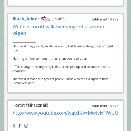
Black_Adder
9 483
több mint 15 éve
Webber törött vállal versenyzett a szezon
végén
Hard work may pay off, in the long run, but laziness always pays off right
now
Nothing is more permanent than a temporary solution
If Tetris taught me anything is that errors pile up and accomplishments
disappear
The world is made of 2 types of people. Those who can extrapolate from
incomplete data
Törölt felhasználó
több mint 15 éve
http://www.youtube.com/watch?v=MwtvlxFIWUU
R.I.P. 😕