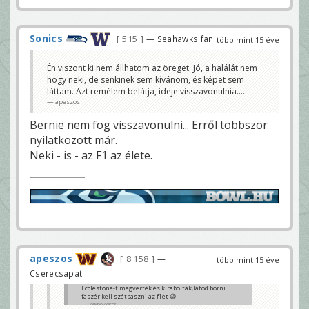
Sonics
515
— Seahawks fan
több mint 15 éve
Én viszont ki nem állhatom az öreget. Jó, a halálát nem
hogy neki, de senkinek sem kívánom, és képet sem
láttam. Azt remélem belátja, ideje visszavonulnia....
apeszos
Bernie nem fog visszavonulni... Erről többször
nyilatkozott már.
Neki - is - az F1 az élete.
apeszos
8 158
—
több mint 15 éve
Cserecsapat
Ecclestone-t megverték és kirabolták,látod börni
faszér kell szétbaszni az f1et 😀
Cowboykarcsi