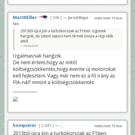
MattMiller
396
— Jerod Mayo
több mint 15 éve
fan
2013tól újra jön a turbókorszak az F1ben. izgisnek
hangzik, de sztem sajnos nem térnek vissza a régi idők
ettől
konqueror
Izgalmasnak hangzik.
De nem értem,hogy az mitől
költségcsökkentés,hogy évente új motorokat
kell fejleszteni. Vagy már nem ez a fő irány az
FIA-nál? mmint a költségcsökkentés
konqueror
2 491
— ...
több mint 15 éve
2013tól újra jön a turbókorszak az F1ben.