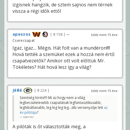
izgisnek hangzik, de sztem sajnos nem térnek
vissza a régi idők ettől
apeszos
8 158
—
több mint 15 éve
Cserecsapat
Igaz, igaz.... Mégis. Hát folt van a mundéron!!!!
Hová tették a szemüket ezek a hozzá nem értő
csapatvezetők? Amikor ott volt előttük Mr.
Tökéletes? Hát hová lesz így a világ?
JéBé
8 224
több mint 15 éve
Szentség törés!!!! Mi az hogy nem a világ
legbecsületesebb csapatának legfantasztikusabb,
leghibátlanabb, leg leg leg leg...stb versenyzője lett
az
év pilótája
?
apeszos
A pilóták is őt választották meg, a