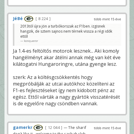
JéBé
8 224
több mint 15 éve
2013tól újra jön a turbókorszak az F1ben. izgisnek
hangzik, de sztem sajnos nem térnek vissza a régi idők
ettől
konqueror
Ja 1.4-es feltöltős motorok lesznek... Aki komoly
hangélményt akar átélni annak még van két éve
kilátogatni Hungaroringre, utána gyenge lesz.
szerk: Az a költésgcsökkentés hogy
megpróbálják az utcai autókhoz közelíteni az
F1-es fejlesztéseket így nem kidobott pénz az
egész. Ettől várták a nagy gyártók visszatérését
is de egyelőre nagy csöndben vannak.
gamerkr
12 044
— The sharif
több mint 15 éve
don't like it - welcome to the casbah club