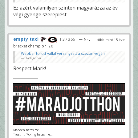
Ez azért valamilyen szinten magyarázza az év
végi gyenge szereplést.
empty taxi
37 366
— NFL
több mint 15 éve
bracket champion '26
Webber törött vállal versenyzett a szezon végén
Black_Adder
Respect Mark!
Madden hates me.
Trust, it f*cking hates me...