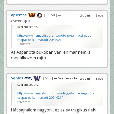
apeszos
8 158
—
több mint 15 éve
Cserecsapat
szerencsétlen...
http://www.nemzetisport.hu/motogp/talmacsi-gabor-
csapat-nelkul-maradt-2054921/
gamerkr
Az Aspar óta bukóban van, én már nem is
csodálkozom rajta.
Sonics
515
— Seahawks fan
több mint 15 éve
szerencsétlen...
http://www.nemzetisport.hu/motogp/talmacsi-gabor-
csapat-nelkul-maradt-2054921/
gamerkr
Hát sajnálom nagyon... ez az év tragikus neki