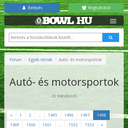
Belépés
Regisztráció
Fórum
Egyéb témák
Autó- és motorsportok
Autó- és motorsportok
20 feliratkozó
«
1
2
...
1495
1496
1497
1498
1499
1500
1501
...
1552
1553
»