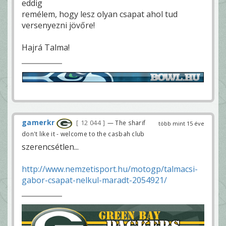
eddig
remélem, hogy lesz olyan csapat ahol tud
versenyezni jövőre!
Hajrá Talma!
gamerkr
12 044
— The sharif
több mint 15 éve
don't like it - welcome to the casbah club
szerencsétlen...
http://www.nemzetisport.hu/motogp/talmacsi-
gabor-csapat-nelkul-maradt-2054921/