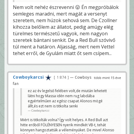
Nem volt nehéz észrevenni 😛 Én megpróbálok
semleges maradni, mert magát a versenyt
szeretem, nem húzok sehová sem. De Czollner
kihozza belőlem az állatot, pedig amúgy elég
türelmes természetű vagyok, nem nagyon
szeretek bántani senkit. De a Red Bull szóvivő
túl ment a határon. Aljasság, mert nem Vettel
tehet erről, de Gyulám miatt őt sem csípem...
Cowboykarcsi
1 874
— Cowboys
több mint 15 éve
fan
ez az év legelső felében volt,de miután lehetett
látni hogy Massa idén nem rug labdába
egyértelműen az egész csapat Alonos mögé
állt,és ezt nem is titkolta senki
Cowboykarcsi
Miért is titkolták volna? Így volt helyes. A Red Bull azt
hitte erőből FÖLÉNYESEN nyerik mindkét VB-t, tehát
könnyen hangoztatták a véleményüket. De mivel Alonso