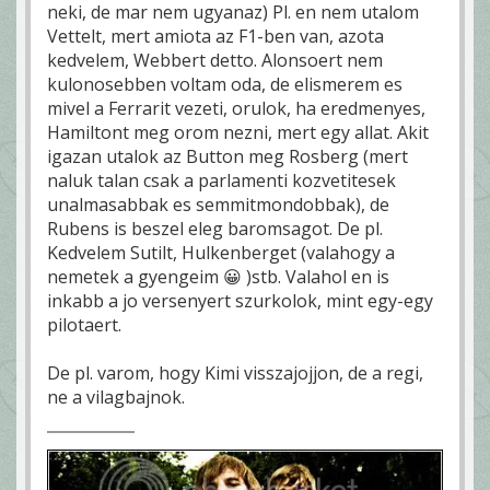
neki, de mar nem ugyanaz) Pl. en nem utalom
Vettelt, mert amiota az F1-ben van, azota
kedvelem, Webbert detto. Alonsoert nem
kulonosebben voltam oda, de elismerem es
mivel a Ferrarit vezeti, orulok, ha eredmenyes,
Hamiltont meg orom nezni, mert egy allat. Akit
igazan utalok az Button meg Rosberg (mert
naluk talan csak a parlamenti kozvetitesek
unalmasabbak es semmitmondobbak), de
Rubens is beszel eleg baromsagot. De pl.
Kedvelem Sutilt, Hulkenberget (valahogy a
nemetek a gyengeim 😀 )stb. Valahol en is
inkabb a jo versenyert szurkolok, mint egy-egy
pilotaert.
De pl. varom, hogy Kimi visszajojjon, de a regi,
ne a vilagbajnok.