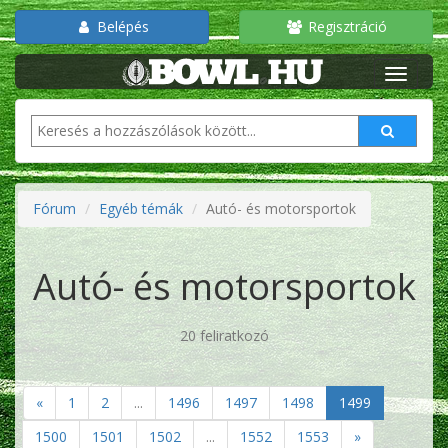
Belépés
Regisztráció
Fórum
Egyéb témák
Autó- és motorsportok
Autó- és motorsportok
20 feliratkozó
«
1
2
...
1496
1497
1498
1499
1500
1501
1502
...
1552
1553
»