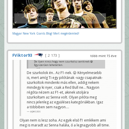
Magyar New York Giants Blog! Mert megérdemled!
FViktor93
2 173
több mint 15 éve
De ilyen nincs hogy nem szurkolsz senkinek 😀
Egyszerűen lehetetlen.
JayB
De szurkolok én.. Az F1-nek. 😛 Kényelmesebb
is, mert amíg Ti egy pilótának -vagy csapatnak-
szurkoltok mindenki más ellen, addig nekem
mindegy ki nyer, csak a Red Bull ne... Nagyon
régóta nézem az F1-et, akinek utoljára
szurkoltam az Senna volt. Olyan pilóta meg
nincs jelenleg az együléses kategóriákban. Igaz
a többiben sem nagyon....
apeszos
Olyan nem is lesz soha. Az egyik első f1 emlékem ami
meg is maradt az Senna halála, ő a legnagyobb all time.