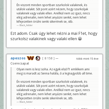
Én viszont minden sportban szurkolok valakinek, és
utálok valakit. Sőt pont azért nézem, hogy szurkoljak
valakinek vagy valaki ellen. Anélkül nem az igazi, nincs
elég adrenalin, nem lehet anyázni senkit, nem lehet
kifejezetten örülni senki sikerének se, stb.
Black_Adder
Ezt adom. Csak úgy lehet nézni a mai F1et, hogy
szurkolsz valakinek vagy valaki ellen 😀
apeszos
8 158
—
több mint 15 éve
Cserecsapat
Olyan nem is lesz soha. Az egyik első f1 emlékem ami
meg is maradt az Senna halála, ő a legnagyobb all time.
Én viszont minden sportban szurkolok valakinek, és
utálok valakit. Sőt pont azért nézem, hogy szurkoljak
valakinek vagy valaki ellen. Anélkül nem az igazi, nincs
elég adrenalin, nem lehet anyázni senkit, nem lehet
kifejezetten örülni senki sikerének se, stb.
Black_Adder