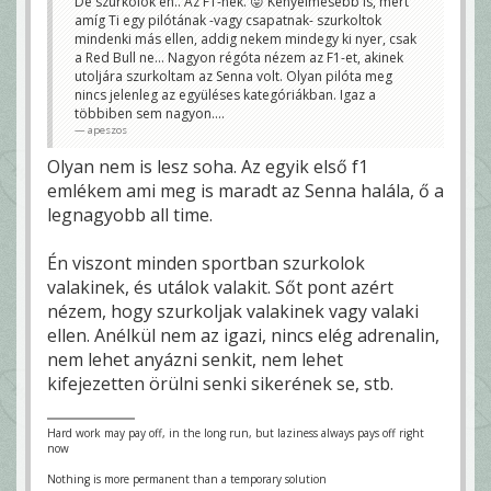
De szurkolok én.. Az F1-nek. 😛 Kényelmesebb is, mert
amíg Ti egy pilótának -vagy csapatnak- szurkoltok
mindenki más ellen, addig nekem mindegy ki nyer, csak
a Red Bull ne... Nagyon régóta nézem az F1-et, akinek
utoljára szurkoltam az Senna volt. Olyan pilóta meg
nincs jelenleg az együléses kategóriákban. Igaz a
többiben sem nagyon....
apeszos
Olyan nem is lesz soha. Az egyik első f1
emlékem ami meg is maradt az Senna halála, ő a
legnagyobb all time.
Én viszont minden sportban szurkolok
valakinek, és utálok valakit. Sőt pont azért
nézem, hogy szurkoljak valakinek vagy valaki
ellen. Anélkül nem az igazi, nincs elég adrenalin,
nem lehet anyázni senkit, nem lehet
kifejezetten örülni senki sikerének se, stb.
Hard work may pay off, in the long run, but laziness always pays off right
now
Nothing is more permanent than a temporary solution