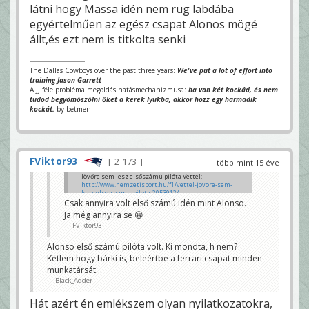
látni hogy Massa idén nem rug labdába
egyértelműen az egész csapat Alonos mögé
állt,és ezt nem is titkolta senki
The Dallas Cowboys over the past three years:
We've put a lot of effort into
training Jason Garrett
A JJ féle probléma megoldás hatásmechanizmusa:
ha van két kockád, és nem
tudod begyömöszölni őket a kerek lyukba, akkor hozz egy harmadik
kockát.
by betmen
FViktor93
2 173
több mint 15 éve
Jövőre sem lesz elsőszámú pilóta Vettel:
http://www.nemzetisport.hu/f1/vettel-jovore-sem-
lesz-elso-szamu-pilota-2053912/
Csak annyira volt első számú idén mint Alonso.
Ezek szerint idén nem volt az? Biztos rossz VB-t
Ja még annyira se 😀
néztem. 😛
FViktor93
Black_Adder
Alonso első számú pilóta volt. Ki mondta, h nem?
Kétlem hogy bárki is, beleértbe a ferrari csapat minden
munkatársát...
Black_Adder
Hát azért én emlékszem olyan nyilatkozatokra,