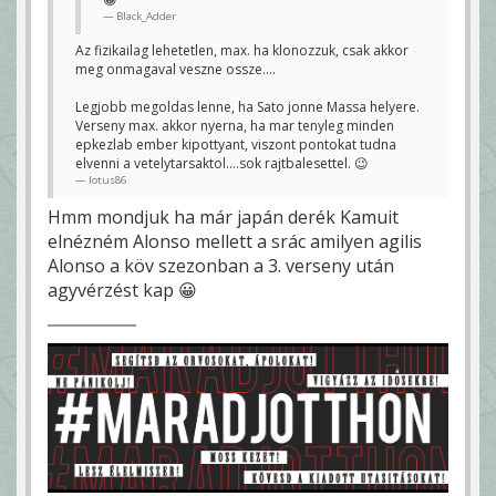
Black_Adder
Az fizikailag lehetetlen, max. ha klonozzuk, csak akkor
meg onmagaval veszne ossze....
Legjobb megoldas lenne, ha Sato jonne Massa helyere.
Verseny max. akkor nyerna, ha mar tenyleg minden
epkezlab ember kipottyant, viszont pontokat tudna
elvenni a vetelytarsaktol....sok rajtbalesettel. 😉
lotus86
Hmm mondjuk ha már japán derék Kamuit
elnézném Alonso mellett a srác amilyen agilis
Alonso a köv szezonban a 3. verseny után
agyvérzést kap 😀