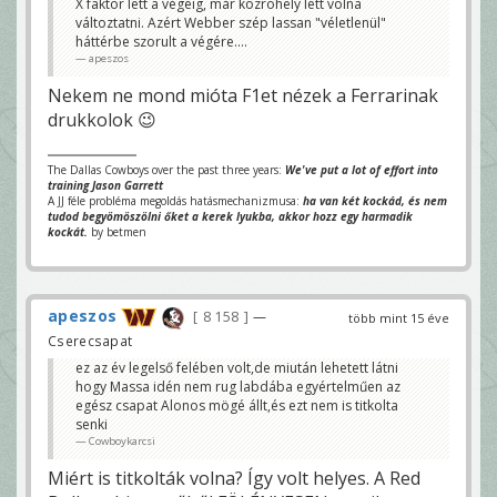
X faktor lett a végéig, már közröhely lett volna
változtatni. Azért Webber szép lassan "véletlenül"
háttérbe szorult a végére....
apeszos
Nekem ne mond mióta F1et nézek a Ferrarinak
drukkolok 😉
The Dallas Cowboys over the past three years:
We've put a lot of effort into
training Jason Garrett
A JJ féle probléma megoldás hatásmechanizmusa:
ha van két kockád, és nem
tudod begyömöszölni őket a kerek lyukba, akkor hozz egy harmadik
kockát.
by betmen
apeszos
8 158
—
több mint 15 éve
Cserecsapat
ez az év legelső felében volt,de miután lehetett látni
hogy Massa idén nem rug labdába egyértelműen az
egész csapat Alonos mögé állt,és ezt nem is titkolta
senki
Cowboykarcsi
Miért is titkolták volna? Így volt helyes. A Red