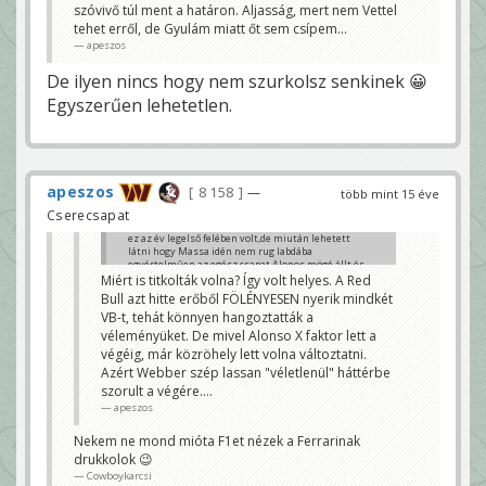
szóvivő túl ment a határon. Aljasság, mert nem Vettel
tehet erről, de Gyulám miatt őt sem csípem...
apeszos
De ilyen nincs hogy nem szurkolsz senkinek 😀
Egyszerűen lehetetlen.
apeszos
8 158
—
több mint 15 éve
Cserecsapat
ez az év legelső felében volt,de miután lehetett
látni hogy Massa idén nem rug labdába
egyértelműen az egész csapat Alonos mögé állt,és
ezt nem is titkolta senki
Miért is titkolták volna? Így volt helyes. A Red
Cowboykarcsi
Bull azt hitte erőből FÖLÉNYESEN nyerik mindkét
VB-t, tehát könnyen hangoztatták a
véleményüket. De mivel Alonso X faktor lett a
végéig, már közröhely lett volna változtatni.
Azért Webber szép lassan "véletlenül" háttérbe
szorult a végére....
apeszos
Nekem ne mond mióta F1et nézek a Ferrarinak
drukkolok 😉
Cowboykarcsi