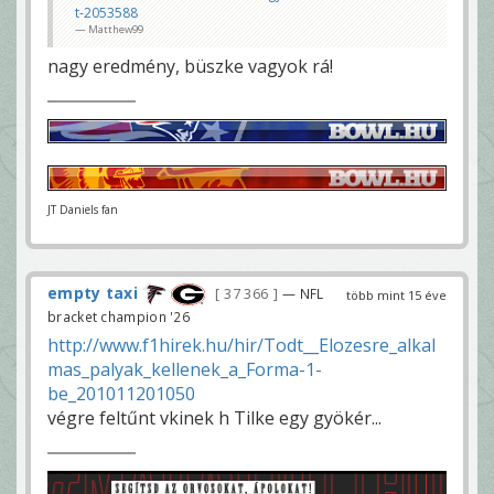
t-2053588
Matthew99
nagy eredmény, büszke vagyok rá!
JT Daniels fan
empty taxi
37 366
— NFL
több mint 15 éve
bracket champion '26
http://www.f1hirek.hu/hir/Todt__Elozesre_alkal
mas_palyak_kellenek_a_Forma-1-
be_201011201050
végre feltűnt vkinek h Tilke egy gyökér...