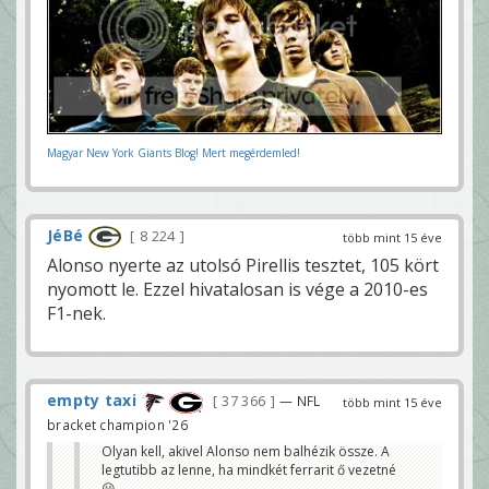
Magyar New York Giants Blog! Mert megérdemled!
JéBé
8 224
több mint 15 éve
Alonso nyerte az utolsó Pirellis tesztet, 105 kört
nyomott le. Ezzel hivatalosan is vége a 2010-es
F1-nek.
empty taxi
37 366
— NFL
több mint 15 éve
bracket champion '26
Olyan kell, akivel Alonso nem balhézik össze. A
legtutibb az lenne, ha mindkét ferrarit ő vezetné
😀