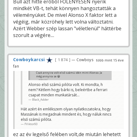
Bull azt hitte erőből FÖLÉNYESEN nyerik
mindkét VB-t, tehát könnyen hangoztatták a
véleményüket. De mivel Alonso X faktor lett a
végéig, már közröhely lett volna változtatni.
Azért Webber szép lassan "véletlenül" háttérbe
szorult a végére....
Cowboykarcsi
1 874
— Cowboys
több mint 15 éve
fan
Csak annyira volt első számú idén mint Alonso. Ja
még annyira se 😀
FViktor93
Alonso első számú pilóta volt. Ki mondta, h
nem? Kétlem hogy bárki is, beleértbe a ferrari
csapat minden munkatársát...
Black_Adder
Hát azért én emlékszem olyan nyilatkozatokra, hogy
Massának is megadnak mindent és, hogy náluk nincs
első számú pilóta.
FViktor93
ez az év legelső felében volt,de miután lehetett