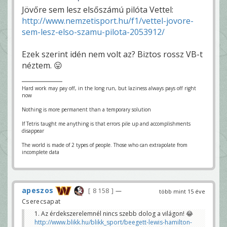
Jövőre sem lesz elsőszámú pilóta Vettel:
http://www.nemzetisport.hu/f1/vettel-jovore-
sem-lesz-elso-szamu-pilota-2053912/
Ezek szerint idén nem volt az? Biztos rossz VB-t
néztem. 😛
Hard work may pay off, in the long run, but laziness always pays off right
now
Nothing is more permanent than a temporary solution
If Tetris taught me anything is that errors pile up and accomplishments
disappear
The world is made of 2 types of people. Those who can extrapolate from
incomplete data
apeszos
8 158
—
több mint 15 éve
Cserecsapat
1. Az érdekszerelemnél nincs szebb dolog a világon! 😂
http://www.blikk.hu/blikk_sport/beegett-lewis-hamilton-