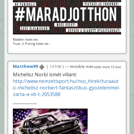
Madden hates me.
Trust, it f*cking hates me...
Matthew99
10 596
— Invisible man
több mint 15 éve
Michelisz Norbi ismét villant:
http://www.nemzetisport.hu/nso_hirek/turaaut
o-michelisz-norbert-fantasztikus-gyozelemmel-
zarta-a-vb-t-2053588