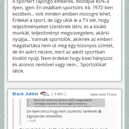
A sportért rajongó emberek, mondjuk 85%-a
ilyen, igen. Én imádtam sportolni, kb. 1972-ben
kezdtem.... volt minden amiben mozogni lehet.
Érdekel a sport, de úgy ülök le a TV elé, hogy
teljesítményeket szeretnék látni, és a kiváló
munkát, teljesítményt megsüvegelem, akárki
nyújtja.... Vannak sportolók, akiknek az emberi
magatartása nem üt meg egy bizonyos szintet,
de én azért nézem, mert az adott sportban
kiválót nyújt. Nem érdekel hogy kivel hányszor,
és azonos neművel vagy nem.... Sportolókat
látok.
Black_Adder
9 483
több mint 15 éve
Nem volt nehéz észrevenni 😛 Én megpróbálok
semleges maradni, mert magát a versenyt
szeretem, nem húzok sehová sem. De Czollner
kihozza belőlem az állatot, pedig amúgy elég
De ilyen nincs hogy nem szurkolsz senkinek 😀
türelmes természetű vagyok, nem nagyon szeretek
Egyszerűen lehetetlen.
bántani senkit. De a Red Bull szóvivő túl ment a
JayB
határon. Aljasság, mert nem Vettel tehet erről, de
Gyulám miatt őt sem csípem...
apeszos