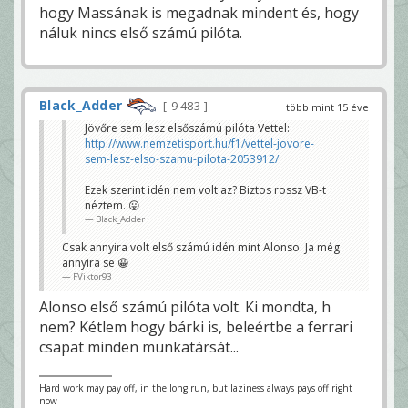
hogy Massának is megadnak mindent és, hogy
náluk nincs első számú pilóta.
Black_Adder
9 483
több mint 15 éve
Jövőre sem lesz elsőszámú pilóta Vettel:
http://www.nemzetisport.hu/f1/vettel-jovore-
sem-lesz-elso-szamu-pilota-2053912/
Ezek szerint idén nem volt az? Biztos rossz VB-t
néztem. 😛
Black_Adder
Csak annyira volt első számú idén mint Alonso. Ja még
annyira se 😀
FViktor93
Alonso első számú pilóta volt. Ki mondta, h
nem? Kétlem hogy bárki is, beleértbe a ferrari
csapat minden munkatársát...
Hard work may pay off, in the long run, but laziness always pays off right
now