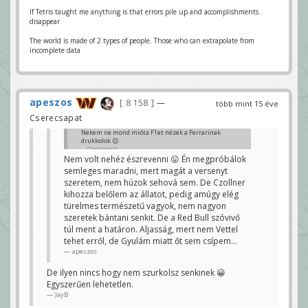
If Tetris taught me anything is that errors pile up and accomplishments
disappear
The world is made of 2 types of people. Those who can extrapolate from
incomplete data
apeszos
8 158
—
több mint 15 éve
Cserecsapat
Nekem ne mond mióta F1et nézek a Ferrarinak
drukkolok 😉
Cowboykarcsi
Nem volt nehéz észrevenni 😛 Én megpróbálok
semleges maradni, mert magát a versenyt
szeretem, nem húzok sehová sem. De Czollner
kihozza belőlem az állatot, pedig amúgy elég
türelmes természetű vagyok, nem nagyon
szeretek bántani senkit. De a Red Bull szóvivő
túl ment a határon. Aljasság, mert nem Vettel
tehet erről, de Gyulám miatt őt sem csípem...
apeszos
De ilyen nincs hogy nem szurkolsz senkinek 😀
Egyszerűen lehetetlen.
JayB