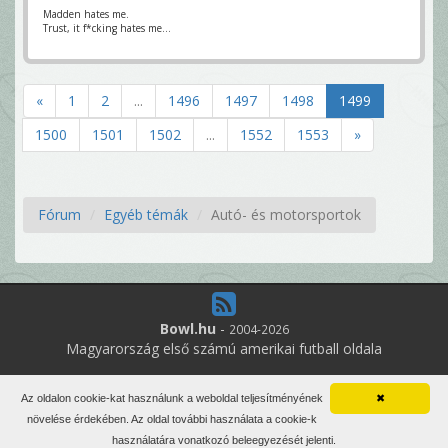
Madden hates me.
Trust, it f*cking hates me...
«
1
2
...
1496
1497
1498
1499
1500
1501
1502
...
1552
1553
»
Fórum
Egyéb témák
Autó- és motorsportok
Bowl.hu
-
2004-2026
Magyarország első számú amerikai futball oldala
7
online felhasználó
Az oldalon cookie-kat használunk a weboldal teljesítményének
✖
Minden jog fenntartva. Írott anyagok újraközlése csak a szerző
növelése érdekében. Az oldal további használata a cookie-k
engedélyével.
használatára vonatkozó beleegyezését jelenti.