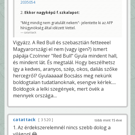
2035054
2.
Ekkor nagyképű f.szkalapot:
"Még mindig nem gratulált nekem"- jelentette ki az AFP
hírügynökség által idézett Vettel.
catattack
Vigyázz. A Red Bull és szebasztián fetteeeel
Magyarországi el nem (vagy igen?) ismert
pápája Czolnner "Red Bull" Gyula mindent hall,
és mindent lát. És megtalál. Hogy beszélhetsz
így a kedves, aranyos, szép, okos, daliás szőke
hercegről? Gyulaaaaa! Bocsáss meg nekünk
boldogtalan tudatlanoknak, esengve kérlek.....
Boldogok a lelki szegények, mert övék a
mennyek országa....
catattack
3 520
több mint 15 éve
1. Az érdekszerelemnél nincs szebb dolog a
világon! 😂