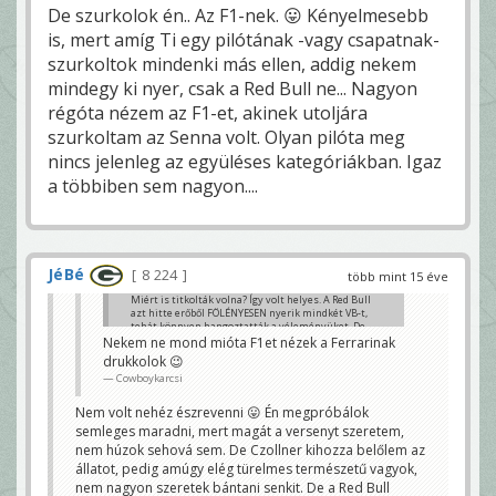
De szurkolok én.. Az F1-nek. 😛 Kényelmesebb
is, mert amíg Ti egy pilótának -vagy csapatnak-
szurkoltok mindenki más ellen, addig nekem
mindegy ki nyer, csak a Red Bull ne... Nagyon
régóta nézem az F1-et, akinek utoljára
szurkoltam az Senna volt. Olyan pilóta meg
nincs jelenleg az együléses kategóriákban. Igaz
a többiben sem nagyon....
JéBé
8 224
több mint 15 éve
Miért is titkolták volna? Így volt helyes. A Red Bull
azt hitte erőből FÖLÉNYESEN nyerik mindkét VB-t,
tehát könnyen hangoztatták a véleményüket. De
mivel Alonso X faktor lett a végéig, már közröhely
Nekem ne mond mióta F1et nézek a Ferrarinak
lett volna változtatni. Azért Webber szép lassan
drukkolok 😉
"véletlenül" háttérbe szorult a végére....
Cowboykarcsi
apeszos
Nem volt nehéz észrevenni 😛 Én megpróbálok
semleges maradni, mert magát a versenyt szeretem,
nem húzok sehová sem. De Czollner kihozza belőlem az
állatot, pedig amúgy elég türelmes természetű vagyok,
nem nagyon szeretek bántani senkit. De a Red Bull