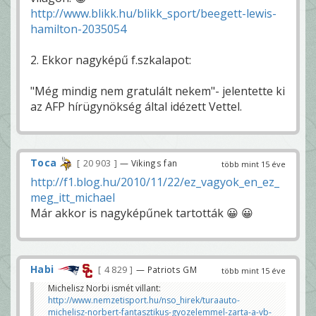
http://www.blikk.hu/blikk_sport/beegett-lewis-
hamilton-2035054
2. Ekkor nagyképű f.szkalapot:
"Még mindig nem gratulált nekem"- jelentette ki
az AFP hírügynökség által idézett Vettel.
Toca
20 903
— Vikings fan
több mint 15 éve
http://f1.blog.hu/2010/11/22/ez_vagyok_en_ez_
meg_itt_michael
Már akkor is nagyképűnek tartották 😀 😀
Habi
4 829
— Patriots GM
több mint 15 éve
Michelisz Norbi ismét villant:
http://www.nemzetisport.hu/nso_hirek/turaauto-
michelisz-norbert-fantasztikus-gyozelemmel-zarta-a-vb-