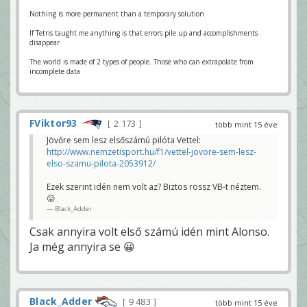
Nothing is more permanent than a temporary solution
If Tetris taught me anything is that errors pile up and accomplishments
disappear
The world is made of 2 types of people. Those who can extrapolate from
incomplete data
FViktor93
2 173
több mint 15 éve
Jövőre sem lesz elsőszámú pilóta Vettel:
http://www.nemzetisport.hu/f1/vettel-jovore-sem-lesz-
elso-szamu-pilota-2053912/
Ezek szerint idén nem volt az? Biztos rossz VB-t néztem.
😛
Black_Adder
Csak annyira volt első számú idén mint Alonso.
Ja még annyira se 😀
Black_Adder
9 483
több mint 15 éve