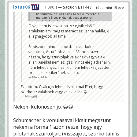
lotus86
1 090
— Saquon Barkley
több mint 15 éve
De szurkolok én.. Az F1-nek. 😛 Kényelmesebb is,
mert amíg Ti egy pilótának -vagy csapatnak-
szurkoltok mindenki más ellen, addig nekem
mindegy ki nyer, csak a Red Bull ne... Nagyon régóta
Olyan nem is lesz soha. Az egyik első f1
nézem az F1-et, akinek utoljára szurkoltam az
emlékem ami meg is maradt az Senna halála, ő
Senna volt. Olyan pilóta meg nincs jelenleg az
a legnagyobb all time.
együléses kategóriákban. Igaz a többiben sem
nagyon....
apeszos
Én viszont minden sportban szurkolok
valakinek, és utálok valakit. Sőt pont azért
nézem, hogy szurkoljak valakinek vagy valaki
ellen. Anélkül nem az igazi, nincs elég adrenalin,
nem lehet anyázni senkit, nem lehet kifejezetten
örülni senki sikerének se, stb.
Black_Adder
Ezt adom. Csak úgy lehet nézni a mai F1et, hogy
szurkolsz valakinek vagy valaki ellen 😀
FViktor93
Nekem kulonosen jo. 😀😀
Schumacher kivonulasaval kicsit megszunt
nekem a forma 1 azon resze, hogy egy
pilotanak szurkoljak. (Visszajott, szurkoltam is