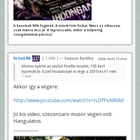
A baseball 90% fejjáték. A másik fele fizikai.
Nincs ez elbaszva,
csak másra lesz jó.
A legrosszabb, mikor a hülyeség
szorgalommal párosul.
lotus86
1 090
— Saquon Barkley
több mint 15 éve
Alonso nyerte az utolsó Pirellis tesztet, 105 kört
nyomott le. Ezzel hivatalosan is vége a 2010-es F1-nek.
JayB
Akkor igy a vegere:
http://www.youtube.com/watch?v=IsDfPsAR6MI
Jo kis video, szezonzaro musor vegen volt.
Hangulatos.