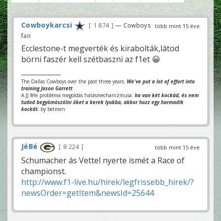
Cowboykarcsi
1 874
— Cowboys
több mint 15 éve
fan
Ecclestone-t megverték és kirabolták,látod
börni faszér kell szétbaszni az f1et 😀
The Dallas Cowboys over the past three years:
We've put a lot of effort into
training Jason Garrett
A JJ féle probléma megoldás hatásmechanizmusa:
ha van két kockád, és nem
tudod begyömöszölni őket a kerek lyukba, akkor hozz egy harmadik
kockát.
by betmen
JéBé
8 224
több mint 15 éve
Schumacher ás Vettel nyerte ismét a Race of
championst.
http://www.f1-live.hu/hirek/legfrissebb_hirek/?
newsOrder=getItem&newsId=25644