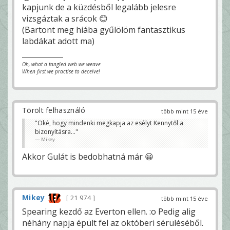
kapjunk de a küzdésből legalább jelesre
vizsgáztak a srácok 😊
(Bartont meg hiába gyűlölöm fantasztikus
labdákat adott ma)
Oh, what a tangled web we weave
When first we practise to deceive!
Törölt felhasználó
több mint 15 éve
"Oké, hogy mindenki megkapja az esélyt Kennytől a
bizonyításra..."
Mikey
Akkor Gulát is bedobhatná már 😀
Mikey
21 974
több mint 15 éve
Spearing kezdő az Everton ellen. :o Pedig alig
néhány napja épült fel az októberi sérüléséből.