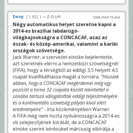
Deny
5 832
— Z-O-U!!!
több mint 15 éve
Négy automatikus helyet szeretne kapni a
2014-es brazíliai labdarúgó-
világbajnokságra a CONCACAF, azaz az
észak- és közép-amerikai, valamint a karibi
országok szövetsége.
Jack Warner, a szervezet elnöke bejelentette,
azt szeretnék elérni a nemzetközi szövetségnél
(FIFA), hogy a térségből az eddigi 3,5 helyett 4,5
csapat kvalifikálhassa magát a tornára.
"Hiszünk
abban, hogy a CONCACAF megérdemel még egy
pozíciót a torna 32 csapata között tekintettel a
zónába tartozó válogatottak eddigi teljesítményére
és a kontinentális szövetség pályán kívül elért
eredményeire"
- írta közleményében Warner.
A FIFA még nem hozta nyilvánosságra a 2014-es
vb selejtezőjének kiírását, de a CONCACAF
elnöke szerint kérésüket márciusig elbírálja a