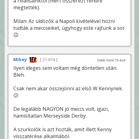
a riválisainktól (mert ősszel ezt rendre
megtették).
Milan: Az üldözők a Napoli kivételével hozni
tudták a meccseiket, úgyhogy este rajtunk a sor.
😉
Mikey
21 974
több mint 15 éve
Ilyen ideges sem voltam még döntetlen után.
Bleh.
Csak nem akar összejönni az első W Kennynek.
😕
De legalább NAGYON jó meccs volt, igazi,
hamisítatlan Merseyside Derby.
A szurkolók is azt hozták, amit illett Kenny
visszatérése alkalmából.