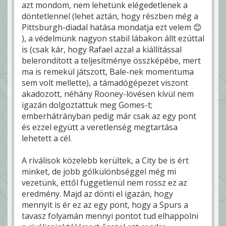
azt mondom, nem lehetünk elégedetlenek a
döntetlennel (lehet aztán, hogy részben még a
Pittsburgh-diadal hatása mondatja ezt velem 😊
), a védelmünk nagyon stabil lábakon állt ezúttal
is (csak kár, hogy Rafael azzal a kiállítással
belerondított a teljesítménye összképébe, mert
ma is remekül játszott, Bale-nek momentuma
sem volt mellette), a támadógépezet viszont
akadozott, néhány Rooney-lövésen kívül nem
igazán dolgoztattuk meg Gomes-t;
emberhátrányban pedig már csak az egy pont
és ezzel együtt a veretlenség megtartása
lehetett a cél.
A riválisok közelebb kerültek, a City be is ért
minket, de jobb gólkülönbséggel még mi
vezetünk, ettől függetlenül nem rossz ez az
eredmény. Majd az dönti el igazán, hogy
mennyit is ér ez az egy pont, hogy a Spurs a
tavasz folyamán mennyi pontot tud elhappolni