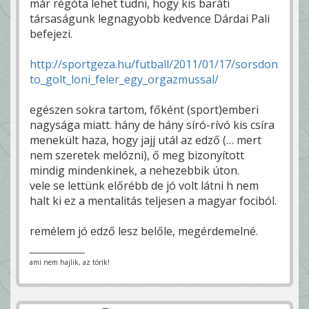
már régóta lehet tudni, hogy kis baráti
társaságunk legnagyobb kedvence Dárdai Pali
befejezi.
http://sportgeza.hu/futball/2011/01/17/sorsdon
to_golt_loni_feler_egy_orgazmussal/
egészen sokra tartom, főként (sport)emberi
nagysága miatt. hány de hány síró-rívó kis csíra
menekült haza, hogy jajj utál az edző (… mert
nem szeretek melózni), ő meg bizonyított
mindig mindenkinek, a nehezebbik úton.
vele se lettünk előrébb de jó volt látni h nem
halt ki ez a mentalitás teljesen a magyar fociból.
remélem jó edző lesz belőle, megérdemelné.
ami nem hajlik, az törik!