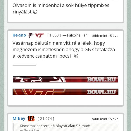
Olvasom is mindenhol a sok hülye tippmixes
rinyálást 😀
Keano
1 060
— Falcons Fan
több mint 15 éve
Vasárnap délután nem vitt rá a lélek, hogy
megnézem ismétlésben ahogy a GB szétalázza
a kedvenc csapatom...bocsi.. 😀
Mikey
21 974
több mint 15 éve
Kinéz má' soccert, nfl playoff alatt??? :mad:
Black_Adder