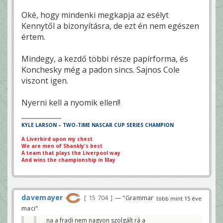
Oké, hogy mindenki megkapja az esélyt
Kennytől a bizonyításra, de ezt én nem egészen
értem.
Mindegy, a kezdő többi része papírforma, és
Konchesky még a padon sincs. Sajnos Cole
viszont igen.
Nyerni kell a nyomik ellen!!
KYLE LARSON – TWO-TIME NASCAR CUP SERIES CHAMPION
A Liverbird upon my chest
We are men of Shankly's best
A team that plays the Liverpool way
And wins the championship in May
davemayer
15 704
— "Grammar
több mint 15 éve
maci"
na a fradi nem nagyon szolgált rá a