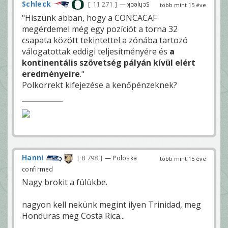
Schleck
11 271
— ʞɔǝlɥɔS
több mint 15 éve
"Hiszünk abban, hogy a CONCACAF
megérdemel még egy pozíciót a torna 32
csapata között tekintettel a zónába tartozó
válogatottak eddigi teljesítményére és
a
kontinentális szövetség pályán kívül elért
eredményeire
."
Polkorrekt kifejezése a kenőpénzeknek?
Hanni
8 798
— Poloska
több mint 15 éve
confirmed
Nagy brokit a fülükbe.
nagyon kell nekünk megint ilyen Trinidad, meg
Honduras meg Costa Rica...