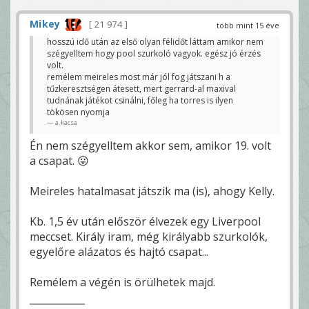
Mikey
21 974
több mint 15 éve
hosszú idő után az első olyan félidőt láttam amikor nem
szégyelltem hogy pool szurkoló vagyok. egész jó érzés
volt.
remélem meireles most már jól fog játszani h a
tűzkeresztségen átesett, mert gerrard-al maxival
tudnának játékot csinálni, főleg ha torres is ilyen
tökösen nyomja
a.kacsa
Én nem szégyelltem akkor sem, amikor 19. volt
a csapat. 😛
Meireles hatalmasat játszik ma (is), ahogy Kelly.
Kb. 1,5 év után először élvezek egy Liverpool
meccset. Király iram, még királyabb szurkolók,
egyelőre alázatos és hajtó csapat...
Remélem a végén is örülhetek majd.