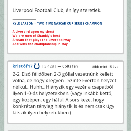
Liverpool Football Club, én így szeretlek.
KYLE LARSON – TWO-TIME NASCAR CUP SERIES CHAMPION
A Liverbird upon my chest
We are men of Shankly's best
A team that plays the Liverpool way
And wins the championship in May
kristóf17
3 428
— Colts fan
több mint 15 éve
2-2. Első félidőben 2-3 góllal vezetnünk kellett
volna, de hogy x legyen... Szinte Everton helyzet
nélkül... Huhh... Hiányzik egy vezér a csapatból
ilyen 1-0-ás helyzetekben. (vagy inkább kettő,
egy középen, egy hátul. A sors keze, hogy
konkrétan tényleg hiányzik is és nem csak úgy
látszik ilyen helyzetekben.)