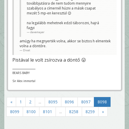
továbbjutásra de nem tudom mennyire
szabályos a címernél húzni a másik csapat
mezét 5 mp-en keresztül 😉
na legalább mehetnek edző táborozni, hajrá
fagyi
davemayer
amúgy ha megnyerték volna, akkor se biztos h elmentek
volna a döntőre.
Divat
Pistával le volt zsírozva a döntő 😛
BEARS BABY!
Sir Alex immortal
«
1
2
...
8095
8096
8097
8098
8099
8100
8101
...
8258
8259
»