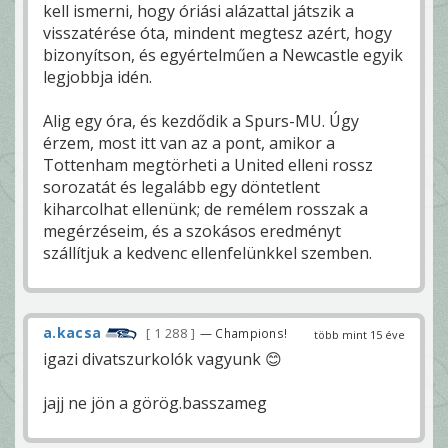
kell ismerni, hogy óriási alázattal játszik a
visszatérése óta, mindent megtesz azért, hogy
bizonyítson, és egyértelműen a Newcastle egyik
legjobbja idén.
Alig egy óra, és kezdődik a Spurs-MU. Úgy
érzem, most itt van az a pont, amikor a
Tottenham megtörheti a United elleni rossz
sorozatát és legalább egy döntetlent
kiharcolhat ellenünk; de remélem rosszak a
megérzéseim, és a szokásos eredményt
szállítjuk a kedvenc ellenfelünkkel szemben.
a.kacsa
1 288
— Champions!
több mint 15 éve
igazi divatszurkolók vagyunk 😊
jajj ne jön a görög.basszameg