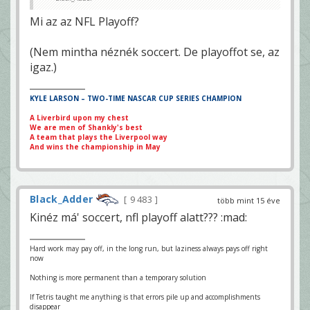
Mi az az NFL Playoff?
(Nem mintha néznék soccert. De playoffot se, az
igaz.)
KYLE LARSON – TWO-TIME NASCAR CUP SERIES CHAMPION
A Liverbird upon my chest
We are men of Shankly's best
A team that plays the Liverpool way
And wins the championship in May
Black_Adder
9 483
több mint 15 éve
Kinéz má' soccert, nfl playoff alatt??? :mad:
Hard work may pay off, in the long run, but laziness always pays off right
now
Nothing is more permanent than a temporary solution
If Tetris taught me anything is that errors pile up and accomplishments
disappear