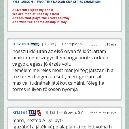
KYLE LARSON – TWO-TIME NASCAR CUP SERIES CHAMPION
A Liverbird upon my chest
We are men of Shankly's best
A team that plays the Liverpool way
And wins the championship in May
a.kacsa
1 288
— Champions!
több mint 15 éve
hosszú idő után az első olyan félidőt láttam
amikor nem szégyelltem hogy pool szurkoló
vagyok. egész jó érzés volt.
remélem meireles most már jól fog játszani h a
tűzkeresztségen átesett, mert gerrard-al
maxival tudnának játékot csinálni, főleg ha
torres is ilyen tökösen nyomja
kristof
9 182
— Browns GM
több mint 15 éve
marci, nézted A Derbyt?
igazából a játék képe alapján ki kellett volna h