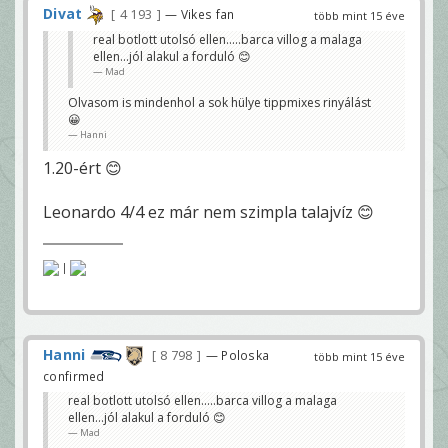
Divat
4 193
— Vikes fan
több mint 15 éve
real botlott utolsó ellen.....barca villog a malaga
ellen...jól alakul a forduló 😊
Mad
Olvasom is mindenhol a sok hülye tippmixes rinyálást
😀
Hanni
1.20-ért 😊
Leonardo 4/4 ez már nem szimpla talajvíz 😊
|
Hanni
8 798
— Poloska
több mint 15 éve
confirmed
real botlott utolsó ellen.....barca villog a malaga
ellen...jól alakul a forduló 😊
Mad