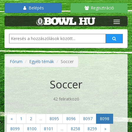
Belépés
Regisztráció
Fórum
Egyéb témák
Soccer
Soccer
42 feliratkozó
«
1
2
...
8095
8096
8097
8098
8099
8100
8101
...
8258
8259
»