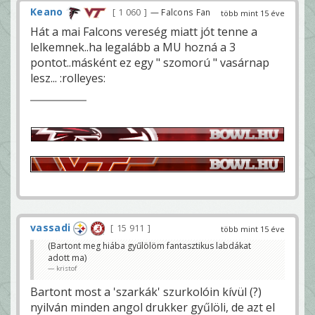
Keano
1 060
— Falcons Fan
több mint 15 éve
Hát a mai Falcons vereség miatt jót tenne a
lelkemnek..ha legalább a MU hozná a 3
pontot..másként ez egy " szomorú " vasárnap
lesz... :rolleyes:
vassadi
15 911
több mint 15 éve
(Bartont meg hiába gyűlölöm fantasztikus labdákat
adott ma)
kristof
Bartont most a 'szarkák' szurkolóin kívül (?)
nyilván minden angol drukker gyűlöli, de azt el