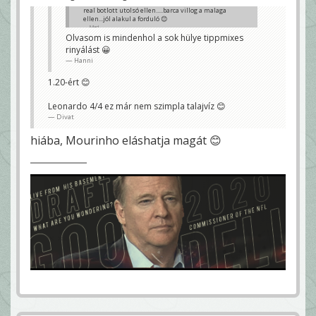
real botlott utolsó ellen.....barca villog a malaga
ellen...jól alakul a forduló 😊
Mad
Olvasom is mindenhol a sok hülye tippmixes
rinyálást 😀
Hanni
1.20-ért 😊
Leonardo 4/4 ez már nem szimpla talajvíz 😊
Divat
hiába, Mourinho eláshatja magát 😊