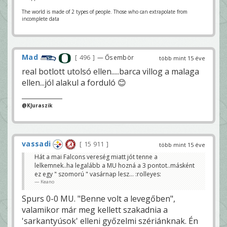
The world is made of 2 types of people. Those who can extrapolate from
incomplete data
Mad
496
— Ősembör
több mint 15 éve
real botlott utolsó ellen.....barca villog a malaga
ellen...jól alakul a forduló 😊
@KJuraszik
vassadi
15 911
több mint 15 éve
Hát a mai Falcons vereség miatt jót tenne a
lelkemnek..ha legalább a MU hozná a 3 pontot..másként
ez egy " szomorú " vasárnap lesz... :rolleyes:
Keano
Spurs 0-0 MU. "Benne volt a levegőben",
valamikor már meg kellett szakadnia a
'sarkantyúsok' elleni győzelmi szériánknak. Én