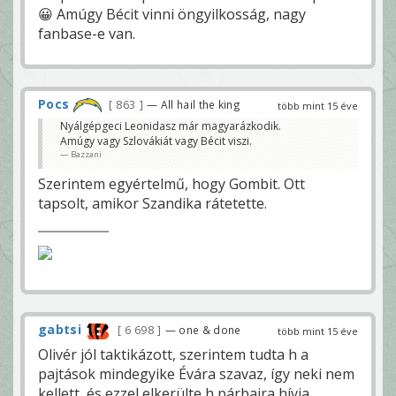
😀 Amúgy Bécit vinni öngyilkosság, nagy
fanbase-e van.
Pocs
863
— All hail the king
több mint 15 éve
Nyálgépgeci Leonidasz már magyarázkodik.
Amúgy vagy Szlovákiát vagy Bécit viszi.
Bazzani
Szerintem egyértelmű, hogy Gombit. Ott
tapsolt, amikor Szandika rátetette.
gabtsi
6 698
— one & done
több mint 15 éve
Olivér jól taktikázott, szerintem tudta h a
pajtások mindegyike Évára szavaz, így neki nem
kellett, és ezzel elkerülte h párbajra hívja.