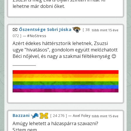
lehetne már dobni őket.
Őszentsége Sobri Jóska
38
több mint 15 éve
072
— #NoStress
Azért édekes háttérsztorik lehetnek, Zsuzsi
ugye "hivatásos", gondolom együtt melózhatott
Béci nőjével, és nagy a szakmai féltékenység 😊
Bazzani
24 276
— Axel Foley
több mint 15 éve
Amúgy lehetett a házaspárra szavazni?
Sztem nem.