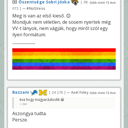
Őszentsége Sobri Jóska
38
több mint 15 éve
072
— #NoStress
Meg is van az első kieső. 😊
Mondjuk nem véletlen, de sosem nyertek még
VV-t lányok, nem vágják, hogy miről szól egy
ilyen formátum.
Bazzani
24 276
— Axel Foley
több mint 15 éve
éva hogy magyarázkodik 😀
Joci
Aszongya tudta.
Persze.