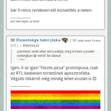
kár h nincs rendesen elő közvetítés a neten.
ami nem hajlik, az törik!
Őszentsége Sobri Jóska
38
több mint 15 éve
072
— #NoStress
szerintem senki ellen sincs esélye, meg is írtam a power
rankingban 😀 mind1 kit választ
Höri
Igen, ő az igazi "hisztis picsa" prototípusa, csak
az RTL kedvesen törtetőnek aposztrofálta.
Végülis titkárnő még mindig lehet ezután is 😊