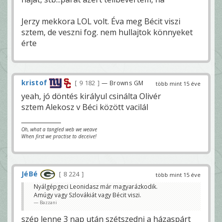
Jerzy mekkora LOL volt. Éva meg Bécit viszi
sztem, de veszni fog. nem hullajtok könnyeket
érte
kristof
9 182
— Browns GM
több mint 15 éve
yeah, jó döntés királyul csinálta Olivér
sztem Alekosz v Béci között vacilál
Oh, what a tangled web we weave
When first we practise to deceive!
JéBé
8 224
több mint 15 éve
Nyálgépgeci Leonidasz már magyarázkodik.
Amúgy vagy Szlovákiát vagy Bécit viszi.
Bazzani
szép lenne 3 nap után szétszedni a házaspárt