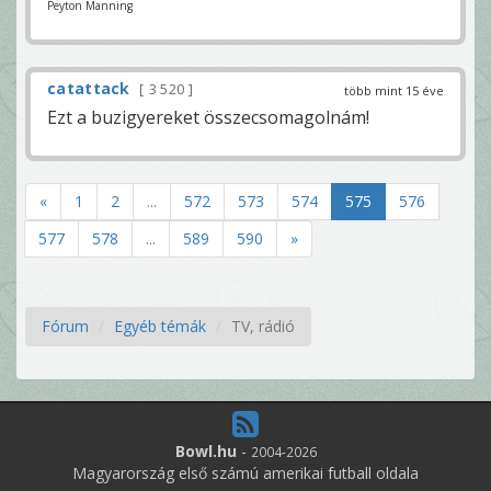
Peyton Manning
catattack
3 520
több mint 15 éve
Ezt a buzigyereket összecsomagolnám!
«
1
2
...
572
573
574
575
576
577
578
...
589
590
»
Fórum
Egyéb témák
TV, rádió
Bowl.hu
-
2004-2026
Magyarország első számú amerikai futball oldala