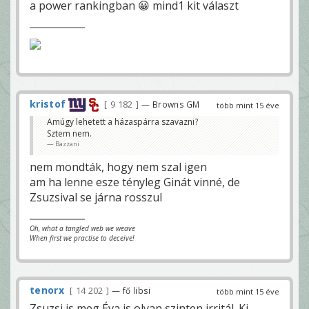
a power rankingban 😀 mind1 kit választ
kristof
9 182
— Browns GM
több mint 15 éve
Amúgy lehetett a házaspárra szavazni?
Sztem nem.
Bazzani
nem mondták, hogy nem szal igen
am ha lenne esze tényleg Ginát vinné, de
Zsuzsival se járna rosszul
Oh, what a tangled web we weave
When first we practise to deceive!
tenorx
14 202
— fő libsi
több mint 15 éve
Zsuzsi is meg Éva is olyan szinten irritál. Ki