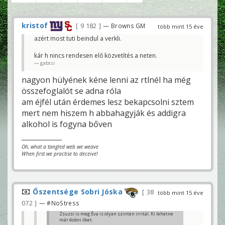
kristof
9 182
— Browns GM
több mint 15 éve
azért most tuti beindul a verkli.
kár h nincs rendesen elő közvetítés a neten.
gabtsi
nagyon hülyének kéne lenni az rtlnél ha még
összefoglalót se adna róla
am éjfél után érdemes lesz bekapcsolni sztem
mert nem hiszem h abbahagyják és addigra
alkohol is fogyna bőven
Oh, what a tangled web we weave
When first we practise to deceive!
Őszentsége Sobri Jóska
38
több mint 15 éve
072
— #NoStress
Zsuzsi is meg Éva is olyan szinten irritál. Ki lehetne
már dobni őket.