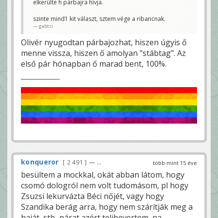
elkerülte h párbajra hívja.
szinte mind1 kit választ, sztem vége a ribancnak.
gabtsi
Olivér nyugodtan párbajozhat, hiszen úgyis ő
menne vissza, hiszen ő amolyan "stábtag". Az
első pár hónapban ő marad bent, 100%.
konqueror
2 491
— ...
több mint 15 éve
besültem a mockkal, okát abban látom, hogy
csomó dologról nem volt tudomásom, pl hogy
Zsuzsi lekurvázta Béci nőjét, vagy hogy
Szandika berág arra, hogy nem szárítják meg a
haját, stb...párat azért telibevertem, na