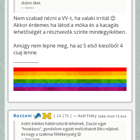
dobni őket.
tenorx
Nem szabad nézni a VV-t, ha valaki irritál 😊
Akkor érdemes ha látod a móka és a kacagás
lehetőségét a résztvevők szinte mindegyikében.
Amúgy nem lepne meg, ha az 5 első kiesőből 4
csaj lenne.
Bazzani
24 276
— Axel Foley
több mint 15 éve
Azért édekes háttérsztorik lehetnek, Zsuzsi ugye
"hivatásos", gondolom együtt melózhatott Béci nőjével,
és nagy a szakmai féltékenység 😊
Sobri Jóska