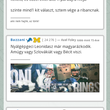
szinte mind1 kit választ, sztem vége a ribancnak.
ami nem hajlik, az törik!
Bazzani
24 276
— Axel Foley
több mint 15 éve
Nyálgépgeci Leonidasz már magyarázkodik.
Amúgy vagy Szlovákiát vagy Bécit viszi.