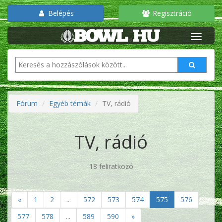
Belépés
Regisztráció
Fórum
Egyéb témák
TV, rádió
TV, rádió
18 feliratkozó
«
1
2
...
572
573
574
575
576
577
578
...
589
590
»