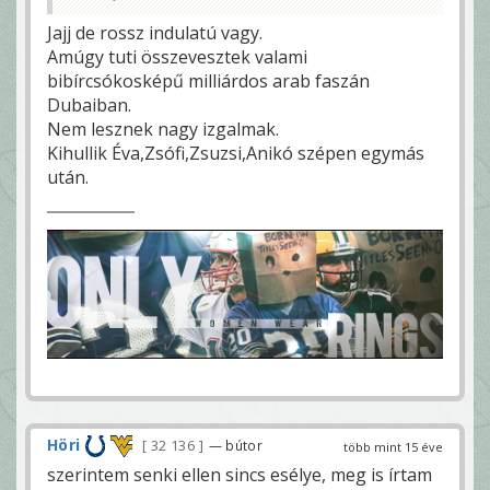
Jajj de rossz indulatú vagy.
Amúgy tuti összevesztek valami
bibírcsókosképű milliárdos arab faszán
Dubaiban.
Nem lesznek nagy izgalmak.
Kihullik Éva,Zsófi,Zsuzsi,Anikó szépen egymás
után.
Höri
32 136
— bútor
több mint 15 éve
szerintem senki ellen sincs esélye, meg is írtam