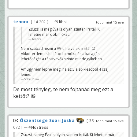
tenorx
14 202
— fő libsi
több mint 15 éve
Zsuzsi is meg Éva is olyan szinten irritál. Ki
lehetne már dobni őket.
tenorx
Nem szabad nézni a VV-t, ha valaki irritál 😊
Akkor érdemes ha látod a móka és a kacagás
lehetőségét a résztvevők szinte mindegyikében.
Amúgy nem lepne meg, ha az 5 első kiesőből 4 csaj
lenne.
Sobri Jóska
De most tényleg, te nem fojtanád meg ezt a
kettőt? 😀
Őszentsége Sobri Jóska
38
több mint 15 éve
072
— #NoStress
Zsuzsi is meg Éva is olyan szinten irritál. Ki lehetne már