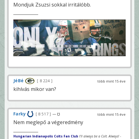
Mondjuk Zsuzsi sokkal irritálóbb.
JéBé
8 224
több mint 15 éve
kihívás mikor van?
Farky
8 517
— ℧
több mint 15 éve
Nem meglepő a végeredmény
Hungarian Indianapolis Colts Fan Club
I'll always be a Colt. Always!
-