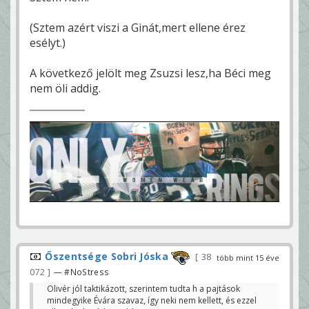
(Sztem azért viszi a Ginát,mert ellene érez
esélyt.)
A következő jelölt meg Zsuzsi lesz,ha Béci meg
nem öli addig.
Őszentsége Sobri Jóska
38
több mint 15 éve
072
— #NoStress
Olivér jól taktikázott, szerintem tudta h a pajtások
mindegyike Évára szavaz, így neki nem kellett, és ezzel