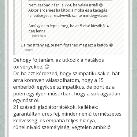
tenorx
Nem szabad nézni a VV-t, ha valaki irritál 😊
Akkor érdemes ha látod a móka és a kacagás
lehetőségét a résztvevők szinte mindegyikében.
Amúgy nem lepne meg, ha az 5 első kiesőből 4
csaj lenne.
Sobri Jóska
De most tényleg, te nem fojtanád meg ezt a kettőt? 😀
tenorx
Dehogy fojtanám, az ütközik a hatályos
törvényekbe. 😊
De ha azt kérdezed, hogy szimpatikusak e, hát
arra könnyen válaszolhatom, hogy a 15
emberből egyik se szimpatikus, de pont ez a
poén egy ilyen műsorban, hogy a sok agyatlan
egymást öli.
21.századi gladiátorjátékok, kellékek:
garantáltan üres fej, mindennemű természetes
kedvesség, és empátia teljes hiánya,
rühellnivaló személyiség, végtelen ambíció.