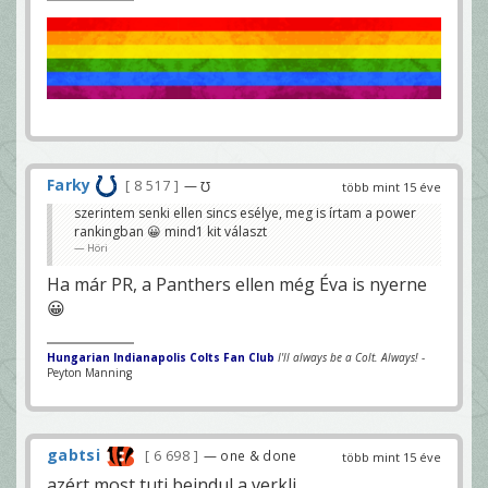
Farky
8 517
— ℧
több mint 15 éve
szerintem senki ellen sincs esélye, meg is írtam a power
rankingban 😀 mind1 kit választ
Höri
Ha már PR, a Panthers ellen még Éva is nyerne
😀
Hungarian Indianapolis Colts Fan Club
I'll always be a Colt. Always!
-
Peyton Manning
gabtsi
6 698
— one & done
több mint 15 éve
azért most tuti beindul a verkli.