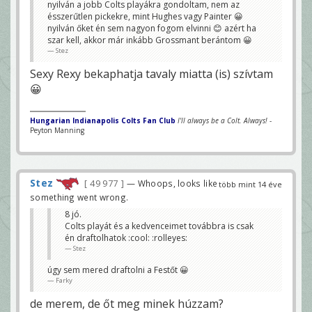
nyilván a jobb Colts playákra gondoltam, nem az
ésszerűtlen pickekre, mint Hughes vagy Painter 😀
nyilván őket én sem nagyon fogom elvinni 😊 azért ha
szar kell, akkor már inkább Grossmant berántom 😀
Stez
Sexy Rexy bekaphatja tavaly miatta (is) szívtam
😀
Hungarian Indianapolis Colts Fan Club
I'll always be a Colt. Always!
-
Peyton Manning
Stez
49 977
— Whoops, looks like
több mint 14 éve
something went wrong.
8 jó.
Colts playát és a kedvenceimet továbbra is csak
én draftolhatok :cool: :rolleyes:
Stez
úgy sem mered draftolni a Festőt 😀
Farky
de merem, de őt meg minek húzzam?