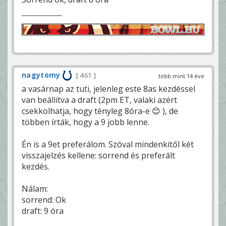
nagytomy
461
több mint 14 éve
a vasárnap az tuti, jelenleg este 8as kezdéssel
van beállítva a draft (2pm ET, valaki azért
csekkolhatja, hogy tényleg 8óra-e 😊 ), de
többen írták, hogy a 9 jobb lenne.
Én is a 9et preferálom. Szóval mindenkitől két
visszajelzés kellene: sorrend és preferált
kezdés.
Nálam:
sorrend: Ok
draft: 9 óra