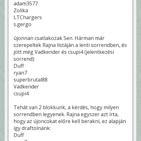
adam3577
Zolika
LTChargers
s.gergo
újonnan csatlakozak 5en. Hárman már
szerepeltek Rajna listáján a lenti sorrendben, és
jött még Vadkender és csupi4 (jelentkezési
sorrend):
Duff
ryan7
superbrutal88
Vadkender
csupi4
Tehát van 2 blokkunk, a kérdés, hogy milyen
sorrendben legyenek. Rajna egyszer azt írta,
hogy az újoncokat előre kell berakni, ez alapján
így draftolnánk:
Duff