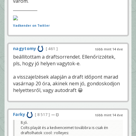
várom.
Vadkender on Twitter
nagytomy
461
több mint 14 éve
beállítottam a draftsorrendet. Ellenőrizzétek,
pls, hogy jó helyen vagytok-e.
a visszajelzések alapján a draft időpont marad
vasárnap 20 óra, akinek nem jó, gondoskodjon
helyettesről, vagy autodraft 😀
Farky
8 517
— ℧
több mint 14 éve
8 jó.
Colts playát és a kedvenceimet továbbra is csak én
draftolhatok :cool: :rolleyes: