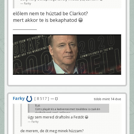
Farky
előlem nem te húztad be Clarkot?
mert akkor te is bekaphatod 😀
Farky
8 517
— ℧
több mint 14 éve
8 jó.
Colts playát és a kedvenceimet továbbra is csak én
draftolhatok :cool: :rolleyes:
úgy sem mered draftolni a Festőt 😀
Stez
Farky
de merem, de őt meg minek húzzam?