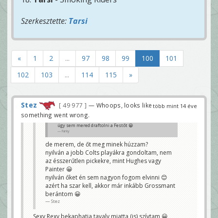
Szerkesztette:
Tarsi
«
1
2
...
97
98
99
100
101
102
103
...
114
115
»
Stez
49 977
— Whoops, looks like
több mint 14 éve
something went wrong.
úgy sem mered draftolni a Festőt 😀
Farky
de merem, de őt meg minek húzzam?
nyilván a jobb Colts playákra gondoltam, nem
az ésszerűtlen pickekre, mint Hughes vagy
Painter 😀
nyilván őket én sem nagyon fogom elvinni 😊
azért ha szar kell, akkor már inkább Grossmant
berántom 😀
Stez
Sexy Rexy bekaphatja tavaly miatta (is) szívtam 😀