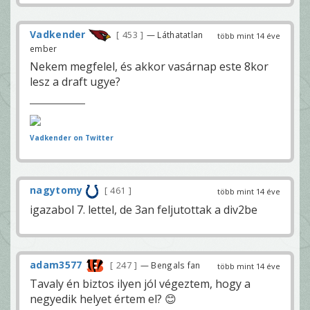
Vadkender
453
— Láthatatlan
több mint 14 éve
ember
Nekem megfelel, és akkor vasárnap este 8kor
lesz a draft ugye?
Vadkender on Twitter
nagytomy
461
több mint 14 éve
igazabol 7. lettel, de 3an feljutottak a div2be
adam3577
247
— Bengals fan
több mint 14 éve
Tavaly én biztos ilyen jól végeztem, hogy a
negyedik helyet értem el? 😊