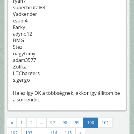
ryan7
superbrutal88
Vadkender
csupi4
Farky
adyno12
BMG
Stez
nagytomy
adam3577
Zolika
LTChargers
s.gergo
Ha ez így OK a többségnek, akkor így állítom be
a sorrendet.
«
1
2
...
97
98
99
100
101
102
103
...
114
115
»