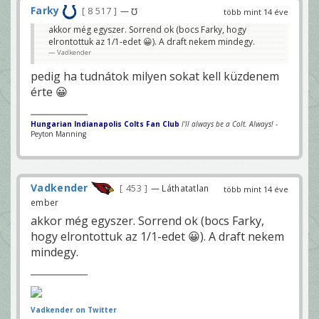
Farky
8 517
— ℧
több mint 14 éve
akkor még egyszer. Sorrend ok (bocs Farky, hogy
elrontottuk az 1/1-edet 😀). A draft nekem mindegy.
Vadkender
pedig ha tudnátok milyen sokat kell küzdenem
érte 😀
Hungarian Indianapolis Colts Fan Club
I'll always be a Colt. Always!
-
Peyton Manning
Vadkender
453
— Láthatatlan
több mint 14 éve
ember
akkor még egyszer. Sorrend ok (bocs Farky,
hogy elrontottuk az 1/1-edet 😀). A draft nekem
mindegy.
Vadkender on Twitter