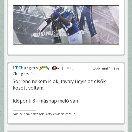
LTChargers
101
—
több mint 14 éve
Chargers fan
Sorrend nekem is ok, tavaly úgyis az elsők
között voltam.
Időpont: 8 - másnap meló van
"Amibe nem halsz bele, attól erősebb leszel!"