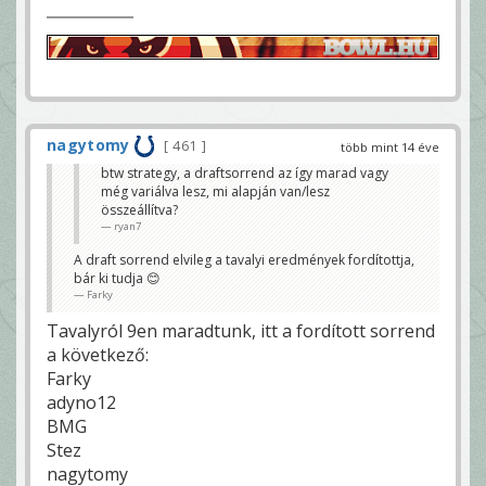
nagytomy
461
több mint 14 éve
btw strategy, a draftsorrend az így marad vagy
még variálva lesz, mi alapján van/lesz
összeállítva?
ryan7
A draft sorrend elvileg a tavalyi eredmények fordítottja,
bár ki tudja 😊
Farky
Tavalyról 9en maradtunk, itt a fordított sorrend
a következő:
Farky
adyno12
BMG
Stez
nagytomy