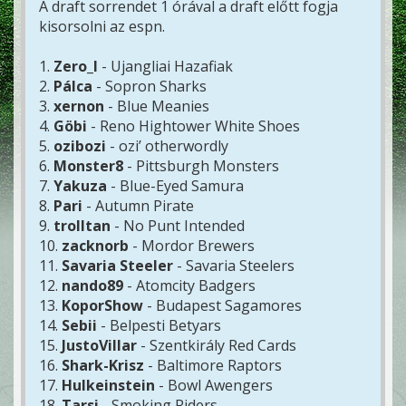
A draft sorrendet 1 órával a draft előtt fogja
kisorsolni az espn.
1.
Zero_l
- Ujangliai Hazafiak
2.
Pálca
- Sopron Sharks
3.
xernon
- Blue Meanies
4.
Göbi
- Reno Hightower White Shoes
5.
ozibozi
- ozi’ otherwordly
6.
Monster8
- Pittsburgh Monsters
7.
Yakuza
- Blue-Eyed Samura
8.
Pari
- Autumn Pirate
9.
trolltan
- No Punt Intended
10.
zacknorb
- Mordor Brewers
11.
Savaria Steeler
- Savaria Steelers
12.
nando89
- Atomcity Badgers
13.
KoporShow
- Budapest Sagamores
14.
Sebii
- Belpesti Betyars
15.
JustoVillar
- Szentkirály Red Cards
16.
Shark-Krisz
- Baltimore Raptors
17.
Hulkeinstein
- Bowl Awengers
18.
Tarsi
- Smoking Riders