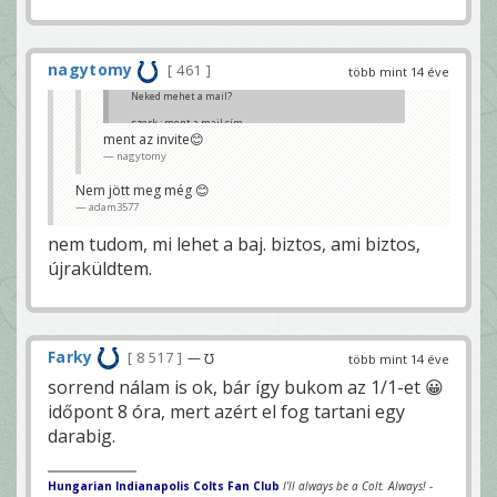
nagytomy
461
több mint 14 éve
Neked mehet a mail?
szerk.: ment a mail cím
ment az invite😊
adam3577
nagytomy
Nem jött meg még 😊
adam3577
nem tudom, mi lehet a baj. biztos, ami biztos,
újraküldtem.
Farky
8 517
— ℧
több mint 14 éve
sorrend nálam is ok, bár így bukom az 1/1-et 😀
időpont 8 óra, mert azért el fog tartani egy
darabig.
Hungarian Indianapolis Colts Fan Club
I'll always be a Colt. Always!
-