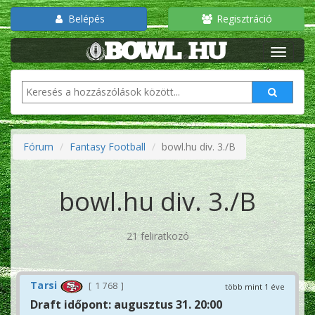
Belépés
Regisztráció
Fórum
Fantasy Football
bowl.hu div. 3./B
bowl.hu div. 3./B
21 feliratkozó
Tarsi
1 768
több mint 1 éve
Draft időpont: augusztus 31. 20:00