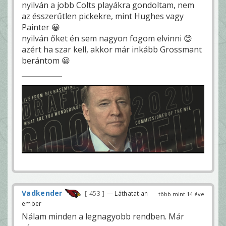
nyilván a jobb Colts playákra gondoltam, nem
az ésszerűtlen pickekre, mint Hughes vagy
Painter 😀
nyilván őket én sem nagyon fogom elvinni 😊
azért ha szar kell, akkor már inkább Grossmant
berántom 😀
Vadkender
453
— Láthatatlan
több mint 14 éve
ember
Nálam minden a legnagyobb rendben. Már