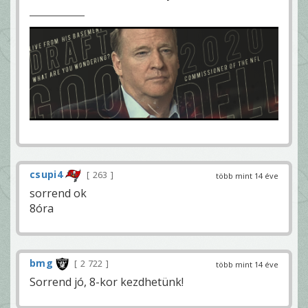
csupi4
263
több mint 14 éve
sorrend ok
8óra
bmg
2 722
több mint 14 éve
Sorrend jó, 8-kor kezdhetünk!