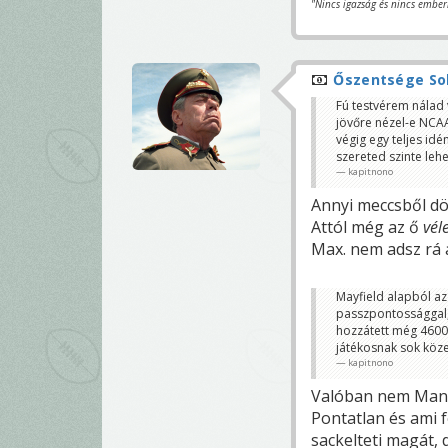
"Nincs igazság és nincs ember
Őszentsége Sob
Fú testvérem nálad
jövőre nézel-e NCAA
végig egy teljes idé
szereted szinte lehe
kapitnono
Annyi meccsből dön
Attól még az ő
vél
Max. nem adsz rá 
Mayfield alapból az
passzpontossággal, 
hozzátett még 4600 
játékosnak sok köze
kapitnono
Valóban nem Manzi
Pontatlan és ami 
sackelteti magát, d