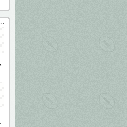
éve
.
,
ó