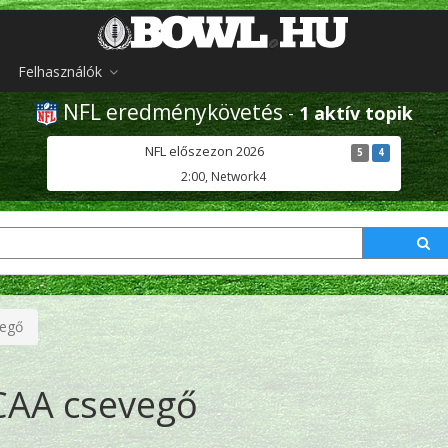
Felhasználók
NFL eredménykövetés
-
1 aktív topik
NFL előszezon 2026
5
4
2:00, Network4
egő
AA csevegő