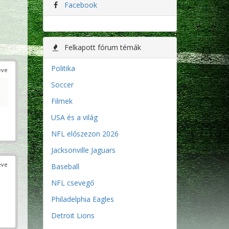
Facebook
Felkapott fórum témák
Politika
éve
Soccer
Filmek
USA és a világ
NFL előszezon 2026
Jacksonville Jaguars
éve
Baseball
NFL csevegő
Philadelphia Eagles
Detroit Lions