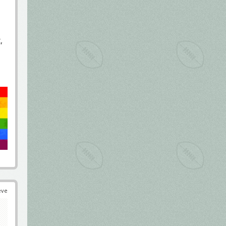
,
éve