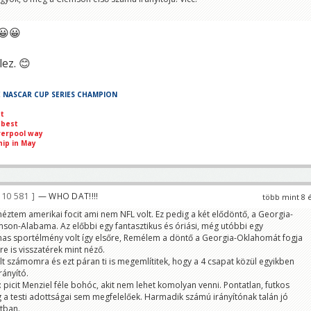
😀😀
lez. 😊
E NASCAR CUP SERIES CHAMPION
st
 best
verpool way
ip in May
10 581
— WHO DAT!!!!
több mint 8 
éztem amerikai focit ami nem NFL volt. Ez pedig a két elődöntő, a Georgia-
son-Alabama. Az előbbi egy fantasztikus és óriási, még utóbbi egy
as sportélmény volt így elsőre, Remélem a döntő a Georgia-Oklahomát fogja
re is visszatérek mint néző.
 számomra és ezt páran ti is megemlítitek, hogy a 4 csapat közül egyikben
rányító.
picit Menziel féle bohóc, akit nem lehet komolyan venni. Pontatlan, futkos
 a testi adottságai sem megfelelőek. Harmadik számú irányítónak talán jó
tban.