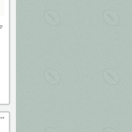
l?
éve