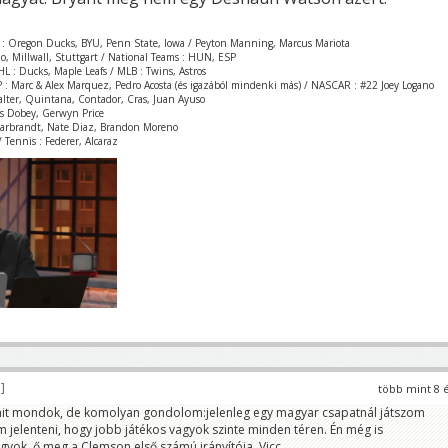
 : Oregon Ducks, BYU, Penn State, Iowa / Peyton Manning, Marcus Mariota
zio, Millwall, Stuttgart / National Teams : HUN, ESP
L : Ducks, Maple Leafs / MLB : Twins, Astros
 : Marc & Alex Marquez, Pedro Acosta (és igazából mindenki más) / NASCAR : #22 Joey Logano
Valter, Quintana, Contador, Cras, Juan Ayuso
is Dobey, Gerwyn Price
Garbrandt, Nate Diaz, Brandon Moreno
 Tennis : Federer, Alcaraz
8
több mint 8 
amit mondok, de komolyan gondolom:jelenleg egy magyar csapatnál játszom
em jelenteni, hogy jobb játékos vagyok szinte minden téren. Én még is
yok, ő meg a Clemson első számú irányítója. Vicc.