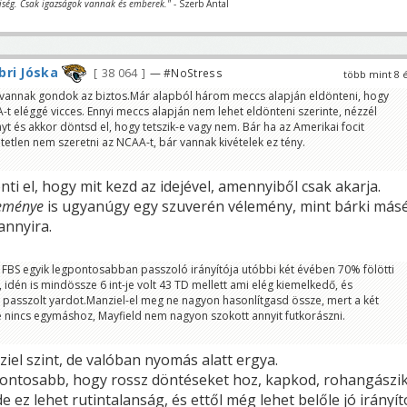
iség. Csak igazságok vannak és emberek."
- Szerb Antal
ri Jóska
38 064
— #NoStress
több mint 8 
 vannak gondok az biztos.Már alapból három meccs alapján eldönteni, hogy
-t eléggé vicces. Ennyi meccs alapján nem lehet eldönteni szerinte, nézzél
nyt és akkor döntsd el, hogy tetszik-e vagy nem. Bár ha az Amerikai focit
tetlen nem szeretni az NCAA-t, bár vannak kivételek ez tény.
ti el, hogy mit kezd az idejével, amennyiből csak akarja.
eménye
is ugyanúgy egy szuverén vélemény, mint bárki másé
annyira.
 FBS egyik legpontosabban passzoló irányítója utóbbi két évében 70% fölötti
idén is mindössze 6 int-je volt 43 TD mellett ami elég kiemelkedő, és
passzolt yardot.Manziel-el meg ne nagyon hasonlítgasd össze, mert a két
 nincs egymáshoz, Mayfield nem nagyon szokott annyit futkorászni.
el szint, de valóban nyomás alatt ergya.
fontosabb, hogy rossz döntéseket hoz, kapkod, rohangászik
e ez lehet rutintalanság, és ettől még lehet belőle jó irányít