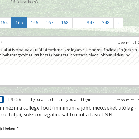
36 feliratkozó
164
165
166
167
168
...
347
348
»
62
több mint 8 
ldalakat is olvasva az utóbbi évek messze legkevésbé nézett fináléja jön (nekem
 beharangozót se írni hozzá), bár ezzel hosszabb távon jobban járhatunk
9 056
— If you ain't cheatin', you ain't tryin'
több mint 8 
 nézni a college focit (minimum a jobb meccseket utólag -
re futja), sokszor izgalmasabb mint a fásult NFL.
ál békén. "