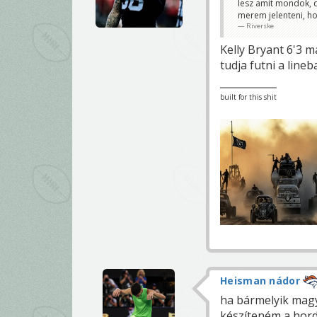
lesz amit mondok, 
merem jelenteni, ho
Riverske
Kelly Bryant 6'3 ma
tudja futni a line
built for this shit
Heisman nádor
ha bármelyik magy
készíteném a hor