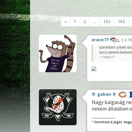
«
1
2
...
162
163
xrace77
4 7
szerintem a kinti o
sincs semmi kedvem
baggio 🏈
🤘 gaben 🤘
Nagy balgaság nem
nekem általában er
" Szeretem a jeget, hagyj