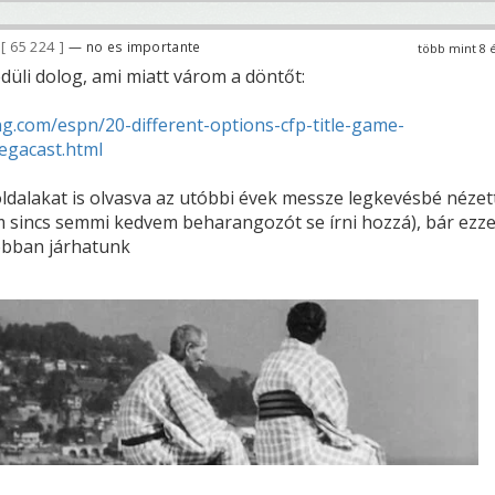
65 224
— no es importante
több mint 8 
düli dolog, ami miatt várom a döntőt:
g.com/espn/20-different-options-cfp-title-game-
gacast.html
oldalakat is olvasva az utóbbi évek messze legkevésbé nézet
em sincs semmi kedvem beharangozót se írni hozzá), bár ezze
obban járhatunk