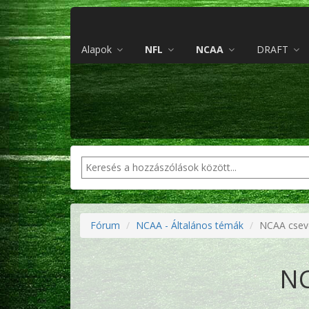
Alapok
NFL
NCAA
DRAFT
Fórum
NCAA - Általános témák
NCAA csev
NC