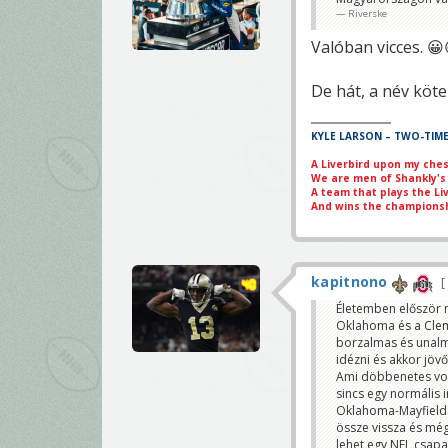
Riverske
Valóban vicces. 😀
De hát, a név köte
KYLE LARSON – TWO-TIM
A Liverbird upon my che
We are men of Shankly's
A team that plays the Li
And wins the championsh
kapitnono
Életemben először n
Oklahoma és a Clem
borzalmas és unalm
idézni és akkor jövő
Ami döbbenetes volt
sincs egy normális i
Oklahoma-Mayfield: 
össze vissza és még
lehet egy NFL csapa