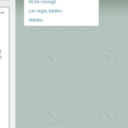
NCAA csevegő
Las Vegas Raiders
éve
Atlétika
t
l