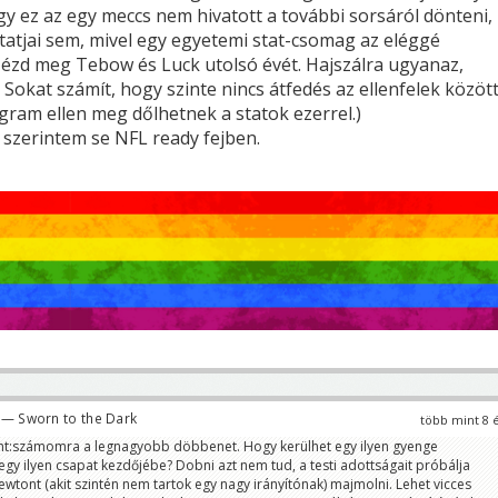
gy ez az egy meccs nem hivatott a további sorsáról dönteni,
statjai sem, mivel egy egyetemi stat-csomag az eléggé
Nézd meg Tebow és Luck utolsó évét. Hajszálra ugyanaz,
 Sokat számít, hogy szinte nincs átfedés az ellenfelek között
ram ellen meg dőlhetnek a statok ezerrel.)
szerintem se NFL ready fejben.
— Sworn to the Dark
több mint 8 
nt:számomra a legnagyobb döbbenet. Hogy kerülhet egy ilyen gyenge
egy ilyen csapat kezdőjébe? Dobni azt nem tud, a testi adottságait próbálja
wtont (akit szintén nem tartok egy nagy irányítónak) majmolni. Lehet vicces