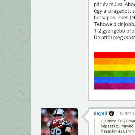
pár év múlva. Aho
úgy a kiragadott 
becsapós lehet. (
Tebowé picit jobb.
1-2 gyengébb prog
De attól még
most
deyell
12 977
Clemson-Kelly Brya
képességű irányító 
használni és Cam Ne