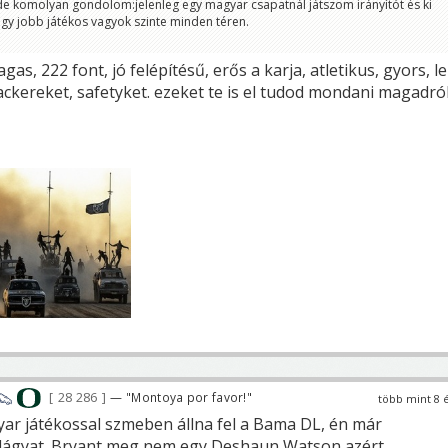
de komolyan gondolom:jelenleg egy magyar csapatnál játszom irányítót és ki
gy jobb játékos vagyok szinte minden téren.
gas, 222 font, jó felépítésű, erős a karja, atletikus, gyors, le
backereket, safetyket. ezeket te is el tudod mondani magadró
28 286
— "Montoya por favor!"
több mint 8 
ar játékossal szmeben állna fel a Bama DL, én már
dágyat. Bryant meg nem egy Deshaun Watson azért.