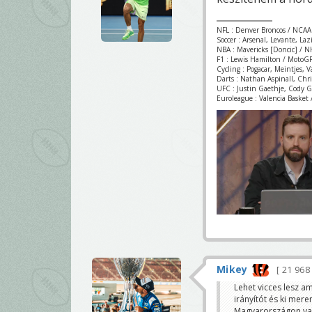
NFL : Denver Broncos / NCAA
Soccer : Arsenal, Levante, La
NBA : Mavericks [Doncic] / NH
F1 : Lewis Hamilton / MotoGP
Cycling : Pogacar, Meintjes, 
Darts : Nathan Aspinall, Chr
UFC : Justin Gaethje, Cody 
Euroleague : Valencia Basket /
Mikey
21 96
Lehet vicces lesz 
irányítót és ki mer
Magyarországon vag