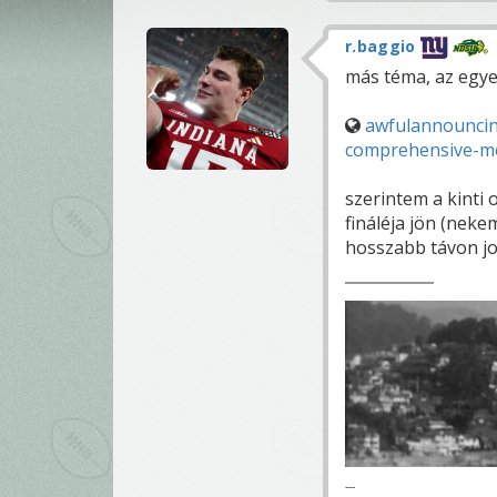
r.baggio
más téma, az egye
awfulannouncin
comprehensive-me
szerintem a kinti 
fináléja jön (nek
hosszabb távon j
---