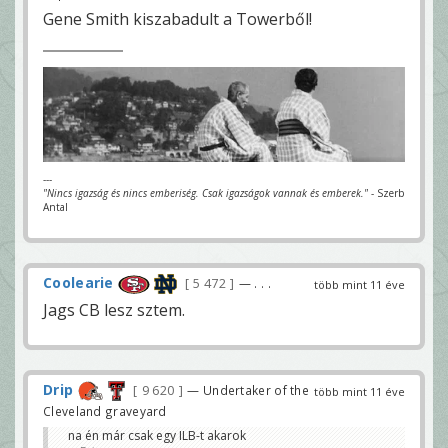
Gene Smith kiszabadult a Towerből!
---
"Nincs igazság és nincs emberiség. Csak igazságok vannak és emberek."
- Szerb
Antal
Coolearie
5 472
— . . .
több mint 11 éve
Jags CB lesz sztem.
Drip
9 620
— Undertaker of the
több mint 11 éve
Cleveland graveyard
na én már csak egy ILB-t akarok