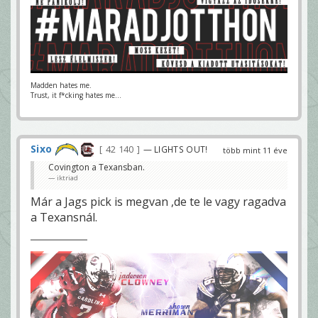
Madden hates me.
Trust, it f*cking hates me...
Sixo
42 140
— LIGHTS OUT!
több mint 11 éve
Covington a Texansban.
iktriad
Már a Jags pick is megvan ,de te le vagy ragadva
a Texansnál.