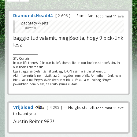
DiamondsHead44
2 696
— Rams fan
több mint 11 éve
Zac Stacy -> Jets
shawnka
baggio tud valamit, megjósolta, hogy 9 pick-ünk
lesz
STL Curtain
In our life there's if, In our beliefs there's lie, In our business there's sin, In
our bodies there's die
Egy átlagos zárójelentésnél csak egy E-ON számla érthetetlenebb.
Aki mibennünk nem bízik, az önmagában sem bízik. Aki mibennünk nem
bízik, az a mi fényes jövőnkben sem bízik. És aki a mi boldog, fényes
jövőnkben nem bízik, az áruló. (Virág elvtárs)
Vrijbloed
4 295
— No ghosts left
több mint 11 éve
to haunt you
Austin Reiter 987.!