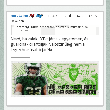
mustaine
10 335
— Chalk
több mint 11 éve
Dawk fan
ezt melyik Buffalo meccsből szűrted le mustaine? 😛
braxa88
Nézd, ha valaki DT-t játszik egyetemen, és
guardnak draftolják, valószínűleg nem a
legtechnikásabb játékos.