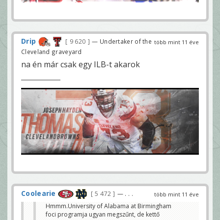
Drip
9 620
— Undertaker of the
több mint 11 éve
Cleveland graveyard
na én már csak egy ILB-t akarok
Coolearie
5 472
— . . .
több mint 11 éve
Hmmm.University of Alabama at Birmingham
foci programja ugyan megszűnt, de kettő