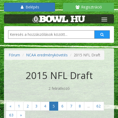
Belépés
Regisztráció
Fórum
NCAA eredménykövetés
2015 NFL Draft
2015 NFL Draft
2 feliratkozó
«
1
2
3
4
5
6
7
8
...
62
63
»