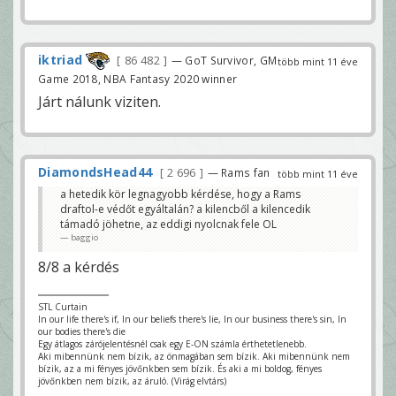
iktriad
86 482
— GoT Survivor, GM
több mint 11 éve
Game 2018, NBA Fantasy 2020 winner
Járt nálunk viziten.
DiamondsHead44
2 696
— Rams fan
több mint 11 éve
a hetedik kör legnagyobb kérdése, hogy a Rams
draftol-e védőt egyáltalán? a kilencből a kilencedik
támadó jöhetne, az eddigi nyolcnak fele OL
baggio
8/8 a kérdés
STL Curtain
In our life there's if, In our beliefs there's lie, In our business there's sin, In
our bodies there's die
Egy átlagos zárójelentésnél csak egy E-ON számla érthetetlenebb.
Aki mibennünk nem bízik, az önmagában sem bízik. Aki mibennünk nem
bízik, az a mi fényes jövőnkben sem bízik. És aki a mi boldog, fényes
jövőnkben nem bízik, az áruló. (Virág elvtárs)