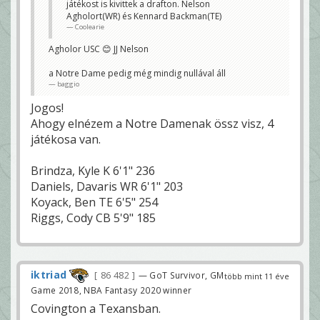
játékost is kivittek a drafton. Nelson
Agholort(WR) és Kennard Backman(TE)
Coolearie
Agholor USC 😊 JJ Nelson
a Notre Dame pedig még mindig nullával áll
baggio
Jogos!
Ahogy elnézem a Notre Damenak össz visz, 4
játékosa van.
Brindza, Kyle K 6'1" 236
Daniels, Davaris WR 6'1" 203
Koyack, Ben TE 6'5" 254
Riggs, Cody CB 5'9" 185
iktriad
86 482
— GoT Survivor, GM
több mint 11 éve
Game 2018, NBA Fantasy 2020 winner
Covington a Texansban.