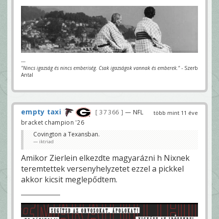
---
"Nincs igazság és nincs emberiség. Csak igazságok vannak és emberek."
- Szerb
Antal
empty taxi
37 366
— NFL
több mint 11 éve
bracket champion '26
Covington a Texansban.
iktriad
Amikor Zierlein elkezdte magyarázni h Nixnek
teremtettek versenyhelyzetet ezzel a pickkel
akkor kicsit meglepődtem.