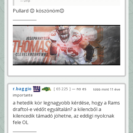
Drip
Pullard 😊 köszönöm😊
r.baggio
65 225
— no es
több mint 11 éve
importante
a hetedik kör legnagyobb kérdése, hogy a Rams
draftol-e védőt egyáltalán? a kilencből a
kilencedik támadó jöhetne, az eddigi nyolcnak
fele OL