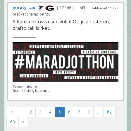
empty taxi
37 366
— NFL
több mint 11 éve
bracket champion '26
A Ramsnek összesen volt 6 OL-je a rosteren,
draftoltak is 4-et.
Madden hates me.
Trust, it f*cking hates me...
«
1
2
3
4
5
6
7
8
...
62
63
»