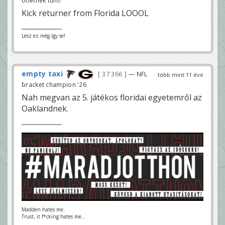
Kick returner from Florida LOOOL
Lesz ez még így se!
empty taxi
37 366
— NFL
több mint 11 éve
bracket champion '26
Nah megvan az 5. játékos floridai egyetemről az
Oaklandnek.
Madden hates me.
Trust, it f*cking hates me...