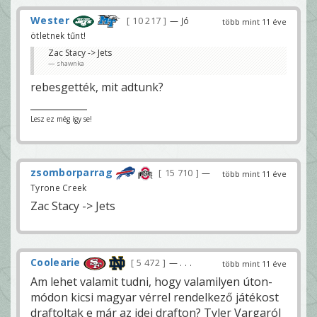
Wester
10 217
— Jó
több mint 11 éve
ötletnek tűnt!
Zac Stacy -> Jets
shawnka
rebesgették, mit adtunk?
Lesz ez még így se!
zsomborparrag
15 710
—
több mint 11 éve
Tyrone Creek
Zac Stacy -> Jets
Coolearie
5 472
— . . .
több mint 11 éve
Am lehet valamit tudni, hogy valamilyen úton-
módon kicsi magyar vérrel rendelkező játékost
draftoltak e már az idei drafton? Tyler Vargaról