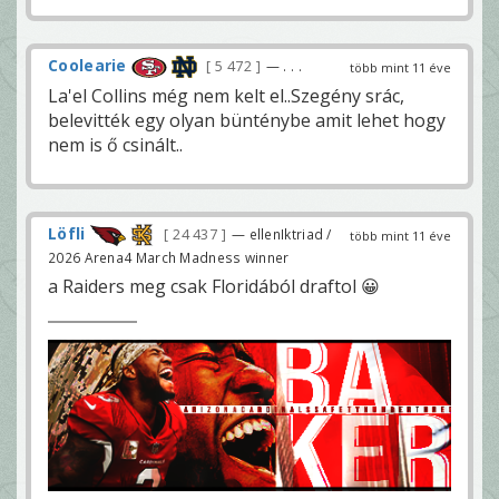
Coolearie
5 472
— . . .
több mint 11 éve
La'el Collins még nem kelt el..Szegény srác,
belevitték egy olyan bünténybe amit lehet hogy
nem is ő csinált..
Löfli
24 437
— ellenIktriad /
több mint 11 éve
2026 Arena4 March Madness winner
a Raiders meg csak Floridából draftol 😀