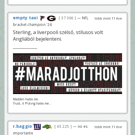
empty taxi
37 366
— NFL
több mint 11 éve
bracket champion '26
Sterling, a liverpooli szélső, stílusos volt
Angliából bejelenteni.
Madden hates me.
Trust, it f*cking hates me...
r.baggio
65 225
— no es
több mint 11 éve
importante