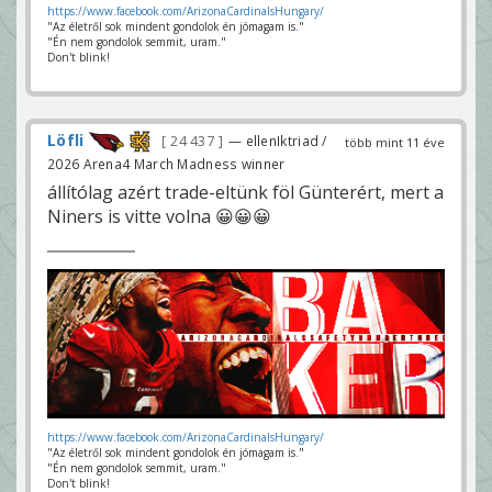
https://www.facebook.com/ArizonaCardinalsHungary/
"Az életről sok mindent gondolok én jómagam is."
"Én nem gondolok semmit, uram."
Don't blink!
Löfli
24 437
— ellenIktriad /
több mint 11 éve
2026 Arena4 March Madness winner
állítólag azért trade-eltünk föl Günterért, mert a
Niners is vitte volna 😀😀😀
https://www.facebook.com/ArizonaCardinalsHungary/
"Az életről sok mindent gondolok én jómagam is."
"Én nem gondolok semmit, uram."
Don't blink!