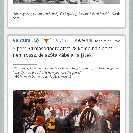
---
"Nincs igazság és nincs emberiség. Csak igazságok vannak és emberek."
- Szerb
Antal
Ventura
9 716
— 🏈🐬🐂🤘🏽
több mint 9 éve
5 perc 34 másodperc alatt 28 kombinált pont.
nem rossz, de azóta kábé áll a játék.
“Uhm, we’re, to win games you have to win the game, umm, not lose the game…
honestly. And that, that is how you lose the game.”
- HC Mike McDaniel, L vs. Patriots, week 2 -
-------------------------------------------------------------------