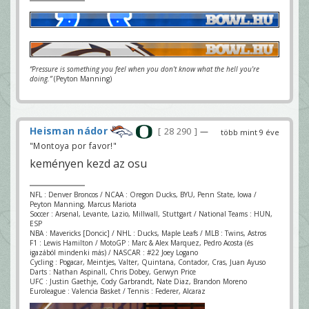
“Pressure is something you feel when you don't know what the hell you're
doing.”
(Peyton Manning)
Heisman nádor
28 290
—
több mint 9 éve
"Montoya por favor!"
keményen kezd az osu
NFL : Denver Broncos / NCAA : Oregon Ducks, BYU, Penn State, Iowa /
Peyton Manning, Marcus Mariota
Soccer : Arsenal, Levante, Lazio, Millwall, Stuttgart / National Teams : HUN,
ESP
NBA : Mavericks [Doncic] / NHL : Ducks, Maple Leafs / MLB : Twins, Astros
F1 : Lewis Hamilton / MotoGP : Marc & Alex Marquez, Pedro Acosta (és
igazából mindenki más) / NASCAR : #22 Joey Logano
Cycling : Pogacar, Meintjes, Valter, Quintana, Contador, Cras, Juan Ayuso
Darts : Nathan Aspinall, Chris Dobey, Gerwyn Price
UFC : Justin Gaethje, Cody Garbrandt, Nate Diaz, Brandon Moreno
Euroleague : Valencia Basket / Tennis : Federer, Alcaraz