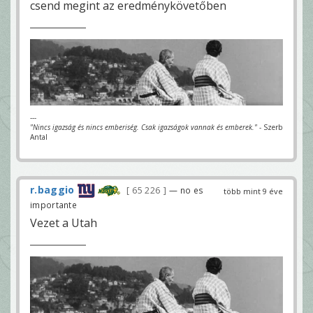
csend megint az eredménykövetőben
---
"Nincs igazság és nincs emberiség. Csak igazságok vannak és emberek."
- Szerb
Antal
r.baggio
65 226
— no es
több mint 9 éve
importante
Vezet a Utah