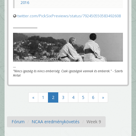
2016
twitter.com/PickSixPreviews/status/792450550583492608
---
"Nincs igazság és nincs emberiség. Csak igazságok vannak és emberek."
- Szerb
Antal
«
1
2
3
4
5
6
»
Fórum
NCAA eredménykövetés
Week 9