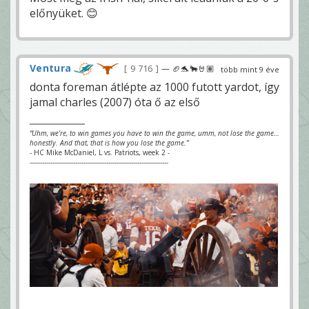
előnyüket. 😊
Ventura
9 716
— 🏈🐬🐂🤘🏽
több mint 9 éve
donta foreman átlépte az 1000 futott yardot, így
jamal charles (2007) óta ő az első
“Uhm, we’re, to win games you have to win the game, umm, not lose the game…
honestly. And that, that is how you lose the game.”
- HC Mike McDaniel, L vs. Patriots, week 2 -
-------------------------------------------------------------------