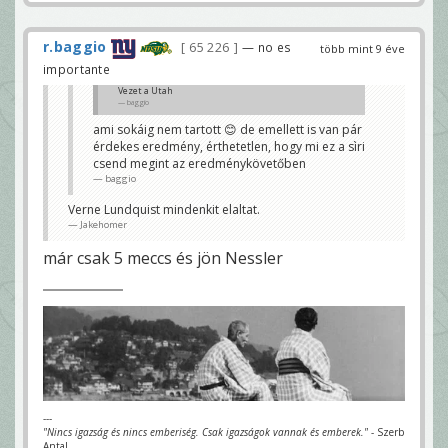
r.baggio
65 226
— no es
több mint 9 éve
importante
Vezet a Utah
baggio
ami sokáig nem tartott 😊 de emellett is van pár
érdekes eredmény, érthetetlen, hogy mi ez a sìri
csend megint az eredménykövetőben
baggio
Verne Lundquist mindenkit elaltat.
Jakehomer
már csak 5 meccs és jön Nessler
---
"Nincs igazság és nincs emberiség. Csak igazságok vannak és emberek."
- Szerb
Antal