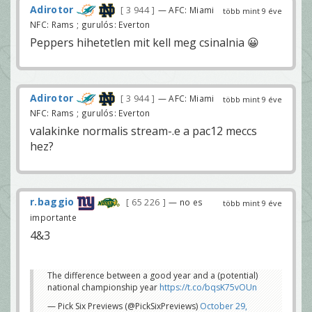
Adirotor
3 944
— AFC: Miami
több mint 9 éve
NFC: Rams ; gurulós: Everton
Peppers hihetetlen mit kell meg csinalnia 😀
Adirotor
3 944
— AFC: Miami
több mint 9 éve
NFC: Rams ; gurulós: Everton
valakinke normalis stream-.e a pac12 meccs
hez?
r.baggio
65 226
— no es
több mint 9 éve
importante
4&3
The difference between a good year and a (potential)
national championship year
https://t.co/bqsK75vOUn
— Pick Six Previews (@PickSixPreviews)
October 29,