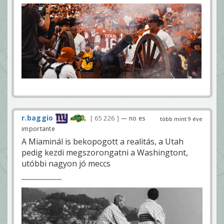
r.baggio
65 226
— no es
több mint 9 éve
importante
A Miaminál is bekopogott a realitás, a Utah
pedig kezdi megszorongatni a Washingtont,
utóbbi nagyon jó meccs