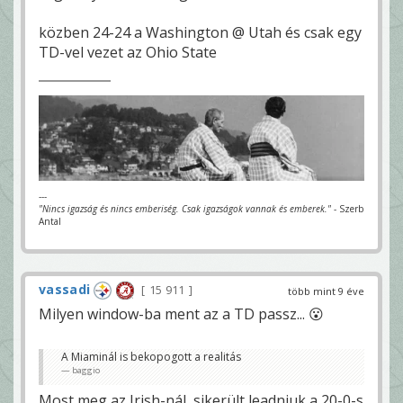
közben 24-24 a Washington @ Utah és csak egy
TD-vel vezet az Ohio State
---
"Nincs igazság és nincs emberiség. Csak igazságok vannak és emberek."
- Szerb
Antal
vassadi
15 911
több mint 9 éve
Milyen window-ba ment az a TD passz... 😮
A Miaminál is bekopogott a realitás
baggio
Most meg az Irish-nál, sikerült leadniuk a 20-0-s