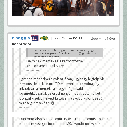
r.baggio
65 226
— no es
több mint 9 éve
importante
Ironikus, most a Michigan vitt az end zone-ig egy
utolsó másodperces fumble returnt. 😊 Igaz ők csak
kétpontos kísérletnél.
De minek mentek rá a kétpontosra?
vassadi
XP + onside + Hail Mary
Bazzani
Egyetlen másodperc volt az órán, úgyhogy legfeljebb
egy onside kick return TD-vel nyerhettek volna, így
inkább arra mentek rá, hogy még inkább
kozmetikázzanak az eredményen. Csak aztán a két
ponttal kisebb helyett kettővel nagyobb különbségű
vereség lett a vége. 😊
vassadi
Dantonio also said 2-point try was to put points up as a
mental message since he felt MSU would not win the