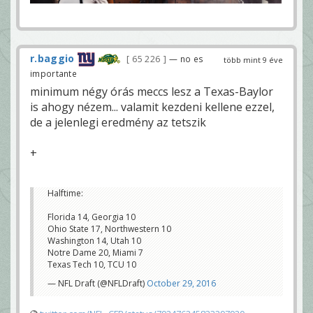
r.baggio
65 226
— no es
több mint 9 éve
importante
minimum négy órás meccs lesz a Texas-Baylor
is ahogy nézem... valamit kezdeni kellene ezzel,
de a jelenlegi eredmény az tetszik
+
Halftime:
Florida 14, Georgia 10
Ohio State 17, Northwestern 10
Washington 14, Utah 10
Notre Dame 20, Miami 7
Texas Tech 10, TCU 10
— NFL Draft (@NFLDraft)
October 29, 2016