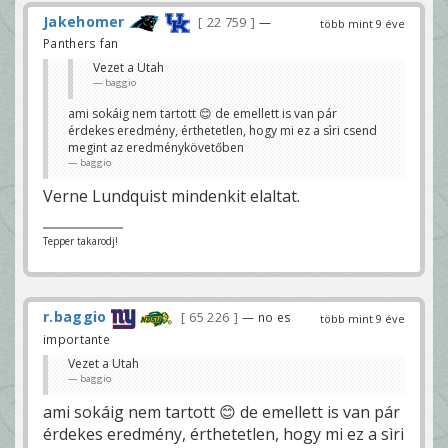
Jakehomer
22 759
—
több mint 9 éve
Panthers fan
Vezet a Utah
baggio
ami sokáig nem tartott 😊 de emellett is van pár
érdekes eredmény, érthetetlen, hogy mi ez a sìri csend
megint az eredménykövetőben
baggio
Verne Lundquist mindenkit elaltat.
Tepper takarodj!
r.baggio
65 226
— no es
több mint 9 éve
importante
Vezet a Utah
baggio
ami sokáig nem tartott 😊 de emellett is van pár
érdekes eredmény, érthetetlen, hogy mi ez a sìri