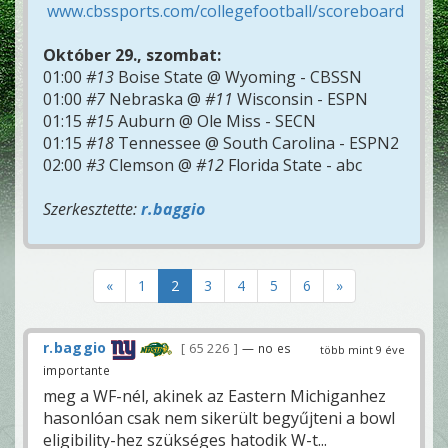
www.cbssports.com/collegefootball/scoreboard
Október 29., szombat:
01:00
#13
Boise State @ Wyoming - CBSSN
01:00
#7
Nebraska @
#11
Wisconsin - ESPN
01:15
#15
Auburn @ Ole Miss - SECN
01:15
#18
Tennessee @ South Carolina - ESPN2
02:00
#3
Clemson @
#12
Florida State - abc
Szerkesztette:
r.baggio
«
1
2
3
4
5
6
»
r.baggio
65 226
— no es
több mint 9 éve
importante
meg a WF-nél, akinek az Eastern Michiganhez
hasonlóan csak nem sikerült begyűjteni a bowl
eligibility-hez szükséges hatodik W-t...