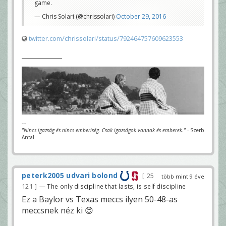
game.
— Chris Solari (@chrissolari)
October 29, 2016
twitter.com/chrissolari/status/792464757609623553
---
"Nincs igazság és nincs emberiség. Csak igazságok vannak és emberek."
- Szerb
Antal
peterk2005 udvari bolond
25
több mint 9 éve
121
— The only discipline that lasts, is self discipline
Ez a Baylor vs Texas meccs ilyen 50-48-as
meccsnek néz ki 😊