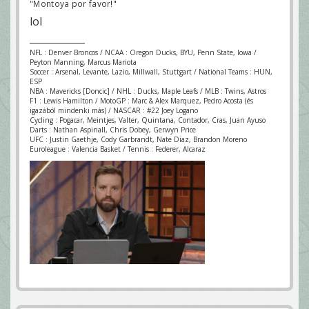
"Montoya por favor!"
lol
NFL : Denver Broncos / NCAA : Oregon Ducks, BYU, Penn State, Iowa /
Peyton Manning, Marcus Mariota
Soccer : Arsenal, Levante, Lazio, Millwall, Stuttgart / National Teams : HUN,
ESP
NBA : Mavericks [Doncic] / NHL : Ducks, Maple Leafs / MLB : Twins, Astros
F1 : Lewis Hamilton / MotoGP : Marc & Alex Marquez, Pedro Acosta (és
igazából mindenki más) / NASCAR : #22 Joey Logano
Cycling : Pogacar, Meintjes, Valter, Quintana, Contador, Cras, Juan Ayuso
Darts : Nathan Aspinall, Chris Dobey, Gerwyn Price
UFC : Justin Gaethje, Cody Garbrandt, Nate Diaz, Brandon Moreno
Euroleague : Valencia Basket / Tennis : Federer, Alcaraz