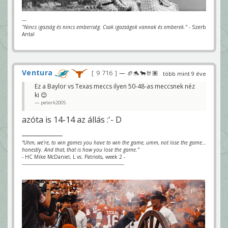
---
"Nincs igazság és nincs emberiség. Csak igazságok vannak és emberek."
- Szerb
Antal
Ventura
9 716
— 🏈🐬🐂🤘🏽
több mint 9 éve
Ez a Baylor vs Texas meccs ilyen 50-48-as meccsnek néz
ki 😊
peterk2005
azóta is 14-14 az állás :'- D
“Uhm, we’re, to win games you have to win the game, umm, not lose the game…
honestly. And that, that is how you lose the game.”
- HC Mike McDaniel, L vs. Patriots, week 2 -
-------------------------------------------------------------------