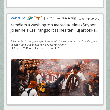
Ventura
9 716
— 🏈🐬🐂🤘🏽
több mint 9 éve
remélem a washington marad az élmezőnyben.
jó lenne a CFP rangsort színesíteni, új arcokkal.
“Uhm, we’re, to win games you have to win the game, umm, not lose the game…
honestly. And that, that is how you lose the game.”
- HC Mike McDaniel, L vs. Patriots, week 2 -
-------------------------------------------------------------------