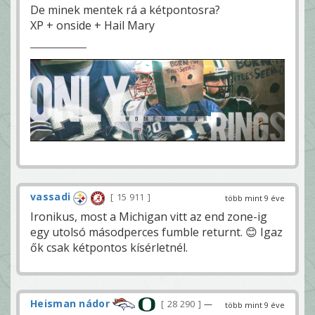
De minek mentek rá a kétpontosra?
XP + onside + Hail Mary
vassadi
15 911
több mint 9 éve
Ironikus, most a Michigan vitt az end zone-ig
egy utolsó másodperces fumble returnt. 😊 Igaz
ők csak kétpontos kísérletnél.
Heisman nádor
28 290
—
több mint 9 éve