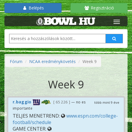
Belépés
Regisztráció
Fórum
NCAA eredménykövetés
Week 9
Week 9
r.baggio
65 226
— no es
több mint 9 éve
importante
TELJES MENETREND:
www.espn.com/college-
football/schedule
GAME CENTER: