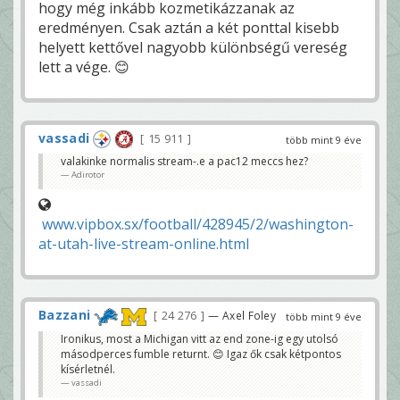
hogy még inkább kozmetikázzanak az
eredményen. Csak aztán a két ponttal kisebb
helyett kettővel nagyobb különbségű vereség
lett a vége. 😊
vassadi
15 911
több mint 9 éve
valakinke normalis stream-.e a pac12 meccs hez?
Adirotor
www.vipbox.sx/football/428945/2/washington-
at-utah-live-stream-online.html
Bazzani
24 276
— Axel Foley
több mint 9 éve
Ironikus, most a Michigan vitt az end zone-ig egy utolsó
másodperces fumble returnt. 😊 Igaz ők csak kétpontos
kísérletnél.
vassadi