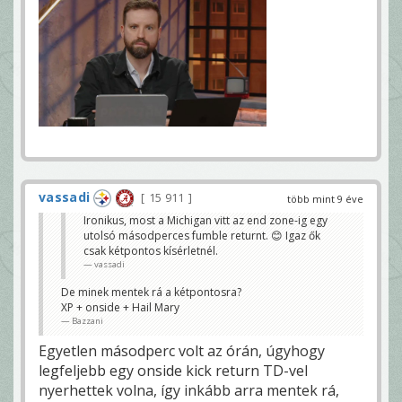
vassadi
15 911
több mint 9 éve
Ironikus, most a Michigan vitt az end zone-ig egy
utolsó másodperces fumble returnt. 😊 Igaz ők
csak kétpontos kísérletnél.
vassadi
De minek mentek rá a kétpontosra?
XP + onside + Hail Mary
Bazzani
Egyetlen másodperc volt az órán, úgyhogy
legfeljebb egy onside kick return TD-vel
nyerhettek volna, így inkább arra mentek rá,