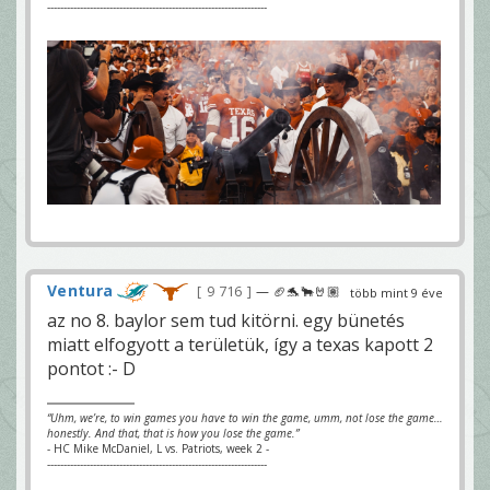
-------------------------------------------------------------------
Ventura
9 716
— 🏈🐬🐂🤘🏽
több mint 9 éve
az no 8. baylor sem tud kitörni. egy bünetés
miatt elfogyott a területük, így a texas kapott 2
pontot :- D
“Uhm, we’re, to win games you have to win the game, umm, not lose the game…
honestly. And that, that is how you lose the game.”
- HC Mike McDaniel, L vs. Patriots, week 2 -
-------------------------------------------------------------------