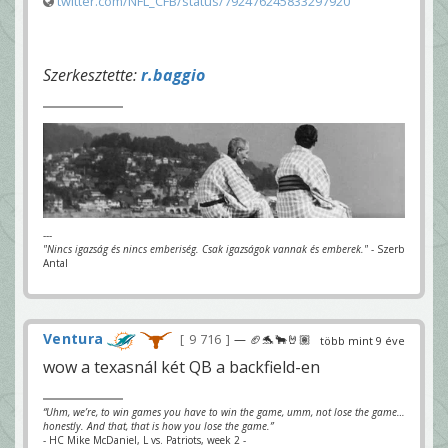
twitter.com/NFL_CFB/status/792476245833297920
Szerkesztette:
r.baggio
---
"Nincs igazság és nincs emberiség. Csak igazságok vannak és emberek."
- Szerb
Antal
Ventura
9 716
— 🏈🐬🐂🤘🏽
több mint 9 éve
wow a texasnál két QB a backfield-en
“Uhm, we’re, to win games you have to win the game, umm, not lose the game…
honestly. And that, that is how you lose the game.”
- HC Mike McDaniel, L vs. Patriots, week 2 -