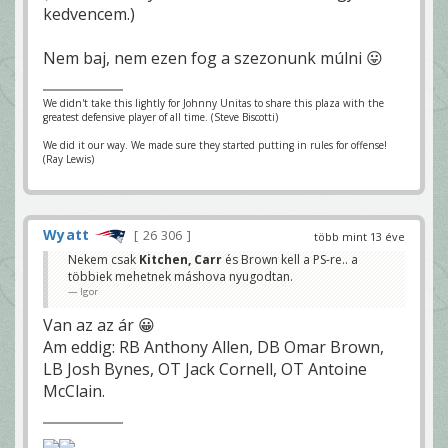
kedvencem.)
Nem baj, nem ezen fog a szezonunk múlni 😛
We didn't take this lightly for Johnny Unitas to share this plaza with the
greatest defensive player of all time. (Steve Biscotti)
We did it our way. We made sure they started putting in rules for offense!
(Ray Lewis)
Wyatt
26 306
több mint 13 éve
Nekem csak
Kitchen, Carr
és Brown kell a PS-re.. a
többiek mehetnek máshova nyugodtan.
Igor
Van az az ár 😀
Am eddig: RB Anthony Allen, DB Omar Brown,
LB Josh Bynes, OT Jack Cornell, OT Antoine
McClain.