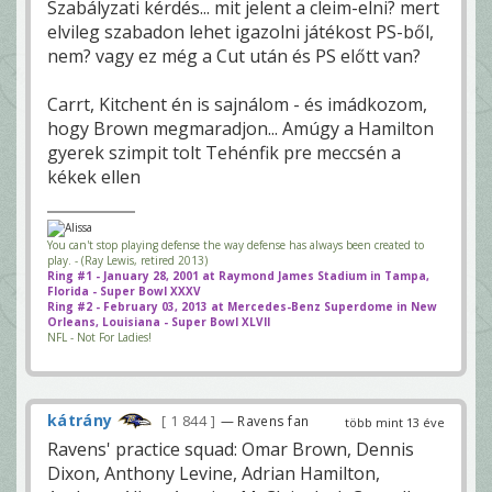
Szabályzati kérdés... mit jelent a cleim-elni? mert
elvileg szabadon lehet igazolni játékost PS-ből,
nem? vagy ez még a Cut után és PS előtt van?
Carrt, Kitchent én is sajnálom - és imádkozom,
hogy Brown megmaradjon... Amúgy a Hamilton
gyerek szimpit tolt Tehénfik pre meccsén a
kékek ellen
You can't stop playing defense the way defense has always been created to
play. - (Ray Lewis, retired 2013)
Ring #1 - January 28, 2001 at Raymond James Stadium in Tampa,
Florida - Super Bowl XXXV
Ring #2 - February 03, 2013 at Mercedes-Benz Superdome in New
Orleans, Louisiana - Super Bowl XLVII
NFL - Not For Ladies!
kátrány
1 844
— Ravens fan
több mint 13 éve
Ravens' practice squad: Omar Brown, Dennis
Dixon, Anthony Levine, Adrian Hamilton,