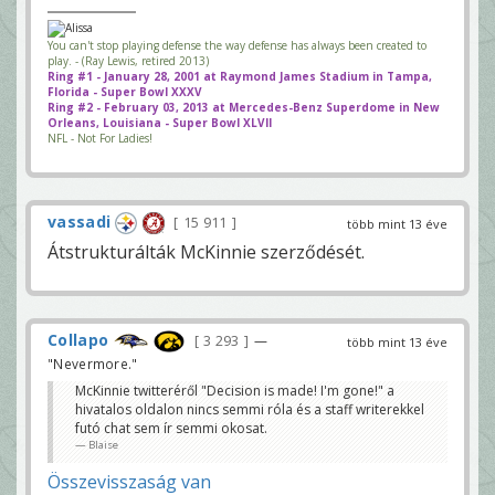
You can't stop playing defense the way defense has always been created to
play. - (Ray Lewis, retired 2013)
Ring #1 - January 28, 2001 at Raymond James Stadium in Tampa,
Florida - Super Bowl XXXV
Ring #2 - February 03, 2013 at Mercedes-Benz Superdome in New
Orleans, Louisiana - Super Bowl XLVII
NFL - Not For Ladies!
vassadi
15 911
több mint 13 éve
Átstrukturálták McKinnie szerződését.
Collapo
3 293
—
több mint 13 éve
"Nevermore."
McKinnie twitteréről "Decision is made! I'm gone!" a
hivatalos oldalon nincs semmi róla és a staff writerekkel
futó chat sem ír semmi okosat.
Blaise
Összevisszaság van