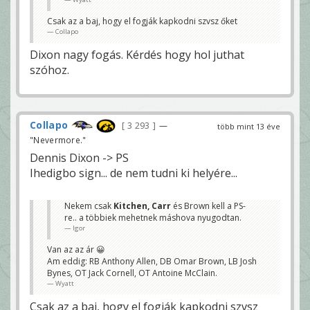
Csak az a baj, hogy el fogják kapkodni szvsz őket
Collapo
Dixon nagy fogás. Kérdés hogy hol juthat
szóhoz.
Collapo
3 293
—
több mint 13 éve
"Nevermore."
Dennis Dixon -> PS
Ihedigbo sign... de nem tudni ki helyére...
Nekem csak
Kitchen, Carr
és Brown kell a PS-
re.. a többiek mehetnek máshova nyugodtan.
Igor
Van az az ár 😀
Am eddig: RB Anthony Allen, DB Omar Brown, LB Josh
Bynes, OT Jack Cornell, OT Antoine McClain.
Wyatt
Csak az a baj, hogy el fogják kapkodni szvsz