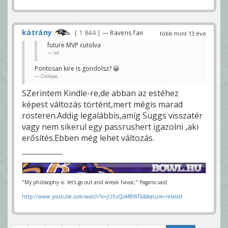
kátrány
1 844
— Ravens fan
több mint 13 éve
future MVP cutolva
lol
Pontosan kire is gondolsz? 😀
Collapo
SZerintem Kindle-re,de abban az estéhez
képest változás történt,mert mégis marad
rosteren.Addig legalábbis,amíg Suggs visszatér
vagy nem sikerül egy passrushert igazolni ,aki
erősítés.Ebben még lehet változás.
"My philosophy is: let's go out and wreak havoc," Pagano said.
http://www.youtube.com/watch?v=jOEoQoM8WTk&feature=related