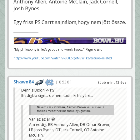
Anthony Allen, Antoine McClain, Jack Cornell,
Josh Bynes
Egy friss PS.Carrt sajnálom,hogy nem jött össze.
"My philosophy is: let's go out and wreak havoc," Pagano said.
http://www.youtube.com/watch?v=jOEoQoM8WTk&feature=related
Shawn84
8 536
több mint 13 éve
Dennis Dixon -> PS
Ihedigbo sign... de nem tudni ki helyére...
Nekem csak
Kitchen, Carr
és Brown kell a PS-re.. a
többiek mehetnek máshova nyugodtan.
Igor
Van az az ár 😀
Am eddig: RB Anthony Allen, DB Omar Brown,
LB Josh Bynes, OT Jack Cornell, OT Antoine
McClain.
Wyatt