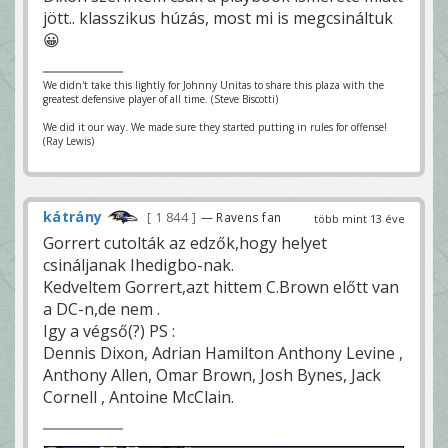
jött.. klasszikus húzás, most mi is megcsináltuk
😀
We didn't take this lightly for Johnny Unitas to share this plaza with the
greatest defensive player of all time. (Steve Biscotti)
We did it our way. We made sure they started putting in rules for offense!
(Ray Lewis)
kátrány
1 844
— Ravens fan
több mint 13 éve
Gorrert cutolták az edzők,hogy helyet
csináljanak Ihedigbo-nak.
Kedveltem Gorrert,azt hittem C.Brown előtt van
a DC-n,de nem .
Igy a végső(?) PS :
Dennis Dixon, Adrian Hamilton Anthony Levine ,
Anthony Allen, Omar Brown, Josh Bynes, Jack
Cornell , Antoine McClain.