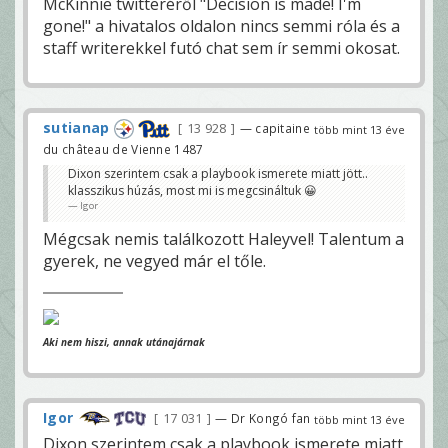
McKinnie twitteréről "Decision is made! I'm
gone!" a hivatalos oldalon nincs semmi róla és a
staff writerekkel futó chat sem ír semmi okosat.
sutianap
13 928
— capitaine
több mint 13 éve
du château de Vienne 1487
Dixon szerintem csak a playbook ismerete miatt jött..
klasszikus húzás, most mi is megcsináltuk 😀
Igor
Mégcsak nemis találkozott Haleyvel! Talentum a
gyerek, ne vegyed már el tőle.
Aki nem hiszi, annak utánajárnak
Igor
17 031
— Dr Kongó fan
több mint 13 éve
Dixon szerintem csak a playbook ismerete miatt