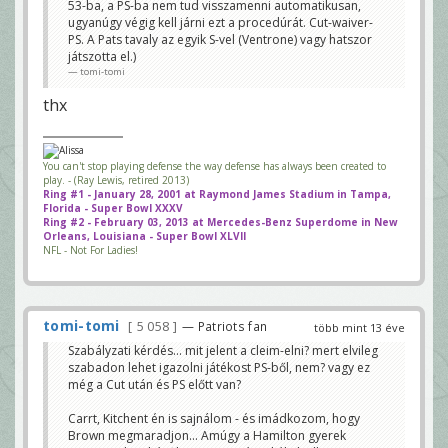
53-ba, a PS-ba nem tud visszamenni automatikusan,
ugyanúgy végig kell járni ezt a procedúrát. Cut-waiver-
PS. A Pats tavaly az egyik S-vel (Ventrone) vagy hatszor
játszotta el.)
tomi-tomi
thx
You can't stop playing defense the way defense has always been created to
play. - (Ray Lewis, retired 2013)
Ring #1 - January 28, 2001 at Raymond James Stadium in Tampa,
Florida - Super Bowl XXXV
Ring #2 - February 03, 2013 at Mercedes-Benz Superdome in New
Orleans, Louisiana - Super Bowl XLVII
NFL - Not For Ladies!
tomi-tomi
5 058
— Patriots fan
több mint 13 éve
Szabályzati kérdés... mit jelent a cleim-elni? mert elvileg
szabadon lehet igazolni játékost PS-ből, nem? vagy ez
még a Cut után és PS előtt van?
Carrt, Kitchent én is sajnálom - és imádkozom, hogy
Brown megmaradjon... Amúgy a Hamilton gyerek