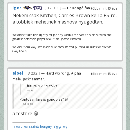
Igor
17 031
— Dr Kongó fan
több mint 13 éve
Nekem csak Kitchen, Carr és Brown kell a PS-re..
a többiek mehetnek máshova nyugodtan.
We didn't take this lightly for Johnny Unitas to share this plaza with the
greatest defensive player of all time. (Steve Biscotti)
We did it our way. We made sure they started putting in rules for offense!
(Ray Lewis)
eloel
3 232
— Hard working. Alpha
több mint 13 éve
male. Jackhammer.
future MVP cutolva
lol
Pontosan kire is gondolsz? 😀
Collapo
a festőre 😀
- new orleans saints hungary
- sig gallery -