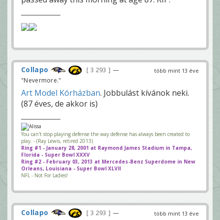
Collapo
3 293
—
több mint 13 éve
"Nevermore."
Art Model Kórházban
. Jobbulást kívánok neki.
(87 éves, de akkor is)
You can't stop playing defense the way defense has always been created to
play. - (Ray Lewis, retired 2013)
Ring #1 - January 28, 2001 at Raymond James Stadium in Tampa,
Florida - Super Bowl XXXV
Ring #2 - February 03, 2013 at Mercedes-Benz Superdome in New
Orleans, Louisiana - Super Bowl XLVII
NFL - Not For Ladies!
Collapo
3 293
—
több mint 13 éve