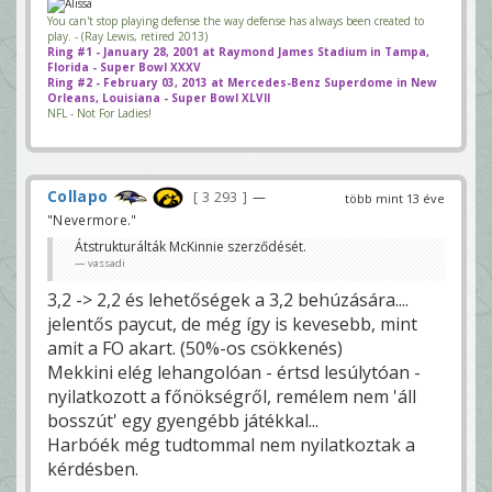
You can't stop playing defense the way defense has always been created to
play. - (Ray Lewis, retired 2013)
Ring #1 - January 28, 2001 at Raymond James Stadium in Tampa,
Florida - Super Bowl XXXV
Ring #2 - February 03, 2013 at Mercedes-Benz Superdome in New
Orleans, Louisiana - Super Bowl XLVII
NFL - Not For Ladies!
Collapo
3 293
—
több mint 13 éve
"Nevermore."
Átstrukturálták McKinnie szerződését.
vassadi
3,2 -> 2,2 és lehetőségek a 3,2 behúzására....
jelentős paycut, de még így is kevesebb, mint
amit a FO akart. (50%-os csökkenés)
Mekkini elég lehangolóan - értsd lesúlytóan -
nyilatkozott a főnökségről, remélem nem 'áll
bosszút' egy gyengébb játékkal...
Harbóék még tudtommal nem nyilatkoztak a
kérdésben.