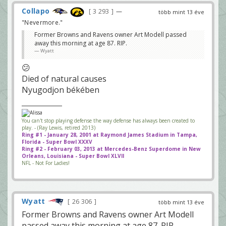
Collapo
3 293
—
több mint 13 éve
"Nevermore."
Former Browns and Ravens owner Art Modell passed
away this morning at age 87. RIP.
Wyatt
😕
Died of natural causes
Nyugodjon békében
You can't stop playing defense the way defense has always been created to
play. - (Ray Lewis, retired 2013)
Ring #1 - January 28, 2001 at Raymond James Stadium in Tampa,
Florida - Super Bowl XXXV
Ring #2 - February 03, 2013 at Mercedes-Benz Superdome in New
Orleans, Louisiana - Super Bowl XLVII
NFL - Not For Ladies!
Wyatt
26 306
több mint 13 éve
Former Browns and Ravens owner Art Modell
passed away this morning at age 87. RIP.