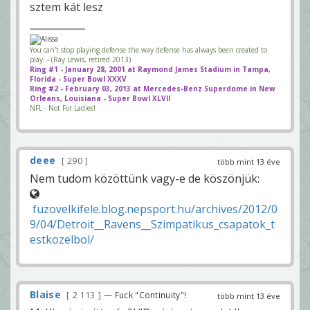
sztem kát lesz
You can't stop playing defense the way defense has always been created to
play. - (Ray Lewis, retired 2013)
Ring #1 - January 28, 2001 at Raymond James Stadium in Tampa,
Florida - Super Bowl XXXV
Ring #2 - February 03, 2013 at Mercedes-Benz Superdome in New
Orleans, Louisiana - Super Bowl XLVII
NFL - Not For Ladies!
deee
290
több mint 13 éve
Nem tudom közöttünk vagy-e de köszönjük:
fuzovelkifele.blog.nepsport.hu/archives/2012/0
9/04/Detroit__Ravens__Szimpatikus_csapatok_t
estkozelbol/
Blaise
2 113
— Fuck "Continuity"!
több mint 13 éve