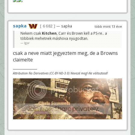
sapka
6 682
— sapka
több mint 13 éve
Nekem csak
Kitchen
, Carr és Brown kell a PS-re.. a
többiek mehetnek máshova nyugodtan.
Igor
csak a neve miatt jegyeztem meg, de a Browns
claimelte
Attribution No Derivatives (CC-BY-ND-3.0) Nevezd meg!-Ne változtasd!