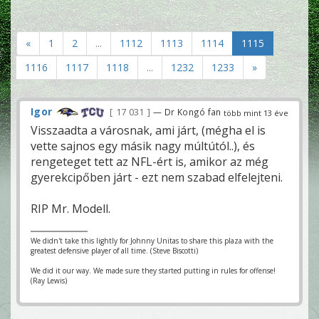
«
1
2
...
1112
1113
1114
1115
1116
1117
1118
...
1232
1233
»
Igor
17 031
— Dr Kongó fan
több mint 13 éve
Visszaadta a városnak, ami járt, (mégha el is
vette sajnos egy másik nagy múltútól..), és
rengeteget tett az NFL-ért is, amikor az még
gyerekcipőben járt - ezt nem szabad elfelejteni.
RIP Mr. Modell.
We didn't take this lightly for Johnny Unitas to share this plaza with the
greatest defensive player of all time. (Steve Biscotti)
We did it our way. We made sure they started putting in rules for offense!
(Ray Lewis)