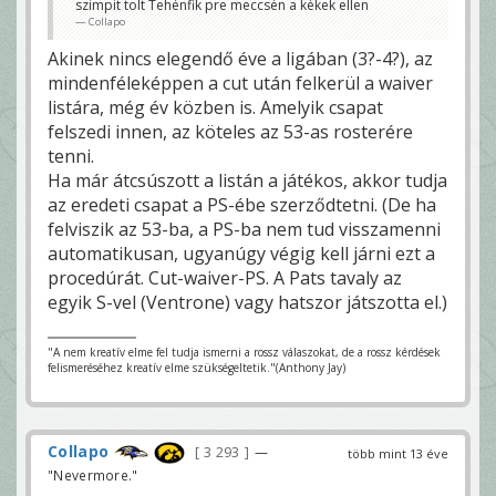
szimpit tolt Tehénfik pre meccsén a kékek ellen
Collapo
Akinek nincs elegendő éve a ligában (3?-4?), az
mindenféleképpen a cut után felkerül a waiver
listára, még év közben is. Amelyik csapat
felszedi innen, az köteles az 53-as rosterére
tenni.
Ha már átcsúszott a listán a játékos, akkor tudja
az eredeti csapat a PS-ébe szerződtetni. (De ha
felviszik az 53-ba, a PS-ba nem tud visszamenni
automatikusan, ugyanúgy végig kell járni ezt a
procedúrát. Cut-waiver-PS. A Pats tavaly az
egyik S-vel (Ventrone) vagy hatszor játszotta el.)
"A nem kreatív elme fel tudja ismerni a rossz válaszokat, de a rossz kérdések
felismeréséhez kreatív elme szükségeltetik."(Anthony Jay)
Collapo
3 293
—
több mint 13 éve
"Nevermore."