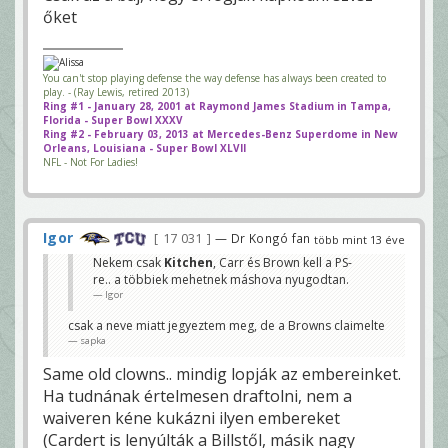
őket
You can't stop playing defense the way defense has always been created to
play. - (Ray Lewis, retired 2013)
Ring #1 - January 28, 2001 at Raymond James Stadium in Tampa,
Florida - Super Bowl XXXV
Ring #2 - February 03, 2013 at Mercedes-Benz Superdome in New
Orleans, Louisiana - Super Bowl XLVII
NFL - Not For Ladies!
Igor
17 031
— Dr Kongó fan
több mint 13 éve
Nekem csak
Kitchen
, Carr és Brown kell a PS-
re.. a többiek mehetnek máshova nyugodtan.
Igor
csak a neve miatt jegyeztem meg, de a Browns claimelte
sapka
Same old clowns.. mindig lopják az embereinket.
Ha tudnának értelmesen draftolni, nem a
waiveren kéne kukázni ilyen embereket
(Cardert is lenyúlták a Billstől, másik nagy