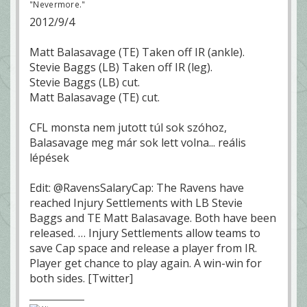
"Nevermore."
2012/9/4
Matt Balasavage (TE) Taken off IR (ankle).
Stevie Baggs (LB) Taken off IR (leg).
Stevie Baggs (LB) cut.
Matt Balasavage (TE) cut.
CFL monsta nem jutott túl sok szóhoz,
Balasavage meg már sok lett volna... reális
lépések
Edit: @RavensSalaryCap: The Ravens have
reached Injury Settlements with LB Stevie
Baggs and TE Matt Balasavage. Both have been
released. … Injury Settlements allow teams to
save Cap space and release a player from IR.
Player get chance to play again. A win-win for
both sides. [Twitter]