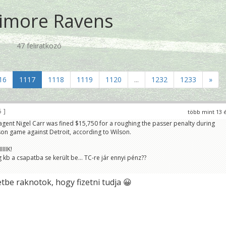
timore Ravens
47 feliratkozó
16
1117
1118
1119
1120
...
1232
1233
»
6
több mint 13 
agent Nigel Carr was fined $15,750 for a roughing the passer penalty during
on game against Detroit, according to Wilson.
IIK!
 kb a csapatba se került be... TC-re jár ennyi pénz??
etbe raknotok, hogy fizetni tudja 😀