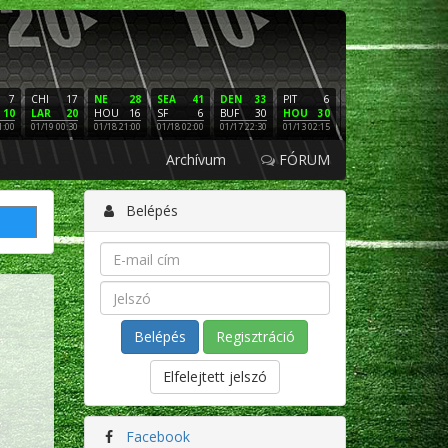
7
CHI
17
NE
28
SEA
41
DEN
33
PIT
6
NE
16
PHI
10
LAR
20
HOU
16
SF
6
BUF
30
HOU
30
LAC
3
SF
1:00
01/19 00:30
01/18 21:00
01/18 02:00
01/17 22:30
01/13 02:15
01/12 02:00
01/11 22:
Archívum
FÓRUM
Belépés
Regisztráció
Elfelejtett jelszó
Facebook