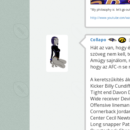
"My philosophy is: let's go o
http://www.youtube.com/wa
Collapo
Hát az van, hogy é
szöveg nem kell, t
Amúgy sajnálom, me
hogy az AFC-n se r
A keretszűkítés ál
Kicker Billy Cundif
Tight end Davon 
Wide receiver Dev
Offensive linema
Cornerback Jorda
Center Cecil Newt
Long snapper Patr