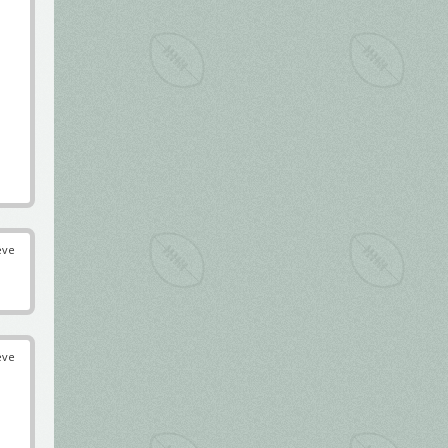
éve
éve