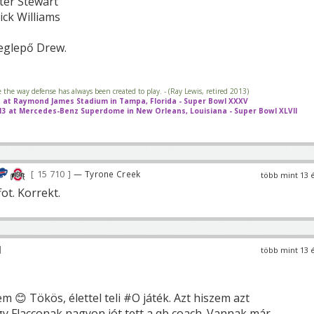
ter Stewart
ick Williams
eglepő Drew.
e the way defense has always been created to play. - (Ray Lewis, retired 2013)
01 at Raymond James Stadium in Tampa, Florida - Super Bowl XXXV
013 at Mercedes-Benz Superdome in New Orleans, Louisiana - Super Bowl XLVII
15 710
— Tyrone Creek
több mint 13 
ot. Korrekt.
több mint 13 
 😊 Tökös, élettel teli #O játék. Azt hiszem azt
gy Flacconak nagyon jót tett a qb coach. Vannak már