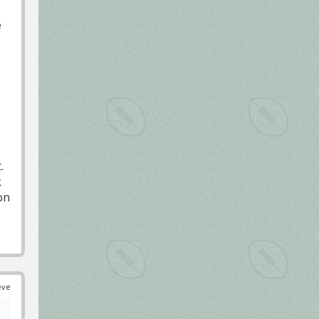
e
.
k
on
éve