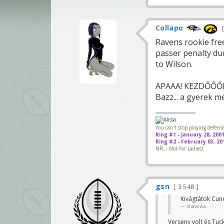
Collapo
Ravens rookie fre
passer penalty du
to Wilson.
APAAA! KEZDŐŐŐDI
Bazz... a gyerek m
You can't stop playing defens
Ring #1 - January 28, 20
Ring #2 - February 03, 2
NFL - Not For Ladies!
gsn
3 548
Kivágtátok Cund
shawnka
Verseny volt és Tuc