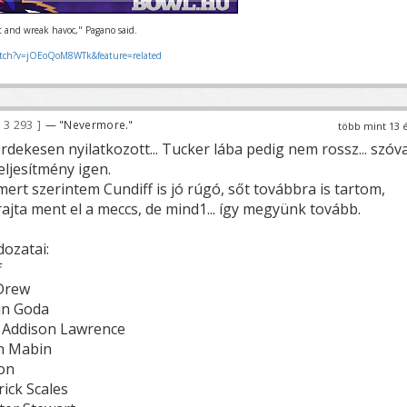
ut and wreak havoc," Pagano said.
tch?v=jOEoQoM8WTk&feature=related
3 293
— "Nevermore."
több mint 13 
rdekesen nyilatkozott... Tucker lába pedig nem rossz... szóva
eljesítmény igen.
rt szerintem Cundiff is jó rúgó, sőt továbbra is tartom,
ajta ment el a meccs, de mind1... így megyünk tovább.
dozatai:
f
Drew
in Goda
n Addison Lawrence
n Mabin
on
ick Scales