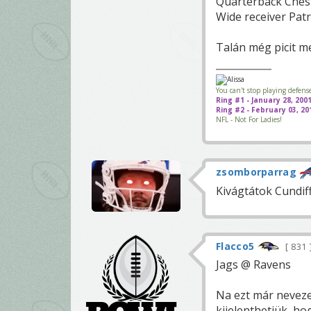
Quarterback Ches
Wide receiver Patr
Talán még picit m
You can't stop playing defens
Ring #1 - January 28, 20
Ring #2 - February 03, 2
NFL - Not For Ladies!
zsomborparrag
Kivágtátok Cundiff
Flacco5
831
Jags @ Ravens
Na ezt már nevezem
kijelenthetjük, ho