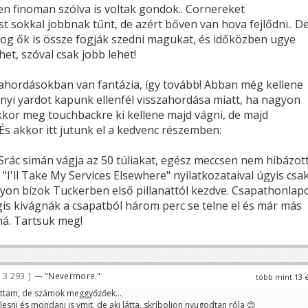
en finoman szólva is voltak gondok.. Cornereket
st sokkal jobbnak tűnt, de azért bőven van hova fejlődni.. D
fog ők is össze fogják szedni magukat, és időközben ugye
het, szóval csak jobb lehet!
zahordásokban van fantázia, így tovább! Abban még kellene
nnyi yardot kapunk ellenfél visszahordása miatt, ha nagyon
kor meg touchbackre ki kellene majd vágni, de majd
És akkor itt jutunk el a kedvenc részemben:
 Srác simán vágja az 50 túliakat, egész meccsen nem hibázott
 "I'll Take My Services Elsewhere" nyilatkozataival úgyis csa
gyon bízok Tuckerben első pillanattól kezdve. Csapathonlap
gis kivágnák a csapatból három perc se telne el és már más
lná. Tartsuk meg!
3 293
— "Nevermore."
több mint 13 
ttam, de számok meggyőzőek...
sni és mondani is vmit, de aki látta, skríboljon nyugodtan róla 😊