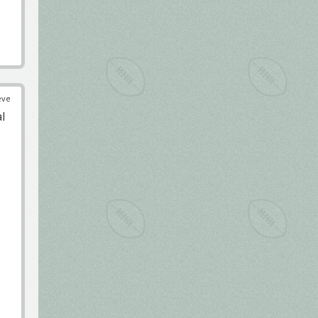
éve
l