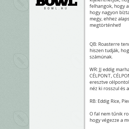
felhangok, hogy az
hogy nagyon bízta
megy, ehhez alaps
megtörténhet!
QB: Roasterre ten
hiszen tudják, ho
számúnak.
WR: JJ eddig marha
CÉLPONT, CÉLPONT 
eresztve célpontok
néz ki rosszul és 
RB: Eddig Rice, Pi
O fal nem tűnik ro
hogy végezze a m