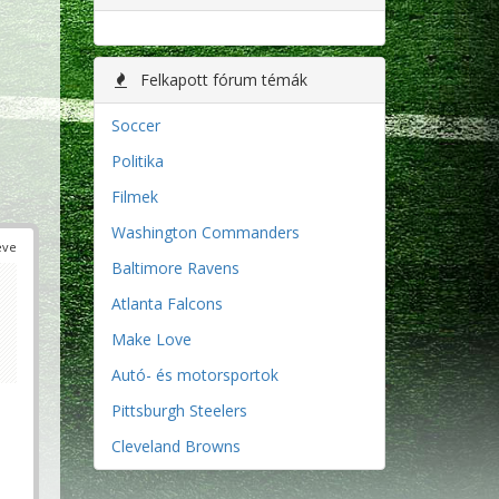
Felkapott fórum témák
Soccer
Politika
Filmek
Washington Commanders
éve
Baltimore Ravens
Atlanta Falcons
Make Love
Autó- és motorsportok
Pittsburgh Steelers
Cleveland Browns