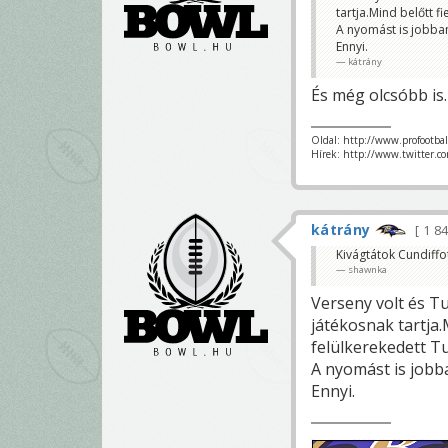
tartja.Mind belőtt f
A nyomást is jobban
Ennyi.
kátrány
És még olcsóbb is.
Oldal: http://www.profootba
Hírek: http://www.twitter.c
kátrány
1 8
Kivágtátok Cundiffot
shawnka
Verseny volt és T
játékosnak tartja.
felülkerekedett Tu
A nyomást is jobba
Ennyi.