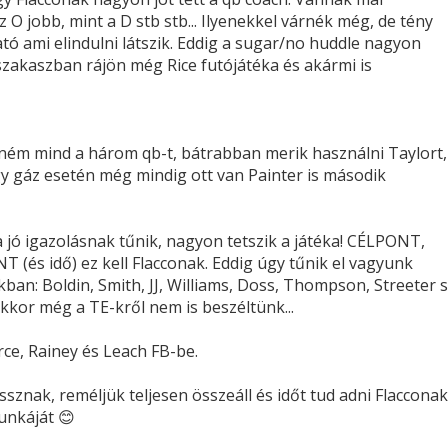
 O jobb, mint a D stb stb... Ilyenekkel várnék még, de tény
tó ami elindulni látszik. Eddig a sugar/no huddle nagyon
zakaszban rájön még Rice futójátéka és akármi is
ném mind a három qb-t, bátrabban merik használni Taylort,
gy gáz esetén még mindig ott van Painter is második
 jó igazolásnak tűnik, nagyon tetszik a játéka! CÉLPONT,
(és idő) ez kell Flacconak. Eddig úgy tűnik el vagyunk
ban: Boldin, Smith, JJ, Williams, Doss, Thompson, Streeter 
akkor még a TE-kről nem is beszéltünk...
erce, Rainey és Leach FB-be.
ssznak, reméljük teljesen összeáll és időt tud adni Flacconak
unkáját 😊