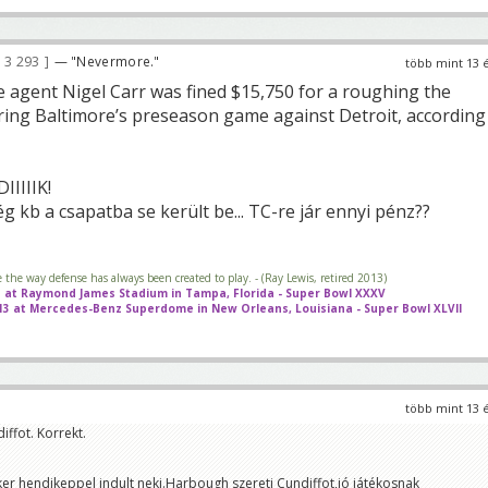
3 293
— "Nevermore."
több mint 13 
e agent Nigel Carr was fined $15,750 for a roughing the
ring Baltimore’s preseason game against Detroit, according
IIIIK!
ég kb a csapatba se került be... TC-re jár ennyi pénz??
e the way defense has always been created to play. - (Ray Lewis, retired 2013)
01 at Raymond James Stadium in Tampa, Florida - Super Bowl XXXV
013 at Mercedes-Benz Superdome in New Orleans, Louisiana - Super Bowl XLVII
több mint 13 
iffot. Korrekt.
ker hendikeppel indult neki.Harbough szereti Cundiffot,jó játékosnak