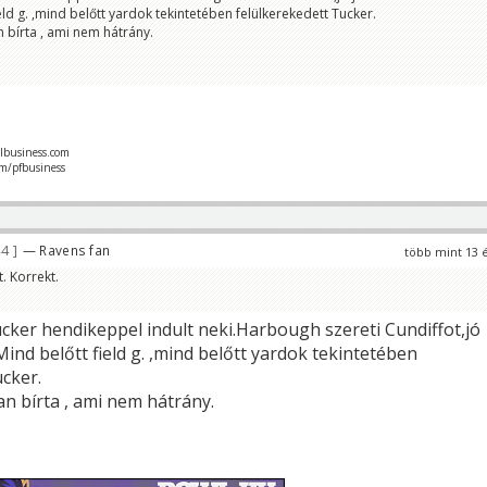
ield g. ,mind belőtt yardok tekintetében felülkerekedett Tucker.
 bírta , ami nem hátrány.
llbusiness.com
om/pfbusiness
44
— Ravens fan
több mint 13 
. Korrekt.
ucker hendikeppel indult neki.Harbough szereti Cundiffot,jó
Mind belőtt field g. ,mind belőtt yardok tekintetében
cker.
n bírta , ami nem hátrány.