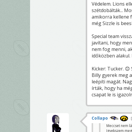
Védelem. Lions ell
szétdobálták... Mo
amikorra kellene 
még Sizzle is bees
Special team viss
javítani, hogy me
nem fog menni, ak
időközben alakul. 
Kicker: Tucker. 😊
Billy gyerek meg a
leépíti magát. Na
írták, hogy ha mé
csapat le is igazo
Collapo
Meccset nem lá
Igyekszem megle