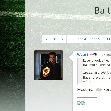
Bal
«
1
2
...
1114
1115
11
Wyatt
26 30
Ravens rookie free 
Baltimore’s preseas
APAAA! KEZDŐŐŐDIII
Bazz... a gyerek még
Collapo
Most már illik ker