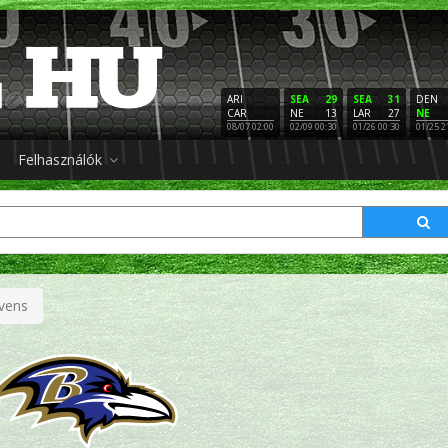
ARI
SEA
29
SEA
31
DEN
CAR
NE
13
LAR
27
NE
08/07 02:00
02/09 00:30
01/26 00:30
01/25 2
Felhasználók
vens