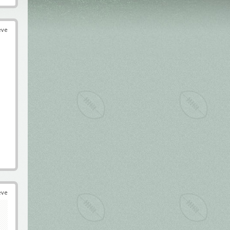
éve
éve