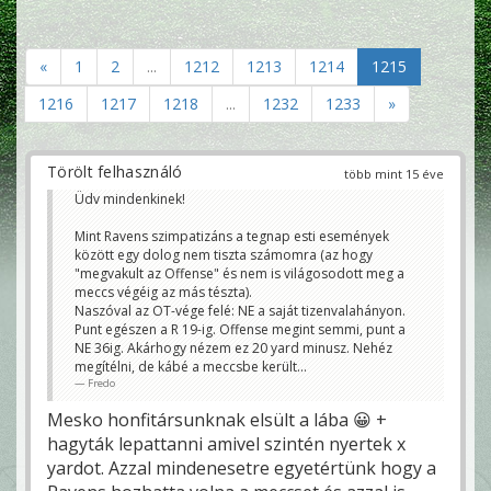
«
1
2
...
1212
1213
1214
1215
1216
1217
1218
...
1232
1233
»
Törölt felhasználó
több mint 15 éve
Üdv mindenkinek!
Mint Ravens szimpatizáns a tegnap esti események
között egy dolog nem tiszta számomra (az hogy
"megvakult az Offense" és nem is világosodott meg a
meccs végéig az más tészta).
Naszóval az OT-vége felé: NE a saját tizenvalahányon.
Punt egészen a R 19-ig. Offense megint semmi, punt a
NE 36ig. Akárhogy nézem ez 20 yard minusz. Nehéz
megítélni, de kábé a meccsbe került...
Fredo
Mesko honfitársunknak elsült a lába 😀 +
hagyták lepattanni amivel szintén nyertek x
yardot. Azzal mindenesetre egyetértünk hogy a