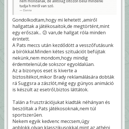
nem mondanak, de állítólag öltözőn belül mindenki
tudja h miről van szó.
Danna
Gondolkodtam,hogy mi lehetett ,amiről
hallgattak a játékosaitok,de megtörtént,mint
egy erőszak... 😕 van,de hallgat róla minden
érintett.
A Pats meccs után kezdődött a vesszőfutásunk
a bírókkal.Minden kétes szituációt befújtak
nekünk,nem mondom,hogy mindig
érdemtelenül,de sokszor egyoldalúan.
Az a bizonyos eset is kiverte a
biztosítékot,mikor Brady reklamálására dobták
rá Suggsra a zászlót,még egy gúnyos animáció
is készült az esetről,biztos láttátok.
Talán a frusztrációjukat kiadták néhányan és
beszóltak a Pats játékosoknak,nem túl
sportszerűen.
Nekem egyik kedvenc meccsem,úgy
anblokk,olyan klasszikusokkal,mint az athéni