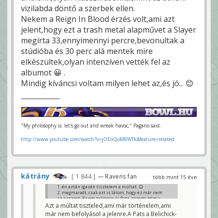
vizilabda döntő a szerbek ellen.
Nekem a Reign In Blood érzés volt,ami azt
jelent,hogy ezt a trash metal alapművet a Slayer
megírta 33,ennyimennyi percre,bevonultak a
stúdióba és 30 perc alá mentek mire
elkészültek,olyan intenzíven vették fel az
albumot 😀 .
Mindig kíváncsi voltam milyen lehet az,és jó... 😊
"My philosophy is: let's go out and wreak havoc," Pagano said.
http://www.youtube.com/watch?v=jOEoQoM8WTk&feature=related
kátrány
1 844
— Ravens fan
több mint 15 éve
1. én aztán igazán tisztelem a múltat. 😉
2. megmaradt, csak azt is látom, hogy ez már nem
az a csapat. Ez egy teljesen új Pats, semmi köze a
2000-es évek dinasztiájához, azon csapat vezérei
Azt a múltat tiszteled,ami már történelem,ami
Bradyt leszámítva, már nincsenek.
már nem befolyásol a jelenre.A Pats a Belichick-
Soldados