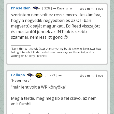
Phoseidon
328
— Ravens fan
több mint 15 éve
szerintem nem volt ez rossz meccs... leszámítva,
hogy a negyedik negyedben és az OT-ban
megvertük saját magunkat... Ed Reed visszajött
és mostantól jönnek az INT-ök is szebb
számmal, nem lesz itt gond 😊
"Light thinks it travels faster than anything but it is wrong. No matter how
fast light travels it finds the darkness has always got there first, and is
waiting for it." Terry Pratchett
Collapo
3 293
—
több mint 15 éve
"Nevermore."
"már lent volt a WR könyöke"
Meg a térde, meg még kb a fél csávó, az nem
volt fumbli