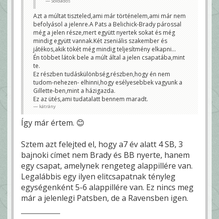
Soldados
Azt a múltat tiszteled,ami már történelem,ami már nem
befolyásol a jelenre.A Pats a Belichick-Brady párossal
még a jelen része,mert együtt nyertek sokat és még
mindig együtt vannak.Két zseniális szakember és
játékos,akik tökét még mindig teljesítmény elkapni...
Én többet látok bele a múlt által a jelen csapatába,mint
te.
Ez részben tudáskülönbség,részben,hogy én nem
tudom-nehezen- elhinni,hogy esélyesebbek vagyunk a
Gillette-ben,mint a házigazda.
Ez az ütés,ami tudatalatt bennem maradt.
kátrány
Így már értem. 😊
Sztem azt felejted el, hogy a7 év alatt 4 SB, 3
bajnoki címet nem Brady és BB nyerte, hanem
egy csapat, amelynek rengeteg alappillére van.
Legalábbis egy ilyen elitcsapatnak tényleg
egységenként 5-6 alappillére van. Ez nincs meg
már a jelenlegi Patsben, de a Ravensben igen.