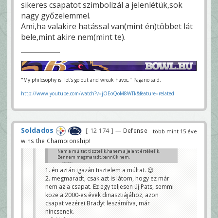
sikeres csapatot szimbolizál a jelenlétük,sok
nagy győzelemmel.
Ami,ha valakire hatással van(mint én)többet lát
bele,mint akire nem(mint te).
"My philosophy is: let's go out and wreak havoc," Pagano said.
http://www.youtube.com/watch?v=jOEoQoM8WTk&feature=related
Soldados
12 174
— Defense
több mint 15 éve
wins the Championship!
Nem a múltat tisztelik,hanem a jelent értékelik.
Bennem megmaradt,bennük nem.
kátrány
1. én aztán igazán tisztelem a múltat. 😉
2. megmaradt, csak azt is látom, hogy ez már
nem az a csapat. Ez egy teljesen új Pats, semmi
köze a 2000-es évek dinasztiájához, azon
csapat vezérei Bradyt leszámítva, már
nincsenek.