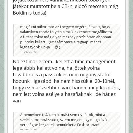
játékot mutatott be a CB-n, előző meccsen még
Boldin is tudta)
meg futni mikor már az I negyed végére látszott, hogy
valamilyen csoda folytán a mi D-nk rendre megállította
a futásaitokat még olyan mezőny pozícióban ahonnan
puntolni kellett....(ez számomra a tegnapi meccs
legnagyobb up-ja.... 😊 )
deepsilver
Na ezt már értem... kellett a time management...
legalábbis kellett volna, ha jöttek volna
továbbra is a passzok és nem negatív statot
hozunk... igazából ha nem hisszük el 20-10nél,
hogy ez már zsebben van, hanem még küzdünk,
nem lett volna esélye a hazafiaknak... de hát ez
van.
Amennyiben ti 4/4-en át mást sem csináltok, mint a
széleket bombázzátok, sztem megint egy megalázó
vereségbe kergettek bennünket a Foxboroban!
deepsilver