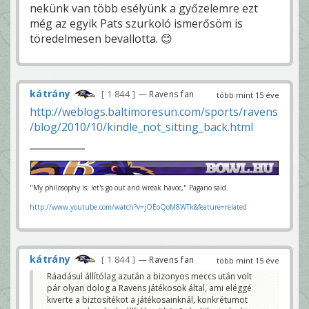
nekünk van több esélyünk a győzelemre ezt
még az egyik Pats szurkoló ismerősöm is
töredelmesen bevallotta. 😊
kátrány
1 844
— Ravens fan
több mint 15 éve
http://weblogs.baltimoresun.com/sports/ravens
/blog/2010/10/kindle_not_sitting_back.html
"My philosophy is: let's go out and wreak havoc," Pagano said.
http://www.youtube.com/watch?v=jOEoQoM8WTk&feature=related
kátrány
1 844
— Ravens fan
több mint 15 éve
Ráadásul állítólag azután a bizonyos meccs után volt
pár olyan dolog a Ravens játékosok által, ami eléggé
kiverte a biztosítékot a játékosainknál, konkrétumot