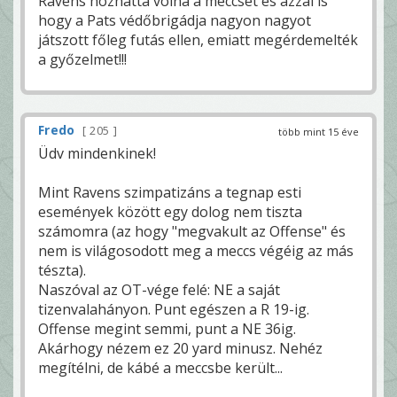
Ravens hozhatta volna a meccset és azzal is
hogy a Pats védőbrigádja nagyon nagyot
játszott főleg futás ellen, emiatt megérdemelték
a győzelmet!!!
Fredo
205
több mint 15 éve
Üdv mindenkinek!
Mint Ravens szimpatizáns a tegnap esti
események között egy dolog nem tiszta
számomra (az hogy "megvakult az Offense" és
nem is világosodott meg a meccs végéig az más
tészta).
Naszóval az OT-vége felé: NE a saját
tizenvalahányon. Punt egészen a R 19-ig.
Offense megint semmi, punt a NE 36ig.
Akárhogy nézem ez 20 yard minusz. Nehéz
megítélni, de kábé a meccsbe került...