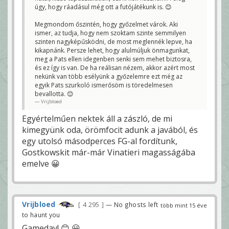
úgy, hogy ráadásul még ott a futójátékunk is. 😊
Megmondom őszintén, hogy győzelmet várok. Aki
ismer, az tudja, hogy nem szoktam szinte semmilyen
szinten nagyképűsködni, de most meglennék lepve, ha
kikapnánk. Persze lehet, hogy alulmúljuk önmagunkat,
meg a Pats ellen idegenben senki sem mehet biztosra,
és ez így is van. De ha reálisan nézem, akkor azért most
nekünk van több esélyünk a győzelemre ezt még az
egyik Pats szurkoló ismerősöm is töredelmesen
bevallotta. 😊
Vrijbloed
Egyértelműen nektek áll a zászló, de mi
kimegyünk oda, örömfocit adunk a javából, és
egy utolsó másodperces FG-al fordítunk,
Gostkowskit már-már Vinatieri magasságába
emelve 😀
Vrijbloed
4 295
— No ghosts left
több mint 15 éve
to haunt you
Gameday! 😊 😀