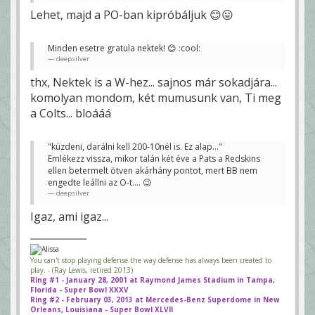
Lehet, majd a PO-ban kipróbáljuk 😊😛
Minden esetre gratula nektek! 😊 :cool:
deepsilver
thx, Nektek is a W-hez... sajnos már sokadjára...
komolyan mondom, két mumusunk van, Ti meg
a Colts... bloááá
"küzdeni, darálni kell 200-10nél is. Ez alap..."
Emlékezz vissza, mikor talán két éve a Pats a Redskins
ellen betermelt ötven akárhány pontot, mert BB nem
engedte leállni az O-t.... 😉
deepsilver
Igaz, ami igaz...
You can't stop playing defense the way defense has always been created to
play. - (Ray Lewis, retired 2013)
Ring #1 - January 28, 2001 at Raymond James Stadium in Tampa,
Florida - Super Bowl XXXV
Ring #2 - February 03, 2013 at Mercedes-Benz Superdome in New
Orleans, Louisiana - Super Bowl XLVII