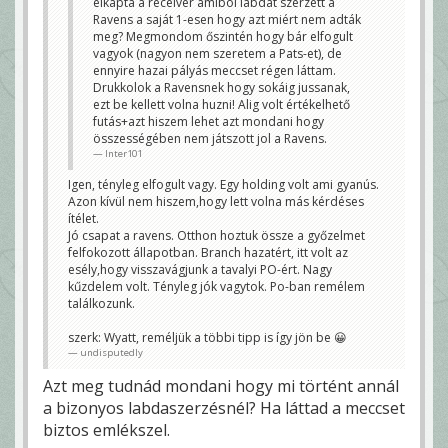
elkapta a receiver amiböl labdát szerzett a
Ravens a saját 1-esen hogy azt miért nem adták
meg? Megmondom őszintén hogy bár elfogult
vagyok (nagyon nem szeretem a Pats-et), de
ennyire hazai pályás meccset régen láttam.
Drukkolok a Ravensnek hogy sokáig jussanak,
ezt be kellett volna huzni! Alig volt értékelhető
futás+azt hiszem lehet azt mondani hogy
összességében nem játszott jol a Ravens.
Inter101
Igen, tényleg elfogult vagy. Egy holding volt ami gyanús.
Azon kívül nem hiszem,hogy lett volna más kérdéses
ítélet.
Jó csapat a ravens. Otthon hoztuk össze a győzelmet
felfokozott állapotban. Branch hazatért, itt volt az
esély,hogy visszavágjunk a tavalyi PO-ért. Nagy
kűzdelem volt. Tényleg jók vagytok. Po-ban remélem
találkozunk.
szerk: Wyatt, reméljük a többi tipp is így jön be 😀
undisputedly
Azt meg tudnád mondani hogy mi történt annál
a bizonyos labdaszerzésnél? Ha láttad a meccset
biztos emlékszel.