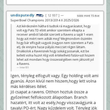
undisputedly
12 937
—
több mint 15 éve
SuperBowl Champions 2013/2014 II 2025/2026
Azt kérdezném hátha ti tudtok rá magyarázatot, hogy
volt egy Pats TD elött amikor szerintem elkapta a
receiver amiböl labdát szerzett a Ravens a saját 1-esen
hogy azt miért nem adták meg? Megmondom őszintén
hogy bár elfogult vagyok (nagyon nem szeretem a Pats-
et), de ennyire hazai pályás meccset régen láttam.
Drukkolok a Ravensnek hogy sokáig jussanak, ezt be
kellett volna huzni! Alig volt értékelhető futás+azt hiszem
lehet azt mondani hogy összességében nem játszott jol
a Ravens.
Inter101
Igen, tényleg elfogult vagy. Egy holding volt ami
gyanús. Azon kívül nem hiszem,hogy lett volna
más kérdéses ítélet.
Jó csapat a ravens. Otthon hoztuk össze a
győzelmet felfokozott állapotban. Branch
hazatért, itt volt az esély,hogy visszavágjunk a
tavalyi PO-ért. Nagy kűzdelem volt. Tényleg jók