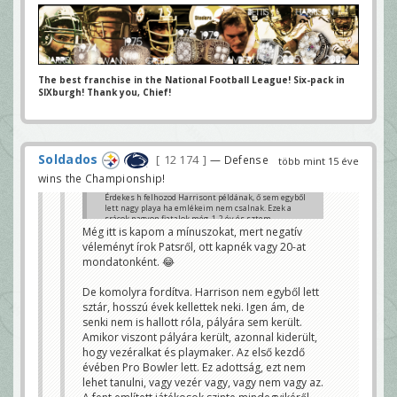
The best franchise in the National Football League! Six-pack in
SIXburgh! Thank you, Chief!
Soldados
12 174
— Defense
több mint 15 éve
wins the Championship!
Érdekes h felhozod Harrisont példának, ő sem egyből
lett nagy playa ha emlékeim nem csalnak. Ezek a
srácok nagyon fiatalok még, 1-2 év és sztem
kialakulhat bennük is a vezértípus. Sztem nagyon
Még itt is kapom a mínuszokat, mert negatív
kevés az a játékos ma a ligában, aki rögtön első 1-2
véleményt írok Patsről, ott kapnék vagy 20-at
évében vezérré vált, már csak azért is, mert tudjuk
mondatonként. 😂
h azért megvan a hierarchia egy csapaton belül.
Szerintem egy vezéralkat a tapasztalattal és az
ezáltal jött sikerekkel, magabiztossággal alakul ki.
De komolyra fordítva. Harrison nem egyből lett
Ehhez meg idő kell.
Nekem ilyen szempontból tetszik a csapat, én látom
sztár, hosszú évek kellettek neki. Igen ám, de
Spikes-ban is és DMC-ben is a lehetőséget. És akkor
senki nem is hallott róla, pályára sem került.
még ott van a jövő évi draft, ahol tényleg nagyon sok
Amikor viszont pályára került, azonnal kiderült,
pickünk van és ha megszületne a rookie-k fizetését
szabályozó megállapodás, tuti h mindet el is
hogy vezéralkat és playmaker. Az első kezdő
lőnnénk. De ez itt nagyon off. Át lehet rakni
évében Pro Bowler lett. Ez adottság, ezt nem
nyugodtan a mi topicunkba. 😊
Danna
lehet tanulni, vagy vezér vagy, vagy nem vagy az.