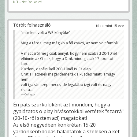
NFL - Not For Ladies!
Törölt felhasználó
több mint 15 éve
"már lent volt a WR könyöke"
Meg a térde, meg még kb a fél csávó, az nem volt fumbli
A meccsről meg csak annyit, hogy nem szabad 20-10nél
elhinnie az O-nak, hogy a D-nk mindig csak 17- pontot
kap.
küzdeni, darálni kell 200-10nél is. Ez alap...
Grat a Pats-nek megérdemelték a küzdés miatt. amúgy
nem
volt igazán szép meccs, de legalább izgi volt és nagy
csata...
Collapo
Én pats szurkolóként azt mondom, hogy a
gyalázatos o play hívásotokkal vertétek "szarrá"
(20-10-ről sztem az!) magatokat!
Az első negyedben konkrétan 15-20
yardonként/dobás haladtatok a széleken a két