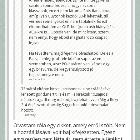
A fent említett játékosok szinte mindegyikéről
szinte azonnal kiderült, hogy micsoda
klasszisok, én ezt nem látom a Pats fiataljaiban,
amíg ilyen Guytonok kezdő ILB-k lehetnek, túl
vérmes reményeket én nem táplálnék. És ezt
elmondhatnám az OLB-kre (passrush hiánya) és
aCB-kre is... Upside van, de mint írtam, sztem
nem ennyi, hogy ebből meghatározó csapat
legyen.
Ha tévedtem, majd fejemre olvashatod. De ez a
Pats jelenleg jobbféle középcsapat az én
szememben, azaz PO-határon van, képes egy-
egy bravúrra, de kiegyensúlyozott jó
teljesítményre nem.
Soldados
Témától eltérve kicsit,Harrisonnak a hozzáállásával
lehetett gond,mert ti is és mi is kiraktuk 1x,sajnos
nálatok ragadt meg másodjára,dehát evvan.Míg a Rexy
3-4-ét játszottuk addig Suggs hasonló színvonalat
hozott.
kátrány
Olvastam róla egy cikket, amely erről szólt. Nem
a hozzáállásával volt baj kifejezetten. Egész
egyszerűen nem látta át, nem értette a játékot.