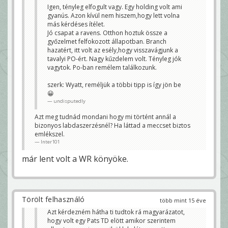
saját 1-esen hogy azt miért nem adták meg?
Igen, tényleg elfogult vagy. Egy holding volt ami
Megmondom őszintén hogy bár elfogult vagyok
gyanús. Azon kívül nem hiszem,hogy lett volna
(nagyon nem szeretem a Pats-et), de ennyire hazai
más kérdéses ítélet.
pályás meccset régen láttam. Drukkolok a
Ravensnek hogy sokáig jussanak, ezt be kellett
Jó csapat a ravens. Otthon hoztuk össze a
volna huzni! Alig volt értékelhető futás+azt hiszem
győzelmet felfokozott állapotban. Branch
lehet azt mondani hogy összességében nem
játszott jol a Ravens.
hazatért, itt volt az esély,hogy visszavágjunk a
Inter101
tavalyi PO-ért. Nagy kűzdelem volt. Tényleg jók
vagytok. Po-ban remélem találkozunk.
szerk: Wyatt, reméljük a többi tipp is így jön be
😀
undisputedly
Azt meg tudnád mondani hogy mi történt annál a
bizonyos labdaszerzésnél? Ha láttad a meccset biztos
emlékszel.
Inter101
már lent volt a WR könyöke.
Törölt felhasználó
több mint 15 éve
Azt kérdezném hátha ti tudtok rá magyarázatot,
hogy volt egy Pats TD elött amikor szerintem