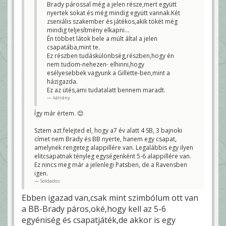
Brady párossal még a jelen része,mert együtt
nyertek sokat és még mindig együtt vannak.Két
zseniális szakember és játékos,akik tökét még
mindig teljesítmény elkapni...
Én többet látok bele a múlt által a jelen
csapatába,mint te.
Ez részben tudáskülönbség,részben,hogy én
nem tudom-nehezen- elhinni,hogy
esélyesebbek vagyunk a Gillette-ben,mint a
házigazda.
Ez az ütés,ami tudatalatt bennem maradt.
kátrány
Így már értem. 😊
Sztem azt felejted el, hogy a7 év alatt 4 SB, 3 bajnoki
címet nem Brady és BB nyerte, hanem egy csapat,
amelynek rengeteg alappillére van. Legalábbis egy ilyen
elitcsapatnak tényleg egységenként 5-6 alappillére van.
Ez nincs meg már a jelenlegi Patsben, de a Ravensben
igen.
Soldados
Ebben igazad van,csak mint szimbólum ott van
a BB-Brady páros,oké,hogy kell az 5-6
egyéniség és csapatjáték,de akkor is egy