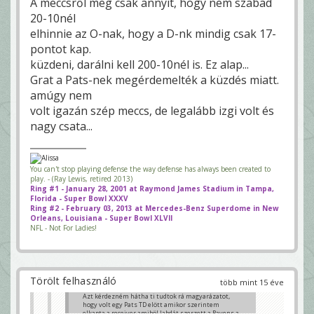
A meccsről meg csak annyit, hogy nem szabad
20-10nél
elhinnie az O-nak, hogy a D-nk mindig csak 17-
pontot kap.
küzdeni, darálni kell 200-10nél is. Ez alap...
Grat a Pats-nek megérdemelték a küzdés miatt.
amúgy nem
volt igazán szép meccs, de legalább izgi volt és
nagy csata...
You can't stop playing defense the way defense has always been created to
play. - (Ray Lewis, retired 2013)
Ring #1 - January 28, 2001 at Raymond James Stadium in Tampa,
Florida - Super Bowl XXXV
Ring #2 - February 03, 2013 at Mercedes-Benz Superdome in New
Orleans, Louisiana - Super Bowl XLVII
NFL - Not For Ladies!
Törölt felhasználó
több mint 15 éve
Azt kérdezném hátha ti tudtok rá magyarázatot,
hogy volt egy Pats TD elött amikor szerintem
elkapta a receiver amiböl labdát szerzett a Ravens a