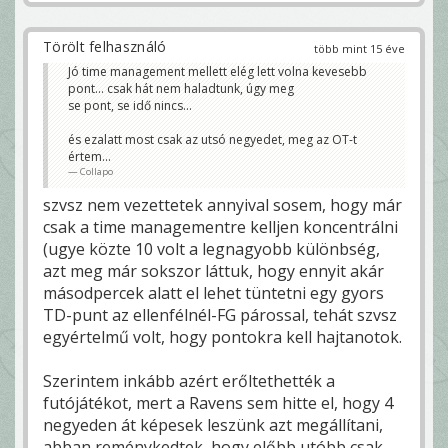
Törölt felhasználó
több mint 15 éve
Jó time management mellett elég lett volna kevesebb
pont... csak hát nem haladtunk, úgy meg
se pont, se idő nincs...
és ezalatt most csak az utsó negyedet, meg az OT-t
értem...
Collapo
szvsz nem vezettetek annyival sosem, hogy már
csak a time managementre kelljen koncentrálni
(ugye közte 10 volt a legnagyobb különbség,
azt meg már sokszor láttuk, hogy ennyit akár
másodpercek alatt el lehet tüntetni egy gyors
TD-punt az ellenfélnél-FG párossal, tehát szvsz
egyértelmű volt, hogy pontokra kell hajtanotok.
Szerintem inkább azért erőltethették a
futójátékot, mert a Ravens sem hitte el, hogy 4
negyeden át képesek leszünk azt megállítani,
abban reménykedtek, hogy előbb utóbb csak