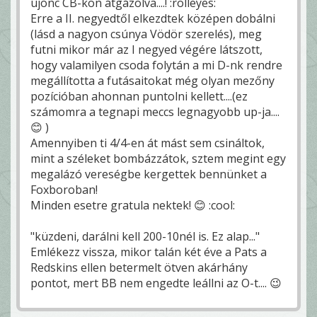
újonc CB-kön átgázolva....! :rolleyes:
Erre a II. negyedtől elkezdtek középen dobálni
(lásd a nagyon csúnya Vödör szerelés), meg
futni mikor már az I negyed végére látszott,
hogy valamilyen csoda folytán a mi D-nk rendre
megállította a futásaitokat még olyan mezőny
pozícióban ahonnan puntolni kellett....(ez
számomra a tegnapi meccs legnagyobb up-ja....
😊 )
Amennyiben ti 4/4-en át mást sem csináltok,
mint a széleket bombázzátok, sztem megint egy
megalázó vereségbe kergettek bennünket a
Foxboroban!
Minden esetre gratula nektek! 😊 :cool:
"küzdeni, darálni kell 200-10nél is. Ez alap..."
Emlékezz vissza, mikor talán két éve a Pats a
Redskins ellen betermelt ötven akárhány
pontot, mert BB nem engedte leállni az O-t.... 😉