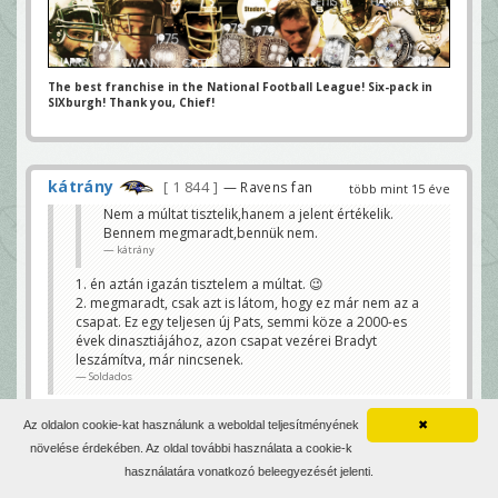
The best franchise in the National Football League! Six-pack in
SIXburgh! Thank you, Chief!
kátrány
1 844
— Ravens fan
több mint 15 éve
Nem a múltat tisztelik,hanem a jelent értékelik.
Bennem megmaradt,bennük nem.
kátrány
1. én aztán igazán tisztelem a múltat. 😉
2. megmaradt, csak azt is látom, hogy ez már nem az a
csapat. Ez egy teljesen új Pats, semmi köze a 2000-es
évek dinasztiájához, azon csapat vezérei Bradyt
leszámítva, már nincsenek.
Soldados
Azt a múltat tiszteled,ami már történelem,ami
Az oldalon cookie-kat használunk a weboldal teljesítményének
✖
már nem befolyásol a jelenre.A Pats a Belichick-
növelése érdekében. Az oldal további használata a cookie-k
Brady párossal még a jelen része,mert együtt
használatára vonatkozó beleegyezését jelenti.
nyertek sokat és még mindig együtt vannak.Két