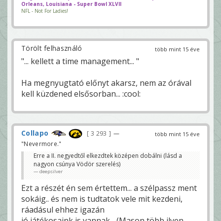
Orleans, Louisiana - Super Bowl XLVII
NFL - Not For Ladies!
Törölt felhasználó
több mint 15 éve
"... kellett a time management... "
Ha megnyugtató előnyt akarsz, nem az órával
kell küzdened elsősorban... :cool:
Collapo
3 293
—
több mint 15 éve
"Nevermore."
Erre a II. negyedtől elkezdtek középen dobálni (lásd a
nagyon csúnya Vödör szerelés)
deepsilver
Ezt a részét én sem értettem... a szélpassz ment
sokáig.. és nem is tudtatok vele mit kezdeni,
ráadásul ehhez igazán
jó játékosaink is vannak... (Mason több ilyen