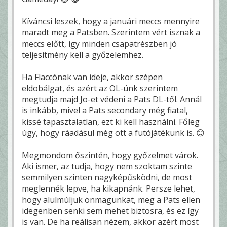
Kíváncsi leszek, hogy a januári meccs mennyire
maradt meg a Patsben. Szerintem vért isznak a
meccs előtt, így minden csapatrészben jó
teljesítmény kell a győzelemhez.
Ha Flaccónak van ideje, akkor szépen
eldobálgat, és azért az OL-ünk szerintem
megtudja majd Jo-et védeni a Pats DL-től. Annál
is inkább, mivel a Pats secondary még fiatal,
kissé tapasztalatlan, ezt ki kell használni. Főleg
úgy, hogy ráadásul még ott a futójátékunk is. 😊
Megmondom őszintén, hogy győzelmet várok.
Aki ismer, az tudja, hogy nem szoktam szinte
semmilyen szinten nagyképűsködni, de most
meglennék lepve, ha kikapnánk. Persze lehet,
hogy alulmúljuk önmagunkat, meg a Pats ellen
idegenben senki sem mehet biztosra, és ez így
is van. De ha reálisan nézem, akkor azért most