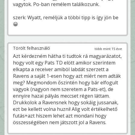
vagytok. Po-ban remélem találkozunk.
szerk: Wyatt, reméljük a többi tipp is így jön be
😀
Törölt felhasználó
több mint 15 éve
Azt kérdezném hátha ti tudtok rá magyarázatot,
hogy volt egy Pats TD elött amikor szerintem
elkapta a receiver amiböl labdát szerzett a
Ravens a saját 1-esen hogy azt miért nem adták
meg? Megmondom őszintén hogy bár elfogult
vagyok (nagyon nem szeretem a Pats-et), de
ennyire hazai pályás meccset régen láttam.
Drukkolok a Ravensnek hogy sokáig jussanak,
ezt be kellett volna huzni! Alig volt értékelhető
futás+azt hiszem lehet azt mondani hogy
összességében nem játszott jol a Ravens.