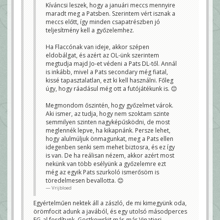
Kíváncsi leszek, hogy a januári meccs mennyire
maradt meg a Patsben. Szerintem vért isznak a
meccs előtt, így minden csapatrészben jó
teljesítmény kell a győzelemhez.
Ha Flaccónak van ideje, akkor szépen
eldobálgat, és azért az OL-ünk szerintem
megtudja majd Jo-et védeni a Pats DL-től. Annál
is inkább, mivel a Pats secondary még fiatal,
kissé tapasztalatlan, ezt ki kell használni. Főleg
úgy, hogy ráadásul még ott a futójátékunk is. 😊
Megmondom őszintén, hogy győzelmet várok.
Aki ismer, az tudja, hogy nem szoktam szinte
semmilyen szinten nagyképűsködni, de most
meglennék lepve, ha kikapnánk. Persze lehet,
hogy alulmúljuk önmagunkat, meg a Pats ellen
idegenben senki sem mehet biztosra, és ez így
is van. De ha reálisan nézem, akkor azért most
nekünk van több esélyünk a győzelemre ezt
még az egyik Pats szurkoló ismerősöm is
töredelmesen bevallotta. 😊
Vrijbloed
Egyértelműen nektek áll a zászló, de mi kimegyünk oda,
örömfocit adunk a javából, és egy utolsó másodperces
FG-al fordítunk, Gostkowskit már-már Vinatieri