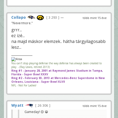
Collapo
3 293
—
több mint 15 éve
"Nevermore."
grrr...
ez izé...
na majd máskor elemzek.. hátha tárgyilagosabb
lesz...
You can't stop playing defense the way defense has always been created to
play. - (Ray Lewis, retired 2013)
Ring #1 - January 28, 2001 at Raymond James Stadium in Tampa,
Florida - Super Bowl XXXV
Ring #2 - February 03, 2013 at Mercedes-Benz Superdome in New
Orleans, Louisiana - Super Bowl XLVII
NFL - Not For Ladies!
Wyatt
26 306
több mint 15 éve
Gameday! 😊 😀