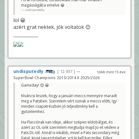
magasságába emelve 😀
undisputedly
lol 😀
azért grat nektek, jók voltatok 😊
undisputedly
12 937
—
több mint 15 éve
SuperBowl Champions 2013/2014 II 2025/2026
Gameday! 😊 😀
Kíváncsi leszek, hogy a januári meccs mennyire maradt
meg a Patsben. Szerintem vért isznak a meccs előtt, így
minden csapatrészben jó teljesítmény kell a
győzelemhez.
Ha Flaccónak van ideje, akkor szépen eldobálgat, és
azért az OL-ünk szerintem megtudja majd Jo-et védeni a
Pats DL-től. Annál is inkább, mivel a Pats secondary még
fiatal, kissé tapasztalatlan, ezt ki kell használni. Főleg