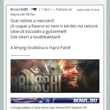
Bruschi85
1 864
— Patriots és
több mint 15 éve
Kaposvári KK fan
Grat nektek a meccsért!
Jó csapat a Ravens ez nem is kérdés ma nekünk
sikerült kiízzadni a győzelmet!!
Sok sikert a továbbiakban!!
A lényeg továbbra is Hajrá Pats!!!
A lényeg továbbra is Hajrá Pats és Hajrá Kometa-KVGY Kaposvári KK!