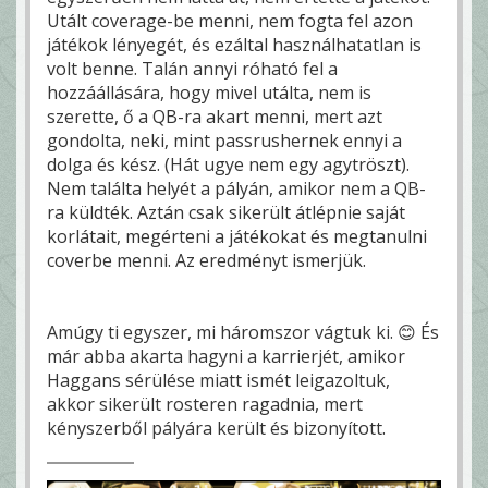
Utált coverage-be menni, nem fogta fel azon
játékok lényegét, és ezáltal használhatatlan is
volt benne. Talán annyi róható fel a
hozzáállására, hogy mivel utálta, nem is
szerette, ő a QB-ra akart menni, mert azt
gondolta, neki, mint passrushernek ennyi a
dolga és kész. (Hát ugye nem egy agytröszt).
Nem találta helyét a pályán, amikor nem a QB-
ra küldték. Aztán csak sikerült átlépnie saját
korlátait, megérteni a játékokat és megtanulni
coverbe menni. Az eredményt ismerjük.
Amúgy ti egyszer, mi háromszor vágtuk ki. 😊 És
már abba akarta hagyni a karrierjét, amikor
Haggans sérülése miatt ismét leigazoltuk,
akkor sikerült rosteren ragadnia, mert
kényszerből pályára került és bizonyított.