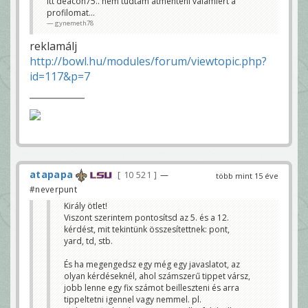
itt deacon75.. nem tudtam átmenteni valamiért a
profilomat...
gynemeth78
reklamálj
http://bowl.hu/modules/forum/viewtopic.php?
id=117&p=7
atapapa
10 521
—
több mint 15 éve
#neverpunt
Király ötlet!
Viszont szerintem pontosítsd az 5. és a 12.
kérdést, mit tekintünk összesítettnek: pont,
yard, td, stb.
És ha megengedsz egy még egy javaslatot, az
olyan kérdéseknél, ahol számszerű tippet vársz,
jobb lenne egy fix számot beilleszteni és arra
tippeltetni igennel vagy nemmel. pl.