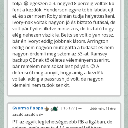
tolja. 😀 egészen a 3. negyed 8.percéig voltak kb
fent a kezdők. Henderson egyre több labdát ejt
el, és szerintem Roby simán tudja helyettesíteni.
Ivory-nak voltak nagyon jó és biztató futásai, de
volt pár 0ydos illetve minuszos, de biztató hogy
elég nehezen viszik le. Betts se volt olyan rossz,
bár én Ivoryt eddig jobbnak látom. Arrington
eddig nem nagyon mutogatta a tudását és nem
nagyon érdemli meg sztem az 53-at. Ramsey
backup QBnak tökéletes véleményem szerint,
bár remélem nem sokat lesz pályán. 😉 A
defensről meg annyit, hogy amíg a kezdők
voltak, addig a passrush jó volt, de nagyon
kiemelni nem tudok senkit.
Gyurma Pappa
16 177
—
több mint 15 éve
zászló zászló szív
PT az egyik legtehetségesebb RB a ligában, de
sajnos, amíg nem tud 14 meccsnél többen