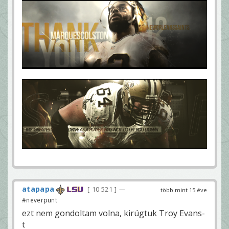
atapapa
10 521
—
több mint 15 éve
#neverpunt
ezt nem gondoltam volna, kirúgtuk Troy Evans-
t