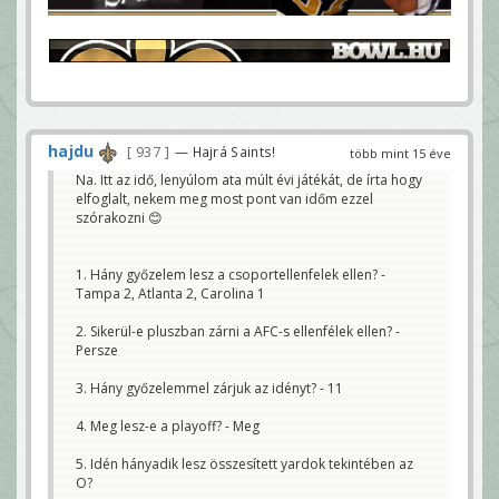
hajdu
937
— Hajrá Saints!
több mint 15 éve
Na. Itt az idő, lenyúlom ata múlt évi játékát, de írta hogy
elfoglalt, nekem meg most pont van időm ezzel
szórakozni 😊
1. Hány győzelem lesz a csoportellenfelek ellen? -
Tampa 2, Atlanta 2, Carolina 1
2. Sikerül-e pluszban zárni a AFC-s ellenfélek ellen? -
Persze
3. Hány győzelemmel zárjuk az idényt? - 11
4. Meg lesz-e a playoff? - Meg
5. Idén hányadik lesz összesített yardok tekintében az
O?