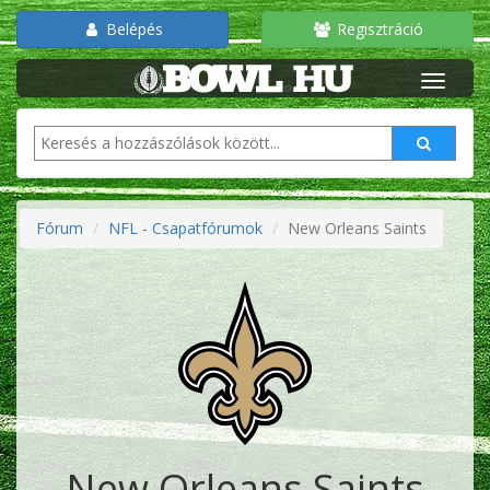
Belépés
Regisztráció
Fórum
NFL - Csapatfórumok
New Orleans Saints
New Orleans Saints