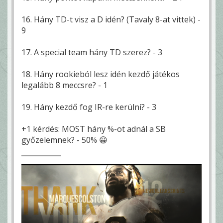
16. Hány TD-t visz a D idén? (Tavaly 8-at vittek) -
9
17. A special team hány TD szerez? - 3
18. Hány rookieból lesz idén kezdő játékos
legalább 8 meccsre? - 1
19. Hány kezdő fog IR-re kerülni? - 3
+1 kérdés: MOST hány %-ot adnál a SB
győzelemnek? - 50% 😀