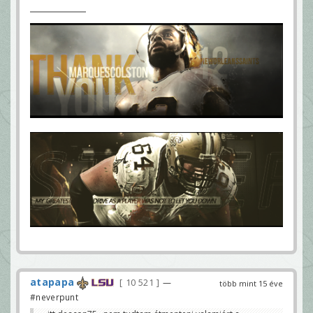
atapapa
10 521
—
több mint 15 éve
#neverpunt