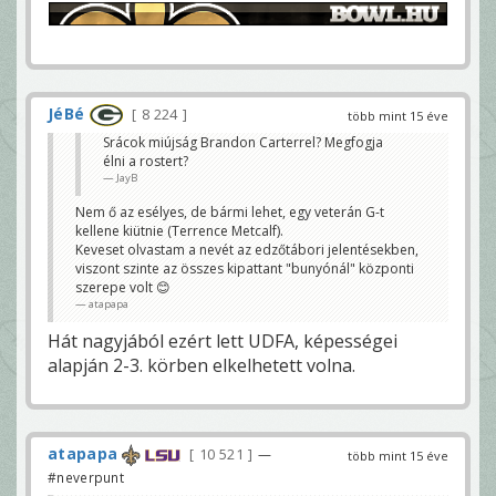
JéBé
8 224
több mint 15 éve
Srácok miújság Brandon Carterrel? Megfogja
élni a rostert?
JayB
Nem ő az esélyes, de bármi lehet, egy veterán G-t
kellene kiütnie (Terrence Metcalf).
Keveset olvastam a nevét az edzőtábori jelentésekben,
viszont szinte az összes kipattant "bunyónál" központi
szerepe volt 😊
atapapa
Hát nagyjából ezért lett UDFA, képességei
alapján 2-3. körben elkelhetett volna.
atapapa
10 521
—
több mint 15 éve
#neverpunt