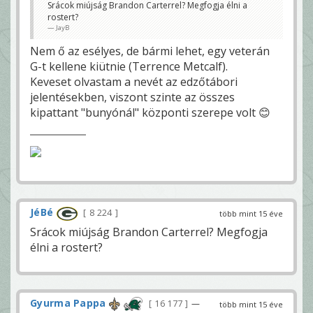
Srácok miújság Brandon Carterrel? Megfogja élni a
rostert?
JayB
Nem ő az esélyes, de bármi lehet, egy veterán
G-t kellene kiütnie (Terrence Metcalf).
Keveset olvastam a nevét az edzőtábori
jelentésekben, viszont szinte az összes
kipattant "bunyónál" központi szerepe volt 😊
JéBé
8 224
több mint 15 éve
Srácok miújság Brandon Carterrel? Megfogja
élni a rostert?
Gyurma Pappa
16 177
—
több mint 15 éve