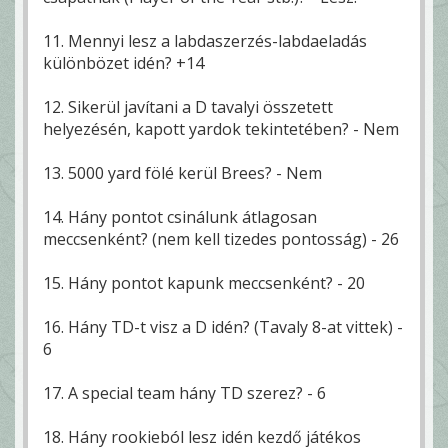
11. Mennyi lesz a labdaszerzés-labdaeladás
különbözet idén? +14
12. Sikerül javítani a D tavalyi összetett
helyezésén, kapott yardok tekintetében? - Nem
13. 5000 yard fölé kerül Brees? - Nem
14. Hány pontot csinálunk átlagosan
meccsenként? (nem kell tizedes pontosság) - 26
15. Hány pontot kapunk meccsenként? - 20
16. Hány TD-t visz a D idén? (Tavaly 8-at vittek) -
6
17. A special team hány TD szerez? - 6
18. Hány rookieból lesz idén kezdő játékos