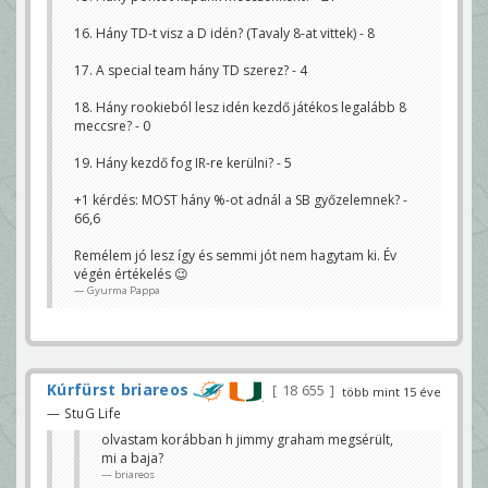
16. Hány TD-t visz a D idén? (Tavaly 8-at vittek) - 8
17. A special team hány TD szerez? - 4
18. Hány rookieból lesz idén kezdő játékos legalább 8
meccsre? - 0
19. Hány kezdő fog IR-re kerülni? - 5
+1 kérdés: MOST hány %-ot adnál a SB győzelemnek? -
66,6
Remélem jó lesz így és semmi jót nem hagytam ki. Év
végén értékelés 😉
Gyurma Pappa
Kúrfürst briareos
18 655
több mint 15 éve
— StuG Life
olvastam korábban h jimmy graham megsérült,
mi a baja?
briareos