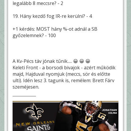
legalább 8 meccsre? - 2
19. Hány kezdő fog IR-re kerülni? - 4
+1 kérdés: MOST hány %-ot adnál a SB
győzelemnek? - 100
A Kv-Pécs táv jónak tűnik..... 😀 😀 😀
Keleti Front - a borsodi bivajok - azért működik
majd, Hajduval nyomjuk (meccs, sör és előtte
ulti). Idén lesz 3. tagunk is, remélem: Brett Fárv
szeméjesen.