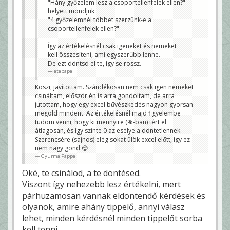
"Hány győzelem lesz a csoportellenfelek ellen?"
helyett mondjuk
"4 győzelemnél többet szerzünk-e a
csoportellenfelek ellen?"
Így az értékelésnél csak igeneket és nemeket
kell összesíteni, ami egyszerűbb lenne.
De ezt döntsd el te, így se rossz.
atapapa
Köszi, javítottam. Szándékosan nem csak igen nemeket
csináltam, először én is arra gondoltam, de arra
jutottam, hogy egy excel bűvészkedés nagyon gyorsan
megold mindent. Az értékelésnél majd figyelembe
tudom venni, hogy ki mennyire (%-ban) tért el
átlagosan, és így szinte 0 az esélye a döntetlennek.
Szerencsére (sajnos) elég sokat ülök excel előtt, így ez
nem nagy gond 😊
Gyurma Pappa
Oké, te csinálod, a te döntésed.
Viszont így nehezebb lesz értékelni, mert
párhuzamosan vannak eldöntendő kérdések és
olyanok, amire ahány tippelő, annyi válasz
lehet, minden kérdésnél minden tippelőt sorba
kell tenni.