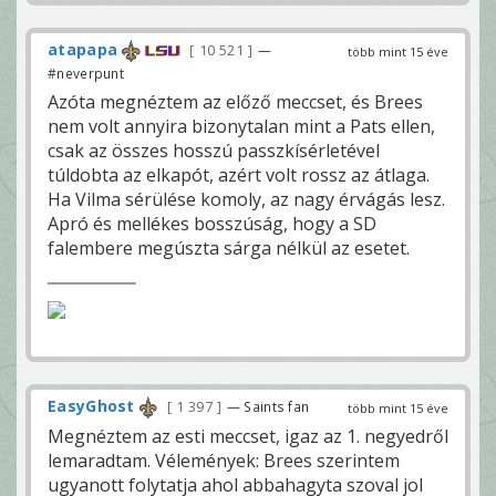
atapapa
10 521
—
több mint 15 éve
#neverpunt
Azóta megnéztem az előző meccset, és Brees
nem volt annyira bizonytalan mint a Pats ellen,
csak az összes hosszú passzkísérletével
túldobta az elkapót, azért volt rossz az átlaga.
Ha Vilma sérülése komoly, az nagy érvágás lesz.
Apró és mellékes bosszúság, hogy a SD
falembere megúszta sárga nélkül az esetet.
EasyGhost
1 397
— Saints fan
több mint 15 éve
Megnéztem az esti meccset, igaz az 1. negyedről
lemaradtam. Vélemények: Brees szerintem
ugyanott folytatja ahol abbahagyta szoval jol