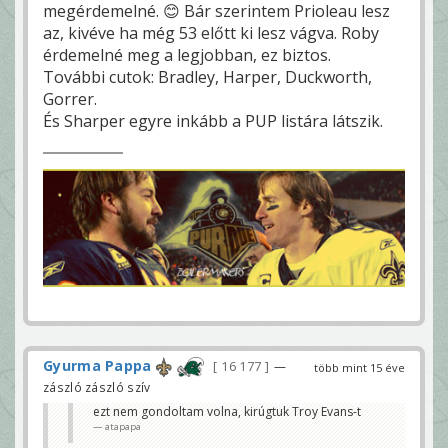
megérdemelné. 😊 Bár szerintem Prioleau lesz
az, kivéve ha még 53 előtt ki lesz vágva. Roby
érdemelné meg a legjobban, ez biztos.
További cutok: Bradley, Harper, Duckworth,
Gorrer.
És Sharper egyre inkább a PUP listára látszik.
Gyurma Pappa
16 177
—
több mint 15 éve
zászló zászló szív
ezt nem gondoltam volna, kirúgtuk Troy Evans-t
atapapa