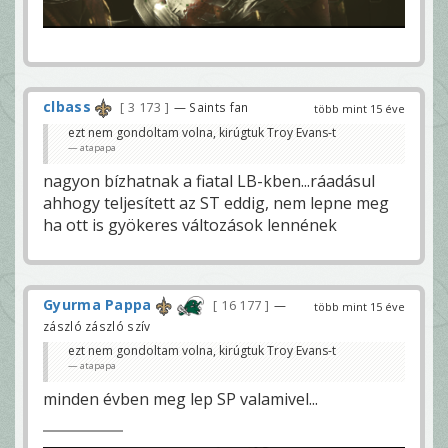
clbass
3 173
— Saints fan
több mint 15 éve
ezt nem gondoltam volna, kirúgtuk Troy Evans-t
atapapa
nagyon bízhatnak a fiatal LB-kben...ráadásul
ahhogy teljesített az ST eddig, nem lepne meg
ha ott is gyökeres változások lennének
Gyurma Pappa
16 177
—
több mint 15 éve
zászló zászló szív
ezt nem gondoltam volna, kirúgtuk Troy Evans-t
atapapa
minden évben meg lep SP valamivel...