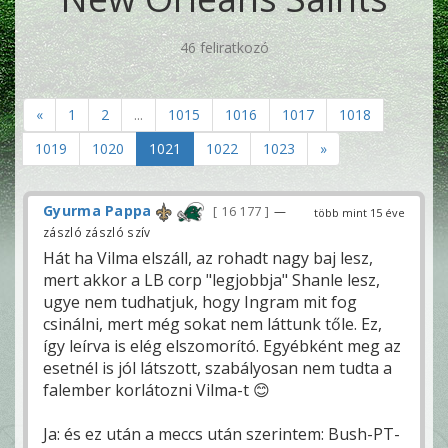
46 feliratkozó
«
1
2
...
1015
1016
1017
1018
1019
1020
1021
1022
1023
»
Gyurma Pappa
16 177
—
több mint 15 éve
zászló zászló szív
Hát ha Vilma elszáll, az rohadt nagy baj lesz,
mert akkor a LB corp "legjobbja" Shanle lesz,
ugye nem tudhatjuk, hogy Ingram mit fog
csinálni, mert még sokat nem láttunk tőle. Ez,
így leírva is elég elszomorító. Egyébként meg az
esetnél is jól látszott, szabályosan nem tudta a
falember korlátozni Vilma-t 😊
Ja: és ez után a meccs után szerintem: Bush-PT-