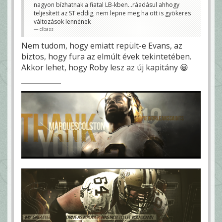
nagyon bízhatnak a fiatal LB-kben...ráadásul ahhogy
teljesített az ST eddig, nem lepne meg ha ott is gyökeres
változások lennének
clbass
Nem tudom, hogy emiatt repült-e Evans, az
biztos, hogy fura az elmúlt évek tekintetében.
Akkor lehet, hogy Roby lesz az új kapitány 😀