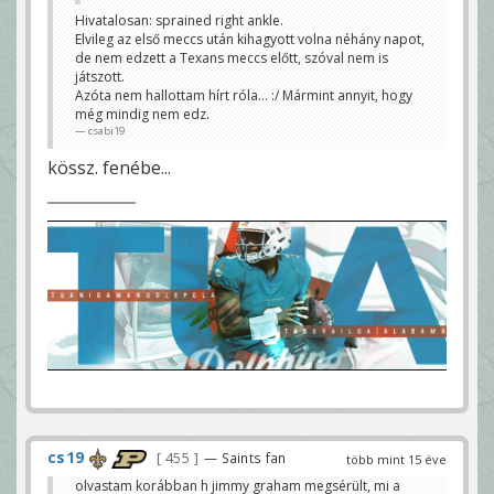
Hivatalosan: sprained right ankle.
Elvileg az első meccs után kihagyott volna néhány napot,
de nem edzett a Texans meccs előtt, szóval nem is
játszott.
Azóta nem hallottam hírt róla... :/ Mármint annyit, hogy
még mindig nem edz.
csabi19
kössz. fenébe...
cs19
455
— Saints fan
több mint 15 éve
olvastam korábban h jimmy graham megsérült, mi a