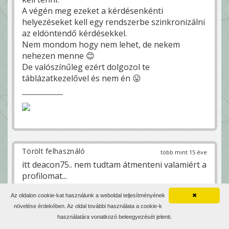
A végén meg ezeket a kérdésenkénti
helyezéseket kell egy rendszerbe szinkronizálni
az eldöntendő kérdésekkel.
Nem mondom hogy nem lehet, de nekem
nehezen menne 😊
De valószínűleg ezért dolgozol te
táblázatkezelővel és nem én 😛
Törölt felhasználó
több mint 15 éve
itt deacon75.. nem tudtam átmenteni valamiért a
profilomat...
Az oldalon cookie-kat használunk a weboldal teljesítményének
✖
növelése érdekében. Az oldal további használata a cookie-k
Gyurma Pappa
16 177
—
használatára vonatkozó beleegyezését jelenti.
több mint 15 éve
zászló zászló szív