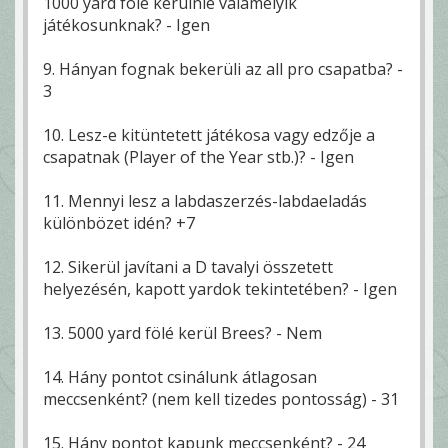
1000 yard fölé kerülnie valamelyik
játékosunknak? - Igen
9. Hányan fognak bekerüli az all pro csapatba? -
3
10. Lesz-e kitüntetett játékosa vagy edzője a
csapatnak (Player of the Year stb.)? - Igen
11. Mennyi lesz a labdaszerzés-labdaeladás
különbözet idén? +7
12. Sikerül javítani a D tavalyi összetett
helyezésén, kapott yardok tekintetében? - Igen
13. 5000 yard fölé kerül Brees? - Nem
14. Hány pontot csinálunk átlagosan
meccsenként? (nem kell tizedes pontosság) - 31
15. Hány pontot kapunk meccsenként? - 24