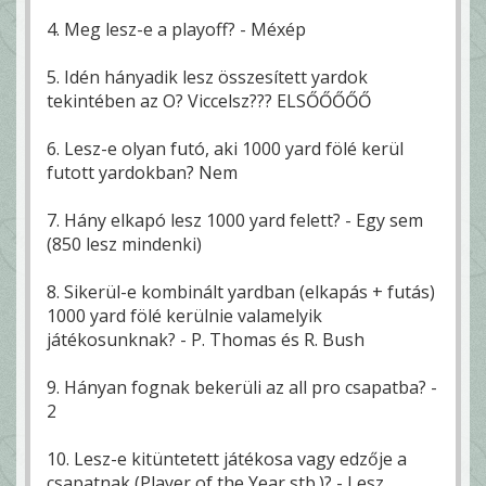
4. Meg lesz-e a playoff? - Méxép
5. Idén hányadik lesz összesített yardok
tekintében az O? Viccelsz??? ELSŐŐŐŐŐ
6. Lesz-e olyan futó, aki 1000 yard fölé kerül
futott yardokban? Nem
7. Hány elkapó lesz 1000 yard felett? - Egy sem
(850 lesz mindenki)
8. Sikerül-e kombinált yardban (elkapás + futás)
1000 yard fölé kerülnie valamelyik
játékosunknak? - P. Thomas és R. Bush
9. Hányan fognak bekerüli az all pro csapatba? -
2
10. Lesz-e kitüntetett játékosa vagy edzője a
csapatnak (Player of the Year stb.)? - Lesz.