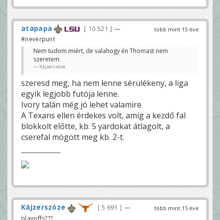
atapapa
10 521
—
több mint 15 éve
#neverpunt
Nem tudom miért, de valahogy én Thomast nem
szeretem.
Kájzerszóze
szeresd meg, ha nem lenne sérülékeny, a liga
egyik legjobb futója lenne.
Ivory talán még jó lehet valamire
A Texans ellen érdekes volt, amíg a kezdő fal
blokkolt előtte, kb. 5 yardokat átlagolt, a
cserefal mögött meg kb. 2-t.
Kájzerszóze
5 691
—
több mint 15 éve
playoffs???