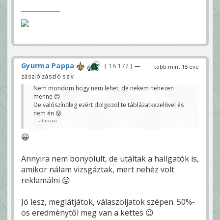
Gyurma Pappa
16 177
—
több mint 15 éve
zászló zászló szív
Nem mondom hogy nem lehet, de nekem nehezen
menne 😊
De valószínűleg ezért dolgozol te táblázatkezelővel és
nem én 😛
atapapa
😀
Annyira nem bonyolult, de utáltak a hallgatók is,
amikor nálam vizsgáztak, mert nehéz volt
reklamálni 😛
Jó lesz, meglátjátok, válaszoljatok szépen. 50%-
os eredménytől meg van a kettes 😉