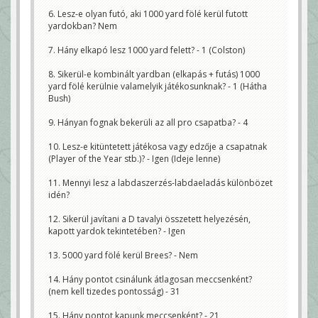
6. Lesz-e olyan futó, aki 1000 yard fölé kerül futott
yardokban? Nem
7. Hány elkapó lesz 1000 yard felett? - 1 (Colston)
8. Sikerül-e kombinált yardban (elkapás + futás) 1000
yard fölé kerülnie valamelyik játékosunknak? - 1 (Hátha
Bush)
9. Hányan fognak bekerüli az all pro csapatba? - 4
10. Lesz-e kitüntetett játékosa vagy edzője a csapatnak
(Player of the Year stb.)? - Igen (Ideje lenne)
11. Mennyi lesz a labdaszerzés-labdaeladás különbözet
idén?
12. Sikerül javítani a D tavalyi összetett helyezésén,
kapott yardok tekintetében? - Igen
13. 5000 yard fölé kerül Brees? - Nem
14. Hány pontot csinálunk átlagosan meccsenként?
(nem kell tizedes pontosság) - 31
15. Hány pontot kapunk meccsenként? - 21