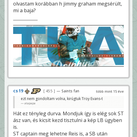
olvastam korábban h jimmy graham megsérült,
mi a baja?
cs19
455
— Saints fan
több mint 15 éve
ezt nem gondoltam volna, kirúgtuk Troy Evans-t
atapapa
Hát ez tényleg durva. Mondjuk így is elég sok ST
ász van, és kicsit kezd tisztulni a kép LB ügyben
is.
ST captain meg lehetne Reis is, a SB után