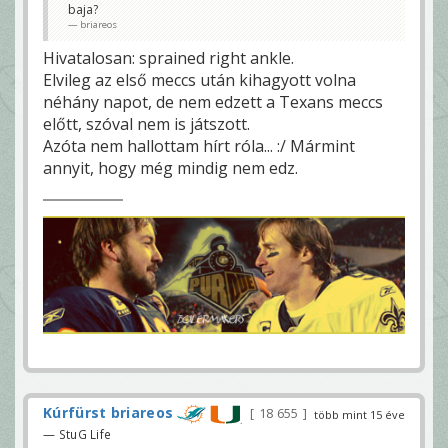
baja?
briareos
Hivatalosan: sprained right ankle.
Elvileg az első meccs után kihagyott volna
néhány napot, de nem edzett a Texans meccs
előtt, szóval nem is játszott.
Azóta nem hallottam hírt róla... :/ Mármint
annyit, hogy még mindig nem edz.
Kúrfürst briareos
18 655
több mint 15 éve
— StuG Life