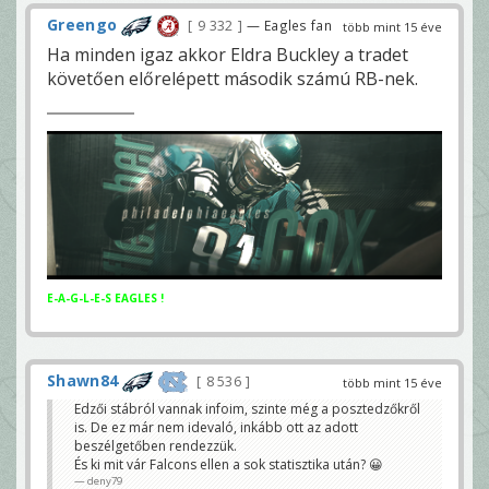
Greengo
9 332
— Eagles fan
több mint 15 éve
Ha minden igaz akkor Eldra Buckley a tradet
követően előrelépett második számú RB-nek.
E-A-G-L-E-S EAGLES !
Shawn84
8 536
több mint 15 éve
Edzői stábról vannak infoim, szinte még a posztedzőkről
is. De ez már nem idevaló, inkább ott az adott
beszélgetőben rendezzük.
És ki mit vár Falcons ellen a sok statisztika után? 😀
deny79