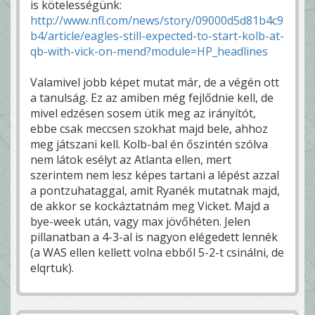
is kötelességünk:
http://www.nfl.com/news/story/09000d5d81b4c9
b4/article/eagles-still-expected-to-start-kolb-at-
qb-with-vick-on-mend?module=HP_headlines
Valamivel jobb képet mutat már, de a végén ott
a tanulság. Ez az amiben még fejlődnie kell, de
mivel edzésen sosem ütik meg az irányítót,
ebbe csak meccsen szokhat majd bele, ahhoz
meg játszani kell. Kolb-bal én őszintén szólva
nem látok esélyt az Atlanta ellen, mert
szerintem nem lesz képes tartani a lépést azzal
a pontzuhataggal, amit Ryanék mutatnak majd,
de akkor se kockáztatnám meg Vicket. Majd a
bye-week után, vagy max jövőhéten. Jelen
pillanatban a 4-3-al is nagyon elégedett lennék
(a WAS ellen kellett volna ebből 5-2-t csinálni, de
elqrtuk).