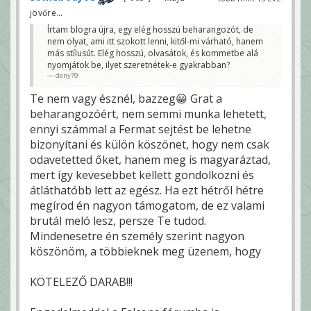
jövőre...
Írtam blogra újra, egy elég hosszú beharangozót, de
nem olyat, ami itt szokott lenni, kitől-mi várható, hanem
más stílusút. Elég hosszú, olvasátok, és kommetbe alá
nyomjátok be, ilyet szeretnétek-e gyakrabban?
deny79
Te nem vagy észnél, bazzeg😀 Grat a
beharangozóért, nem semmi munka lehetett,
ennyi számmal a Fermat sejtést be lehetne
bizonyítani és külön köszönet, hogy nem csak
odavetetted őket, hanem meg is magyaráztad,
mert így kevesebbet kellett gondolkozni és
átláthatóbb lett az egész. Ha ezt hétről hétre
megírod én nagyon támogatom, de ez valami
brutál meló lesz, persze Te tudod.
Mindenesetre én személy szerint nagyon
köszönöm, a többieknek meg üzenem, hogy
KÖTELEZŐ DARAB!!!