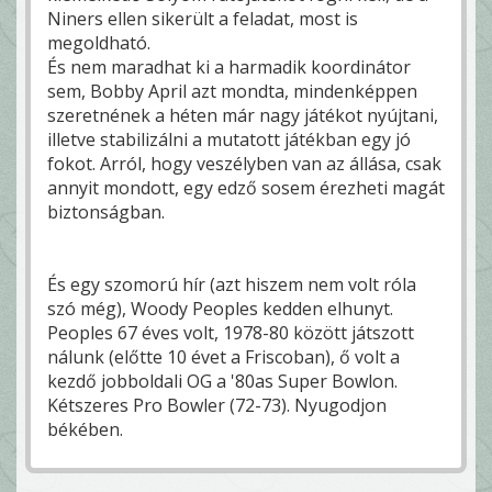
Niners ellen sikerült a feladat, most is
megoldható.
És nem maradhat ki a harmadik koordinátor
sem, Bobby April azt mondta, mindenképpen
szeretnének a héten már nagy játékot nyújtani,
illetve stabilizálni a mutatott játékban egy jó
fokot. Arról, hogy veszélyben van az állása, csak
annyit mondott, egy edző sosem érezheti magát
biztonságban.
És egy szomorú hír (azt hiszem nem volt róla
szó még), Woody Peoples kedden elhunyt.
Peoples 67 éves volt, 1978-80 között játszott
nálunk (előtte 10 évet a Friscoban), ő volt a
kezdő jobboldali OG a '80as Super Bowlon.
Kétszeres Pro Bowler (72-73). Nyugodjon
békében.