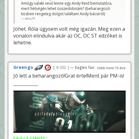
Amúgy valaki vevő lenne egy Andy Reid bemutatóra,
mert hétvégén lehet összedobnám? (beharangozó
közben rengeteg dolgot találtam Andy bácsiról)
deny79
Jöhet. Róla úgysem volt még igazán. Meg ezen a
vonalon elindulva akár az OC, DC ST edzőket is
lehetne.
Greengo
9 332
— Eagles fan
több mint 15 éve
Jó lett a beharangozó!Grat érte!Ment pár PM-is!
E-A-G-L-E-S EAGLES !