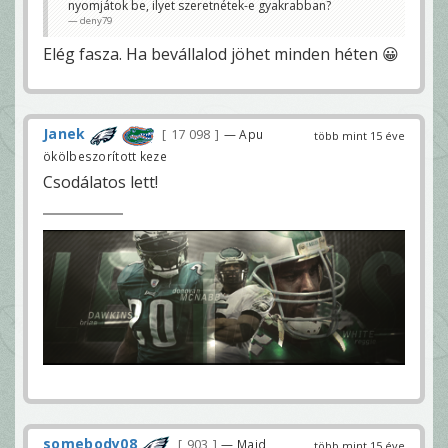
nyomjátok be, ilyet szeretnétek-e gyakrabban?
deny79
Elég fasza. Ha bevállalod jöhet minden héten 😀
Janek
17 098
— Apu
több mint 15 éve
ökölbeszorított keze
Csodálatos lett!
somebody08
903
— Majd
több mint 15 éve