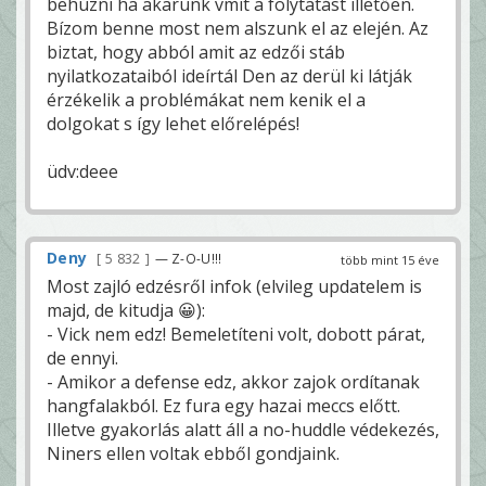
behúzni ha akarunk vmit a folytatást illetően.
Bízom benne most nem alszunk el az elején. Az
biztat, hogy abból amit az edzői stáb
nyilatkozataiból ideírtál Den az derül ki látják
érzékelik a problémákat nem kenik el a
dolgokat s így lehet előrelépés!
üdv:deee
Deny
5 832
— Z-O-U!!!
több mint 15 éve
Most zajló edzésről infok (elvileg updatelem is
majd, de kitudja 😀):
- Vick nem edz! Bemeletíteni volt, dobott párat,
de ennyi.
- Amikor a defense edz, akkor zajok ordítanak
hangfalakból. Ez fura egy hazai meccs előtt.
Illetve gyakorlás alatt áll a no-huddle védekezés,
Niners ellen voltak ebből gondjaink.