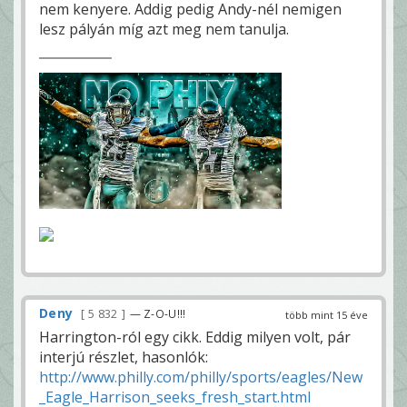
nem kenyere. Addig pedig Andy-nél nemigen
lesz pályán míg azt meg nem tanulja.
Deny
5 832
— Z-O-U!!!
több mint 15 éve
Harrington-ról egy cikk. Eddig milyen volt, pár
interjú részlet, hasonlók:
http://www.philly.com/philly/sports/eagles/New
_Eagle_Harrison_seeks_fresh_start.html