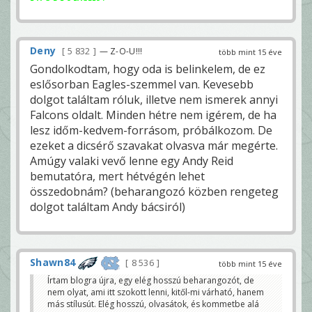
Deny
5 832
— Z-O-U!!!
több mint 15 éve
Gondolkodtam, hogy oda is belinkelem, de ez
eslősorban Eagles-szemmel van. Kevesebb
dolgot találtam róluk, illetve nem ismerek annyi
Falcons oldalt. Minden hétre nem igérem, de ha
lesz időm-kedvem-forrásom, próbálkozom. De
ezeket a dicsérő szavakat olvasva már megérte.
Amúgy valaki vevő lenne egy Andy Reid
bemutatóra, mert hétvégén lehet
összedobnám? (beharangozó közben rengeteg
dolgot találtam Andy bácsiról)
Shawn84
8 536
több mint 15 éve
Írtam blogra újra, egy elég hosszú beharangozót, de
nem olyat, ami itt szokott lenni, kitől-mi várható, hanem
más stílusút. Elég hosszú, olvasátok, és kommetbe alá