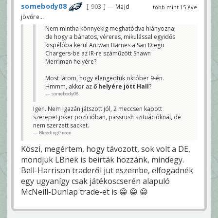
somebody08
903
— Majd
több mint 15 éve
jövőre...
Nem mintha könnyekig meghatódva hiányozna,
de hogy a bánatos, véreres, mikulással egyidős
kispélóba kerül Antwan Barnes a San Diego
Chargers-be az IR-re száműzött Shawn
Merriman helyére?
Most látom, hogy elengedtük október 9-én.
Hmmm, akkor az
ő helyére jött Hall
?
somebody08
Igen. Nem igazán játszott jól, 2 meccsen kapott
szerepet joker pozícióban, passrush szituációknál, de
nem szerzett sacket.
BleedingGreen
Köszi, megértem, hogy távozott, sok volt a DE,
mondjuk LBnek is beírták hozzánk, mindegy.
Bell-Harrison traderől jut eszembe, elfogadnék
egy ugyanígy csak játékoscserén alapuló
McNeill-Dunlap trade-et is 😀 😀 😀