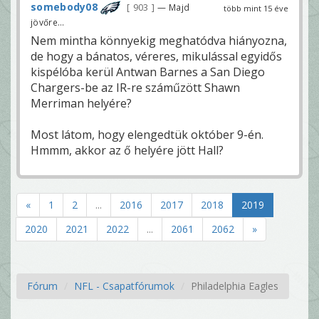
somebody08
903
— Majd
több mint 15 éve
jövőre...
Nem mintha könnyekig meghatódva hiányozna,
de hogy a bánatos, véreres, mikulással egyidős
kispélóba kerül Antwan Barnes a San Diego
Chargers-be az IR-re száműzött Shawn
Merriman helyére?
Most látom, hogy elengedtük október 9-én.
Hmmm, akkor az ő helyére jött Hall?
«
1
2
...
2016
2017
2018
2019
2020
2021
2022
...
2061
2062
»
Fórum
NFL - Csapatfórumok
Philadelphia Eagles