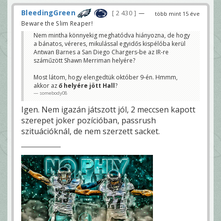
BleedingGreen
2 430
—
több mint 15 éve
Beware the Slim Reaper!
Nem mintha könnyekig meghatódva hiányozna, de hogy
a bánatos, véreres, mikulással egyidős kispélóba kerül
Antwan Barnes a San Diego Chargers-be az IR-re
száműzött Shawn Merriman helyére?
Most látom, hogy elengedtük október 9-én. Hmmm,
akkor az
ő helyére jött Hall
?
somebody08
Igen. Nem igazán játszott jól, 2 meccsen kapott
szerepet joker pozícióban, passrush
szituációknál, de nem szerzett sacket.