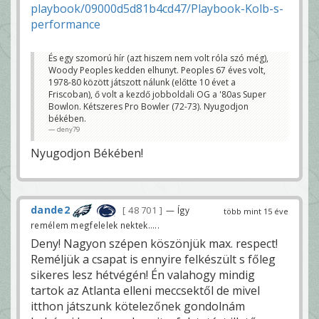
playbook/09000d5d81b4cd47/Playbook-Kolb-s-
performance
És egy szomorú hír (azt hiszem nem volt róla szó még),
Woody Peoples kedden elhunyt. Peoples 67 éves volt,
1978-80 között játszott nálunk (előtte 10 évet a
Friscoban), ő volt a kezdő jobboldali OG a '80as Super
Bowlon. Kétszeres Pro Bowler (72-73). Nyugodjon
békében.
deny79
Nyugodjon Békében!
dande2
48 701
— Így
több mint 15 éve
remélem megfelelek nektek.....
Deny! Nagyon szépen köszönjük max. respect!
Reméljük a csapat is ennyire felkészült s főleg
sikeres lesz hétvégén! Én valahogy mindig
tartok az Atlanta elleni meccsektől de mivel
itthon játszunk kötelezőnek gondolnám