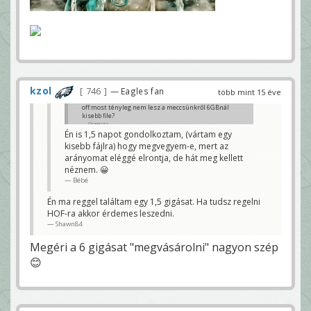
kzol
746
— Eagles fan
több mint 15 éve
off:most tényleg nem lesz a meccsünkről 6GBnál
kisebb file?
Greengo
Én is 1,5 napot gondolkoztam, (vártam egy
kisebb fájlra) hogy megvegyem-e, mert az
arányomat eléggé elrontja, de hát meg kellett
néznem. 😀
Bébé
Én ma reggel találtam egy 1,5 gigásat. Ha tudsz regelni
HOF-ra akkor érdemes leszedni.
Shawn84
Megéri a 6 gigásat "megvásárolni" nagyon szép
😊