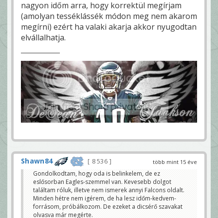
nagyon időm arra, hogy korrektül megírjam
(amolyan tesséklássék módon meg nem akarom
megírni) ezért ha valaki akarja akkor nyugodtan
elvállalhatja.
Shawn84
8 536
több mint 15 éve
Gondolkodtam, hogy oda is belinkelem, de ez
eslősorban Eagles-szemmel van. Kevesebb dolgot
találtam róluk, illetve nem ismerek annyi Falcons oldalt.
Minden hétre nem igérem, de ha lesz időm-kedvem-
forrásom, próbálkozom. De ezeket a dicsérő szavakat
olvasva már megérte.