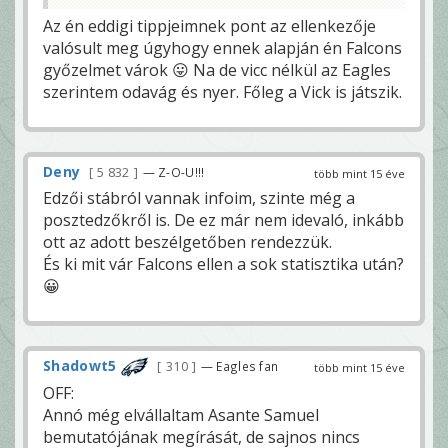
Az én eddigi tippjeimnek pont az ellenkezője
valósult meg úgyhogy ennek alapján én Falcons
győzelmet várok 😛 Na de vicc nélkül az Eagles
szerintem odavág és nyer. Főleg a Vick is játszik.
Deny
5 832
— Z-O-U!!!
több mint 15 éve
Edzői stábról vannak infoim, szinte még a
posztedzőkről is. De ez már nem idevaló, inkább
ott az adott beszélgetőben rendezzük.
És ki mit vár Falcons ellen a sok statisztika után?
😀
Shadowt5
310
— Eagles fan
több mint 15 éve
OFF:
Annó még elvállaltam Asante Samuel
bemutatójának megírását, de sajnos nincs