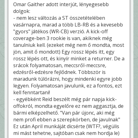
Omar Gaither adott interjút, lényegesebb
dolgok:
- nem lesz változás a ST összetételében
vasárnapra, marad a több LB-RB és a kevesebb
"gyors" játékos (WR-CB) verzió. A kick-off
coverage-ben 3 rookie is van, akiknek még
tanulniuk kell. (ezeket még nem ő mondta, most
jön, amit ő mondott) Egy rossz lépés itt, egy
rossz lépés ott, és kinyír minket a returner. De a
srácok folyamatosan, meccsről-meccsre,
edzésről-edzésre fejlődnek. Többször is
maradunk túlórázni, hogy mindenki egyre jobb
legyen. Folyamatosan javulunk, ez a fontos, ezt
kell fenntartani!
- egyébként Reid beszélt még pár napja kick-
offokról, mondta egyelőre ez nem aggasztja, de
bármi elképzelhető. "Van pár újonc, aki még
nem profi ebben a szerepkörben, de javulnak"
Ez után April munkáját dicsérte (WTF?, végülis
mi mást tehetne, sajtóban csak nem hordja le)