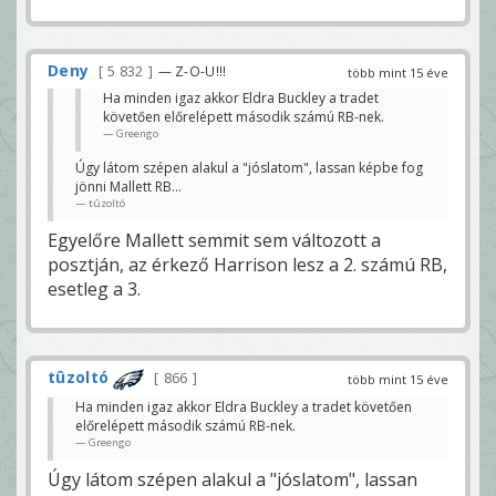
Deny
5 832
— Z-O-U!!!
több mint 15 éve
Ha minden igaz akkor Eldra Buckley a tradet
követően előrelépett második számú RB-nek.
Greengo
Úgy látom szépen alakul a "jóslatom", lassan képbe fog
jönni Mallett RB...
tûzoltó
Egyelőre Mallett semmit sem változott a
posztján, az érkező Harrison lesz a 2. számú RB,
esetleg a 3.
tûzoltó
866
több mint 15 éve
Ha minden igaz akkor Eldra Buckley a tradet követően
előrelépett második számú RB-nek.
Greengo
Úgy látom szépen alakul a "jóslatom", lassan