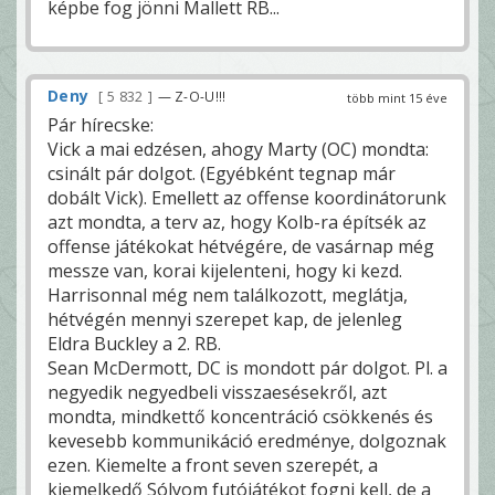
képbe fog jönni Mallett RB...
Deny
5 832
— Z-O-U!!!
több mint 15 éve
Pár hírecske:
Vick a mai edzésen, ahogy Marty (OC) mondta:
csinált pár dolgot. (Egyébként tegnap már
dobált Vick). Emellett az offense koordinátorunk
azt mondta, a terv az, hogy Kolb-ra építsék az
offense játékokat hétvégére, de vasárnap még
messze van, korai kijelenteni, hogy ki kezd.
Harrisonnal még nem találkozott, meglátja,
hétvégén mennyi szerepet kap, de jelenleg
Eldra Buckley a 2. RB.
Sean McDermott, DC is mondott pár dolgot. Pl. a
negyedik negyedbeli visszaesésekről, azt
mondta, mindkettő koncentráció csökkenés és
kevesebb kommunikáció eredménye, dolgoznak
ezen. Kiemelte a front seven szerepét, a
kiemelkedő Sólyom futójátékot fogni kell, de a