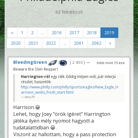
62 feliratkozó
«
1
2
...
2016
2017
2018
2019
2020
2021
2022
...
2061
2062
»
BleedingGreen
2 430
—
több mint 15 éve
Beware the Slim Reaper!
Harrington-ról
egy cikk. Eddig milyen volt, pár interjú
részlet, hasonlók:
http://www.philly.com/philly/sports/eagles/New_Eagle_H
arrison_seeks_fresh_start.html
deny79
Harrison 😀
Lehet, hogy Joey "örök ígéret" Harrington
játéka ilyen mély nyomot hagyott a
tudatalattidban 😀 .
Viszont az hallottam, hogy a pass protection