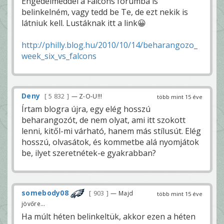
Engedelmeddel a Falcons fórumba is
belinkelném, vagy tedd be Te, de ezt nekik is
látniuk kell. Lustáknak itt a link😀
http://philly.blog.hu/2010/10/14/beharangozo_
week_six_vs_falcons
Deny
5 832
— Z-O-U!!!
több mint 15 éve
Írtam blogra újra, egy elég hosszú
beharangozót, de nem olyat, ami itt szokott
lenni, kitől-mi várható, hanem más stílusút. Elég
hosszú, olvasátok, és kommetbe alá nyomjátok
be, ilyet szeretnétek-e gyakrabban?
somebody08
903
— Majd
több mint 15 éve
jövőre...
Ha múlt héten belinkeltük, akkor ezen a héten