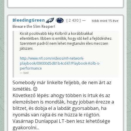
BleedingGreen
2 430
—
több mint 15 éve
Beware the Slim Reaper!
Kicsit pozitivabb kép Kolbról a korábbiakkal
ellentétben. Ebben is említik, hogy idő kell a fejlődéshez.
Szerintem padról nem lehet megtanulni éles meccsen
játszani.
http://www.nfl.com/videos/nfl-network-
playbook/09000d5d81b4cd47/Playbook-Kolb-s-
performance
kzol
Somebody már linkelte feljebb, de nem árt az
ismétlés. 😊
Következő lépés: ahogy többen is írtuk és az
elemzésben is mondták, hogy jobban érezze a
blitzet, és dobja el a labdát gyorsabban, ha
nyomás van rajta és ne húzza le rögtön.
Vasárnap Dunlappal LT-ben lesz lehetősége
gyakorolni...