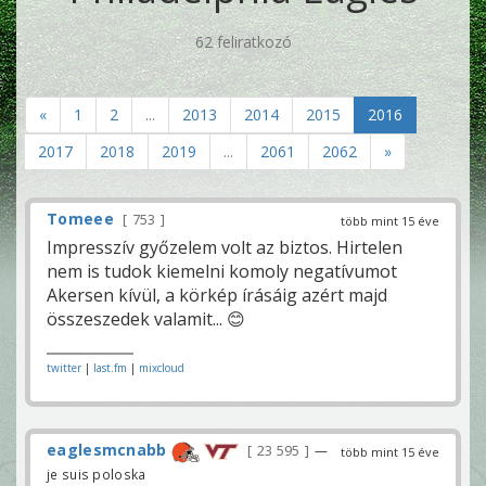
62 feliratkozó
«
1
2
...
2013
2014
2015
2016
2017
2018
2019
...
2061
2062
»
Tomeee
753
több mint 15 éve
Impresszív győzelem volt az biztos. Hirtelen
nem is tudok kiemelni komoly negatívumot
Akersen kívül, a körkép írásáig azért majd
összeszedek valamit... 😊
twitter
|
last.fm
|
mixcloud
eaglesmcnabb
23 595
—
több mint 15 éve
je suis poloska