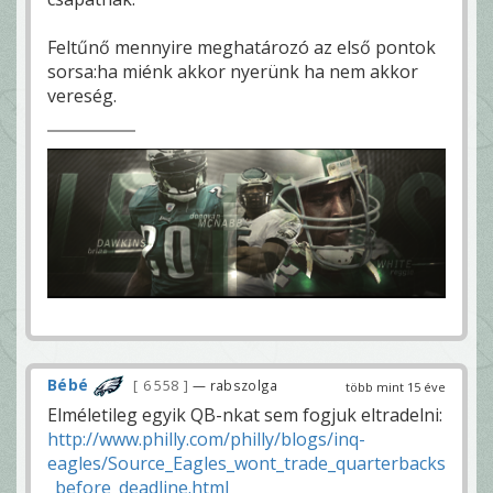
Feltűnő mennyire meghatározó az első pontok
sorsa:ha miénk akkor nyerünk ha nem akkor
vereség.
Bébé
6 558
— rabszolga
több mint 15 éve
Elméletileg egyik QB-nkat sem fogjuk eltradelni:
http://www.philly.com/philly/blogs/inq-
eagles/Source_Eagles_wont_trade_quarterbacks
_before_deadline.html