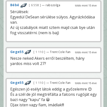
Bébé
6 558
— rabszolga
több mint 15 éve
Sérülések:
Egyedül DeSean sérülése súlyos. Agyrázkódása
van.
Az új szabályok miatt sztem majd csak bye után
fog visszatérni. (nem is baj)
Gege55
1 110
— Trent Cole Fan
több mint 15 éve
Nesze neked Akers erről beszéltem, hány
yardos miss volt 27?
Gege55
1 110
— Trent Cole Fan
több mint 15 éve
Egészen jó esélyt látok eddig a győzelemre 😊
És a szél de jól megtréfálta a falcons rugóját egy
bazi nagy "kapu" fa 😀
DJax isten vagy fiam, imádlak!!!