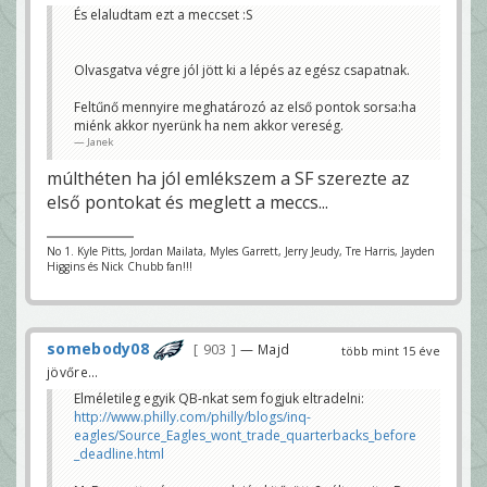
És elaludtam ezt a meccset :S
Olvasgatva végre jól jött ki a lépés az egész csapatnak.
Feltűnő mennyire meghatározó az első pontok sorsa:ha
miénk akkor nyerünk ha nem akkor vereség.
Janek
múlthéten ha jól emlékszem a SF szerezte az
első pontokat és meglett a meccs...
No 1. Kyle Pitts, Jordan Mailata, Myles Garrett, Jerry Jeudy, Tre Harris, Jayden
Higgins és Nick Chubb fan!!!
somebody08
903
— Majd
több mint 15 éve
jövőre...
Elméletileg egyik QB-nkat sem fogjuk eltradelni:
http://www.philly.com/philly/blogs/inq-
eagles/Source_Eagles_wont_trade_quarterbacks_before
_deadline.html