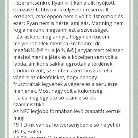
- Szerencsénkre Ryan kritikán alulit nyújtott,
Gonzalez többször is teljesen üresen volt
középen, csak éppen nem ő volt a 1st option és
ezért Ryan nem is nézte, ami gáz, Manning nem
fogja nekünk megtenni ezt a szívességet.
- Zárásként még annyit, hogy nem tudom
melyik rohadék ment rá Grahamre, de
meg&Đ%!@#'^+ a jó %˛&@[ anyját mert teljesen
máshol ment a játék és a közelben sem volt a
labda, amikor sisakkal ugrottak a térdének.
Undorító volt, szerintem azért hozzuk fel a
végére az ellenfeleket, hogy nehogy
frusztráltak legyenek a végére és a sérülésre
menjenek. Most nagy volt a különbség...
- Ja és még egy utolsó utáni első kis
számmisztika:
Az NFC legjobb formában lévő csapatát vertük
meg!
19 TD-nk van ez holtversenyben első helyet ér
(Pats, Bolts)