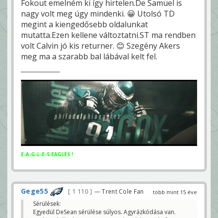
Fokout emelném ki így hirtelen.De Samuel is
nagy volt meg úgy mindenki. 😀 Utolsó TD
megint a kiengedősebb oldalunkat
mutatta.Ezen kellene változtatni.ST ma rendben
volt Calvin jó kis returner. 😊 Szegény Akers
meg ma a szarabb bal lábával kelt fel.
E-A-G-L-E-S EAGLES !
Gege55
1 110
— Trent Cole Fan
több mint 15 éve
Sérülések:
Egyedül DeSean sérülése súlyos. Agyrázkódása van.