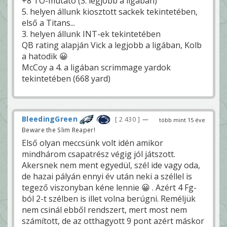
+8 TO-mutató (3. legjobb a ligában)
5. helyen állunk kiosztott sackek tekintetében,
első a Titans...
3. helyen állunk INT-ek tekintetében
QB rating alapján Vick a legjobb a ligában, Kolb
a hatodik 😀
McCoy a 4. a ligában scrimmage yardok
tekintetében (668 yard)
BleedingGreen
2 430
—
több mint 15 éve
Beware the Slim Reaper!
Első olyan meccsünk volt idén amikor
mindhárom csapatrész végig jól játszott.
Akersnek nem ment egyedül, szél ide vagy oda,
de hazai pályán ennyi év után neki a széllel is
tegező viszonyban kéne lennie 😀 . Azért 4 Fg-
ból 2-t szélben is illet volna berúgni. Reméljük
nem csinál ebből rendszert, mert most nem
számított, de az otthagyott 9 pont azért máskor