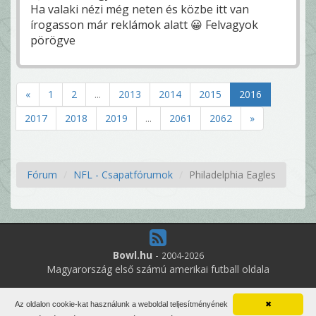
Ha valaki nézi még neten és közbe itt van
írogasson már reklámok alatt 😀 Felvagyok
pörögve
«
1
2
...
2013
2014
2015
2016
2017
2018
2019
...
2061
2062
»
Fórum
NFL - Csapatfórumok
Philadelphia Eagles
Bowl.hu
-
2004-2026
Magyarország első számú amerikai futball oldala
5
online felhasználó
Az oldalon cookie-kat használunk a weboldal teljesítményének
✖
Minden jog fenntartva. Írott anyagok újraközlése csak a szerző