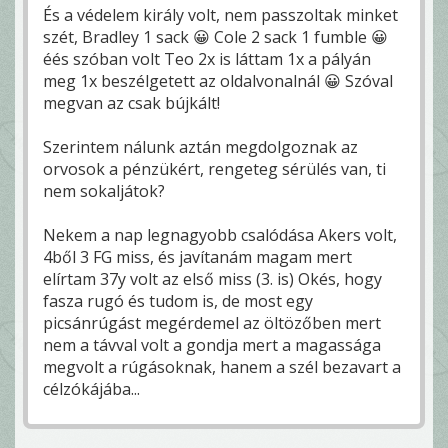
És a védelem király volt, nem passzoltak minket
szét, Bradley 1 sack 😀 Cole 2 sack 1 fumble 😀
éés szóban volt Teo 2x is láttam 1x a pályán
meg 1x beszélgetett az oldalvonalnál 😀 Szóval
megvan az csak bújkált!
Szerintem nálunk aztán megdolgoznak az
orvosok a pénzükért, rengeteg sérülés van, ti
nem sokaljátok?
Nekem a nap legnagyobb csalódása Akers volt,
4ből 3 FG miss, és javítanám magam mert
elírtam 37y volt az első miss (3. is) Okés, hogy
fasza rugó és tudom is, de most egy
picsánrúgást megérdemel az öltözőben mert
nem a távval volt a gondja mert a magassága
megvolt a rúgásoknak, hanem a szél bezavart a
célzókájába...