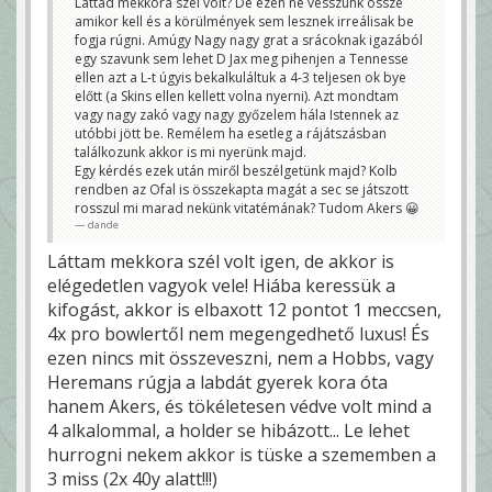
Láttad mekkora szél volt? De ezen ne vesszünk össze
amikor kell és a körülmények sem lesznek irreálisak be
fogja rúgni. Amúgy Nagy nagy grat a srácoknak igazából
egy szavunk sem lehet D Jax meg pihenjen a Tennesse
ellen azt a L-t úgyis bekalkuláltuk a 4-3 teljesen ok bye
előtt (a Skins ellen kellett volna nyerni). Azt mondtam
vagy nagy zakó vagy nagy győzelem hála Istennek az
utóbbi jött be. Remélem ha esetleg a rájátszásban
találkozunk akkor is mi nyerünk majd.
Egy kérdés ezek után miről beszélgetünk majd? Kolb
rendben az Ofal is összekapta magát a sec se játszott
rosszul mi marad nekünk vitatémának? Tudom Akers 😀
dande
Láttam mekkora szél volt igen, de akkor is
elégedetlen vagyok vele! Hiába keressük a
kifogást, akkor is elbaxott 12 pontot 1 meccsen,
4x pro bowlertől nem megengedhető luxus! És
ezen nincs mit összeveszni, nem a Hobbs, vagy
Heremans rúgja a labdát gyerek kora óta
hanem Akers, és tökéletesen védve volt mind a
4 alkalommal, a holder se hibázott... Le lehet
hurrogni nekem akkor is tüske a szememben a
3 miss (2x 40y alatt!!!)