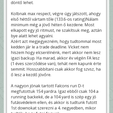
döntő lehet.
Kolbnak max respect, végre úgy játszott, ahogy
első héttől vártam tőle (133.6-os rating)Nálam
minimum még a jövő héten ő kezdene. Most
elkapott egy jó ritmust, ne szakítsuk meg, aztán
bye alatt lehet agyalni.
Azért azt megjegyezném, hogy tudtommal most
kedden jár le a trade deadline. Vicket nem
hiszem hogy elcserélnénk, mert akkor nem lesz
igazi backup. Ha marad, akkor év végén FA lesz
(1 éves szerződése van), tehát nem kapunk érte
semmit. Hosszabbítani csak akkor fog szvsz, ha
ő lesz a kezdő jövőre.
A nagyon jónak tartott Falcons run D-t
megfutottuk 154 yardra. Igaz ebből csak 104 a
running backeké, de a 104 yard is szép egy jó
futásvédelem ellen, és akkor is tudtunk futott
1st downokat szerezni a 4. negyedben, mikor