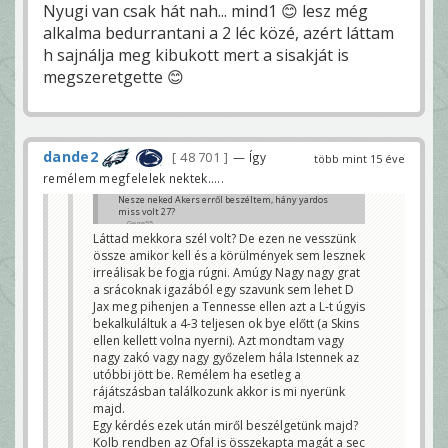
Nyugi van csak hát nah... mind1 😊 lesz még
alkalma bedurrantani a 2 léc közé, azért láttam
h sajnálja meg kibukott mert a sisakját is
megszeretgette 😊
dande2
48 701
— Így
több mint 15 éve
remélem megfelelek nektek.....
Nesze neked Akers erről beszéltem, hány yardos
miss volt 27?
Gege55
Láttad mekkora szél volt? De ezen ne vesszünk
össze amikor kell és a körülmények sem lesznek
irreálisak be fogja rúgni. Amúgy Nagy nagy grat
a srácoknak igazából egy szavunk sem lehet D
Jax meg pihenjen a Tennesse ellen azt a L-t úgyis
bekalkuláltuk a 4-3 teljesen ok bye előtt (a Skins
ellen kellett volna nyerni). Azt mondtam vagy
nagy zakó vagy nagy győzelem hála Istennek az
utóbbi jött be. Remélem ha esetleg a
rájátszásban találkozunk akkor is mi nyerünk
majd.
Egy kérdés ezek után miről beszélgetünk majd?
Kolb rendben az Ofal is összekapta magát a sec