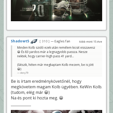
Shadowt5
310
— Eagles fan
több mint 15 éve
Minden Kolb szidó ezek után remélem kicsit visszavesz
😀 És 83 yardos már a legnagyobb passza. Nesze
nektek, hogy carrier-high pass 41 yard...
(látszik, héten már megkaptam Kolb mezem, be is jött
😀)
deny79
Be is írtam eredménykövetőnél, hogy
megkövetem magam Kolb ügyében. KeWin Kolb.
(tudom, elég már 😀)
Na és pont ki hozta meg. 😀