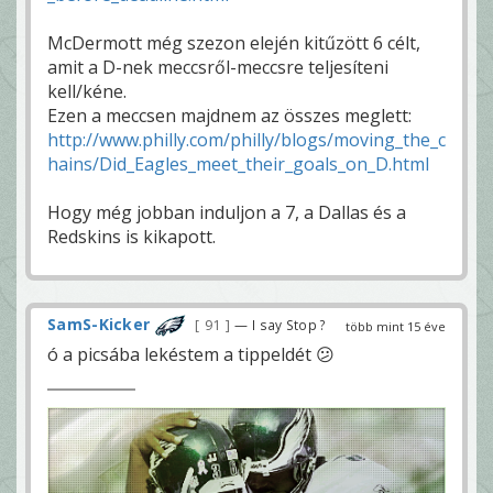
McDermott még szezon elején kitűzött 6 célt,
amit a D-nek meccsről-meccsre teljesíteni
kell/kéne.
Ezen a meccsen majdnem az összes meglett:
http://www.philly.com/philly/blogs/moving_the_c
hains/Did_Eagles_meet_their_goals_on_D.html
Hogy még jobban induljon a 7, a Dallas és a
Redskins is kikapott.
SamS-Kicker
91
— I say Stop ?
több mint 15 éve
ó a picsába lekéstem a tippeldét 😕