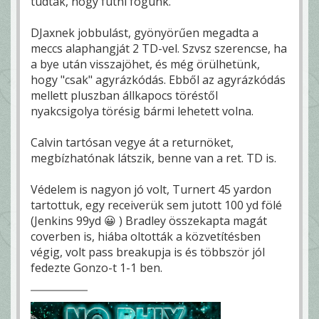
tudták, hogy futni fogunk.
DJaxnek jobbulást, gyönyörűen megadta a
meccs alaphangját 2 TD-vel. Szvsz szerencse, ha
a bye után visszajöhet, és még örülhetünk,
hogy "csak" agyrázkódás. Ebből az agyrázkódás
mellett pluszban állkapocs töréstől
nyakcsigolya törésig bármi lehetett volna.
Calvin tartósan vegye át a returnöket,
megbízhatónak látszik, benne van a ret. TD is.
Védelem is nagyon jó volt, Turnert 45 yardon
tartottuk, egy receiverük sem jutott 100 yd fölé
(Jenkins 99yd 😀 ) Bradley összekapta magát
coverben is, hiába oltották a közvetítésben
végig, volt pass breakupja is és többször jól
fedezte Gonzo-t 1-1 ben.