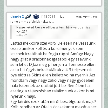
dande2
48 701
— Így
több mint 15 éve
remélem megfelelek nektek.....
Nesze neked Akers erről beszéltem, hány yardos miss
volt 27?
Gege55
Láttad mekkora szél volt? De ezen ne vesszünk
össze amikor kell és a körülmények sem
lesznek irreálisak be fogja rúgni. Amúgy Nagy
nagy grat a srácoknak igazából egy szavunk
sem lehet D Jax meg pihenjen a Tennesse ellen
azt a L-t úgyis bekalkuláltuk a 4-3 teljesen ok
bye előtt (a Skins ellen kellett volna nyerni). Azt
mondtam vagy nagy zakó vagy nagy győzelem
hála Istennek az utóbbi jött be. Remélem ha
esetleg a rájátszásban találkozunk akkor is mi
nyerünk majd.
Egy kérdés ezek után miről beszélgetünk majd?
Kolb rendben az Ofal is összekapta magát a sec