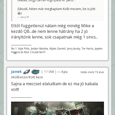
nektek, hogy carrier-high pass 41 yard...
(látszik, héten már megkaptam Kolb mezem, be is jött
😀)
deny79
Ettől függetlenül nálam még mindig Mike a
kezdő QB...de nem lenne hátrány ha 2 jó
irányítónk lenne, sok csapatnak még 1 sincs...
No 1. Kyle Pitts, Jordan Mailata, Myles Garrett, Jerry Jeudy, Tre Harris, Jayden
Higgins és Nick Chubb fan!!!
Janek
17 098
— Apu
több mint 15 éve
ökölbeszorított keze
Sajna a meccset elaludtam de ez ma jó kabala
volt!