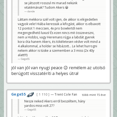
se játszott rosszul mi marad nekünk
vitatémának? Tudom Akers 😀
dande
Láttam mekkora szél volt igen, de akkor is elégedetlen
vagyok vele! Hiába keressük a kifogást, akkor is elbaxott
12 pontot 1 meccsen, 4x pro bowlertől nem
megengedhető luxus! És ezen nincs mit összeveszni,
nem a Hobbs, vagy Heremans rúgja a labdát gyerek
kora óta hanem Akers, és tökéletesen védve volt mind a
4 alkalommal, a holder se hibázott... Le lehet hurrogni
nekem akkor is tüske a szememben a 3 miss (2x 40y
alatt!!!)
Gege55
jól van jól van nyugi peace 😉 remélem az utolsó
berúgott visszatéríti a helyes útra!
Gege55
1 110
— Trent Cole Fan
több mint 15 éve
Nesze neked Akers erről beszéltem, hány
yardos miss volt 27?
Gege55