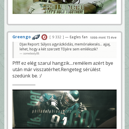
Greengo
9 332
— Eagles fan
több mint 15 éve
DJax Report: Súlyos agyrázkódás, memóriakiesés... ajjaj,
lehet, hogy a két szerzett TDjére sem emlékszik?
somebody08
Pfff ez elég szarul hangzik....remélem azért bye
után már visszatérhet.Rengeteg sérülést
szedünk be. :/