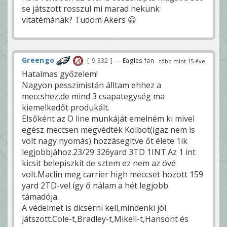
se játszott rosszul mi marad nekünk
vitatémának? Tudom Akers 😀
Greengo
9 332
— Eagles fan
több mint 15 éve
Hatalmas győzelem!
Nagyon pesszimistán álltam ehhez a
meccshez,de mind 3 csapategység ma
kiemelkedőt produkált.
Elsőként az O line munkáját emelném ki mivel
egész meccsen megvédték Kolbot(igaz nem is
volt nagy nyomás) hozzásegítve őt élete 1ik
legjobbjához.23/29 326yard 3TD 1INT.Az 1 int
kicsit belepiszkít de sztem ez nem az övé
volt.Maclin meg carrier high meccset hozott 159
yard 2TD-vel így ő nálam a hét legjobb
támadója.
A védelmet is dicsérni kell,mindenki jól
játszott.Cole-t,Bradley-t,Mikell-t,Hansont és