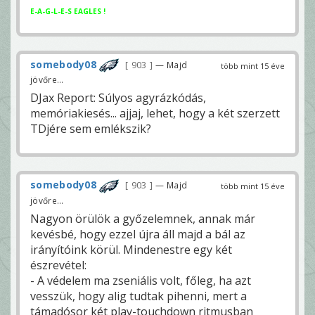
E-A-G-L-E-S EAGLES !
somebody08
903
— Majd
több mint 15 éve
jövőre...
DJax Report: Súlyos agyrázkódás,
memóriakiesés... ajjaj, lehet, hogy a két szerzett
TDjére sem emlékszik?
somebody08
903
— Majd
több mint 15 éve
jövőre...
Nagyon örülök a győzelemnek, annak már
kevésbé, hogy ezzel újra áll majd a bál az
irányítóink körül. Mindenestre egy két
észrevétel:
- A védelem ma zseniális volt, főleg, ha azt
vesszük, hogy alig tudtak pihenni, mert a
támadósor két play-touchdown ritmusban