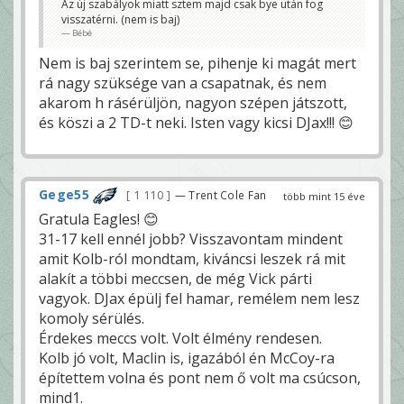
Az új szabályok miatt sztem majd csak bye után fog
visszatérni. (nem is baj)
Bébé
Nem is baj szerintem se, pihenje ki magát mert
rá nagy szüksége van a csapatnak, és nem
akarom h rásérüljön, nagyon szépen játszott,
és köszi a 2 TD-t neki. Isten vagy kicsi DJax!!! 😊
Gege55
1 110
— Trent Cole Fan
több mint 15 éve
Gratula Eagles! 😊
31-17 kell ennél jobb? Visszavontam mindent
amit Kolb-ról mondtam, kiváncsi leszek rá mit
alakít a többi meccsen, de még Vick párti
vagyok. DJax épülj fel hamar, remélem nem lesz
komoly sérülés.
Érdekes meccs volt. Volt élmény rendesen.
Kolb jó volt, Maclin is, igazából én McCoy-ra
építettem volna és pont nem ő volt ma csúcson,
mind1.