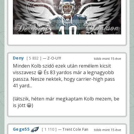
Deny
5 832
— Z-O-U!!!
több mint 15 éve
Minden Kolb szidó ezek után remélem kicsit
visszavesz 😀 És 83 yardos már a legnagyobb
passza. Nesze nektek, hogy carrier-high pass
41 yard...
(látszik, héten már megkaptam Kolb mezem, be
is jött 😀)
Gege55
1 110
— Trent Cole Fan
több mint 15 éve