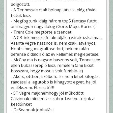
dolgozott.
- A Tennessee csak holnap játszik, elég rövid
hetük lesz.
- Megfogtunk idáig három top5 fantasy futót,
ami nagyon nagy dolog (Gore, Mojo, Burner)
- Trent Cole megtörte a csendet
- A CB-ink messze felülmúlják a várakozásaimat,
Asante végre hasznos is, nem csak látványos,
Hobbs meg megtáltosodott, nekem talán
defense oldalon ő az év kellemes meglepetése.
- McCoy ma is nagyon hasznos volt, Tennessee
ellen kulcsszereplő lesz, remélem (ami kicsit
bosszant, hogy most is volt fumble-je)
- Akers, otthon, szélben... Ez nem lehet kifogás,
ráadásul a legutóbb is kihagyott egyet, ha jól
emlékszem. Ébresztő!!!!!
- ST végre majdnemhogy jól működött,
Calvinnak minden visszahordást, ne törjük a
kezdőinket.
- DeSeannak jobbulást