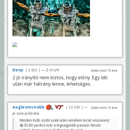
Deny
5 832
— Z-O-U!!!
több mint 15 éve
2 jó irányító nem biztos, hogy előny. Egy idő
után már hátrány lenne, lehetséges.
eaglesmcnabb
23 595
—
több mint 15 éve
je suis poloska
Minden Kolb szidó ezek után remélem kicsit visszavesz
😀 És 83 yardos már a legnagyobb passza. Nesze