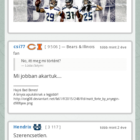
csi77
9 506
— Bears & Illinois
több mint 2 éve
fan
No, itt meg mi történt?
Lúdas Solymi
Mi jobban akartuk.....
Hajrá Bad Bones!
A lányos apukáknak a legjobb!!
http://orig08.deviantart.net/fa61/f/2015/248/f/d/matt_forte_by_anyegin-
d98fqaw.png
Hendrix
3 117
több mint 2 éve
Szerencsetlen.