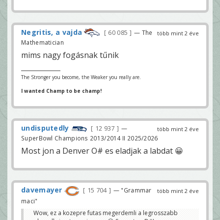
Negritis, a vajda
60 085
— The
több mint 2 éve
Mathematician
mims nagy fogásnak tűnik
The Stronger you become, the Weaker you really are.
I wanted Champ to be champ!
undisputedly
12 937
—
több mint 2 éve
SuperBowl Champions 2013/2014 II 2025/2026
Most jon a Denver O# es eladjak a labdat 😀
davemayer
15 704
— "Grammar
több mint 2 éve
maci"
Wow, ez a kozepre futas megerdemli a legrosszabb