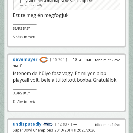
playcall cimet a mai napra 😀 Szep stop D#!
undisputedly
Ezt te meg én megfogjuk.
BEARS BABY!
Sir Alex immortal
davemayer
15 704
— "Grammar
több mint 2 éve
maci"
Istenem de hülye fasz vagy. Ez milyen alap
playcall volt, bele a túltöltött boxba. Gratulálok.
BEARS BABY!
Sir Alex immortal
undisputedly
12 937
—
több mint 2 éve
SuperBowl Champions 2013/2014 II 2025/2026