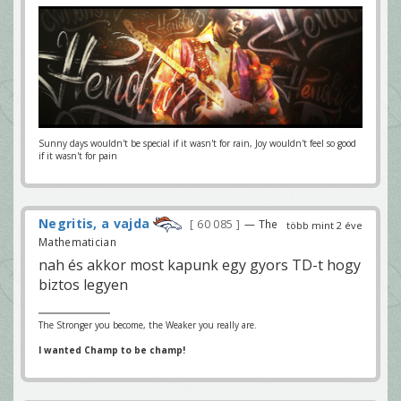
Sunny days wouldn't be special if it wasn't for rain, Joy wouldn't feel so good
if it wasn't for pain
Negritis, a vajda
60 085
— The
több mint 2 éve
Mathematician
nah és akkor most kapunk egy gyors TD-t hogy
biztos legyen
The Stronger you become, the Weaker you really are.
I wanted Champ to be champ!