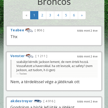
Broncos
«
1
2
3
4
5
6
»
Teabee
806
több mint 2 éve
Thx
Vonster
1 211
több mint 2 éve
szabályt kérnék: Jackson lement, de nem értek hozzá.
Visszafutott a haverokkal. ha ott leviszik, az safety? (nem
Jackson, azt tudom, h ő igen)
Teabee
Nem, a térdeléssel vége a játéknak ott
akdestroyer
4 916
több mint 2 éve
Gondolom a bírók lefújták a játékot.