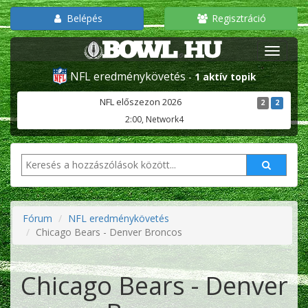
Belépés
Regisztráció
NFL eredménykövetés
-
1 aktív topik
NFL előszezon 2026
2
2
2:00, Network4
Fórum
NFL eredménykövetés
Chicago Bears - Denver Broncos
Chicago Bears - Denver