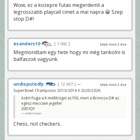
Wow, ez a kozepre futas megerdemli a
legrosszabb playcall cimet a mai napra 😀 Szep
stop D#!
esanders10
1 092
több mint 2 éve
Megmondtam egy hete hogy mi még tankolni is
balfaszok vagyunk.
undisputedly
12 937
—
több mint 2 éve
SuperBowl Champions 2013/2014 II 2025/2026
Azért fogja a K mellérúgni az FGt, mert a Broncos D# az
egész meccsen jegelte!
200 IQ!!
akdestroyer
Chess, not checkers.