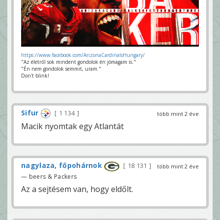
https://www.facebook.com/ArizonaCardinalsHungary/
"Az életről sok mindent gondolok én jómagam is."
"Én nem gondolok semmit, uram."
Don't blink!
Sifur
1 134
több mint 2 éve
Macik nyomtak egy Atlantát
nagylaza, főpohárnok
18 131
több mint 2 éve
— beers & Packers
Az a sejtésem van, hogy eldőlt.