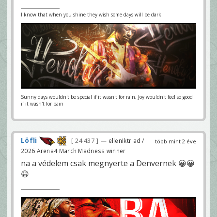
I know that when you shine they wish some days will be dark
Sunny days wouldn't be special if it wasn't for rain, Joy wouldn't feel so good
if it wasn't for pain
Löfli
24 437
— ellenIktriad /
több mint 2 éve
2026 Arena4 March Madness winner
na a védelem csak megnyerte a Denvernek 😀😀
😀