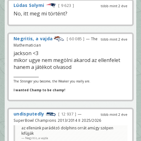
Lúdas Solymi
9 623
több mint 2 éve
No, itt meg mi történt?
Negritis, a vajda
60 085
— The
több mint 2 éve
Mathematician
jackson <3
mikor ugye nem megölni akarod az ellenfelet
hanem a játékot olvasod
The Stronger you become, the Weaker you really are.
I wanted Champ to be champ!
undisputedly
12 937
—
több mint 2 éve
SuperBowl Champions 2013/2014 II 2025/2026
az ellenünk parádézó dolphins orrát amúgy szépen
kifújják
Negritis, a vajda