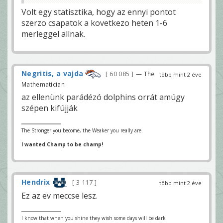
Volt egy statisztika, hogy az ennyi pontot
szerzo csapatok a kovetkezo heten 1-6
merleggel allnak.
Negritis, a vajda
60 085
— The
több mint 2 éve
Mathematician
az ellenünk parádézó dolphins orrát amúgy
szépen kifújják
The Stronger you become, the Weaker you really are.
I wanted Champ to be champ!
Hendrix
3 117
több mint 2 éve
Ez az ev meccse lesz.
I know that when you shine they wish some days will be dark