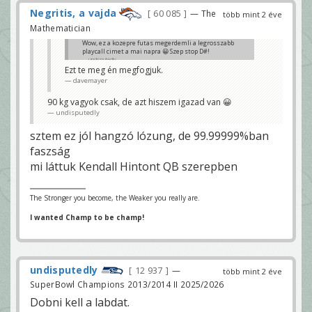
Negritis, a vajda
60 085
— The
több mint 2 éve
Mathematician
Wow, ez a kozepre futas megerdemli a legrosszabb
playcall cimet a mai napra 😀 Szep stop D#!
undisputedly
Ezt te meg én megfogjuk.
davemayer
90 kg vagyok csak, de azt hiszem igazad van 😀
undisputedly
sztem ez jól hangzó lózung, de 99.99999%ban
faszság
mi láttuk Kendall Hintont QB szerepben
The Stronger you become, the Weaker you really are.
I wanted Champ to be champ!
undisputedly
12 937
—
több mint 2 éve
SuperBowl Champions 2013/2014 II 2025/2026
Dobni kell a labdat.