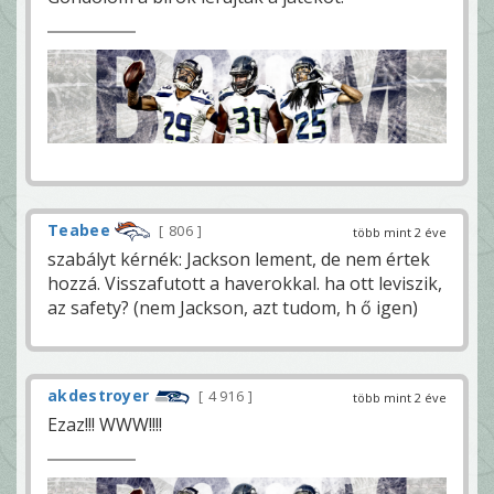
Teabee
806
több mint 2 éve
szabályt kérnék: Jackson lement, de nem értek
hozzá. Visszafutott a haverokkal. ha ott leviszik,
az safety? (nem Jackson, azt tudom, h ő igen)
akdestroyer
4 916
több mint 2 éve
Ezaz!!! WWW!!!!