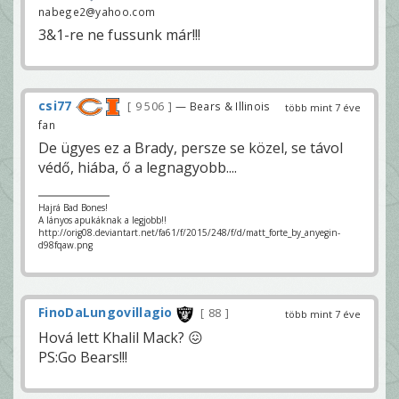
nabege2@yahoo.com
3&1-re ne fussunk már!!!
csi77
9 506
— Bears & Illinois
több mint 7 éve
fan
De ügyes ez a Brady, persze se közel, se távol
védő, hiába, ő a legnagyobb....
Hajrá Bad Bones!
A lányos apukáknak a legjobb!!
http://orig08.deviantart.net/fa61/f/2015/248/f/d/matt_forte_by_anyegin-
d98fqaw.png
FinoDaLungovillagio
88
több mint 7 éve
Hová lett Khalil Mack? 😖
PS:Go Bears!!!