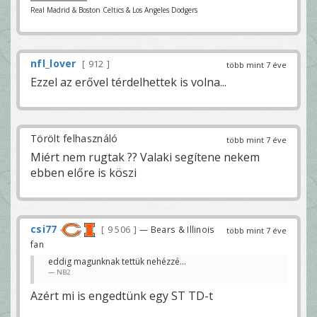
Real Madrid & Boston Celtics & Los Angeles Dodgers
nfl_lover
912
több mint 7 éve
Ezzel az erővel térdelhettek is volna...
Törölt felhasználó
több mint 7 éve
Miért nem rugtak ?? Valaki segítene nekem
ebben előre is köszi
csi77
9 506
— Bears & Illinois
több mint 7 éve
fan
eddig magunknak tettük nehézzé...
NB2
Azért mi is engedtünk egy ST TD-t