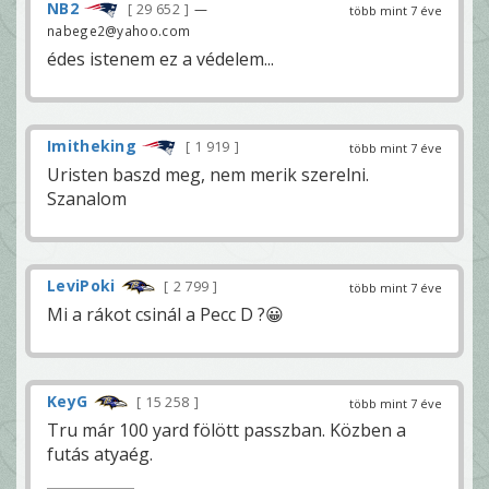
NB2
29 652
—
több mint 7 éve
nabege2@yahoo.com
édes istenem ez a védelem...
Imitheking
1 919
több mint 7 éve
Uristen baszd meg, nem merik szerelni.
Szanalom
LeviPoki
2 799
több mint 7 éve
Mi a rákot csinál a Pecc D ?😀
KeyG
15 258
több mint 7 éve
Tru már 100 yard fölött passzban. Közben a
futás atyaég.