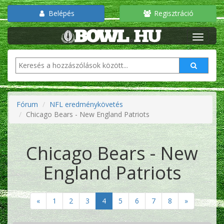
Belépés
Regisztráció
Fórum
NFL eredménykövetés
Chicago Bears - New England Patriots
Chicago Bears - New
England Patriots
«
1
2
3
4
5
6
7
8
»