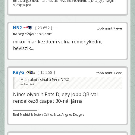
http://orig08.deviantart.net/fa61/f/2015/248/f/d/matt_forte_by_anyegin-
d98fqaw.png
NB2
29 652
—
több mint 7 éve
nabege2@yahoo.com
mikor már kezdtem volna reménykedni,
beviszik...
KeyG
15 258
több mint 7 éve
Mi a rákot csinál a Pecc D ?😀
LeviPoki
Nincs olyan h Pats D, egy jobb QB-val
rendelkező csapat 30-nál járna.
Real Madrid & Boston Celtics & Los Angeles Dodgers