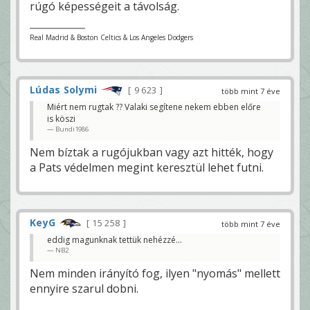
rúgó képességeit a távolság.
Real Madrid & Boston Celtics & Los Angeles Dodgers
Lúdas Solymi
9 623
több mint 7 éve
Miért nem rugtak ?? Valaki segítene nekem ebben előre
is köszi
Bundi1986
Nem bíztak a rugójukban vagy azt hitték, hogy
a Pats védelmen megint keresztül lehet futni.
KeyG
15 258
több mint 7 éve
eddig magunknak tettük nehézzé...
NB2
Nem minden irányító fog, ilyen "nyomás" mellett
ennyire szarul dobni.