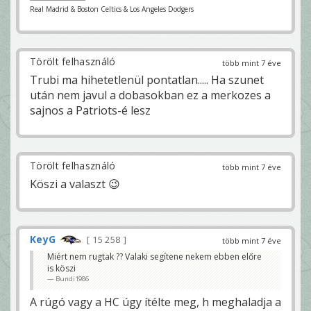
Real Madrid & Boston Celtics & Los Angeles Dodgers
Törölt felhasználó
több mint 7 éve
Trubi ma hihetetlenül pontatlan..... Ha szunet
után nem javul a dobasokban ez a merkozes a
sajnos a Patriots-é lesz
Törölt felhasználó
több mint 7 éve
Köszi a valaszt 😉
KeyG
15 258
több mint 7 éve
Miért nem rugtak ?? Valaki segítene nekem ebben előre
is köszi
Bundi1986
A rúgó vagy a HC úgy ítélte meg, h meghaladja a