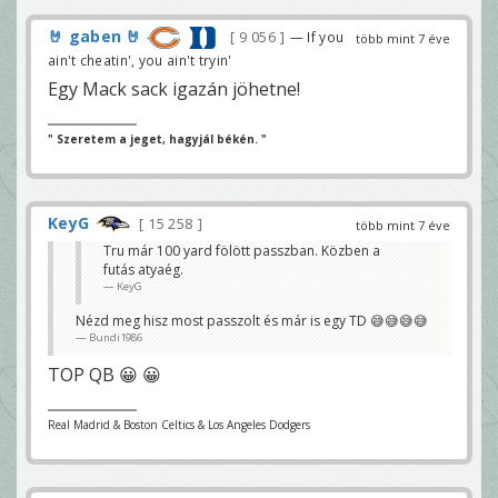
🤘 gaben 🤘
9 056
— If you
több mint 7 éve
ain't cheatin', you ain't tryin'
Egy Mack sack igazán jöhetne!
" Szeretem a jeget, hagyjál békén. "
KeyG
15 258
több mint 7 éve
Tru már 100 yard fölött passzban. Közben a
futás atyaég.
KeyG
Nézd meg hisz most passzolt és már is egy TD 😅😅😅😅
Bundi1986
TOP QB 😀 😀
Real Madrid & Boston Celtics & Los Angeles Dodgers