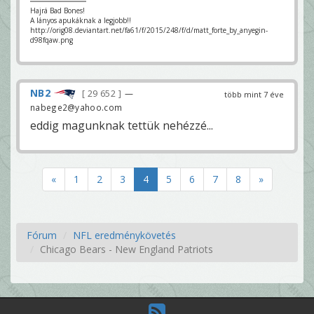
Hajrá Bad Bones!
A lányos apukáknak a legjobb!!
http://orig08.deviantart.net/fa61/f/2015/248/f/d/matt_forte_by_anyegin-
d98fqaw.png
NB2
29 652
—
több mint 7 éve
nabege2@yahoo.com
eddig magunknak tettük nehézzé...
«
1
2
3
4
5
6
7
8
»
Fórum
NFL eredménykövetés
Chicago Bears - New England Patriots