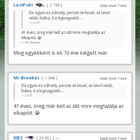
LeviPoki
2 799
több mint 7 éve
De ügyes ez a Brady, persze se közel, se távol
védő, hiába, ő a legnagyobb....
csi77
41 éves, öreg már kell az idő mire megtalálja az
elkapóit. 😀
Mr.Breaker
Meg egyébként is kb 10 éve kiégett már.
Mr.Breaker
1 948
több mint 7 éve
De ügyes ez a Brady, persze se közel, se távol védő,
hiába, ő a legnagyobb....
csi77
41 éves, öreg már kell az idő mire megtalálja az
elkapóit. 😀
NB2
29 652
—
több mint 7 éve