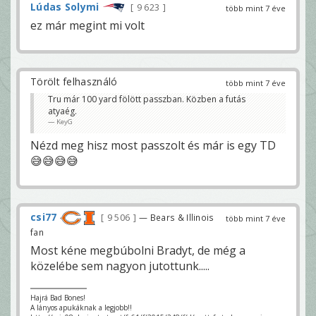
Lúdas Solymi
9 623
több mint 7 éve
ez már megint mi volt
Törölt felhasználó
több mint 7 éve
Tru már 100 yard fölött passzban. Közben a futás
atyaég.
KeyG
Nézd meg hisz most passzolt és már is egy TD
😅😅😅😅
csi77
9 506
— Bears & Illinois
több mint 7 éve
fan
Most kéne megbúbolni Bradyt, de még a
közelébe sem nagyon jutottunk.....
Hajrá Bad Bones!
A lányos apukáknak a legjobb!!