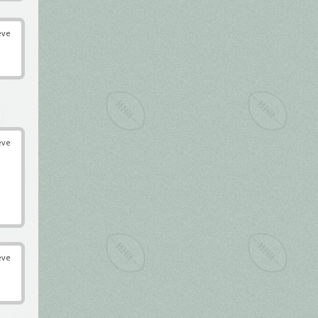
éve
éve
éve