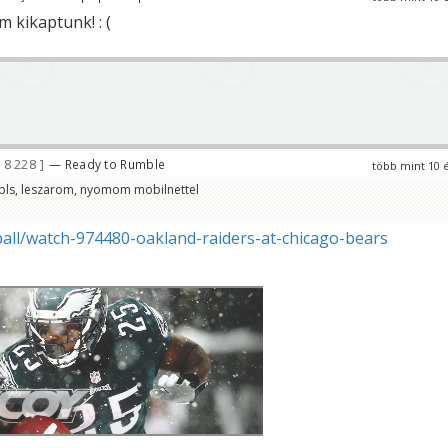
 kikaptunk! : (
8 228
— Ready to Rumble
több mint 10 
 pls, leszarom, nyomom mobilnettel
ball/watch-974480-oakland-raiders-at-chicago-bears