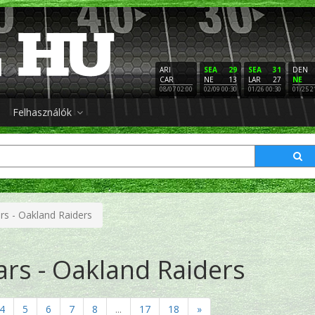
ARI
SEA
29
SEA
31
DEN
CAR
NE
13
LAR
27
NE
08/07 02:00
02/09 00:30
01/26 00:30
01/25 2
Felhasználók
rs - Oakland Raiders
rs - Oakland Raiders
4
5
6
7
8
...
17
18
»