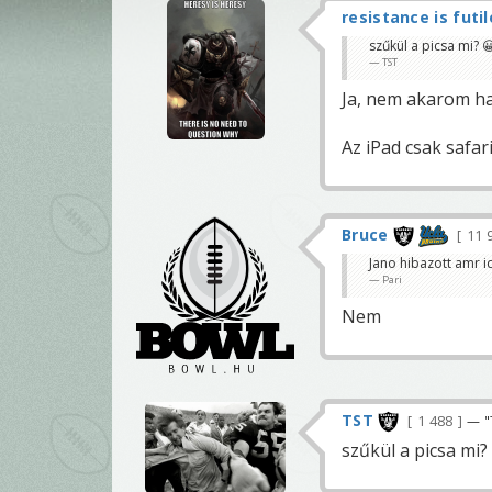
resistance is futil
szűkül a picsa mi? 
TST
Ja, nem akarom ha
Az iPad csak safar
Bruce
11 
Jano hibazott amr i
Pari
Nem
TST
1 488
— "
szűkül a picsa mi?