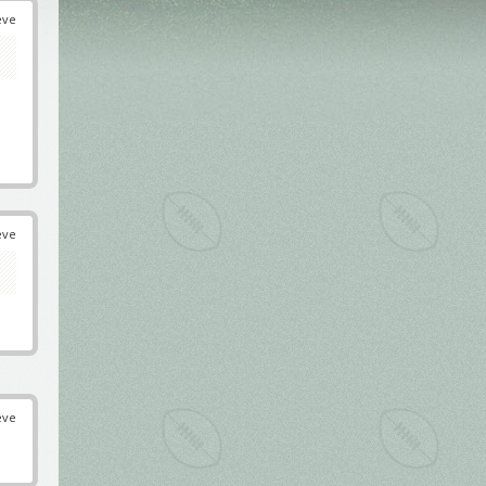
éve
éve
éve