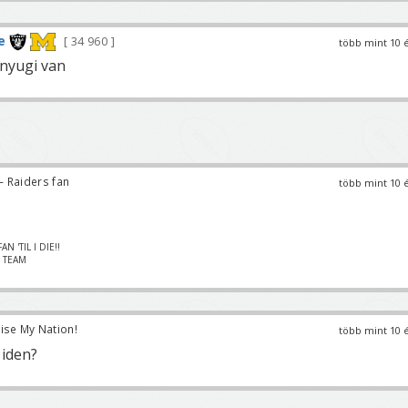
e
34 960
több mint 10 
 nyugi van
 Raiders fan
több mint 10 
N 'TIL I DIE!!
– TEAM
ise My Nation!
több mint 10 
 iden?