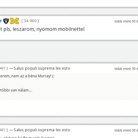
e
34 960
több mint 10 
t pls, leszarom, nyomom mobilnettel
941
— Salus populi suprema lex esto
több mint 10 
erem, nem az a béna Murray! (:
tóbbi van nálam....
941
— Salus populi suprema lex esto
több mint 10 