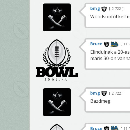
bmg
2 722
Woodsontól kell m
Bruce
11 
Elindulnak a 20-a
máris 30-on vann
bmg
2 722
Bazdmeg.
Bruce
11 