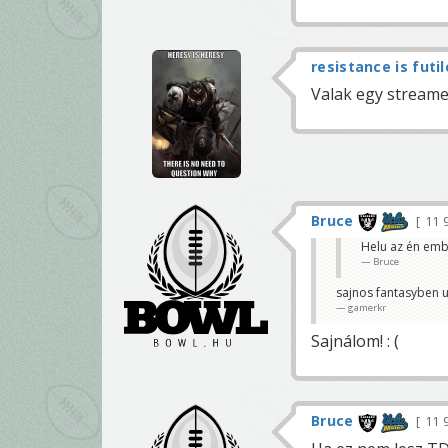
resistance is futil
Valak egy streame
Bruce
11 
Helu az én emb
Bruce
sajnos fantasyben u
gamerkr
Sajnálom! : (
Bruce
11 