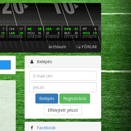
7
CHI
17
NE
28
SEA
41
DEN
33
PIT
6
NE
16
PHI
10
LAR
20
HOU
16
SF
6
BUF
30
HOU
30
LAC
3
SF
1:00
01/19 00:30
01/18 21:00
01/18 02:00
01/17 22:30
01/13 02:15
01/12 02:00
01/11 22:
Archívum
FÓRUM
Belépés
Regisztráció
Elfelejtett jelszó
Facebook