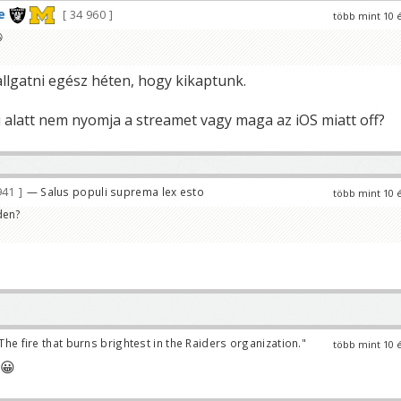
e
34 960
több mint 10 

llgatni egész héten, hogy kikaptunk.
i alatt nem nyomja a streamet vagy maga az iOS miatt off?
941
— Salus populi suprema lex esto
több mint 10 
den?
The fire that burns brightest in the Raiders organization."
több mint 10 
 😀