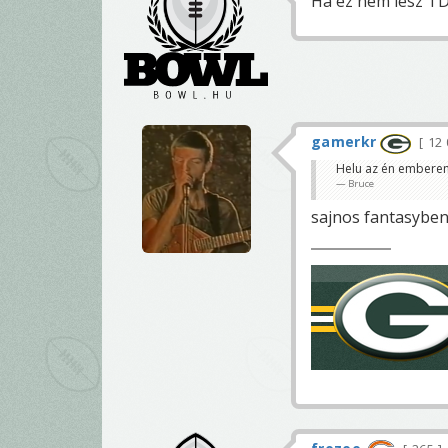
Ha ez nem lesz TD
gamerkr
12 
Helu az én emberem
Bruce
sajnos fantasyben 