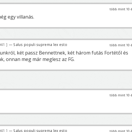
több mint 10 
ég egy villanás.
941
— Salus populi suprema lex esto
több mint 10 
sunkról, két passz Bennettnek, két három futás Fortétől és
ak, onnan meg már meglesz az FG.
több mint 10 
941
— Salus populi suprema lex esto
több mint 10 