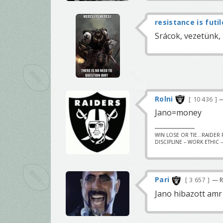
resistance is futil
Srácok, vezetünk,
Rolni
10 436
—
Jano=money
WIN LOSE OR TIE...RAIDER FA
DISCIPLINE – WORK ETHIC 
Pari
3 657
— R
Jano hibazott amr