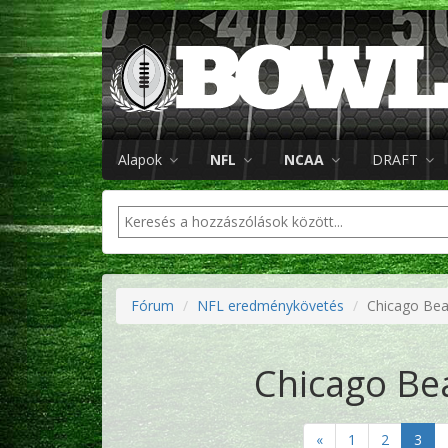
Alapok
NFL
NCAA
DRAFT
Fórum
NFL eredménykövetés
Chicago Bea
Chicago Bea
«
1
2
3