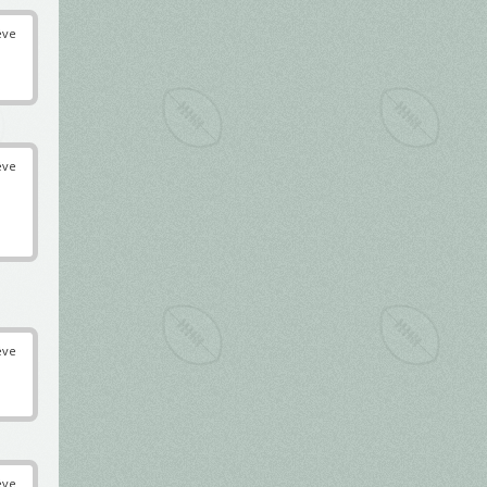
éve
éve
éve
éve