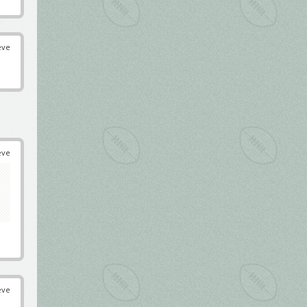
éve
éve
éve