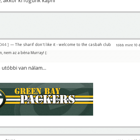
, akkor ki fogunk kapni
044
— The sharif don't like it - welcome to the casbah club
több mint 10 
, nem az a béna Murray! (:
utóbbi van nálam....