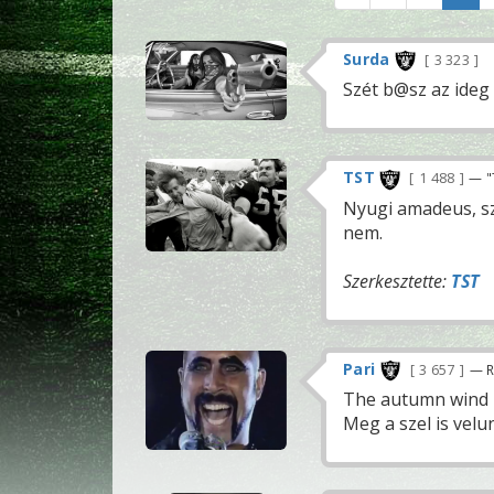
Surda
3 323
Szét b@sz az ideg
TST
1 488
— "
Nyugi amadeus, sz
nem.
Szerkesztette:
TST
Pari
3 657
— R
The autumn wind is
Meg a szel is velu