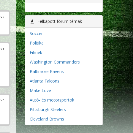
éve
Felkapott fórum témák
Soccer
Politika
éve
Filmek
Washington Commanders
Baltimore Ravens
Atlanta Falcons
Make Love
Autó- és motorsportok
éve
Pittsburgh Steelers
Cleveland Browns