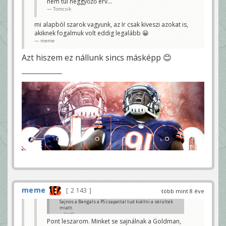
nem túl neggyőző érv...
hiányzók miatt. S ez csak a védelem.
Tomcsik
tüsi91
mi alapból szarok vagyunk, az Ir csak kiveszi azokat is,
akiknek fogalmuk volt eddig legalább 😀
meme
Azt hiszem ez nállunk sincs másképp 😊
meme
2 143
több mint 8 éve
Sajnos a Bengals a PS csapattal tud kiállni a sérültek
miatt.
bcsarli
Pont leszarom. Minket se sajnálnak a Goldman,