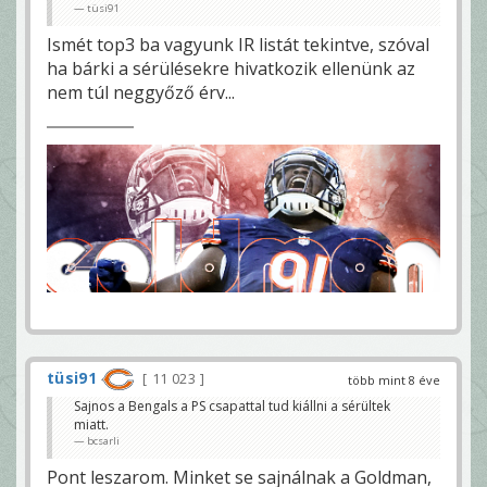
tüsi91
Ismét top3 ba vagyunk IR listát tekintve, szóval
ha bárki a sérülésekre hivatkozik ellenünk az
nem túl neggyőző érv...
tüsi91
11 023
több mint 8 éve
Sajnos a Bengals a PS csapattal tud kiállni a sérültek
miatt.
bcsarli
Pont leszarom. Minket se sajnálnak a Goldman,