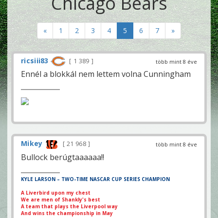
Chicago Bears
«
1
2
3
4
5
6
7
»
ricsiii83
1 389
több mint 8 éve
Ennél a blokkál nem lettem volna Cunningham
Mikey
21 968
több mint 8 éve
Bullock berúgtaaaaaa!!
KYLE LARSON – TWO-TIME NASCAR CUP SERIES CHAMPION
A Liverbird upon my chest
We are men of Shankly's best
A team that plays the Liverpool way
And wins the championship in May