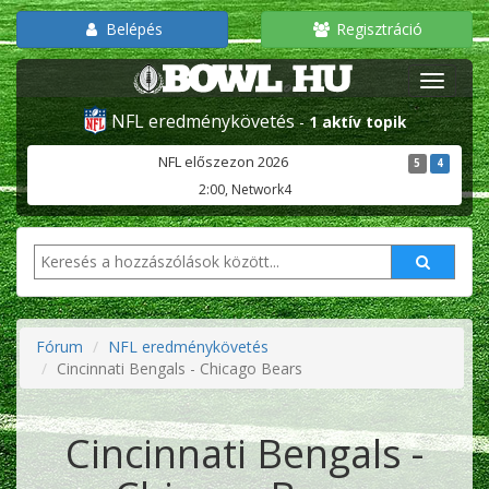
Belépés
Regisztráció
NFL eredménykövetés
-
1 aktív topik
NFL előszezon 2026
5
4
2:00, Network4
Fórum
NFL eredménykövetés
Cincinnati Bengals - Chicago Bears
Cincinnati Bengals -