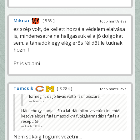
Miknar
585
több mint 8 éve
ez szép volt, de kellett hozzá a védelem elalvása
is, mindenesetre ne hallgassuk el a jó dolgokat
sem, a támadók egy elég erős félidőt le tudnak
hozni !
Ez is valami
Tomcsik
8 284
több mint 8 éve
Ez megint de jó hívás volt 3. és hosszúra...
Tomcsik
Hát nehogy eladja a fiú a labdát mikor vezetünk.Innentől
kezdve elsőre futás,másodikra futás,harmadikra futás a
recept. 😀
k.adam0078
Nem sokáig fogunk vezetni ...