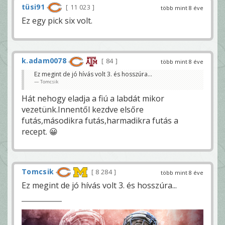
tüsi91
11 023
több mint 8 éve
Ez egy pick six volt.
k.adam0078
84
több mint 8 éve
Ez megint de jó hívás volt 3. és hosszúra...
Tomcsik
Hát nehogy eladja a fiú a labdát mikor
vezetünk.Innentől kezdve elsőre
futás,másodikra futás,harmadikra futás a
recept. 😀
Tomcsik
8 284
több mint 8 éve
Ez megint de jó hívás volt 3. és hosszúra...