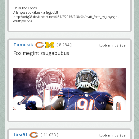
Hajrá Bad Bones!
A lányos apukáknak a legjobb!!
http://orig08.deviantart.net/fa61/f/2015/248/f/d/matt_forte_by_anyegin-
d98fqaw.png
Tomcsik
8 284
több mint 8 éve
Fox megint zsugabubus
tüsi91
11 023
több mint 8 éve