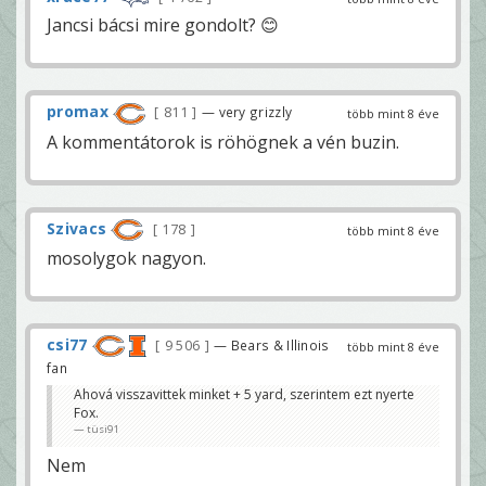
Jancsi bácsi mire gondolt? 😊
promax
811
— very grizzly
több mint 8 éve
A kommentátorok is röhögnek a vén buzin.
Szivacs
178
több mint 8 éve
mosolygok nagyon.
csi77
9 506
— Bears & Illinois
több mint 8 éve
fan
Ahová visszavittek minket + 5 yard, szerintem ezt nyerte
Fox.
tüsi91
Nem