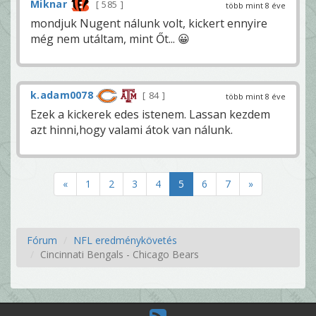
Miknar
585
több mint 8 éve
mondjuk Nugent nálunk volt, kickert ennyire
még nem utáltam, mint Őt... 😀
k.adam0078
84
több mint 8 éve
Ezek a kickerek edes istenem. Lassan kezdem
azt hinni,hogy valami átok van nálunk.
«
1
2
3
4
5
6
7
»
Fórum
NFL eredménykövetés
Cincinnati Bengals - Chicago Bears