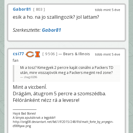
Gabor81
803
több mint 5 éve
esik a ho. na jo szallingozik? jol lattam?
Szerkesztette:
Gabor81
csi77
9 506
— Bears & Illinois
több mint 5 éve
fan
Mi a tosz? Kimegyek 2 percre kaját csinálni a Packers TD
után, mire visszajövök meg a Packers megint red zone?
shagi0206
Mint a viccbenÍ.
Drágám, átugrom 5 percre a szomszédba.
Félóránként nézz rá a levesre!
Hajrá Bad Bones!
A lányos apukáknak a legjobb!!
http://orig08.deviantart.net/fa61/f/2015/248/f/d/matt_forte_by_anyegin-
d98fqaw.png