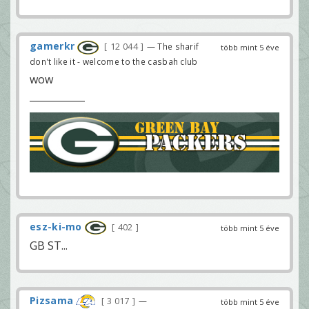
gamerkr
12 044
— The sharif
több mint 5 éve
don't like it - welcome to the casbah club
wow
esz-ki-mo
402
több mint 5 éve
GB ST...
Pizsama
3 017
—
több mint 5 éve