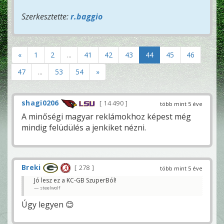
Szerkesztette:
r.baggio
«
1
2
...
41
42
43
44
45
46
47
...
53
54
»
shagi0206
14 490
több mint 5 éve
A minőségi magyar reklámokhoz képest még
mindig felüdülés a jenkiket nézni.
Breki
278
több mint 5 éve
Jó lesz ez a KC-GB SzuperBól!
steelwolf
Úgy legyen 😊