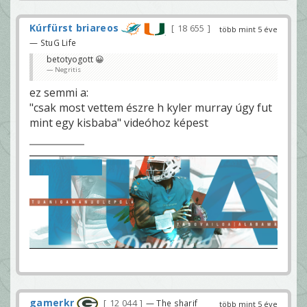
Kúrfürst briareos
18 655
több mint 5 éve
— StuG Life
betotyogott 😀
Negritis
ez semmi a:
"csak most vettem észre h kyler murray úgy fut
mint egy kisbaba" videóhoz képest
gamerkr
12 044
— The sharif
több mint 5 éve