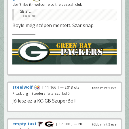
don't like it - welcome to the casbah club
GB ST...
esz-ki-mo
Boyle még szépen mentett. Szar snap.
steelwolf
11 166
— 2013 óta
több mint 5 éve
Pittsburgh Steelers fotelszurkoló!
Jó lesz ez a KC-GB SzuperBól!
empty taxi
37 366
— NFL
több mint 5 éve