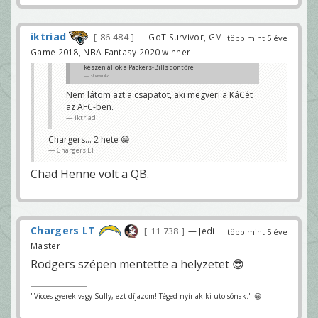
iktriad
86 484
— GoT Survivor, GM
több mint 5 éve
Game 2018, NBA Fantasy 2020 winner
készen állok a Packers-Bills döntőre
shawnka
Nem látom azt a csapatot, aki megveri a KáCét
az AFC-ben.
iktriad
Chargers... 2 hete 😁
Chargers LT
Chad Henne volt a QB.
Chargers LT
11 738
— Jedi
több mint 5 éve
Master
Rodgers szépen mentette a helyzetet 😎
"Vicces gyerek vagy Sully, ezt díjazom! Téged nyírlak ki utolsónak." 😀