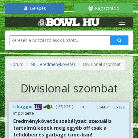
Belépés
Regisztráció
Fórum
NFL eredménykövetés
Divisional szombat
Divisional szombat
r.baggio
65 225
— no es
több mint 5 éve
importante
Eredménykövetős szabályzat: szexuális
tartalmú képek meg egyéb off csak a
félidőben és garbage time-ban!