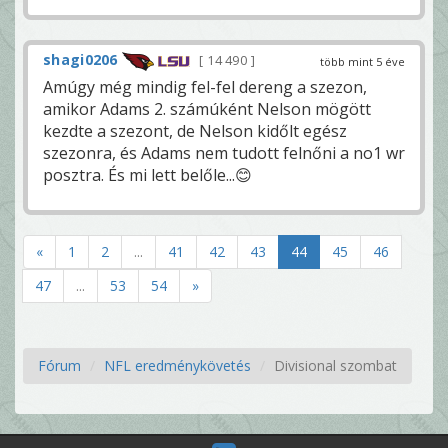
shagi0206
14 490
több mint 5 éve
Amúgy még mindig fel-fel dereng a szezon,
amikor Adams 2. számúként Nelson mögött
kezdte a szezont, de Nelson kidőlt egész
szezonra, és Adams nem tudott felnőni a no1 wr
posztra. És mi lett belőle...😊
«
1
2
...
41
42
43
44
45
46
47
...
53
54
»
Fórum
NFL eredménykövetés
Divisional szombat