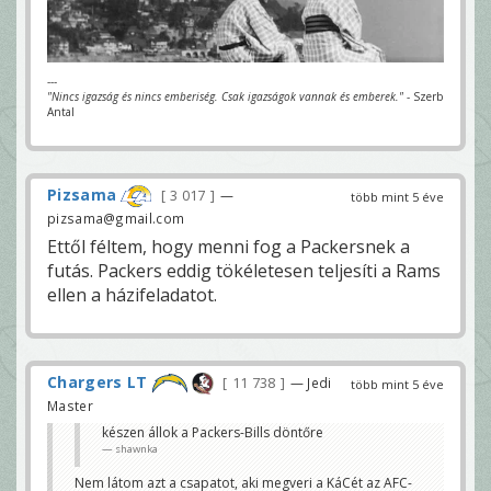
---
"Nincs igazság és nincs emberiség. Csak igazságok vannak és emberek."
- Szerb
Antal
Pizsama
3 017
—
több mint 5 éve
pizsama@gmail.com
Ettől féltem, hogy menni fog a Packersnek a
futás. Packers eddig tökéletesen teljesíti a Rams
ellen a házifeladatot.
Chargers LT
11 738
— Jedi
több mint 5 éve
Master
készen állok a Packers-Bills döntőre
shawnka
Nem látom azt a csapatot, aki megveri a KáCét az AFC-