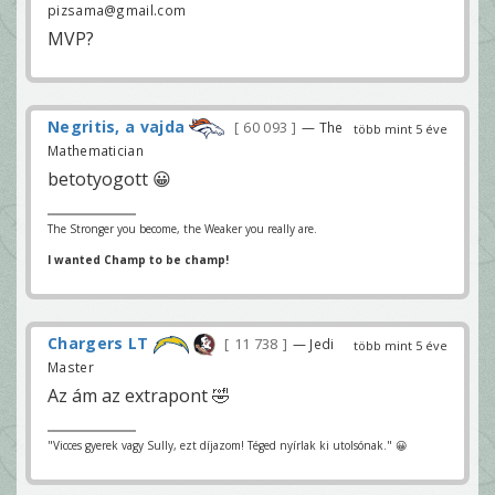
pizsama@gmail.com
MVP?
Negritis, a vajda
60 093
— The
több mint 5 éve
Mathematician
betotyogott 😀
The Stronger you become, the Weaker you really are.
I wanted Champ to be champ!
Chargers LT
11 738
— Jedi
több mint 5 éve
Master
Az ám az extrapont 🤣
"Vicces gyerek vagy Sully, ezt díjazom! Téged nyírlak ki utolsónak." 😀