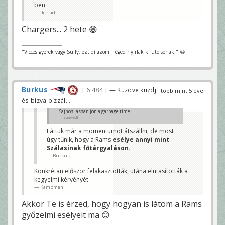
ben.
iktriad
Chargers... 2 hete 😁
"Vicces gyerek vagy Sully, ezt díjazom! Téged nyírlak ki utolsónak." 😀
Burkus
6 484
— Küzdve küzdj
több mint 5 éve
és bízva bízzál...
Sajnos lassan jön a garbage time!
steelwolf
Láttuk már a momentumot átszállni, de most
úgy tűnik, hogy a Rams
esélye annyi mint
Szálasinak főtárgyaláson.
Burkus
Konkrétan először felakasztották, utána elutasították a
kegyelmi kérvényét.
Kampman
Akkor Te is érzed, hogy hogyan is látom a Rams
győzelmi esélyeit ma 😊