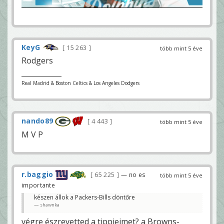
KeyG
15 263
több mint 5 éve
Rodgers
Real Madrid & Boston Celtics & Los Angeles Dodgers
nando89
4 443
több mint 5 éve
M V P
r.baggio
65 225
— no es
több mint 5 éve
importante
készen állok a Packers-Bills döntőre
shawnka
végre észrevetted a tippjeimet? a Browns-