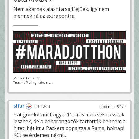
bracket champion '26
Nem akarnak alázni a sajtfejűek, így nem
mennek rá az extrapontra.
Madden hates me.
Trust, it f*cking hates me...
Sifur
1 134
több mint 5 éve
Hát gondoltam hogy a 11 órás meccsek rosszak
lesznek, de a beharangozók tartották bennem a
hitet, hát itt a Packers popsizza a Rams, holnapi
KCt se érdemes nézni...