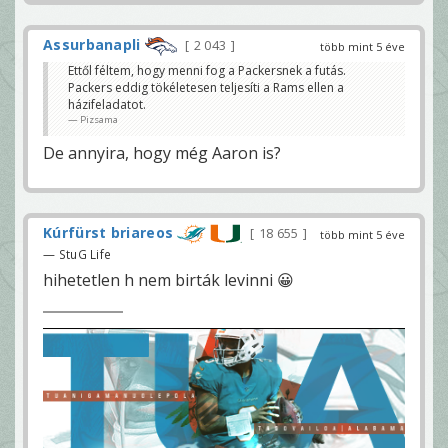
Assurbanapli
2 043
több mint 5 éve
Ettől féltem, hogy menni fog a Packersnek a futás.
Packers eddig tökéletesen teljesíti a Rams ellen a
házifeladatot.
Pizsama
De annyira, hogy még Aaron is?
Kúrfürst briareos
18 655
több mint 5 éve
— StuG Life
hihetetlen h nem birták levinni 😀