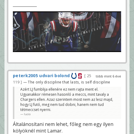
peterk2005 udvari bolond
25
több mint 6 éve
119
— The only discipline that lasts, is self discipline
Azért LJ fumblija ellenére ez nem rajta ment el.
Ugyanakkor rémesen hasonló a meccs, mint tavaly a
Chargers ellen. Azaz szerintem most nem az lesz majd,
hogy LJ futó, meg nem tud dobni, hanem nem tud
tétmeccset nyerni.
lucio
Általánosítani nem lehet, főleg nem egy ilyen
kölyöknél mint Lamar.