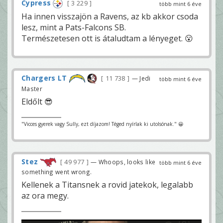
Cypress
3 229
több mint 6 éve
Ha innen visszajön a Ravens, az kb akkor csoda
lesz, mint a Pats-Falcons SB.
Természetesen ott is átaludtam a lényeget. 😮
Chargers LT
11 738
— Jedi
több mint 6 éve
Master
Eldőlt 😎
"Vicces gyerek vagy Sully, ezt díjazom! Téged nyírlak ki utolsónak." 😀
Stez
49 977
— Whoops, looks like
több mint 6 éve
something went wrong.
Kellenek a Titansnek a rovid jatekok, legalabb
az ora megy.