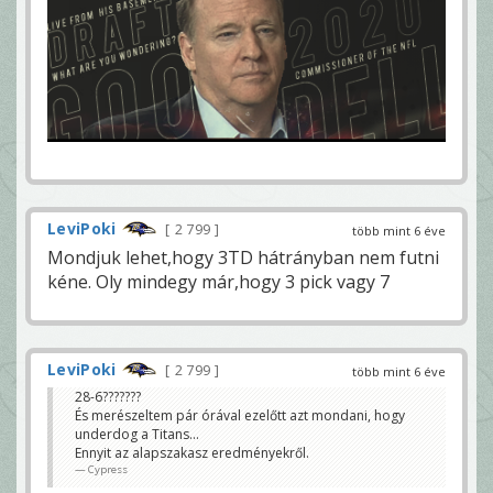
LeviPoki
2 799
több mint 6 éve
Mondjuk lehet,hogy 3TD hátrányban nem futni
kéne. Oly mindegy már,hogy 3 pick vagy 7
LeviPoki
2 799
több mint 6 éve
28-6???????
És merészeltem pár órával ezelőtt azt mondani, hogy
underdog a Titans...
Ennyit az alapszakasz eredményekről.
Cypress