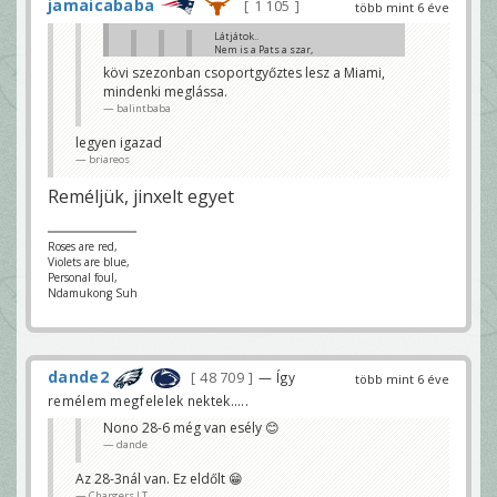
jamaicababa
1 105
több mint 6 éve
Látjátok..
Nem is a Pats a szar,
hanem a Titans jó 😊
kövi szezonban csoportgyőztes lesz a Miami,
jamaicababa
mindenki meglássa.
pats is szar különben nem
balintbaba
nyertünk volna utso héten
briareos
legyen igazad
briareos
nem, a Miami jó
balintbaba
Reméljük, jinxelt egyet
ah csak gyenge csapatokat vertünk, pats, eagles...
😀
briareos
Roses are red,
Violets are blue,
Personal foul,
Ndamukong Suh
dande2
48 709
— Így
több mint 6 éve
remélem megfelelek nektek.....
Nono 28-6 még van esély 😊
dande
Az 28-3nál van. Ez eldőlt 😁
Chargers LT