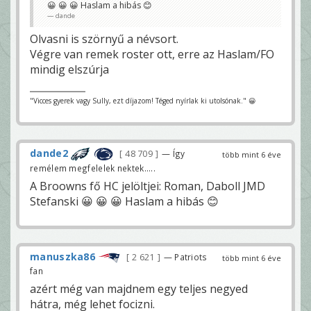
😀 😀 😀 Haslam a hibás 😊
dande
Olvasni is szörnyű a névsort.
Végre van remek roster ott, erre az Haslam/FO
mindig elszúrja
"Vicces gyerek vagy Sully, ezt díjazom! Téged nyírlak ki utolsónak." 😀
dande2
48 709
— Így
több mint 6 éve
remélem megfelelek nektek.....
A Broowns fő HC jelöltjei: Roman, Daboll JMD
Stefanski 😀 😀 😀 Haslam a hibás 😊
manuszka86
2 621
— Patriots
több mint 6 éve
fan
azért még van majdnem egy teljes negyed
hátra, még lehet focizni.