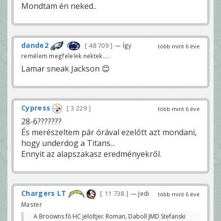
Mondtam én neked..
dande2
48 709
— Így
több mint 6 éve
remélem megfelelek nektek.....
Lamar sneak Jackson 😊
Cypress
3 229
több mint 6 éve
28-6???????
És merészeltem pár órával ezelőtt azt mondani,
hogy underdog a Titans...
Ennyit az alapszakasz eredményekről.
Chargers LT
11 738
— Jedi
több mint 6 éve
Master
A Broowns fő HC jelöltjei: Roman, Daboll JMD Stefanski