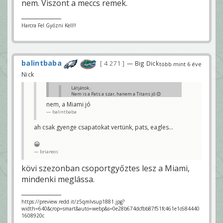
nem. Viszont a meccs remek.
Harcra Fel Győzni Kell!!
balintbaba
4 271
— Big Dick
több mint 6 éve
Nick
Látjátok..
Nem is a Pats a szar, hanem a Titans jó 😊
jamaicababa
nem, a Miami jó
balintbaba
pats is szar különben nem nyertünk volna utso
héten
briareos
ah csak gyenge csapatokat vertünk, pats, eagles...
😀
briareos
kövi szezonban csoportgyőztes lesz a Miami,
mindenki meglássa.
https://preview.redd.it/z5qmlvsup1881.jpg?
width=640&crop=smart&auto=webp&s=0e28b674dcfbb87f51fc461e1c684440
1608920c