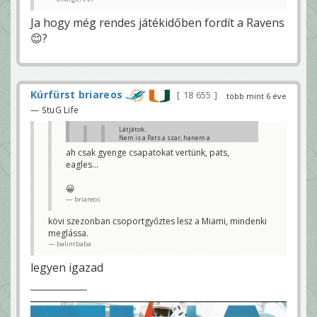
Ja hogy még rendes játékidőben fordít a Ravens
😊?
Kúrfürst briareos
18 655
több mint 6 éve
— StuG Life
Látjátok..
Nem is a Pats a szar, hanem a
Titans jó 😊
ah csak gyenge csapatokat vertünk, pats,
jamaicababa
eagles...
pats is szar különben nem nyertünk
volna utso héten
😀
briareos
briareos
nem, a Miami jó
balintbaba
kövi szezonban csoportgyőztes lesz a Miami, mindenki
meglássa.
balintbaba
legyen igazad