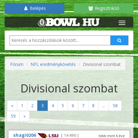
Belépés
Regisztráció
Fórum
NFL eredménykövetés
Divisional szombat
Divisional szombat
«
1
2
3
4
5
6
7
8
...
58
59
»
shagi0206
14 490
több mint 6 éve