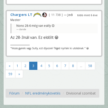
Chargers LT
11 738
— Jedi
több mint 6 éve
Master
Nono 28-6 még van esély 😊
dande
Az 28-3nál van. Ez eldőlt 😁
"Vicces gyerek vagy Sully, ezt díjazom! Téged nyírlak ki utolsónak." 😀
«
1
2
3
4
5
6
7
8
...
58
59
»
Fórum
NFL eredménykövetés
Divisional szombat