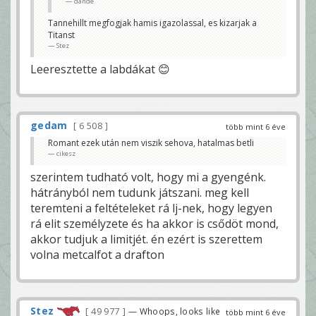
dande
Tannehillt megfogjak hamis igazolassal, es kizarjak a
Titanst
Stez
Leeresztette a labdákat 😊
gedam
6 508
több mint 6 éve
Romant ezek után nem viszik sehova, hatalmas betli
cikesz
szerintem tudható volt, hogy mi a gyengénk.
hátrányból nem tudunk játszani. meg kell
teremteni a feltételeket rá lj-nek, hogy legyen
rá elit személyzete és ha akkor is csődöt mond,
akkor tudjuk a limitjét. én ezért is szerettem
volna metcalfot a drafton
Stez
49 977
— Whoops, looks like
több mint 6 éve