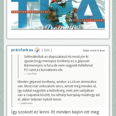
prérifarkas
636
több mint 6 éve
Szétmákoltuk az alapszakaszt és most jön ki
igazán,hogy mennyire törékeny ez a gépezet.
Bármennyire is fura,de nem vagyunk feltétlenül
PO szint,ez kurvakevés ide
LeviPoki
Minden gépezet törékeny, amikor a LoS-en dominálva
van. Most már önbizalom sincs, amott meg minden ül,
így sokkal nagyobb a különbség, mint ami valójában
van a csapatok között, ha néhány kulcsplay máshogy sül
el, akkor teljesen nyitott lenne.
Jakehomer
Így szokott ez lenni. Itt minden bejön ott meg