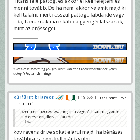
Titans felé pattog, és akkor el kell felejteni és
menni tovább. De ha nem, akkor valamit majd ki
kell találni, mert rosszul pattogó labda ide vagy
oda, Lamarnak ma inkább a gyengéi látszanak,
mint az erősségei.
“Pressure is something you feel when you don't know what the hell you're
doing.”
(Peyton Manning)
Kúrfürst briareos
18 655
több mint 6 éve
— StuG Life
Szerintem necces lesz meg itt a vege. A Titans nagyon le
tud ereszteni, illetve elfaradni.
Stez
köv ravens drive sokat elárul majd, ha bénázás
továbbra is, nem kell már izgulni