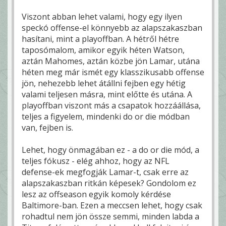
Viszont abban lehet valami, hogy egy ilyen
speckó offense-el könnyebb az alapszakaszban
hasítani, mint a playoffban. A hétről hétre
taposómalom, amikor egyik héten Watson,
aztán Mahomes, aztán közbe jön Lamar, utána
héten meg már ismét egy klasszikusabb offense
jön, nehezebb lehet átállni fejben egy hétig
valami teljesen másra, mint előtte és utána. A
playoffban viszont más a csapatok hozzáállása,
teljes a figyelem, mindenki do or die módban
van, fejben is.
Lehet, hogy önmagában ez - a do or die mód, a
teljes fókusz - elég ahhoz, hogy az NFL
defense-ek megfogják Lamar-t, csak erre az
alapszakaszban ritkán képesek? Gondolom ez
lesz az offseason egyik komoly kérdése
Baltimore-ban. Ezen a meccsen lehet, hogy csak
rohadtul nem jön össze semmi, minden labda a