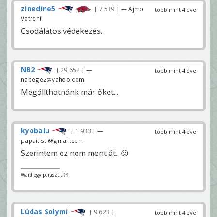
zinedine5
7 539
— Ajmo
több mint 4 éve
Vatreni
Csodálatos védekezés.
NB2
29 652
—
több mint 4 éve
nabege2@yahoo.com
Megállthatnánk már őket...
kyobalu
1 933
—
több mint 4 éve
papai.isti@gmail.com
Szerintem ez nem ment át.. 😕
Ward egy paraszt.. 😉
Lúdas Solymi
9 623
több mint 4 éve