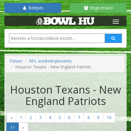
Belépés
Regisztráció
Fórum
NFL eredménykövetés
Houston Texans - New England Patriots
Houston Texans - New
England Patriots
«
1
2
3
4
5
6
7
8
9
10
11
»