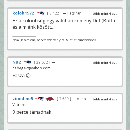
kolok1972
3 122
— Pats fan
több mint 4 éve
Ez a különbség egy valóban kemény Def (Buff )
és a miénk között…
Nem igazam van, hanem véleményem. Mint itt mindenkinek.
NB2
29 652
—
több mint 4 éve
nabege2@yahoo.com
Fasza 😕
zinedine5
7 539
— Ajmo
több mint 4 éve
Vatreni
9 perce támadnak