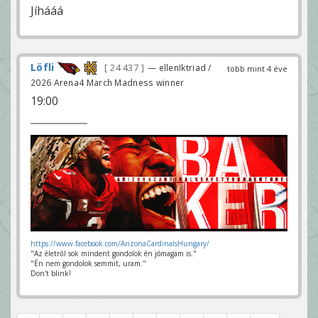
Jíhááá
Löfli
24 437
— ellenIktriad /
több mint 4 éve
2026 Arena4 March Madness winner
19:00
https://www.facebook.com/ArizonaCardinalsHungary/
"Az életről sok mindent gondolok én jómagam is."
"Én nem gondolok semmit, uram."
Don't blink!