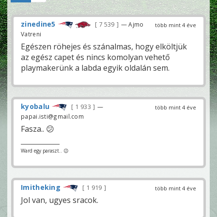
zinedine5
7 539
— Ajmo
több mint 4 éve
Vatreni
Egészen röhejes és szánalmas, hogy elköltjük
az egész capet és nincs komolyan vehető
playmakerünk a labda egyik oldalán sem.
kyobalu
1 933
—
több mint 4 éve
papai.isti@gmail.com
Fasza.. 😕
Ward egy paraszt.. 😉
Imitheking
1 919
több mint 4 éve
Jol van, ugyes sracok.