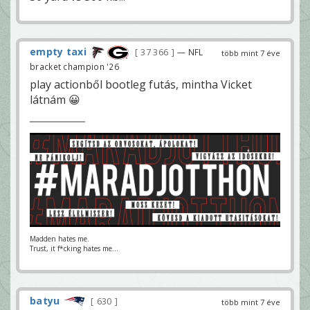
empty taxi
37 366
— NFL
több mint 7 éve
bracket champion '26
play actionből bootleg futás, mintha Vicket
látnám 😀
Madden hates me.
Trust, it f*cking hates me...
batyu
630
több mint 7 éve