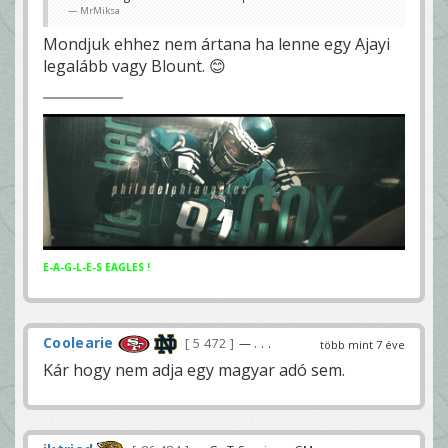
MrMiksa
Mondjuk ehhez nem ártana ha lenne egy Ajayi
legalább vagy Blount. 😊
E-A-G-L-E-S EAGLES !
Coolearie
5 472
— . . .
több mint 7 éve
Kár hogy nem adja egy magyar adó sem.