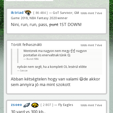
iktriad
86 484
— GoT Survivor, GM
több mint 7 éve
Game 2018, NBA Fantasy 2020 winner
Nini, run, run, pass,
punt
1ST DOWN!
Törölt felhasználó
több mint 7 éve
Wentznek ma nagyon nem megy ☝☝ nagyon
pontatlan és enervaltnak tűnik 🤔
Bundi1986
nyilván nem segít, ha a komplett OL lesérül előtte
Szesze
Abban kétségtelen hogy van valami 😃de akkor
sem annyira jó ma mint szokott
zsoeo
2 807
— Fly Eagles
több mint 7 éve
30 yard vs 300 kb...