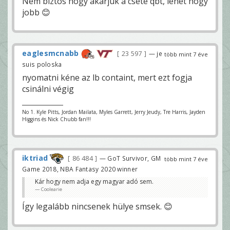
Nem biztos hogy akarjuk a csete qbt, lehet hogy
jobb 😊
eaglesmcnabb
23 597
— je
több mint 7 éve
suis poloska
nyomatni kéne az lb containt, mert ezt fogja
csinálni végig
No 1. Kyle Pitts, Jordan Mailata, Myles Garrett, Jerry Jeudy, Tre Harris, Jayden
Higgins és Nick Chubb fan!!!
iktriad
86 484
— GoT Survivor, GM
több mint 7 éve
Game 2018, NBA Fantasy 2020 winner
Kár hogy nem adja egy magyar adó sem.
Coolearie
Így legalább nincsenek hülye smsek. 😊