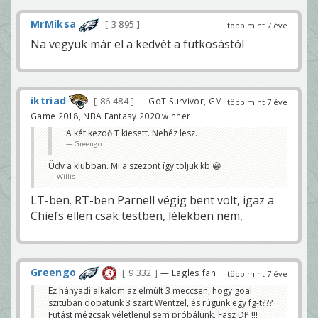
MrMiksa
3 895
több mint 7 éve
Na vegyük már el a kedvét a futkosástól
iktriad
86 484
— GoT Survivor, GM
több mint 7 éve
Game 2018, NBA Fantasy 2020 winner
A két kezdő T kiesett. Nehéz lesz.
Greengo
Üdv a klubban. Mi a szezont így toljuk kb 😀
Willis
LT-ben. RT-ben Parnell végig bent volt, igaz a
Chiefs ellen csak testben, lélekben nem,
Greengo
9 332
— Eagles fan
több mint 7 éve
Ez hányadi alkalom az elmúlt 3 meccsen, hogy goal
szituban dobatunk 3 szart Wentzel, és rúgunk egy fg-t???
Futást mégcsak véletlenül sem próbálunk. Fasz DP !!!