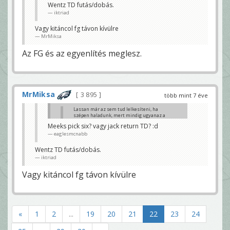
haladunk, mert mindig
Wentz TD futás/dobás.
ugyanaz a vége...
iktriad
MrMiksa
Ebből TD lesz.
Vagy kitáncol fg távon kívülre
iktriad
MrMiksa
Meeks pick six? vagy jack return TD? :d
Az FG és az egyenlítés meglesz.
eaglesmcnabb
MrMiksa
3 895
több mint 7 éve
Lassan már az sem tud lelkesíteni, ha
szépen haladunk, mert mindig ugyanaz a
vége...
Meeks pick six? vagy jack return TD? :d
MrMiksa
eaglesmcnabb
Ebből TD lesz.
iktriad
Wentz TD futás/dobás.
iktriad
Vagy kitáncol fg távon kívülre
«
1
2
...
19
20
21
22
23
24