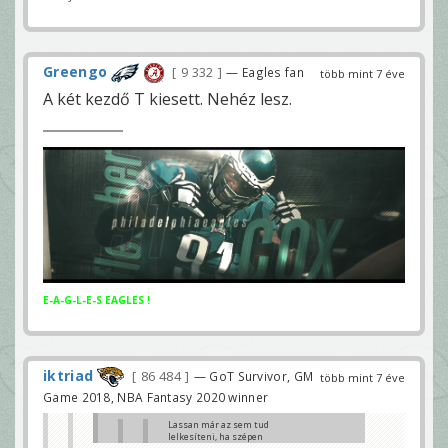
Greengo
9 332
— Eagles fan
több mint 7 éve
A két kezdő T kiesett. Nehéz lesz.
E-A-G-L-E-S EAGLES !
iktriad
86 484
— GoT Survivor, GM
több mint 7 éve
Game 2018, NBA Fantasy 2020 winner
Lassan már az sem tud
lelkesíteni, ha szépen