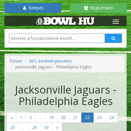
Belépés
Regisztráció
Fórum
NFL eredménykövetés
Jacksonville Jaguars - Philadelphia Eagles
Jacksonville Jaguars -
Philadelphia Eagles
«
1
2
...
19
20
21
22
23
24
25
...
29
30
»