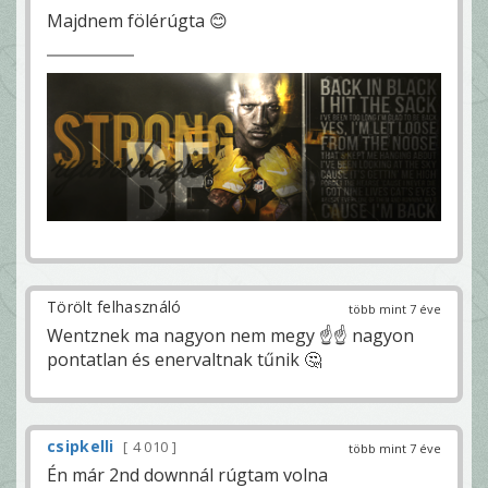
Majdnem fölérúgta 😊
Törölt felhasználó
több mint 7 éve
Wentznek ma nagyon nem megy ☝☝ nagyon
pontatlan és enervaltnak tűnik 🤔
csipkelli
4 010
több mint 7 éve
Én már 2nd downnál rúgtam volna