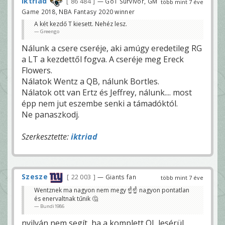
iktriad
86 484
— GoT Survivor, GM
több mint 7 éve
Game 2018, NBA Fantasy 2020 winner
A két kezdő T kiesett. Nehéz lesz.
Greengo
Nálunk a csere cseréje, aki amúgy eredetileg RG
a LT a kezdettől fogva. A cseréje meg Ereck
Flowers.
Nálatok Wentz a QB, nálunk Bortles.
Nálatok ott van Ertz és Jeffrey, nálunk.... most
épp nem jut eszembe senki a támadóktól.
Ne panaszkodj.
Szerkesztette:
iktriad
Szesze
22 003
— Giants fan
több mint 7 éve
Wentznek ma nagyon nem megy ☝☝ nagyon pontatlan
és enervaltnak tűnik 🤔
Bundi1986
nyilván nem segít, ha a komplett OL lesérül