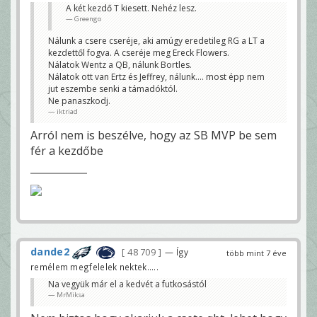
A két kezdő T kiesett. Nehéz lesz.
Greengo
Nálunk a csere cseréje, aki amúgy eredetileg RG a LT a
kezdettől fogva. A cseréje meg Ereck Flowers.
Nálatok Wentz a QB, nálunk Bortles.
Nálatok ott van Ertz és Jeffrey, nálunk.... most épp nem
jut eszembe senki a támadóktól.
Ne panaszkodj.
iktriad
Arról nem is beszélve, hogy az SB MVP be sem
fér a kezdőbe
dande2
48 709
— Így
több mint 7 éve
remélem megfelelek nektek.....
Na vegyük már el a kedvét a futkosástól
MrMiksa