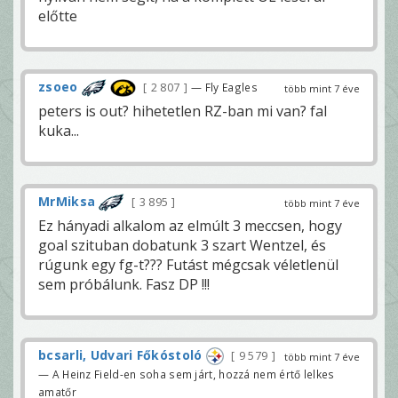
előtte
zsoeo
2 807
— Fly Eagles
több mint 7 éve
peters is out? hihetetlen RZ-ban mi van? fal
kuka...
MrMiksa
3 895
több mint 7 éve
Ez hányadi alkalom az elmúlt 3 meccsen, hogy
goal szituban dobatunk 3 szart Wentzel, és
rúgunk egy fg-t??? Futást mégcsak véletlenül
sem próbálunk. Fasz DP !!!
bcsarli, Udvari Főkóstoló
9 579
több mint 7 éve
— A Heinz Field-en soha sem járt, hozzá nem értő lelkes
amatőr