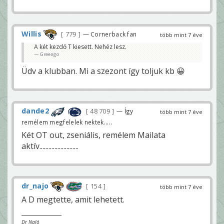
Willis
779
— Cornerback fan
több mint 7 éve
A két kezdő T kiesett. Nehéz lesz.
Greengo
Üdv a klubban. Mi a szezont így toljuk kb 😀
dande2
48 709
— Így
több mint 7 éve
remélem megfelelek nektek.....
Két OT out, zseniális, remélem Mailata
aktív..........................
dr_najo
154
több mint 7 éve
A D megtette, amit lehetett.
Dr NaJó