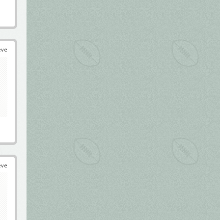
éve
éve