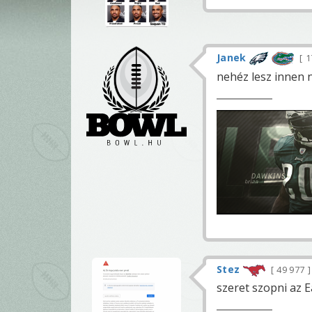
Janek
1
nehéz lesz innen 
Stez
49 977
szeret szopni az 