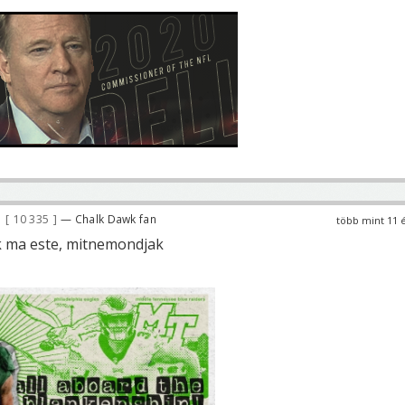
10 335
— Chalk Dawk fan
több mint 11 
k ma este, mitnemondjak