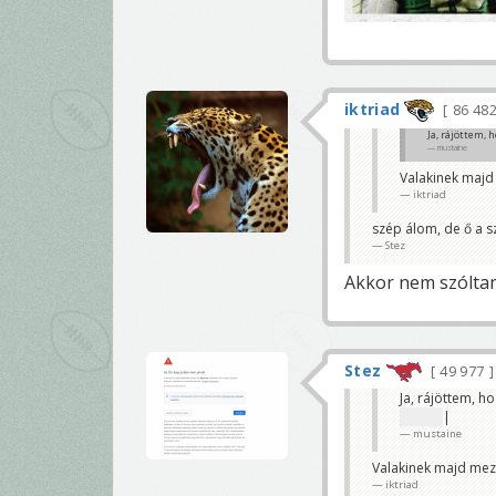
iktriad
86 48
Ja, rájöttem, 
mustaine
Valakinek majd
iktriad
szép álom, de ő a s
Stez
Akkor nem szólta
Stez
49 977
Ja, rájöttem, h
foglalt
|
mustaine
Valakinek majd mezs
iktriad