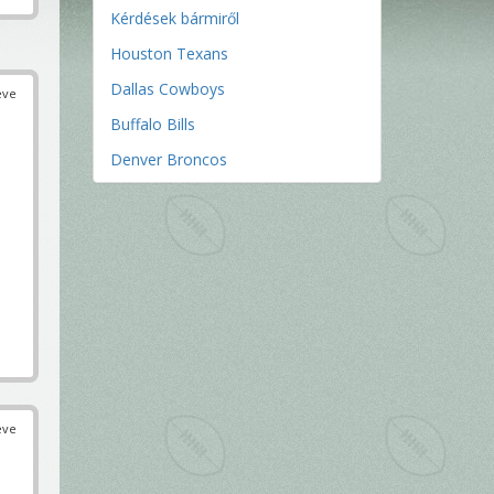
Kérdések bármiről
Houston Texans
Dallas Cowboys
éve
Buffalo Bills
Denver Broncos
éve