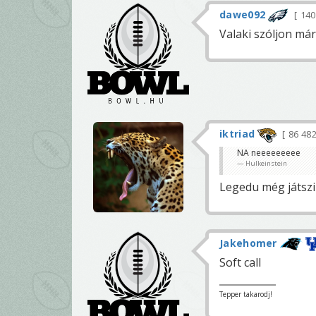
dawe092
14
Valaki szóljon má
iktriad
86 48
NA neeeeeeeee
Hulkeinstein
Legedu még játszi
Jakehomer
Soft call
Tepper takarodj!