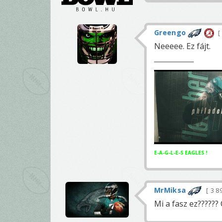
Greengo
Neeeee. Ez fájt.
E-A-G-L-E-S EAGLES !
MrMiksa
3 8
Mi a fasz ez??????