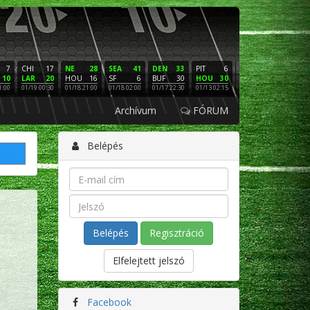
7
CHI
17
NE
28
SEA
41
DEN
33
PIT
6
NE
16
PHI
10
LAR
20
HOU
16
SF
6
BUF
30
HOU
30
LAC
3
SF
1:00
01/19 00:30
01/18 21:00
01/18 02:00
01/17 22:30
01/13 02:15
01/12 02:00
01/11 22:
Archívum
FÓRUM
Belépés
Regisztráció
Elfelejtett jelszó
Facebook