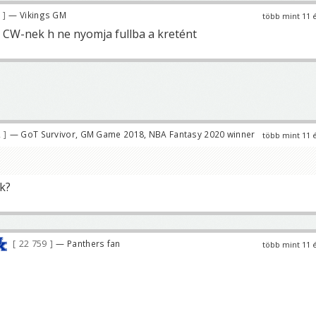
0
— Vikings GM
több mint 11 
r CW-nek h ne nyomja fullba a kretént
2
— GoT Survivor, GM Game 2018, NBA Fantasy 2020 winner
több mint 11 
k?
22 759
— Panthers fan
több mint 11 