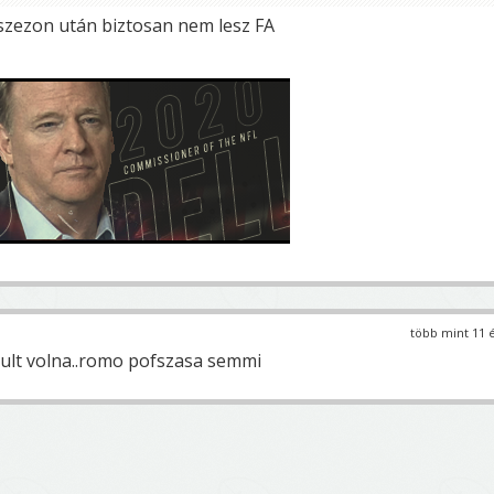
 szezon után biztosan nem lesz FA
több mint 11 
s ult volna..romo pofszasa semmi