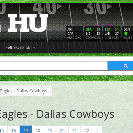
ARI
SEA
29
SEA
31
DEN
CAR
NE
13
LAR
27
NE
08/07 02:00
02/09 00:30
01/26 00:30
01/25 2
Felhasználók
 Eagles - Dallas Cowboys
Eagles - Dallas Cowboys
15
16
17
18
19
20
21
22
»