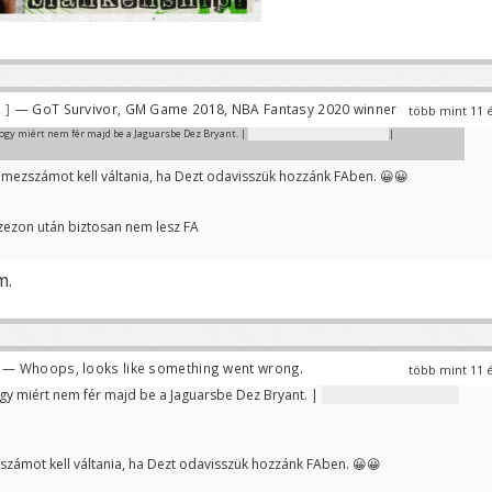
2
— GoT Survivor, GM Game 2018, NBA Fantasy 2020 winner
több mint 11 
hogy miért nem fér majd be a Jaguarsbe Dez Bryant. |
A 88-as mezszám már foglalt
|
 mezszámot kell váltania, ha Dezt odavisszük hozzánk FAben. 😀😀
zezon után biztosan nem lesz FA
m.
— Whoops, looks like something went wrong.
több mint 11 
ogy miért nem fér majd be a Jaguarsbe Dez Bryant. |
A 88-as mezszám már
zámot kell váltania, ha Dezt odavisszük hozzánk FAben. 😀😀