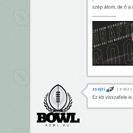
szép álom, de ő a
zsojti
4 063
Ez kb visszafele i