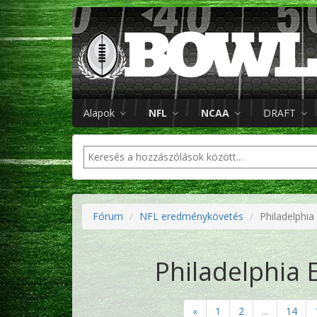
Alapok
NFL
NCAA
DRAFT
Fórum
NFL eredménykövetés
Philadelphia
Philadelphia 
«
1
2
...
14