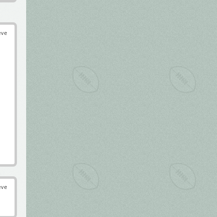
éve
éve