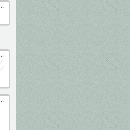
éve
éve
éve