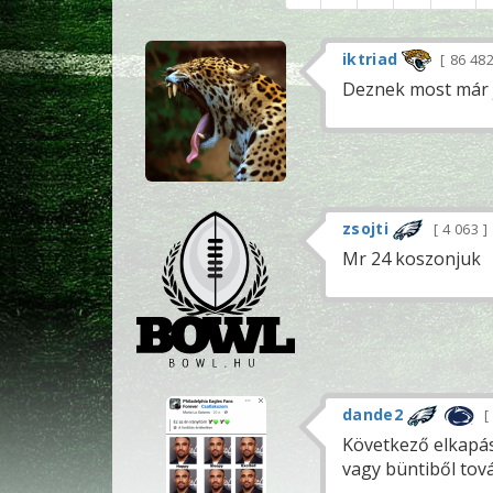
iktriad
86 48
Deznek most már jó
zsojti
4 063
Mr 24 koszonjuk
dande2
Következő elkapás
vagy büntiből tovább, és