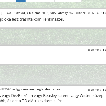
2
— GoT Survivor, GM Game 2018, NBA Fantasy 2020 winner
több mint 11 
 oka lesz trashtalkolni Jenkinsszel.
több mint 11 
48 709
— Így remélem megfelelek nektek.....
több mint 11 
 vagy DezB szélen vagy Beasley screen vagy Witten közép
 ezt a TD előtt kezdtem el írni.....................................