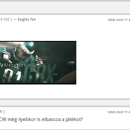
9 332
— Eagles fan
több mint 11 
95
több mint 11 
 CW még ilyebkor is elbassza a játékot?