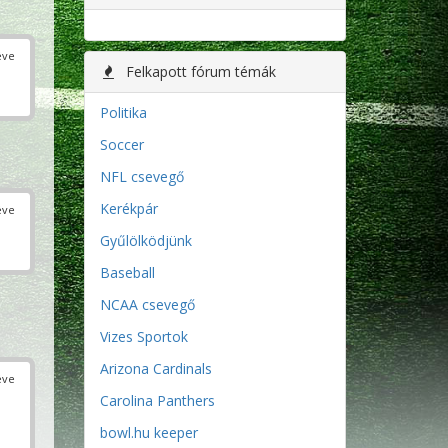
éve
Felkapott fórum témák
Politika
Soccer
NFL csevegő
Kerékpár
éve
Gyűlölködjünk
Baseball
NCAA csevegő
Vizes Sportok
Arizona Cardinals
éve
Carolina Panthers
bowl.hu keeper