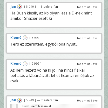
Jan
5 749
— Steelers fan
több mint 5 éve
Ha Bush kiesik, az kb olyan lesz a D-nek mint
amikor Shazier esett ki
Klemó
6 992
több mint 5 éve
Térd ez szerintem...egyből oda nyúlt....
Klemó
6 992
több mint 5 éve
Az nem nézett volna ki jól, ha nincs fizikai
behatás a lábánál.....itt lehet ficam....reméljük az
csak....
Jan
5 749
— Steelers fan
több mint 5 éve
Bush...nem hiszem el.....