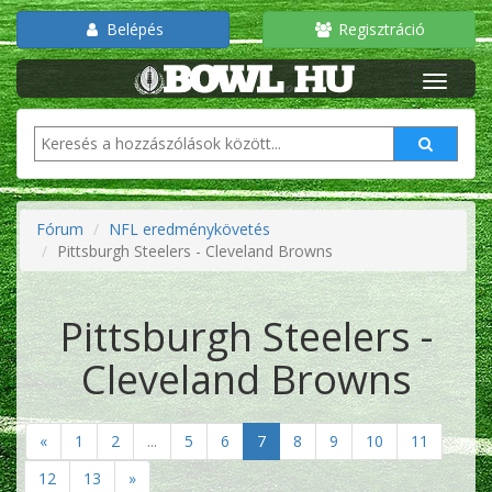
Belépés
Regisztráció
Fórum
NFL eredménykövetés
Pittsburgh Steelers - Cleveland Browns
Pittsburgh Steelers -
Cleveland Browns
«
1
2
...
5
6
7
8
9
10
11
12
13
»