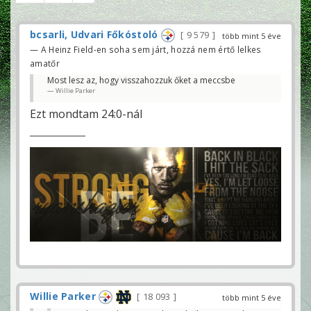
bcsarli, Udvari Főkóstoló
9 579
több mint 5 éve
— A Heinz Field-en soha sem járt, hozzá nem értő lelkes
amatőr
Most lesz az, hogy visszahozzuk őket a meccsbe
Willie Parker
Ezt mondtam 24:0-nál
Willie Parker
18 093
több mint 5 éve