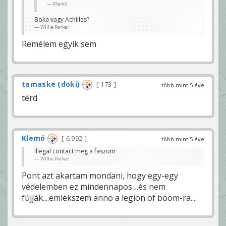
Klemó
Boka vagy Achilles?
Willie Parker
Remélem egyik sem
tamaske (doki)
173
több mint 5 éve
térd
Klemó
6 992
több mint 5 éve
Illegal contact meg a faszom
Willie Parker
Pont azt akartam mondani, hogy egy-egy
védelemben ez mindennapos....és nem
fújják....emlékszem anno a legion of boom-ra....