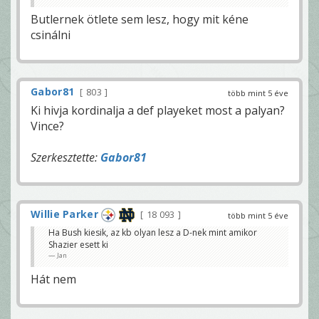
Butlernek ötlete sem lesz, hogy mit kéne
csinálni
Gabor81
803
több mint 5 éve
Ki hivja kordinalja a def playeket most a palyan?
Vince?
Szerkesztette:
Gabor81
Willie Parker
18 093
több mint 5 éve
Ha Bush kiesik, az kb olyan lesz a D-nek mint amikor
Shazier esett ki
Jan
Hát nem