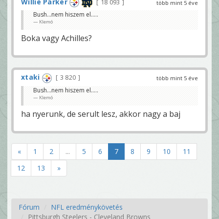
Willie Parker
18 093
több mint 5 éve
Bush...nem hiszem el.....
Klemó
Boka vagy Achilles?
xtaki
3 820
több mint 5 éve
Bush...nem hiszem el.....
Klemó
ha nyerunk, de serult lesz, akkor nagy a baj
«
1
2
...
5
6
7
8
9
10
11
12
13
»
Fórum
NFL eredménykövetés
Pittsburgh Steelers - Cleveland Browns