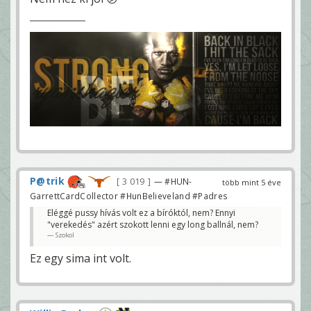
P@trik
3 019
— #HUN-
több mint 5 éve
GarrettCardCollector #HunBelieveland #Padres
Eléggé pussy hívás volt ez a bíróktól, nem? Ennyi
"verekedés" azért szokott lenni egy long ballnál, nem?
Szokol
Ez egy sima int volt.