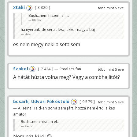
xtaki
3 820
több mint 5 éve
Bush...nem hiszem el.....
Klemó
ha nyerunk, de serult lesz, akkor nagy a baj
xtaki
es nem megy neki a seta sem
Szokol
7 424
— Steelers fan
több mint 5 éve
A hátát húzta volna meg? Vagy a combhajlítót?
bcsarli, Udvari Főkóstoló
9 579
több mint 5 éve
— A Heinz Field-en soha sem járt, hozzá nem értő lelkes
amatőr
Bush...nem hiszem el.....
Klemó
Nem néz ki jól 😕