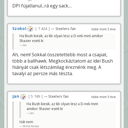
DPI fújatlanul...rá egy sack....
Szokol
7 424
— Steelers fan
több mint 5 éve
Ha Bush kiesik, az kb olyan lesz a D-nek mint amikor
Shazier esett ki
Jan
Ah, nem! Sokkal összetettebb most a csapat,
több a ballhawk. Megkockáztatom az idei Bush
hiányát csak létszámilag éreznénk meg. A
tavalyi az persze más tészta.
Jan
5 749
— Steelers fan
több mint 5 éve
Ha Bush kiesik, az kb olyan lesz a D-nek mint
amikor Shazier esett ki
Jan
Hát nem
Willie Parker