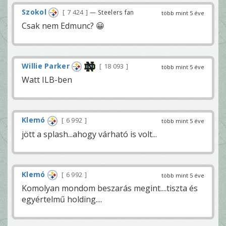
Szokol
7 424
— Steelers fan
több mint 5 éve
Csak nem Edmunc? 😀
Willie Parker
18 093
több mint 5 éve
Watt ILB-ben
Klemó
6 992
több mint 5 éve
jött a splash...ahogy várható is volt...
Klemó
6 992
több mint 5 éve
Komolyan mondom beszarás megint....tiszta és
egyértelmű holding....