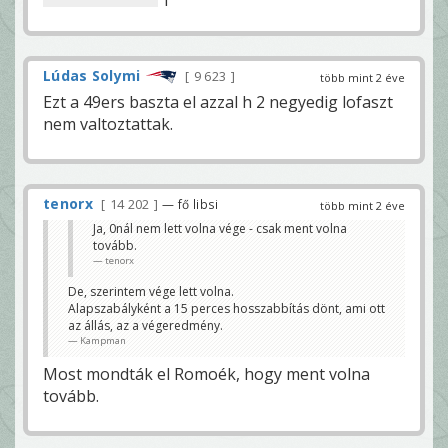
Lúdas Solymi
9 623
több mint 2 éve
Ezt a 49ers baszta el azzal h 2 negyedig lofaszt
nem valtoztattak.
tenorx
14 202
— fő libsi
több mint 2 éve
Ja, 0nál nem lett volna vége - csak ment volna
tovább.
tenorx
De, szerintem vége lett volna.
Alapszabályként a 15 perces hosszabbítás dönt, ami ott
az állás, az a végeredmény.
Kampman
Most mondták el Romoék, hogy ment volna
tovább.