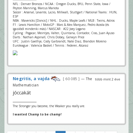
NFL : Denver Broncos / NCAA : Oregon Ducks, BYU, Penn State, Iowa /
Peyton Manning, Marcus Mariota
Soccer : Arsenal, Levante, Lazio, Millwall, Stuttgart / National Teams : HUN,
ESP
NBA : Mavericks [Doncic] / NHL : Ducks, Maple Leafs / MLB : Twins, Astros
F1 : Lewis Hamilton / MotoGP : Marc & Alex Marquez, Pedro Acosta (és
igazából mindenki más) / NASCAR : #22 Joey Logano
Cycling : Pogacar, Meintjes, Valter, Quintana, Contador, Cras, Juan Ayuso
Darts : Nathan Aspinall, Chris Dobey, Gerwyn Price
UFC : Justin Gaethje, Cody Garbrandt, Nate Diaz, Brandon Moreno
Euroleague : Valencia Basket / Tennis : Federer, Alcaraz
Negritis, a vajda
60 085
— The
több mint 2 éve
Mathematician
jóccakát
The Stronger you become, the Weaker you really are.
I wanted Champ to be champ!