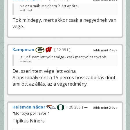
Na ez a mák. Majdnem lejárt az óra.
iktriad
Tok mindegy, mert akkor csak a negyednek van
vege.
Kampman
32 951
több mint 2 éve
Ja, 0nál nem lett volna vége - csak ment volna tovább.
tenorx
De, szerintem vége lett volna.
Alapszabályként a 15 perces hosszabbítás dönt,
ami ott az állás, az a végeredmény.
Heisman nádor
28 286
—
több mint 2 éve
"Montoya por favor!"
Tipikus Niners