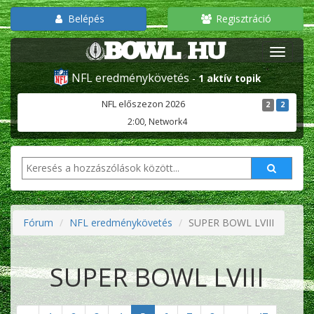
Belépés
Regisztráció
NFL eredménykövetés
-
1 aktív topik
NFL előszezon 2026
2
2
2:00, Network4
Fórum
NFL eredménykövetés
SUPER BOWL LVIII
SUPER BOWL LVIII