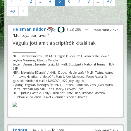
«
1
2
3
4
5
6
7
8
...
47
48
»
Heisman nádor
28 286
—
több mint 2 éve
"Montoya por favor!"
Végülis jött amit a scriptírók kitaláltak
NFL : Denver Broncos / NCAA : Oregon Ducks, BYU, Penn State, Iowa /
Peyton Manning, Marcus Mariota
Soccer : Arsenal, Levante, Lazio, Millwall, Stuttgart / National Teams : HUN,
ESP
NBA : Mavericks [Doncic] / NHL : Ducks, Maple Leafs / MLB : Twins, Astros
F1 : Lewis Hamilton / MotoGP : Marc & Alex Marquez, Pedro Acosta (és
igazából mindenki más) / NASCAR : #22 Joey Logano
Cycling : Pogacar, Meintjes, Valter, Quintana, Contador, Cras, Juan Ayuso
Darts : Nathan Aspinall, Chris Dobey, Gerwyn Price
UFC : Justin Gaethje, Cody Garbrandt, Nate Diaz, Brandon Moreno
Euroleague : Valencia Basket / Tennis : Federer, Alcaraz
tenorx
14 202
— fő libsi
több mint 2 éve