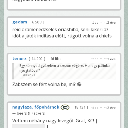
gedam
6 508
több mint 2 éve
reid óramenedzselés óriáshiba, seni kikéri az
időt a játék indítása előtt, rúgott volna a chiefs
tenorx
14 202
— fő libsi
több mint 2 éve
Egy könnyed győzelem a szezon végére. Hol egy pàlinka
nyugtatóval?
ulpianus
Zabszem se fért volna be, mi? 😀
nagylaza, főpohárnok
18 131
több mint 2 éve
— beers & Packers
Vettem néhány nagy levegőt. Grat, KC! |
(Felrobbanok...)
|