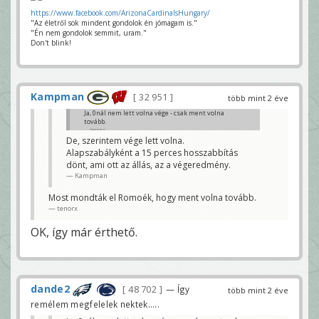
https://www.facebook.com/ArizonaCardinalsHungary/
"Az életről sok mindent gondolok én jómagam is."
"Én nem gondolok semmit, uram."
Don't blink!
Kampman
32 951
több mint 2 éve
Ja, 0nál nem lett volna vége - csak ment volna
tovább.
tenorx
De, szerintem vége lett volna.
Alapszabályként a 15 perces hosszabbítás
dönt, ami ott az állás, az a végeredmény.
Kampman
Most mondták el Romoék, hogy ment volna tovább.
tenorx
OK, így már érthető.
dande2
48 702
— Így
több mint 2 éve
remélem megfelelek nektek.....