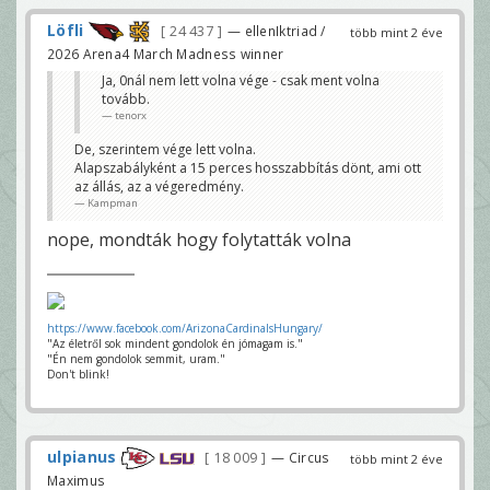
Löfli
24 437
— ellenIktriad /
több mint 2 éve
2026 Arena4 March Madness winner
Ja, 0nál nem lett volna vége - csak ment volna
tovább.
tenorx
De, szerintem vége lett volna.
Alapszabályként a 15 perces hosszabbítás dönt, ami ott
az állás, az a végeredmény.
Kampman
nope, mondták hogy folytatták volna
https://www.facebook.com/ArizonaCardinalsHungary/
"Az életről sok mindent gondolok én jómagam is."
"Én nem gondolok semmit, uram."
Don't blink!
ulpianus
18 009
— Circus
több mint 2 éve
Maximus