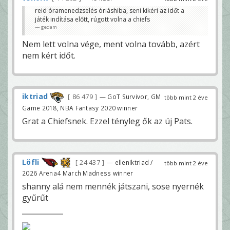
reid óramenedzselés óriáshiba, seni kikéri az időt a
játék indítása előtt, rúgott volna a chiefs
gedam
Nem lett volna vége, ment volna tovább, azért
nem kért időt.
iktriad
86 479
— GoT Survivor, GM
több mint 2 éve
Game 2018, NBA Fantasy 2020 winner
Grat a Chiefsnek. Ezzel tényleg ők az új Pats.
Löfli
24 437
— ellenIktriad /
több mint 2 éve
2026 Arena4 March Madness winner
shanny alá nem mennék játszani, sose nyernék
gyűrűt