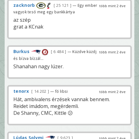
zacknorb
25 121
— Egy ember
több mint 2 éve
vagyok tesó meg egy bankkártya
az szép
grat a KCnak
Burkus
6 484
— Küzdve küzdj
több mint 2 éve
és bízva bízzál...
Shanahan nagy lúzer.
tenorx
14 202
— fő libsi
több mint 2 éve
Hát, ambivalens érzések vannak bennem.
Reidet imádom, megérdemli.
De Shanny, CMC, Kittle 😕
Lúdas Solymi
9 623
több mint 2 éve