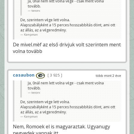
Ja, 0nál nem lett volna vége - csak ment volna
tovább.
tenorx
De, szerintem vége lett volna.
Alapszabályként a 15 perces hosszabbítás dönt, ami ott
az állás, az a végeredmény.
Kampman
De mivel.mèf az első drivjuk volt szerintem ment
volna tovább
casaubon
3 925
több mint 2 éve
Ja, 0nál nem lett volna vége - csak ment volna
tovább.
tenorx
De, szerintem vége lett volna.
Alapszabályként a 15 perces hosszabbítás dönt, ami ott
az állás, az a végeredmény.
Kampman
Nem, Romoek el is magyaraztak. Ugyanugy
negyedek vannak itt.