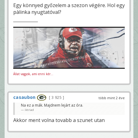
Egy könnyed győzelem a szezon végére. Hol egy
pàlinka nyugtatóval?
Állat vagyok, ami enni kér...
casaubon
3 925
több mint 2 éve
Na ez a mák. Majdnem lejárt az óra.
iktriad
Akkor ment volna tovabb a szunet utan