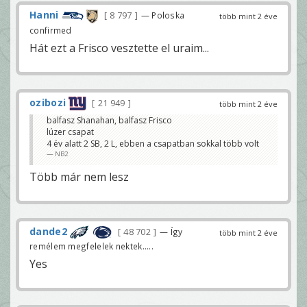
Hanni
8 797
— Poloska
több mint 2 éve
confirmed
Hát ezt a Frisco vesztette el uraim...
ozibozi
21 949
több mint 2 éve
balfasz Shanahan, balfasz Frisco
lúzer csapat
4 év alatt 2 SB, 2 L, ebben a csapatban sokkal több volt
NB2
Több már nem lesz
dande2
48 702
— Így
több mint 2 éve
remélem megfelelek nektek.....
Yes