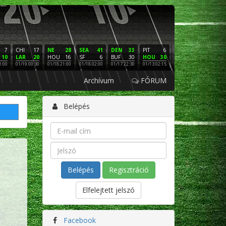
7
CHI
17
NE
28
SEA
41
DEN
33
PIT
6
NE
16
PHI
10
LAR
20
HOU
16
SF
6
BUF
30
HOU
30
LAC
3
SF
1:00
01/19 00:30
01/18 21:00
01/18 02:00
01/17 22:30
01/13 02:15
01/12 02:00
01/11 22:
Archívum
FÓRUM
Belépés
Regisztráció
Elfelejtett jelszó
Facebook