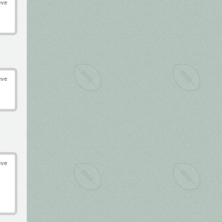
éve
éve
éve