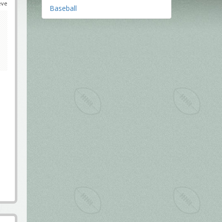
éve
Baseball