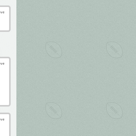
éve
éve
éve