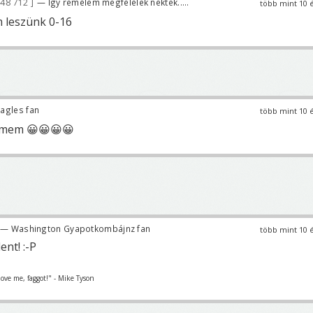
48 712
— Így remélem megfelelek nektek.....
több mint 10 
 leszünk 0-16
agles fan
több mint 10 
eamem 😀😀😀😀
— Washington Gyapotkombájnz fan
több mint 10 
ent! :-P
love me, faggot!" - Mike Tyson