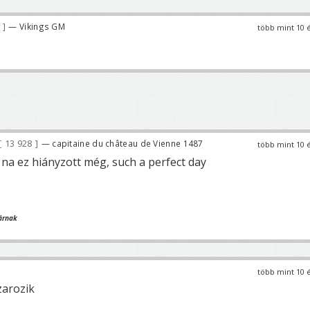
0
— Vikings GM
több mint 10 
13 928
— capitaine du château de Vienne 1487
több mint 10 
 na ez hiányzott még, such a perfect day
árnak
több mint 10 
zarozik