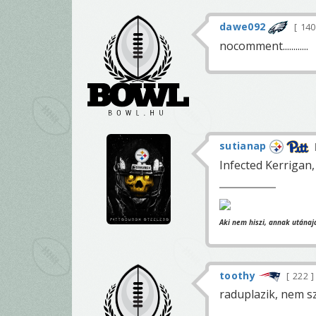
dawe092
14
nocomment............
sutianap
Infected Kerrigan,
Aki nem hiszi, annak utánaj
toothy
222
raduplazik, nem s