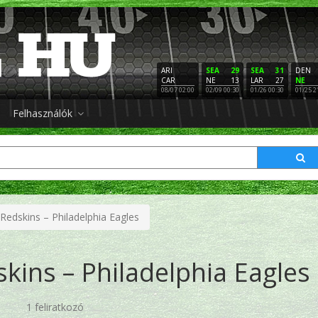
ARI
SEA
29
SEA
31
DEN
CAR
NE
13
LAR
27
NE
08/07 02:00
02/09 00:30
01/26 00:30
01/25 2
Felhasználók
Redskins – Philadelphia Eagles
ins – Philadelphia Eagles
1 feliratkozó