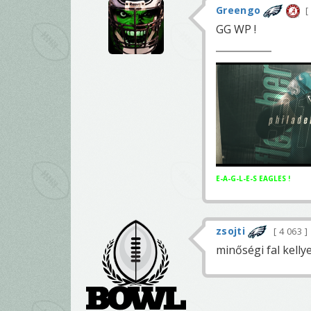
Greengo
GG WP !
E-A-G-L-E-S EAGLES !
zsojti
4 063
minőségi fal kelly