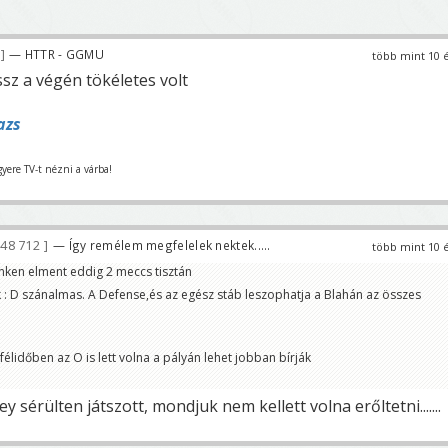
— HTTR - GGMU
több mint 10 
sz a végén tökéletes volt
azs
gyere TV-t nézni a várba!
48 712
— Így remélem megfelelek nektek.....
több mint 10 
nken elment eddig 2 meccs tisztán
: D szánalmas. A Defense,és az egész stáb leszophatja a Blahán az összes
élidőben az O is lett volna a pályán lehet jobban bírják
y sérülten játszott, mondjuk nem kellett volna erőltetni.......