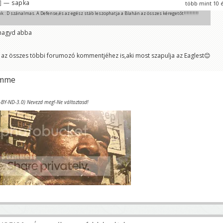
— sapka
több mint 10 
: D szánalmas. A Defense,és az egész stáb leszophatja a Blahán az összes kéregetőt!!!!!!!!!!
t hagyd abba
a az összes többi forumozó kommentjéhez is,aki most szapulja az Eaglest😊
homme
C-BY-ND-3.0) Nevezd meg!-Ne változtasd!