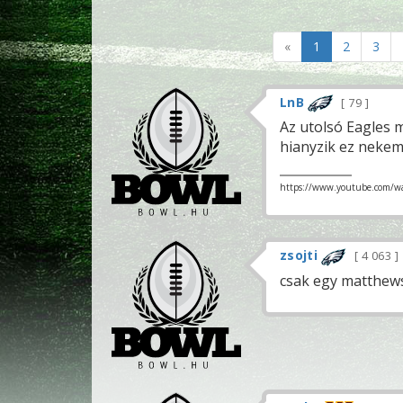
«
1
2
3
LnB
79
Az utolsó Eagles 
hianyzik ez nekem
https://www.youtube.com/
zsojti
4 063
csak egy matthews