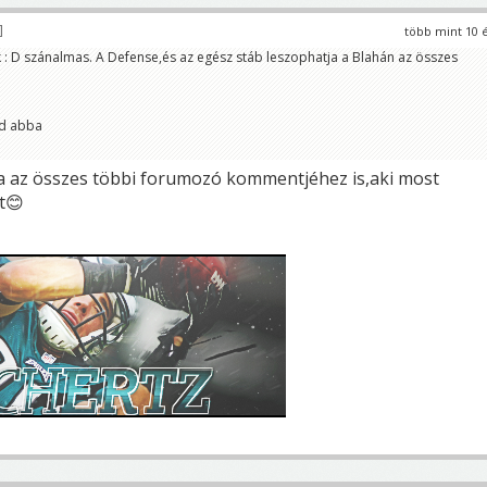
több mint 10 
: D szánalmas. A Defense,és az egész stáb leszophatja a Blahán az összes
yd abba
oda az összes többi forumozó kommentjéhez is,aki most
t😊