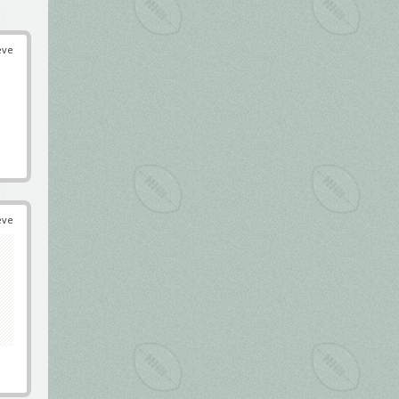
éve
éve