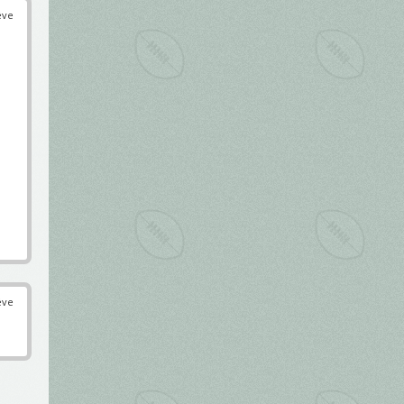
éve
éve