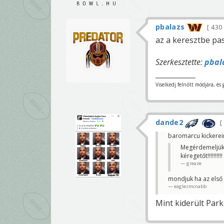
pbalazs
430
az a keresztbe pas
Szerkesztette:
pbal
Viselkedj felnőtt módjára, és 
dande2
baromarcu kickerei
Megérdemeljük 
kéregetőt!!!!!!!!!!
greaze
mondjuk ha az első f
eaglesmcnabb
Mint kiderült Parke