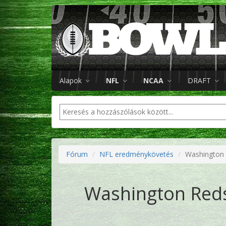
Alapok
NFL
NCAA
DRAFT
Fórum
NFL eredménykövetés
Washington 
Washington Redsk