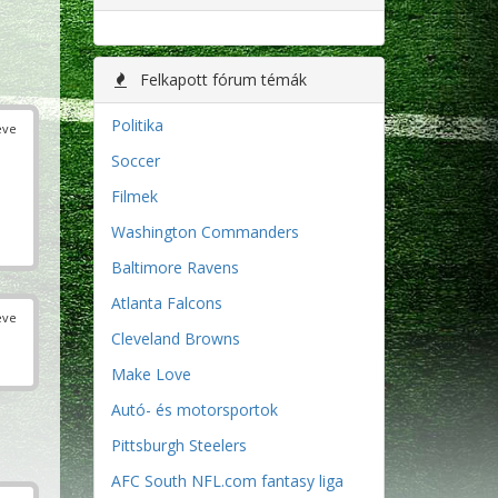
Felkapott fórum témák
Politika
éve
Soccer
Filmek
Washington Commanders
Baltimore Ravens
Atlanta Falcons
éve
Cleveland Browns
Make Love
Autó- és motorsportok
Pittsburgh Steelers
AFC South NFL.com fantasy liga