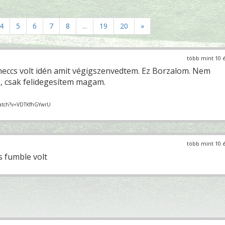
4
5
6
7
8
...
19
20
»
több mint 10 
meccs volt idén amit végigszenvedtem. Ez Borzalom. Nem
, csak felidegesítem magam.
watch?v=VDTKfhGYwrU
több mint 10 
 fumble volt