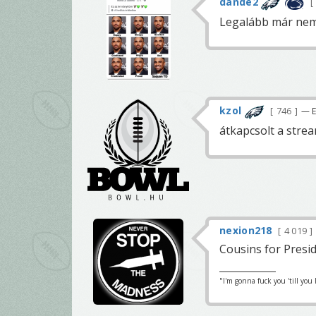
dande2
Legalább már nem
kzol
746
— E
átkapcsolt a str
nexion218
4 019
Cousins for Presid
"I'm gonna fuck you 'till you 