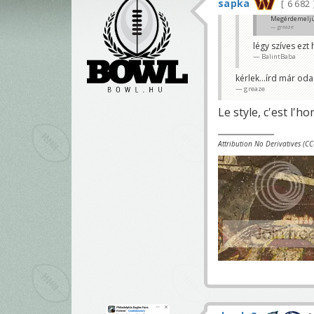
sapka
6 682
Megérdemeljük 
greaze
légy szíves ez
BalintBaba
kérlek...írd már od
greaze
Le style, c'est l'
Attribution No Derivatives (C